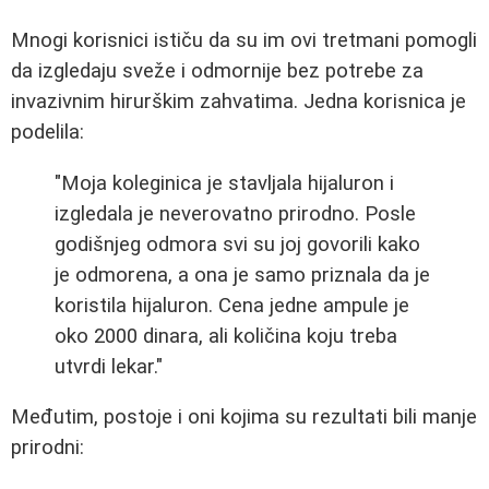
Mnogi korisnici ističu da su im ovi tretmani pomogli
da izgledaju sveže i odmornije bez potrebe za
invazivnim hirurškim zahvatima. Jedna korisnica je
podelila:
"Moja koleginica je stavljala hijaluron i
izgledala je neverovatno prirodno. Posle
godišnjeg odmora svi su joj govorili kako
je odmorena, a ona je samo priznala da je
koristila hijaluron. Cena jedne ampule je
oko 2000 dinara, ali količina koju treba
utvrdi lekar."
Međutim, postoje i oni kojima su rezultati bili manje
prirodni: