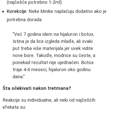
(najčešće potrebno 1-2ml)
Korekcije
: Neke klinike naplaćuju dodatno ako je
potrebna dorada
"Već 7 godina idem na hijaluron i botox.
Istina je da lice izgleda mlađe, ali svaki
put treba više materijala jer uvek vidite
nove bore. Takođe, modrice su česte, a
ponekad rezultat nije ujednačen. Botox
traje 4-6 meseci, hijaluron oko godinu
dana."
Šta očekivati nakon tretmana?
Reakcije su individualne, ali neki od najčešćih
efekata su: