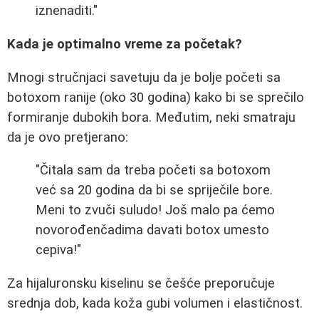
iznenaditi."
Kada je optimalno vreme za početak?
Mnogi stručnjaci savetuju da je bolje početi sa
botoxom ranije (oko 30 godina) kako bi se sprečilo
formiranje dubokih bora. Međutim, neki smatraju
da je ovo pretjerano:
"Čitala sam da treba početi sa botoxom
već sa 20 godina da bi se spriječile bore.
Meni to zvuči suludo! Još malo pa ćemo
novorođenčadima davati botox umesto
cepiva!"
Za hijaluronsku kiselinu se češće preporučuje
srednja dob, kada koža gubi volumen i elastičnost.