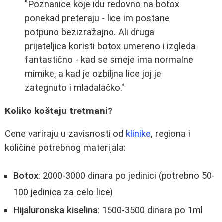
"Poznanice koje idu redovno na botox
ponekad preteraju - lice im postane
potpuno bezizražajno. Ali druga
prijateljica koristi botox umereno i izgleda
fantastično - kad se smeje ima normalne
mimike, a kad je ozbiljna lice joj je
zategnuto i mladalačko."
Koliko koštaju tretmani?
Cene variraju u zavisnosti od
klinike
, regiona i
količine potrebnog materijala:
Botox
: 2000-3000 dinara po jedinici (potrebno 50-
100 jedinica za celo lice)
Hijaluronska kiselina
: 1500-3500 dinara po 1ml