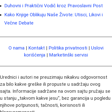
Duhovni i Praktični Vodič kroz Pravoslavni Post
Kako Knjige Oblikuju Naše Živote: Utisci, Likovi i
Večne Debate
O nama
|
Kontakt
|
Politika privatnosti
|
Uslovi
korišćenja
|
Marketinški servisi
Urednici i autori ne preuzimaju nikakvu odgovornost
za bilo kakve greške ili propuste u sadržaju ovog
sajta. Informacije sadržane na ovom sajtu pružaju se
u stanju „takvom kakve jesu“, bez garancija u pogledu
njihove potpunosti, tačnosti, korisnosti ili