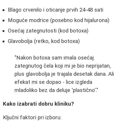
Blago crvenilo i oticanje prvih 24-48 sati
Moguće modrice (posebno kod hijalurona)
Osećaj zategnutosti (kod botoxa)
Glavobolja (retko, kod botoxa)
"Nakon botoxa sam imala osećaj
zategnutog čela koji mi je bio neprijatan,
plus glavobolja je trajala desetak dana. Ali
efekat mi se dopao - lice izgleda
mladoliko bez da deluje 'plastično'."
Kako izabrati dobru kliniku?
Ključni faktori pri izboru: