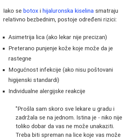
Iako se
botox
i
hijaluronska kiselina
smatraju
relativno bezbednim, postoje određeni rizici:
Asimetrija lica (ako lekar nije precizan)
Preterano punjenje kože koje može da je
rastegne
Mogućnost infekcije (ako nisu poštovani
higijenski standardi)
Individualne alergijske reakcije
"Prošla sam skoro sve lekare u gradu i
zadržala se na jednom. Istina je - niko nije
toliko dobar da vas ne može unakaziti.
Treba biti spreman na lice koje vas može