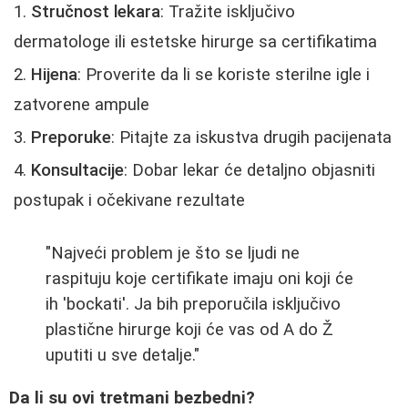
Stručnost lekara
: Tražite isključivo
dermatologe ili estetske hirurge sa certifikatima
Hijena
: Proverite da li se koriste sterilne igle i
zatvorene ampule
Preporuke
: Pitajte za iskustva drugih pacijenata
Konsultacije
: Dobar lekar će detaljno objasniti
postupak i očekivane rezultate
"Najveći problem je što se ljudi ne
raspituju koje certifikate imaju oni koji će
ih 'bockati'. Ja bih preporučila isključivo
plastične hirurge koji će vas od A do Ž
uputiti u sve detalje."
Da li su ovi tretmani bezbedni?