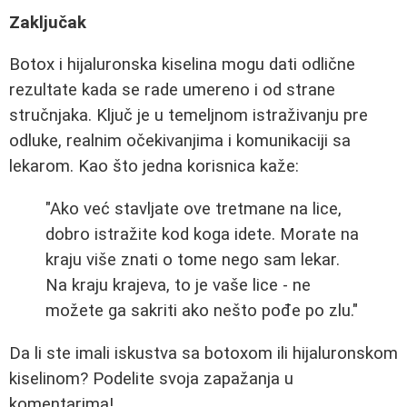
Zaključak
Botox i hijaluronska kiselina mogu dati odlične
rezultate kada se rade umereno i od strane
stručnjaka. Ključ je u temeljnom istraživanju pre
odluke, realnim očekivanjima i komunikaciji sa
lekarom. Kao što jedna korisnica kaže:
"Ako već stavljate ove tretmane na lice,
dobro istražite kod koga idete. Morate na
kraju više znati o tome nego sam lekar.
Na kraju krajeva, to je vaše lice - ne
možete ga sakriti ako nešto pođe po zlu."
Da li ste imali iskustva sa botoxom ili hijaluronskom
kiselinom? Podelite svoja zapažanja u
komentarima!