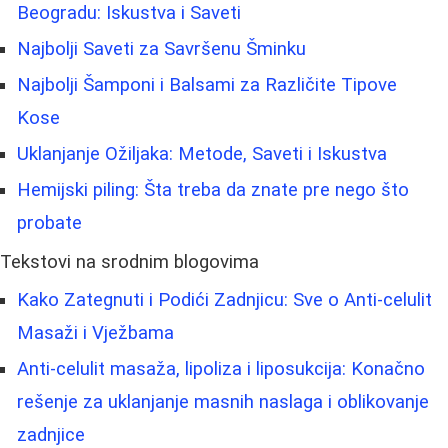
Beogradu: Iskustva i Saveti
Najbolji Saveti za Savršenu Šminku
Najbolji Šamponi i Balsami za Različite Tipove
Kose
Uklanjanje Ožiljaka: Metode, Saveti i Iskustva
Hemijski piling: Šta treba da znate pre nego što
probate
Tekstovi na srodnim blogovima
Kako Zategnuti i Podići Zadnjicu: Sve o Anti-celulit
Masaži i Vježbama
Anti-celulit masaža, lipoliza i liposukcija: Konačno
rešenje za uklanjanje masnih naslaga i oblikovanje
zadnjice