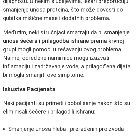
dijagnozu. U nekim slučajevima, lekari preporučuju
smanjenje unosa proteina, što može dovesti do
gubitka mišićne mase i dodatnih problema.
Međutim, neki stručnjaci smatraju da bi
smanjenje
unosa šećera i prilagodba ishrane prema krvnoj
grupi
mogli pomoći u rešavanju ovog problema.
Naime, određene namirnice mogu izazvati
inflamaciju i zadržavanje vode, a prilagođena dijeta
bi mogla smanjiti ove simptome.
Iskustva Pacijenata
Neki pacijenti su primetili poboljšanje nakon što su
eliminisali šećere i prilagodili ishranu:
Smanjenje unosa hleba i prerađenih proizvoda