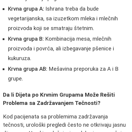
Krvna grupa A:
Ishrana treba da bude
vegetarijanska, sa izuzetkom mleka i mlečnih
proizvoda koji se smatraju štetnim.
Krvna grupa B:
Kombinacija mesa, mlečnih
proizvoda i povrća, ali izbegavanje pšenice i
kukuruza.
Krvna grupa AB:
Mešavina preporuka za A i B
grupe.
Da li Dijeta po Krvnim Grupama Može Rešiti
Problema sa Zadržavanjem Tečnosti?
Kod pacijenata sa problemima zadržavanja
tečnosti, urološki pregledi često ne otkrivaju jasnu