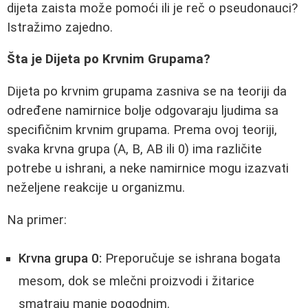
dijeta zaista može pomoći ili je reč o pseudonauci?
Istražimo zajedno.
Šta je Dijeta po Krvnim Grupama?
Dijeta po krvnim grupama zasniva se na teoriji da
određene namirnice bolje odgovaraju ljudima sa
specifičnim krvnim grupama. Prema ovoj teoriji,
svaka krvna grupa (A, B, AB ili 0) ima različite
potrebe u ishrani, a neke namirnice mogu izazvati
neželjene reakcije u organizmu.
Na primer:
Krvna grupa 0:
Preporučuje se ishrana bogata
mesom, dok se mlečni proizvodi i žitarice
smatraju manje pogodnim.