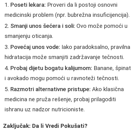
Poseti lekara:
Proveri da li postoji osnovni
medicinski problem (npr. bubrežna insuficijencija).
Smanji unos šećera i soli:
Ovo može pomoći u
smanjenju oticanja.
Povećaj unos vode:
Iako paradoksalno, pravilna
hidratacija može smanjiti zadržavanje tečnosti.
Probaj dijetu bogatu kalijumom:
Banane, špinat
i avokado mogu pomoći u ravnoteži tečnosti.
Razmotri alternativne pristupe:
Ako klasična
medicina ne pruža rešenje, probaj prilagoditi
ishranu uz nadzor nutricioniste.
Zaključak: Da li Vredi Pokušati?