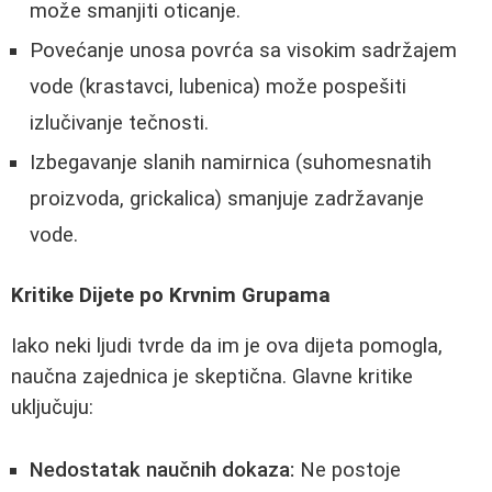
može smanjiti oticanje.
Povećanje unosa povrća sa visokim sadržajem
vode (krastavci, lubenica) može pospešiti
izlučivanje tečnosti.
Izbegavanje slanih namirnica (suhomesnatih
proizvoda, grickalica) smanjuje zadržavanje
vode.
Kritike Dijete po Krvnim Grupama
Iako neki ljudi tvrde da im je ova dijeta pomogla,
naučna zajednica je skeptična. Glavne kritike
uključuju:
Nedostatak naučnih dokaza:
Ne postoje