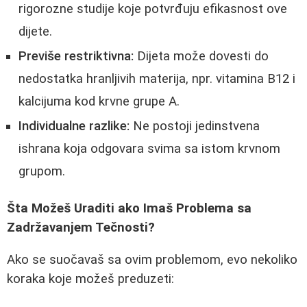
rigorozne studije koje potvrđuju efikasnost ove
dijete.
Previše restriktivna:
Dijeta može dovesti do
nedostatka hranljivih materija, npr. vitamina B12 i
kalcijuma kod krvne grupe A.
Individualne razlike:
Ne postoji jedinstvena
ishrana koja odgovara svima sa istom krvnom
grupom.
Šta Možeš Uraditi ako Imaš Problema sa
Zadržavanjem Tečnosti?
Ako se suočavaš sa ovim problemom, evo nekoliko
koraka koje možeš preduzeti: