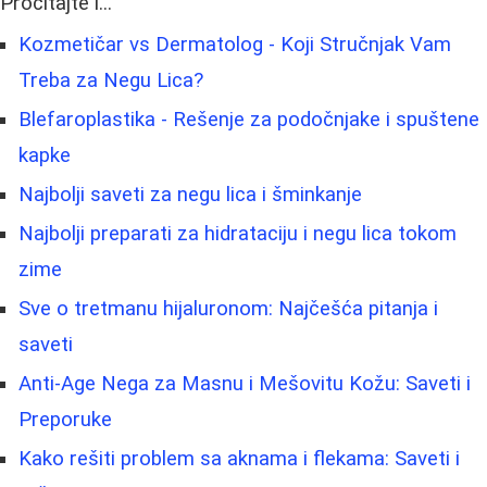
Pročitajte i...
Kozmetičar vs Dermatolog - Koji Stručnjak Vam
Treba za Negu Lica?
Blefaroplastika - Rešenje za podočnjake i spuštene
kapke
Najbolji saveti za negu lica i šminkanje
Najbolji preparati za hidrataciju i negu lica tokom
zime
Sve o tretmanu hijaluronom: Najčešća pitanja i
saveti
Anti-Age Nega za Masnu i Mešovitu Kožu: Saveti i
Preporuke
Kako rešiti problem sa aknama i flekama: Saveti i