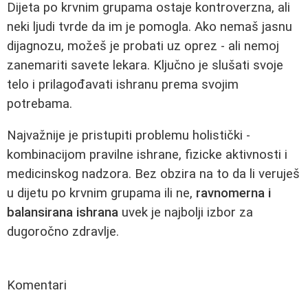
Dijeta po krvnim grupama ostaje kontroverzna, ali
neki ljudi tvrde da im je pomogla. Ako nemaš jasnu
dijagnozu, možeš je probati uz oprez - ali nemoj
zanemariti savete lekara. Ključno je slušati svoje
telo i prilagođavati ishranu prema svojim
potrebama.
Najvažnije je pristupiti problemu holistički -
kombinacijom pravilne ishrane, fizicke aktivnosti i
medicinskog nadzora. Bez obzira na to da li veruješ
u dijetu po krvnim grupama ili ne,
ravnomerna i
balansirana ishrana
uvek je najbolji izbor za
dugoročno zdravlje.
Komentari