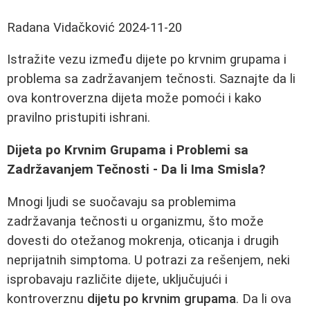
Radana Vidačković
2024-11-20
Istražite vezu između dijete po krvnim grupama i
problema sa zadržavanjem tečnosti. Saznajte da li
ova kontroverzna dijeta može pomoći i kako
pravilno pristupiti ishrani.
Dijeta po Krvnim Grupama i Problemi sa
Zadržavanjem Tečnosti - Da li Ima Smisla?
Mnogi ljudi se suočavaju sa problemima
zadržavanja tečnosti u organizmu, što može
dovesti do otežanog mokrenja, oticanja i drugih
neprijatnih simptoma. U potrazi za rešenjem, neki
isprobavaju različite dijete, uključujući i
kontroverznu
dijetu po krvnim grupama
. Da li ova