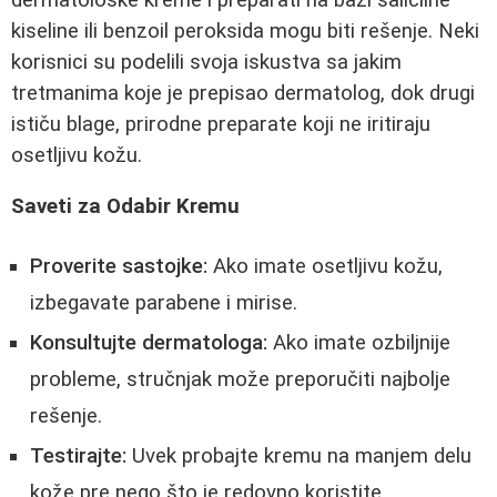
kiseline ili benzoil peroksida mogu biti rešenje. Neki
korisnici su podelili svoja iskustva sa jakim
tretmanima koje je prepisao dermatolog, dok drugi
ističu blage, prirodne preparate koji ne iritiraju
osetljivu kožu.
Saveti za Odabir Kremu
Proverite sastojke:
Ako imate osetljivu kožu,
izbegavate parabene i mirise.
Konsultujte dermatologa:
Ako imate ozbiljnije
probleme, stručnjak može preporučiti najbolje
rešenje.
Testirajte:
Uvek probajte kremu na manjem delu
kože pre nego što je redovno koristite.