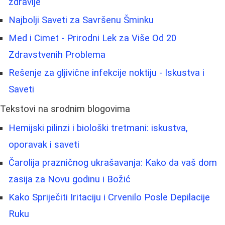
zdravlje
Najbolji Saveti za Savršenu Šminku
Med i Cimet - Prirodni Lek za Više Od 20
Zdravstvenih Problema
Rešenje za gljivične infekcije noktiju - Iskustva i
Saveti
Tekstovi na srodnim blogovima
Hemijski pilinzi i biološki tretmani: iskustva,
oporavak i saveti
Čarolija prazničnog ukrašavanja: Kako da vaš dom
zasija za Novu godinu i Božić
Kako Spriječiti Iritaciju i Crvenilo Posle Depilacije
Ruku