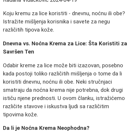
Koju kremu za lice koristiti - dnevnu, noćnu ili obe?
Istražite mišljenja korisnika i savete za negu
različitih tipova kože.
Dnevna vs. Noćna Krema za Lice: Šta Koristiti za
Savršen Ten
Odabir kreme za lice može biti izazovan, posebno
kada postoji toliko različitih mišljenja o tome da li
koristiti dnevnu, noćnu ili obe. Neki stručnjaci
smatraju da noćna krema nije potrebna, dok drugi
ističu njene prednosti. U ovom članku, istražićemo
različite stavove i iskustva ljudi sa različitim
tipovima kože.
Da li je Noćna Krema Neophodna?