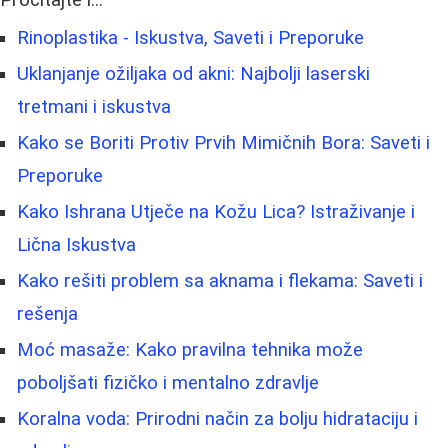
Rinoplastika - Iskustva, Saveti i Preporuke
Uklanjanje ožiljaka od akni: Najbolji laserski
tretmani i iskustva
Kako se Boriti Protiv Prvih Mimičnih Bora: Saveti i
Preporuke
Kako Ishrana Utječe na Kožu Lica? Istraživanje i
Lična Iskustva
Kako rešiti problem sa aknama i flekama: Saveti i
rešenja
Moć masaže: Kako pravilna tehnika može
poboljšati fizičko i mentalno zdravlje
Koralna voda: Prirodni način za bolju hidrataciju i