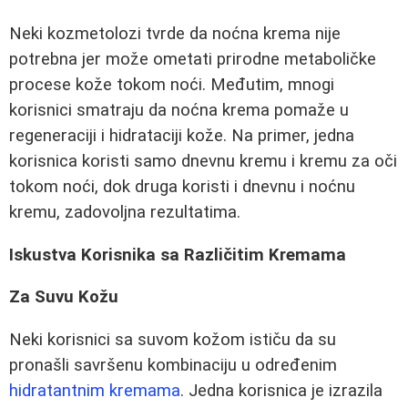
Neki kozmetolozi tvrde da noćna krema nije
potrebna jer može ometati prirodne metaboličke
procese kože tokom noći. Međutim, mnogi
korisnici smatraju da noćna krema pomaže u
regeneraciji i hidrataciji kože. Na primer, jedna
korisnica koristi samo dnevnu kremu i kremu za oči
tokom noći, dok druga koristi i dnevnu i noćnu
kremu, zadovoljna rezultatima.
Iskustva Korisnika sa Različitim Kremama
Za Suvu Kožu
Neki korisnici sa suvom kožom ističu da su
pronašli savršenu kombinaciju u određenim
hidratantnim kremama
. Jedna korisnica je izrazila