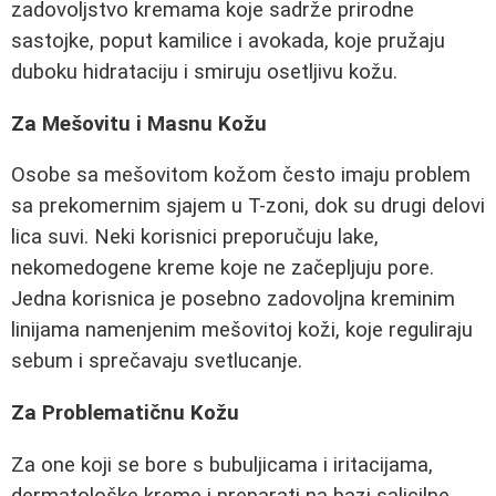
zadovoljstvo kremama koje sadrže prirodne
sastojke, poput kamilice i avokada, koje pružaju
duboku hidrataciju i smiruju osetljivu kožu.
Za Mešovitu i Masnu Kožu
Osobe sa mešovitom kožom često imaju problem
sa prekomernim sjajem u T-zoni, dok su drugi delovi
lica suvi. Neki korisnici preporučuju lake,
nekomedogene kreme koje ne začepljuju pore.
Jedna korisnica je posebno zadovoljna kreminim
linijama namenjenim mešovitoj koži, koje reguliraju
sebum i sprečavaju svetlucanje.
Za Problematičnu Kožu
Za one koji se bore s bubuljicama i iritacijama,
dermatološke kreme i preparati na bazi salicilne