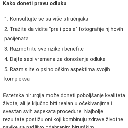
Kako doneti pravu odluku
Konsultujte se sa više stručnjaka
Tražite da vidite "pre i posle" fotografije njihovih
pacijenata
Razmotrite sve rizike i benefite
Dajte sebi vremena za donošenje odluke
Razmislite o psihološkim aspektima svojih
kompleksa
Estetska hirurgija može doneti poboljšanje kvaliteta
života, ali je ključno biti realan u očekivanjima i
svestan svih aspekata procedure. Najbolje
rezultate postižu oni koji kombinuju zdrave životne
navike sa pažljivo odabranim hirurškim