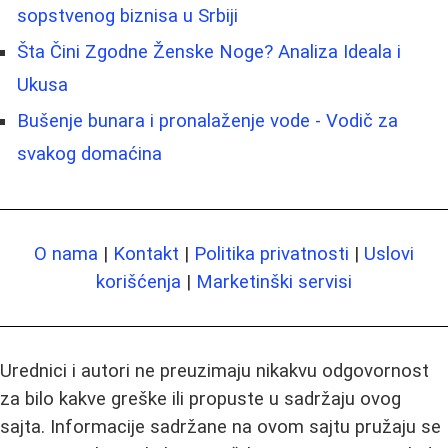
sopstvenog biznisa u Srbiji
Šta Čini Zgodne Ženske Noge? Analiza Ideala i
Ukusa
Bušenje bunara i pronalaženje vode - Vodič za
svakog domaćina
O nama
|
Kontakt
|
Politika privatnosti
|
Uslovi
korišćenja
|
Marketinški servisi
Urednici i autori ne preuzimaju nikakvu odgovornost
za bilo kakve greške ili propuste u sadržaju ovog
sajta. Informacije sadržane na ovom sajtu pružaju se