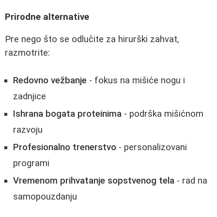
Prirodne alternative
Pre nego što se odlučite za hirurški zahvat,
razmotrite:
Redovno vežbanje
- fokus na mišiće nogu i
zadnjice
Ishrana bogata proteinima
- podrška mišićnom
razvoju
Profesionalno trenerstvo
- personalizovani
programi
Vremenom prihvatanje sopstvenog tela
- rad na
samopouzdanju