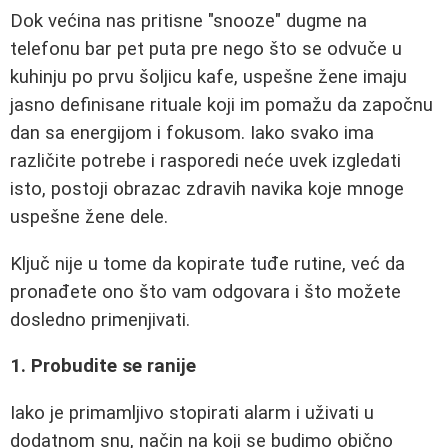
Dok većina nas pritisne "snooze" dugme na
telefonu bar pet puta pre nego što se odvuče u
kuhinju po prvu šoljicu kafe, uspešne žene imaju
jasno definisane rituale koji im pomažu da započnu
dan sa energijom i fokusom. Iako svako ima
različite potrebe i rasporedi neće uvek izgledati
isto, postoji obrazac zdravih navika koje mnoge
uspešne žene dele.
Ključ nije u tome da kopirate tuđe rutine, već da
pronađete ono što vam odgovara i što možete
dosledno primenjivati.
1. Probudite se ranije
Iako je primamljivo stopirati alarm i uživati u
dodatnom snu, način na koji se budimo obično