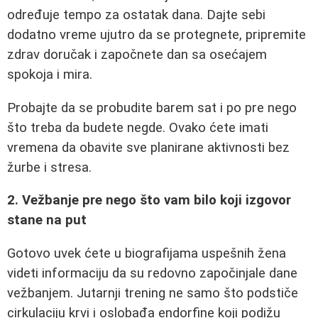
određuje tempo za ostatak dana. Dajte sebi
dodatno vreme ujutro da se protegnete, pripremite
zdrav doručak i započnete dan sa osećajem
spokoja i mira.
Probajte da se probudite barem sat i po pre nego
što treba da budete negde. Ovako ćete imati
vremena da obavite sve planirane aktivnosti bez
žurbe i stresa.
2. Vežbanje pre nego što vam bilo koji izgovor
stane na put
Gotovo uvek ćete u biografijama uspešnih žena
videti informaciju da su redovno započinjale dane
vežbanjem. Jutarnji trening ne samo što podstiče
cirkulaciju krvi i oslobađa endorfine koji podižu