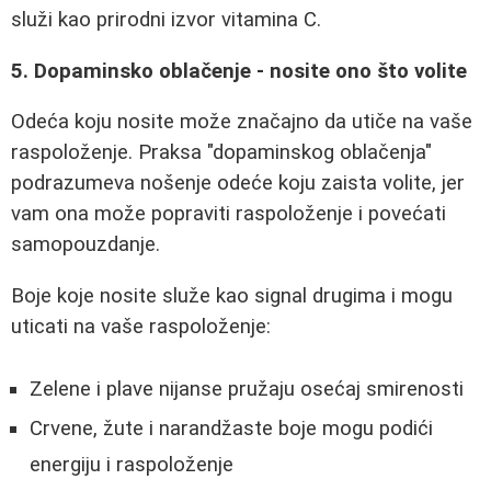
služi kao prirodni izvor vitamina C.
5. Dopaminsko oblačenje - nosite ono što volite
Odeća koju nosite može značajno da utiče na vaše
raspoloženje. Praksa "dopaminskog oblačenja"
podrazumeva nošenje odeće koju zaista volite, jer
vam ona može popraviti raspoloženje i povećati
samopouzdanje.
Boje koje nosite služe kao signal drugima i mogu
uticati na vaše raspoloženje:
Zelene i plave nijanse pružaju osećaj smirenosti
Crvene, žute i narandžaste boje mogu podići
energiju i raspoloženje