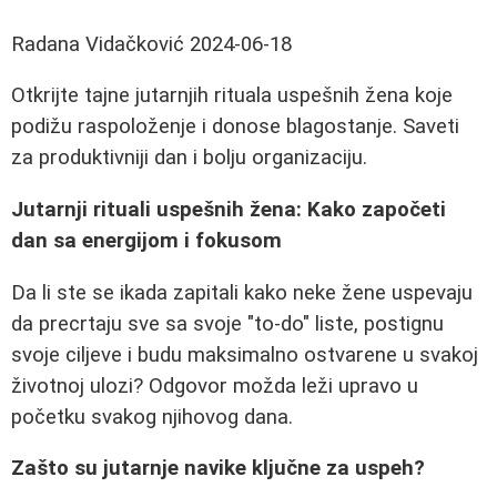
Radana Vidačković
2024-06-18
Otkrijte tajne jutarnjih rituala uspešnih žena koje
podižu raspoloženje i donose blagostanje. Saveti
za produktivniji dan i bolju organizaciju.
Jutarnji rituali uspešnih žena: Kako započeti
dan sa energijom i fokusom
Da li ste se ikada zapitali kako neke žene uspevaju
da precrtaju sve sa svoje "to-do" liste, postignu
svoje ciljeve i budu maksimalno ostvarene u svakoj
životnoj ulozi? Odgovor možda leži upravo u
početku svakog njihovog dana.
Zašto su jutarnje navike ključne za uspeh?