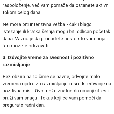
raspoloženje, već vam pomaže da ostanete aktivni
tokom celog dana.
Ne mora biti intenzivna vežba - čak i blago
istezanje ili kratka šetnja mogu biti odličan početak
dana. Važno je da pronađete nešto što vam prija i
što možete održavati.
3. Izdvojite vreme za svesnost i pozitivno
razmišljanje
Bez obzira na to čime se bavite, odvojite malo
vremena ujutro za razmišljanje i usredsređivanje na
pozitivne misli. Ovo može znatno da umanji stres i
pruži vam snagu i fokus koji će vam pomoći da
pregurate radni dan.