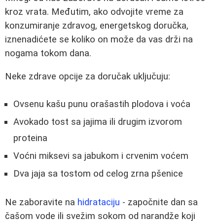
kroz vrata. Međutim, ako odvojite vreme za
konzumiranje zdravog, energetskog doručka,
iznenadićete se koliko on može da vas drži na
nogama tokom dana.
Neke zdrave opcije za doručak uključuju:
Ovsenu kašu punu orašastih plodova i voća
Avokado tost sa jajima ili drugim izvorom
proteina
Voćni miksevi sa jabukom i crvenim voćem
Dva jaja sa tostom od celog zrna pšenice
Ne zaboravite na
hidrataciju
- započnite dan sa
čašom vode ili svežim sokom od narandže koji