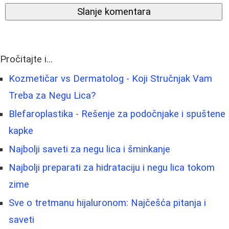
Slanje komentara
Pročitajte i...
Kozmetičar vs Dermatolog - Koji Stručnjak Vam
Treba za Negu Lica?
Blefaroplastika - Rešenje za podočnjake i spuštene
kapke
Najbolji saveti za negu lica i šminkanje
Najbolji preparati za hidrataciju i negu lica tokom
zime
Sve o tretmanu hijaluronom: Najčešća pitanja i
saveti