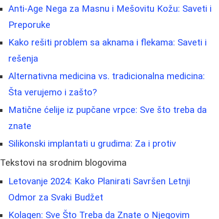
Anti-Age Nega za Masnu i Mešovitu Kožu: Saveti i
Preporuke
Kako rešiti problem sa aknama i flekama: Saveti i
rešenja
Alternativna medicina vs. tradicionalna medicina:
Šta verujemo i zašto?
Matične ćelije iz pupčane vrpce: Sve što treba da
znate
Silikonski implantati u grudima: Za i protiv
Tekstovi na srodnim blogovima
Letovanje 2024: Kako Planirati Savršen Letnji
Odmor za Svaki Budžet
Kolagen: Sve Što Treba da Znate o Njegovim