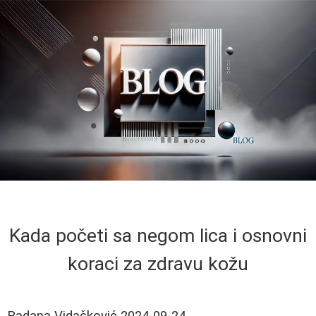
Kada početi sa negom lica i osnovni
koraci za zdravu kožu
Radana Vidačković
2024-09-24