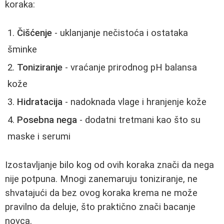
koraka:
Čišćenje
- uklanjanje nečistoća i ostataka
šminke
Toniziranje
- vraćanje prirodnog pH balansa
kože
Hidratacija
- nadoknada vlage i hranjenje kože
Posebna nega
- dodatni tretmani kao što su
maske i serumi
Izostavljanje bilo kog od ovih koraka znači da nega
nije potpuna. Mnogi zanemaruju toniziranje, ne
shvatajući da bez ovog koraka krema ne može
pravilno da deluje, što praktično znači bacanje
novca.