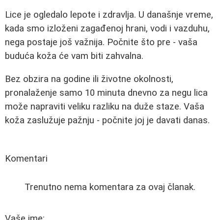
Lice je ogledalo lepote i zdravlja. U današnje vreme,
kada smo izloženi zagađenoj hrani, vodi i vazduhu,
nega postaje još važnija. Počnite što pre - vaša
buduća koža će vam biti zahvalna.
Bez obzira na godine ili životne okolnosti,
pronalaženje samo 10 minuta dnevno za negu lica
može napraviti veliku razliku na duže staze. Vaša
koža zaslužuje pažnju - počnite joj je davati danas.
Komentari
Trenutno nema komentara za ovaj članak.
Vaše ime: