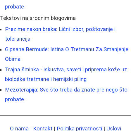
probate
Tekstovi na srodnim blogovima
Prezime nakon braka: Lični izbor, poštovanje i
tolerancija
Gipsane Bermude: Istina O Tretmanu Za Smanjenje
Obima
Trajna šminka - iskustva, saveti i priprema kože uz
biološke tretmane i hemijski piling
Mezoterapija: Sve što treba da znate pre nego što
probate
O nama
|
Kontakt
|
Politika privatnosti
|
Uslovi