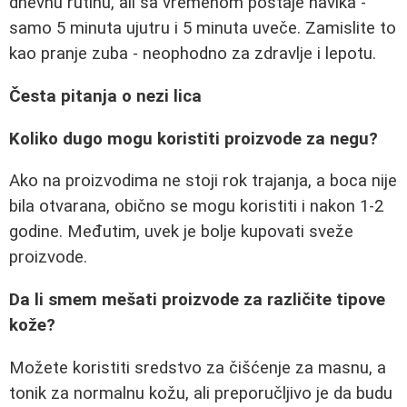
dnevnu rutinu, ali sa vremenom postaje navika -
samo 5 minuta ujutru i 5 minuta uveče. Zamislite to
kao pranje zuba - neophodno za zdravlje i lepotu.
Česta pitanja o nezi lica
Koliko dugo mogu koristiti proizvode za negu?
Ako na proizvodima ne stoji rok trajanja, a boca nije
bila otvarana, obično se mogu koristiti i nakon 1-2
godine. Međutim, uvek je bolje kupovati sveže
proizvode.
Da li smem mešati proizvode za različite tipove
kože?
Možete koristiti sredstvo za čišćenje za masnu, a
tonik za normalnu kožu, ali preporučljivo je da budu