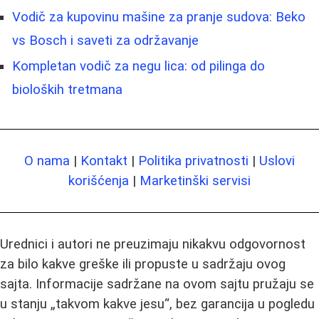
Vodič za kupovinu mašine za pranje sudova: Beko
vs Bosch i saveti za održavanje
Kompletan vodič za negu lica: od pilinga do
bioloških tretmana
O nama
|
Kontakt
|
Politika privatnosti
|
Uslovi
korišćenja
|
Marketinški servisi
Urednici i autori ne preuzimaju nikakvu odgovornost
za bilo kakve greške ili propuste u sadržaju ovog
sajta. Informacije sadržane na ovom sajtu pružaju se
u stanju „takvom kakve jesu“, bez garancija u pogledu