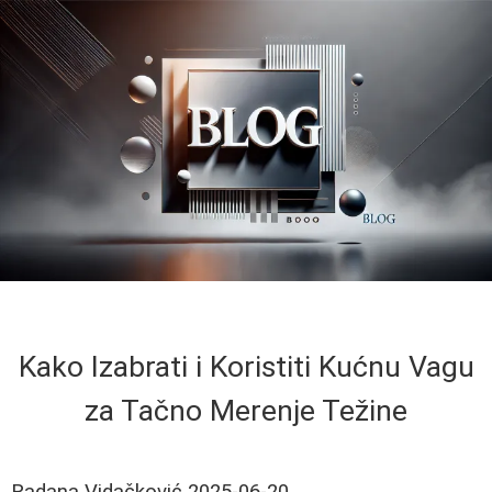
Kako Izabrati i Koristiti Kućnu Vagu
za Tačno Merenje Težine
Radana Vidačković
2025-06-20