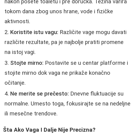
nakon posete toaletu i pre doručka. Težina varira
tokom dana zbog unos hrane, vode i fizičke
aktivnosti.
Koristite istu vagu:
Različite vage mogu davati
različite rezultate, pa je najbolje pratiti promene
na istoj vagi.
Stojte mirno:
Postavite se u centar platforme i
stojite mirno dok vaga ne prikaže konačno
očitanje.
Ne merite se prečesto:
Dnevne fluktuacije su
normalne. Umesto toga, fokusirajte se na nedeljne
ili mesečne trendove.
Šta Ako Vaga I Dalje Nije Precizna?