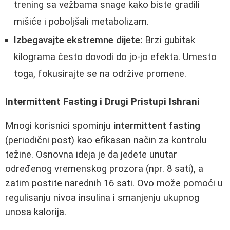
trening sa vežbama snage kako biste gradili
mišiće i poboljšali metabolizam.
Izbegavajte ekstremne dijete:
Brzi gubitak
kilograma često dovodi do jo-jo efekta. Umesto
toga, fokusirajte se na održive promene.
Intermittent Fasting i Drugi Pristupi Ishrani
Mnogi korisnici spominju
intermittent fasting
(periodični post) kao efikasan način za kontrolu
težine. Osnovna ideja je da jedete unutar
određenog vremenskog prozora (npr. 8 sati), a
zatim postite narednih 16 sati. Ovo može pomoći u
regulisanju nivoa insulina i smanjenju ukupnog
unosa kalorija.