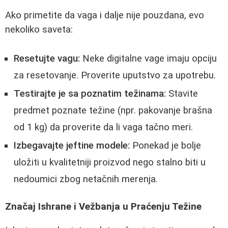
Ako primetite da vaga i dalje nije pouzdana, evo
nekoliko saveta:
Resetujte vagu:
Neke digitalne vage imaju opciju
za resetovanje. Proverite uputstvo za upotrebu.
Testirajte je sa poznatim težinama:
Stavite
predmet poznate težine (npr. pakovanje brašna
od 1 kg) da proverite da li vaga tačno meri.
Izbegavajte jeftine modele:
Ponekad je bolje
uložiti u kvalitetniji proizvod nego stalno biti u
nedoumici zbog netačnih merenja.
Značaj Ishrane i Vežbanja u Praćenju Težine