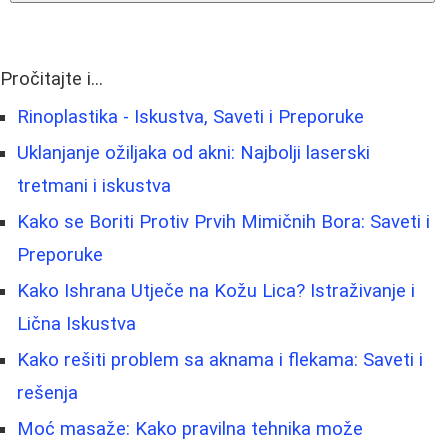
Pročitajte i...
Rinoplastika - Iskustva, Saveti i Preporuke
Uklanjanje ožiljaka od akni: Najbolji laserski
tretmani i iskustva
Kako se Boriti Protiv Prvih Mimičnih Bora: Saveti i
Preporuke
Kako Ishrana Utječe na Kožu Lica? Istraživanje i
Lična Iskustva
Kako rešiti problem sa aknama i flekama: Saveti i
rešenja
Moć masaže: Kako pravilna tehnika može