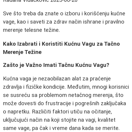
Sve što treba da znate o izboru i korišćenju kućne
vage, kao i saveti za zdrav način ishrane i pravilno
merenje telesne težine.
Kako Izabrati i Koristiti Kućnu Vagu za Tačno
Merenje Težine
Zašto je Važno Imati Tačnu Kućnu Vagu?
Kućna vaga je nezaobilazan alat za praćenje
zdravlja i fizičke kondicije. Međutim, mnogi korisnici
se susreću sa problemom netačnog merenja, što
može dovesti do frustracije i pogrešnih zaključaka
o napretku. Različiti faktori utiču na očitanje,
uključujući način na koji stojite na vagi, kvalitet
same vage, pa čak i vreme dana kada se merite.