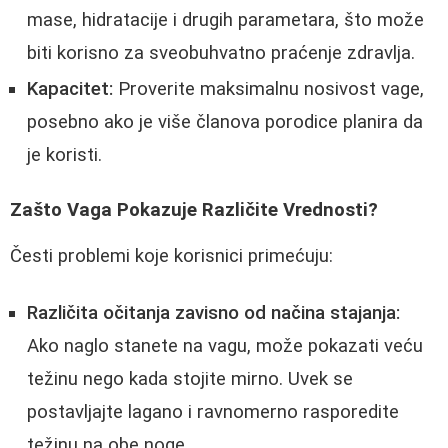
mase, hidratacije i drugih parametara, što može
biti korisno za sveobuhvatno praćenje zdravlja.
Kapacitet:
Proverite maksimalnu nosivost vage,
posebno ako je više članova porodice planira da
je koristi.
Zašto Vaga Pokazuje Različite Vrednosti?
Česti problemi koje korisnici primećuju:
Različita očitanja zavisno od načina stajanja:
Ako naglo stanete na vagu, može pokazati veću
težinu nego kada stojite mirno. Uvek se
postavljajte lagano i ravnomerno rasporedite
težinu na obe noge.