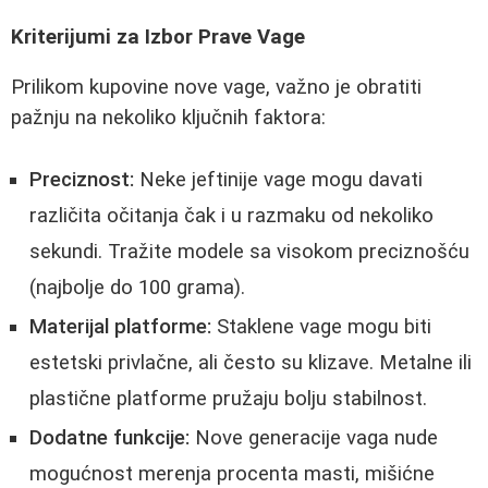
Kriterijumi za Izbor Prave Vage
Prilikom kupovine nove vage, važno je obratiti
pažnju na nekoliko ključnih faktora:
Preciznost:
Neke jeftinije vage mogu davati
različita očitanja čak i u razmaku od nekoliko
sekundi. Tražite modele sa visokom preciznošću
(najbolje do 100 grama).
Materijal platforme:
Staklene vage mogu biti
estetski privlačne, ali često su klizave. Metalne ili
plastične platforme pružaju bolju stabilnost.
Dodatne funkcije:
Nove generacije vaga nude
mogućnost merenja procenta masti, mišićne