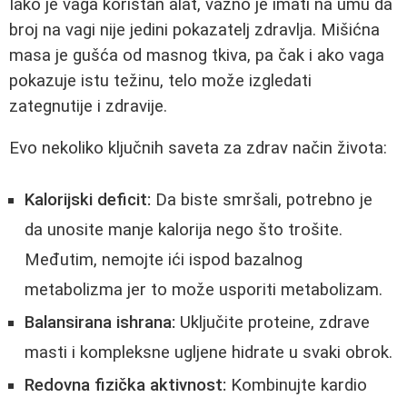
Iako je vaga koristan alat, važno je imati na umu da
broj na vagi nije jedini pokazatelj zdravlja. Mišićna
masa je gušća od masnog tkiva, pa čak i ako vaga
pokazuje istu težinu, telo može izgledati
zategnutije i zdravije.
Evo nekoliko ključnih saveta za zdrav način života:
Kalorijski deficit:
Da biste smršali, potrebno je
da unosite manje kalorija nego što trošite.
Međutim, nemojte ići ispod bazalnog
metabolizma jer to može usporiti metabolizam.
Balansirana ishrana:
Uključite proteine, zdrave
masti i kompleksne ugljene hidrate u svaki obrok.
Redovna fizička aktivnost:
Kombinujte kardio