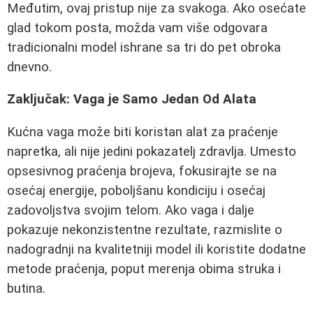
Međutim, ovaj pristup nije za svakoga. Ako osećate
glad tokom posta, možda vam više odgovara
tradicionalni model ishrane sa tri do pet obroka
dnevno.
Zaključak: Vaga je Samo Jedan Od Alata
Kućna vaga može biti koristan alat za praćenje
napretka, ali nije jedini pokazatelj zdravlja. Umesto
opsesivnog praćenja brojeva, fokusirajte se na
osećaj energije, poboljšanu kondiciju i osećaj
zadovoljstva svojim telom. Ako vaga i dalje
pokazuje nekonzistentne rezultate, razmislite o
nadogradnji na kvalitetniji model ili koristite dodatne
metode praćenja, poput merenja obima struka i
butina.