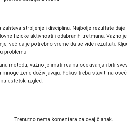
a zahteva strpljenje i disciplinu. Najbolje rezultate daj
edovne fizičke aktivnosti i odabranih tretmana. Važno j
nje, već da je potrebno vreme da se vide rezultati. Ključ
u problemu.
nu metodu, važno je imati realna očekivanja i biti sves
u mnoge žene doživljavaju. Fokus treba staviti na oseća
na estetski izgled.
Trenutno nema komentara za ovaj članak.