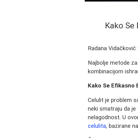
Kako Se E
Radana Vidačković
Najbolje metode za u
kombinacijom ishran
Kako Se Efikasno Bo
Celulit je problem s
neki smatraju da je 
nelagodnost. U ovom
celulita
, bazirane n