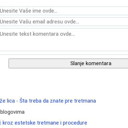
Slanje komentara
ože lica - Šta treba da znate pre tretmana
 blogovima
č kroz estetske tretmane i procedure