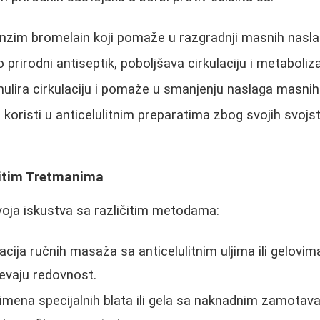
enzim bromelain koji pomaže u razgradnji masnih nasla
 prirodni antiseptik, poboljšava cirkulaciju i metaboliz
ulira cirkulaciju i pomaže u smanjenju naslaga masnih 
 koristi u anticelulitnim preparatima zbog svojih svoj
čitim Tretmanima
oja iskustva sa različitim metodama:
cija ručnih masaža sa anticelulitnim uljima ili gelovim
tevaju redovnost.
imena specijalnih blata ili gela sa naknadnim zamotav