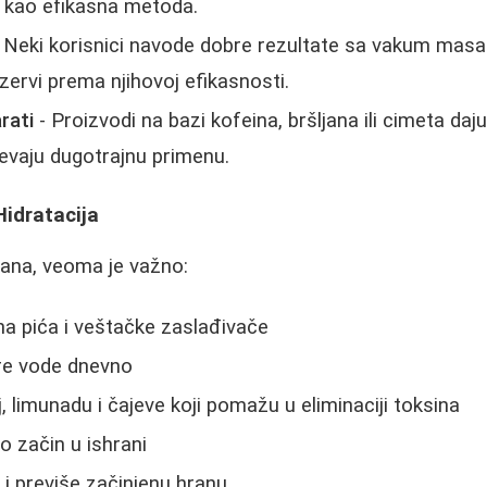
e kao efikasna metoda.
 Neki korisnici navode dobre rezultate sa vakum mas
zervi prema njihovoj efikasnosti.
rati
- Proizvodi na bazi kofeina, bršljana ili cimeta daj
htevaju dugotrajnu primenu.
Hidratacija
mana, veoma je važno:
na pića i veštačke zaslađivače
itre vode dnevno
aj, limunadu i čajeve koji pomažu u eliminaciji toksina
o začin u ishrani
i previše začinjenu hranu