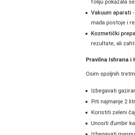
foliju pokazala s
Vakuum aparati
-
mada postoje i re
Kozmetički prepa
rezultate, ali za
Pravilna Ishrana i 
Osim spoljnih tret
Izbegavati gazira
Piti najmanje 2 l
Koristiti zeleni č
Unositi đumbir ka
Izbegavati masnu 