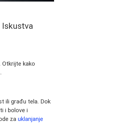
i Iskustva
. Otkrijte kako
.
t ili građu tela. Dok
 i bolove i
tode za
uklanjanje