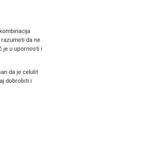
e kombinacija
e razumeti da ne
 je u upornosti i
an da je celulit
j dobrobiti i