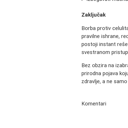
Zaključak
Borba protiv celulit
pravilne ishrane, r
postoji instant reše
svestranom pristup
Bez obzira na izabra
prirodna pojava koj
zdravlje, a ne samo 
Komentari