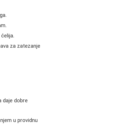
ga.
am.
ćelija.
stava za zatezanje
a daje dobre
anjem u providnu