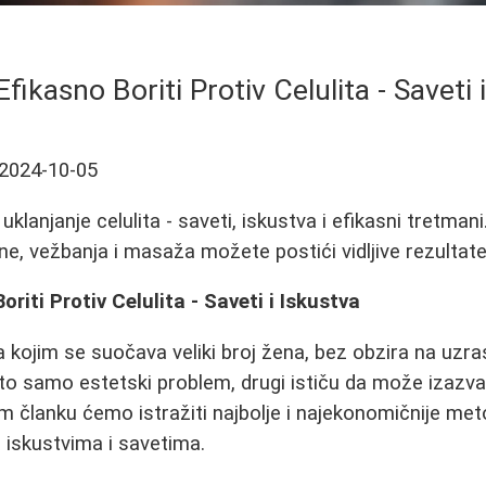
fikasno Boriti Protiv Celulita - Saveti 
2024-10-05
klanjanje celulita - saveti, iskustva i efikasni tretmani
e, vežbanja i masaža možete postići vidljive rezultate
riti Protiv Celulita - Saveti i Iskustva
a kojim se suočava veliki broj žena, bez obzira na uzras
to samo estetski problem, drugi ističu da može izazvati
 članku ćemo istražiti najbolje i najekonomičnije me
a iskustvima i savetima.