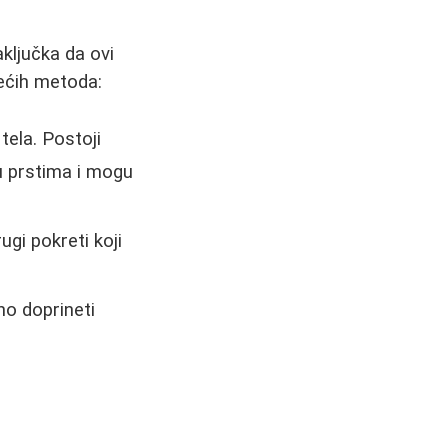
ključka da ovi
dećih metoda:
tela. Postoji
u prstima i mogu
gi pokreti koji
no doprineti