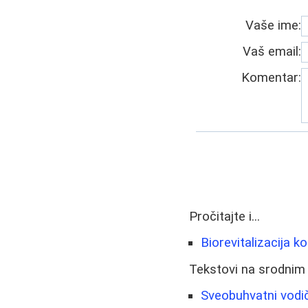
Vaše ime:
Vaš email:
Komentar:
Pročitajte i...
Biorevitalizacija k
Tekstovi na srodnim
Sveobuhvatni vodi