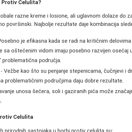
 Protiv Celulita?
bale razne kreme i losione, ali uglavnom dolaze do za
mo površinski. Najbolje rezultate daje kombinacija sle
Posebno je efikasna kada se radi na kritičnim delovima 
be sa oštećenim vidom imaju posebno razvijen osećaj 
u" problematična područja.
- Vežbe kao što su penjanje stepenicama, čučnjevi i dru
 na problematičnim područjima daju dobre rezultate.
vanje unosa šećera, soli i gaziranih pića može značaj
.
rotiv Celulita
ih prirodnih sastojaka u borbi protiv celulita su: