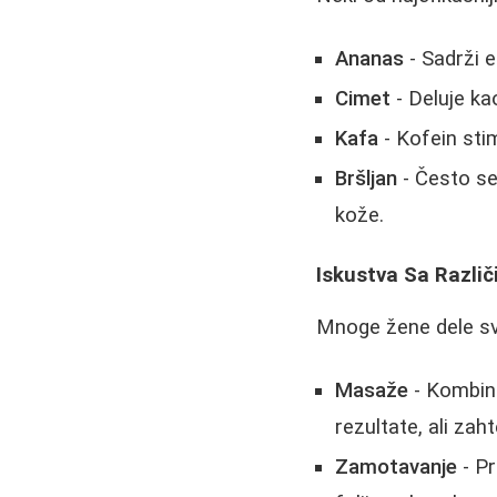
Ananas
- Sadrži 
Cimet
- Deluje kao
Kafa
- Kofein stim
Bršljan
- Često se
kože.
Iskustva Sa Razli
Mnoge žene dele sv
Masaže
- Kombina
rezultate, ali zah
Zamotavanje
- Pr