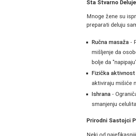
Šta Stvarno Deluje
Mnoge žene su ispro
preparati deluju sa
Ručna masaža
- 
mišljenje da oso
bolje da "napipaj
Fizička aktivnost
aktiviraju mišiće
Ishrana
- Ograniča
smanjenju celulita
Prirodni Sastojci P
Neki od najefikasnij