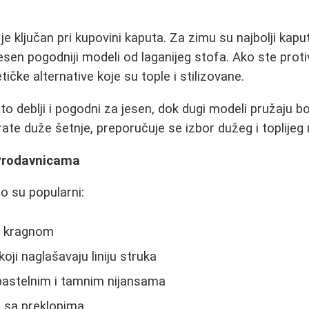
 je ključan pri kupovini kaputa. Za zimu su najbolji kap
esen pogodniji modeli od laganijeg stofa. Ako ste proti
tičke alternative koje su tople i stilizovane.
to deblji i pogodni za jesen, dok dugi modeli pružaju bo
rate duže šetnje, preporučuje se izbor dužeg i toplijeg
 Prodavnicama
 su popularni:
m kragnom
koji naglašavaju liniju struka
 pastelnim i tamnim nijansama
vi sa preklopima