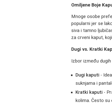
Omiljene Boje Kap
Mnoge osobe preferi
popularni jer se la
siva i tamno ljubiča
za crveni kaput, koj
Dugi vs. Kratki Ka
Izbor između dugih i
Dugi kaputi
- Idea
suknjama i pantal
Kratki kaputi
- Pr
kolima. Često su