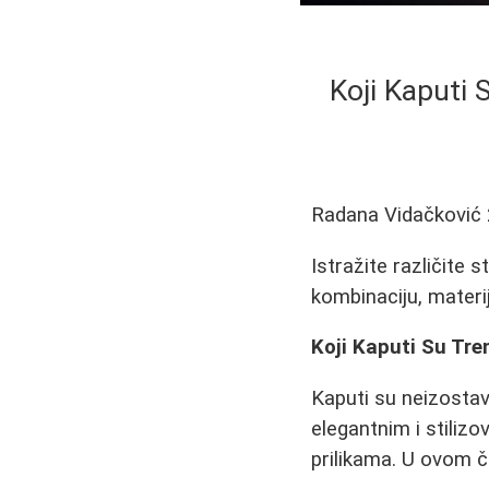
Koji Kaputi
Radana Vidačković
Istražite različite 
kombinaciju, materij
Koji Kaputi Su Tr
Kaputi su neizostav
elegantnim i stilizo
prilikama. U ovom č