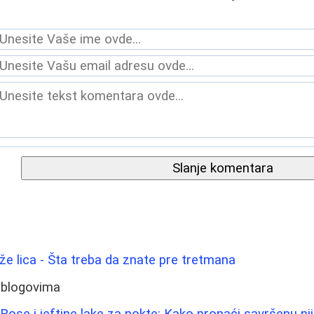
Slanje komentara
ože lica - Šta treba da znate pre tretmana
 blogovima
Rose i jeftine lake za nokte: Kako pronaći savršenu ni