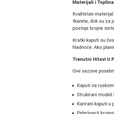
Materijali i Toplina
Kvalitetan materijal
tkanine, dok su za j
postoje brojne sinte
Kratki kaputi su čes
hladnoće. Ako plani
Trenutni Hitovi U
Ove sezone posebno
Kaputi sa rusko
Strukirani modeli 
Karirani kaputi u
Pelerinasti kroje