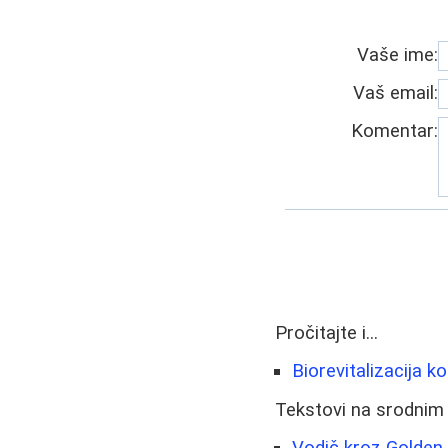
Vaše ime:
Vaš email:
Komentar:
Pročitajte i...
Biorevitalizacija k
Tekstovi na srodnim
Vodič kroz Golden 