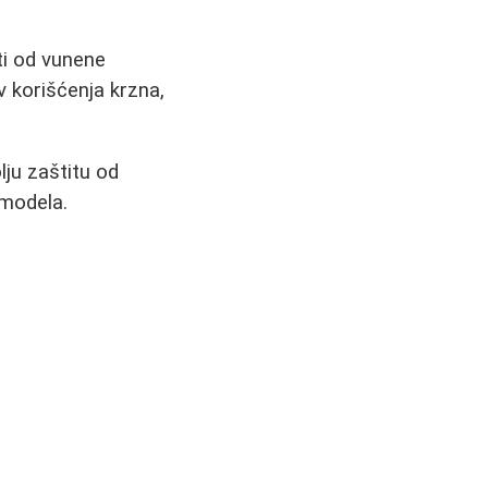
uti od vunene
v korišćenja krzna,
lju zaštitu od
 modela.