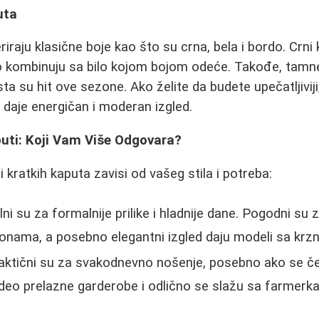
uta
raju klasične boje kao što su crna, bela i bordo. Crni
ko kombinuju sa bilo kojom bojom odeće. Takođe, tamn
sta su hit ove sezone. Ako želite da budete upečatljivij
i daje energičan i moderan izgled.
puti: Koji Vam Više Odgovara?
 kratkih kaputa zavisi od vašeg stila i potreba:
lni su za formalnije prilike i hladnije dane. Pogodni su
onama, a posebno elegantni izgled daju modeli sa krzn
aktični su za svakodnevno nošenje, posebno ako se č
 deo prelazne garderobe i odlično se slažu sa farmer