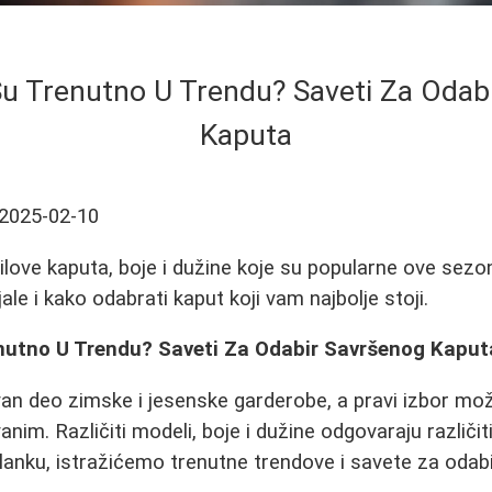
 Su Trenutno U Trendu? Saveti Za Odab
Kaputa
2025-02-10
stilove kaputa, boje i dužine koje su popularne ove sezo
ale i kako odabrati kaput koji vam najbolje stoji.
enutno U Trendu? Saveti Za Odabir Savršenog Kaput
an deo zimske i jesenske garderobe, a pravi izbor može
vanim. Različiti modeli, boje i dužine odgovaraju različi
lanku, istražićemo trenutne trendove i savete za odabi