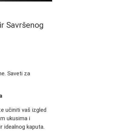
ir Savršenog
ne. Saveti za
a
 učiniti vaš izgled
tim ukusima i
r idealnog kaputa.