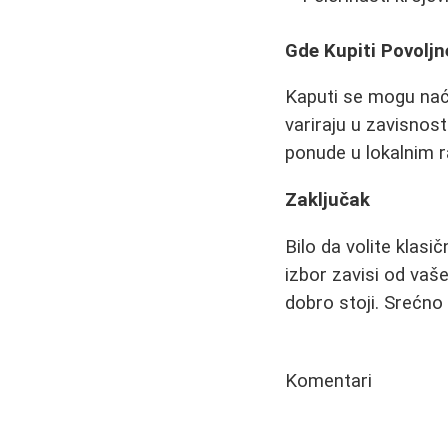
Gde Kupiti Povoljn
Kaputi se mogu naći
variraju u zavisnost
ponude u lokalnim ra
Zaključak
Bilo da volite klasi
izbor zavisi od vaš
dobro stoji. Srećn
Komentari