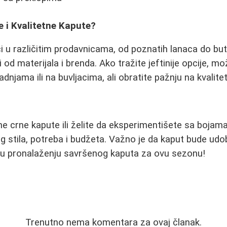
e i Kvalitetne Kapute?
 u različitim prodavnicama, od poznatih lanaca do buti
i od materijala i brenda. Ako tražite jeftinije opcije, m
dnjama ili na buvljacima, ali obratite pažnju na kvalitet
čne crne kapute ili želite da eksperimentišete sa bojama
eg stila, potreba i budžeta. Važno je da kaput bude udo
o u pronalaženju savršenog kaputa za ovu sezonu!
Trenutno nema komentara za ovaj članak.