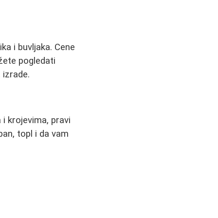
ka i buvljaka. Cene
ožete pogledati
 izrade.
 i krojevima, pravi
ban, topl i da vam