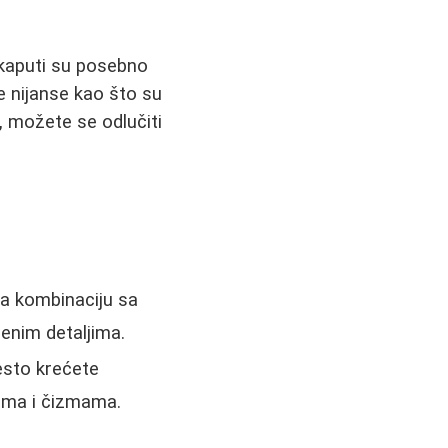
 kaputi su posebno
e nijanse kao što su
i, možete se odlučiti
 za kombinaciju sa
enim detaljima.
esto krećete
kama i čizmama.