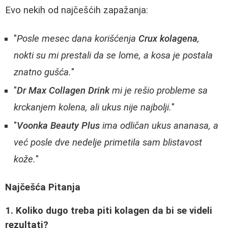
Evo nekih od najčešćih zapažanja:
"
Posle mesec dana korišćenja
Crux kolagena
,
nokti su mi prestali da se lome, a kosa je postala
znatno gušća.
"
"
Dr Max Collagen Drink
mi je rešio probleme sa
krckanjem kolena, ali ukus nije najbolji.
"
"
Voonka Beauty Plus
ima odličan ukus ananasa, a
već posle dve nedelje primetila sam blistavost
kože.
"
Najčešća Pitanja
1. Koliko dugo treba piti kolagen da bi se videli
rezultati?