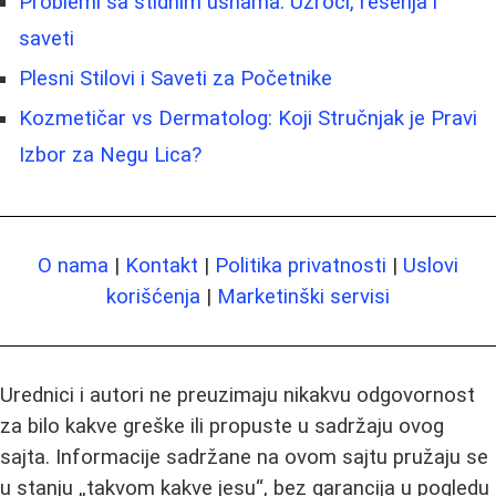
Problemi sa stidnim usnama: Uzroci, rešenja i
saveti
Plesni Stilovi i Saveti za Početnike
Kozmetičar vs Dermatolog: Koji Stručnjak je Pravi
Izbor za Negu Lica?
O nama
|
Kontakt
|
Politika privatnosti
|
Uslovi
korišćenja
|
Marketinški servisi
Urednici i autori ne preuzimaju nikakvu odgovornost
za bilo kakve greške ili propuste u sadržaju ovog
sajta. Informacije sadržane na ovom sajtu pružaju se
u stanju „takvom kakve jesu“, bez garancija u pogledu