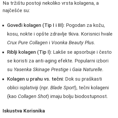
Na tržištu postoji nekoliko vrsta kolagena, a
najčešće su:
Goveđi kolagen (Tip I i III)
: Pogodan za kožu,
kosu, nokte i opšte zdravlje tkiva. Korisnici hvale
Crux Pure Collagen
i
Voonka Beauty Plus
.
Riblji kolagen (Tip I)
: Lakše se apsorbuje i često
se koristi za anti-aging efekte. Popularni izbori
su
Yasenka Skinage Prestige
i
Gaia Naturelle
.
Kolagen u prahu vs. tečni
: Dok su praškasti
oblici isplativiji (npr.
Blade Sport
), tečni kolageni
(kao
Collagen Shot
) imaju bolju biodostupnost.
Iskustva Korisnika