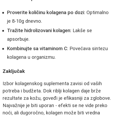
Proverite količinu kolagena po dozi
: Optimalno
je 8-10g dnevno.
Tražite hidrolizovani kolagen
: Lakše se
apsorbuje.
Kombinujte sa vitaminom C
: Povećava sintezu
kolagena u organizmu.
Zaključak
Izbor kolagenskog suplementa zavisi od vaših
potreba i budžeta. Dok riblji kolagen daje brže
rezultate za kožu, goveđi je efikasniji za zglobove.
Najvažnije je biti uporan - efekti se ne vide preko
noći, ali dugoročno, kolagen može biti vredna