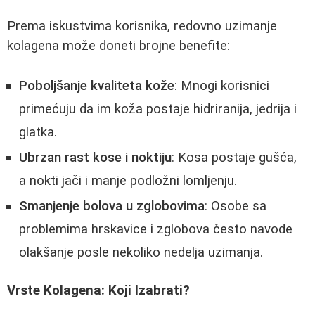
Prema iskustvima korisnika, redovno uzimanje
kolagena može doneti brojne benefite:
Poboljšanje kvaliteta kože
: Mnogi korisnici
primećuju da im koža postaje hidriranija, jedrija i
glatka.
Ubrzan rast kose i noktiju
: Kosa postaje gušća,
a nokti jači i manje podložni lomljenju.
Smanjenje bolova u zglobovima
: Osobe sa
problemima hrskavice i zglobova često navode
olakšanje posle nekoliko nedelja uzimanja.
Vrste Kolagena: Koji Izabrati?