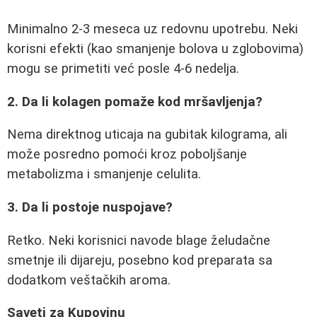
Minimalno 2-3 meseca uz redovnu upotrebu. Neki
korisni efekti (kao smanjenje bolova u zglobovima)
mogu se primetiti već posle 4-6 nedelja.
2. Da li kolagen pomaže kod mršavljenja?
Nema direktnog uticaja na gubitak kilograma, ali
može posredno pomoći kroz poboljšanje
metabolizma i smanjenje celulita.
3. Da li postoje nuspojave?
Retko. Neki korisnici navode blage želudačne
smetnje ili dijareju, posebno kod preparata sa
dodatkom veštačkih aroma.
Saveti za Kupovinu