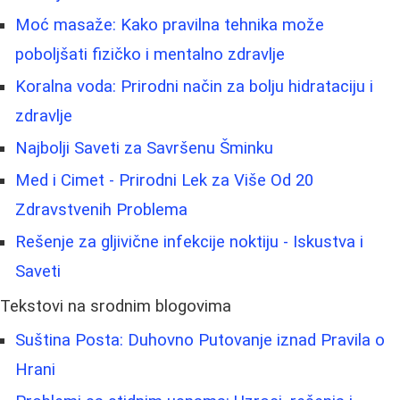
Moć masaže: Kako pravilna tehnika može
poboljšati fizičko i mentalno zdravlje
Koralna voda: Prirodni način za bolju hidrataciju i
zdravlje
Najbolji Saveti za Savršenu Šminku
Med i Cimet - Prirodni Lek za Više Od 20
Zdravstvenih Problema
Rešenje za gljivične infekcije noktiju - Iskustva i
Saveti
Tekstovi na srodnim blogovima
Suština Posta: Duhovno Putovanje iznad Pravila o
Hrani