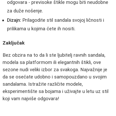
odgovara - previsoke štikle mogu biti neudobne
za duže nošenje.
Dizajn:
Prilagodite stil sandala svojoj ličnosti i
prilikama u kojima ćete ih nositi.
Zaključak
Bez obzira na to da li ste ljubitelj ravnih sandala,
modela sa platformom ili elegantnih štikli, ove
sezone nudi veliki izbor za svakoga. Najvažnije je
da se osećate udobno i samopouzdano u svojim
sandalama. Istražite različite modele,
eksperimentište sa bojama i uživajte u letu uz stil
koji vam najviše odgovara!