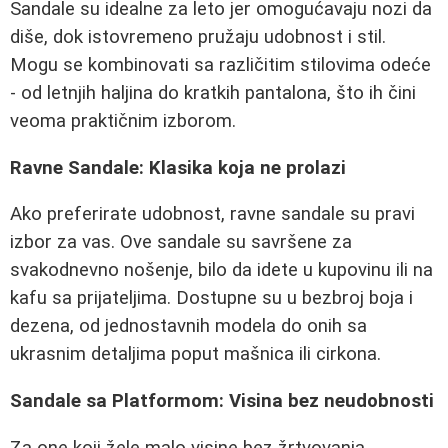
Sandale su idealne za leto jer omogućavaju nozi da
diše, dok istovremeno pružaju udobnost i stil.
Mogu se kombinovati sa različitim stilovima odeće
- od letnjih haljina do kratkih pantalona, što ih čini
veoma praktičnim izborom.
Ravne Sandale: Klasika koja ne prolazi
Ako preferirate udobnost, ravne sandale su pravi
izbor za vas. Ove sandale su savršene za
svakodnevno nošenje, bilo da idete u kupovinu ili na
kafu sa prijateljima. Dostupne su u bezbroj boja i
dezena, od jednostavnih modela do onih sa
ukrasnim detaljima poput mašnica ili cirkona.
Sandale sa Platformom: Visina bez neudobnosti
Za one koji žele malo visine bez žrtvovanja