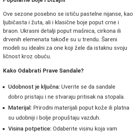
Ove sezone posebno se ističu pastelne nijanse, kao
ljubičasta i žuta, ali i klasične boje poput crne i
braon. Ukrasni detalji poput mašnica, cirkona ili
drvenih elemenata takođe su u trendu. Šareni
modeli su idealni za one koji žele da istaknu svoju
ličnost kroz obuću.
Kako Odabrati Prave Sandale?
Udobnost je ključna:
Uverite se da sandale
dobro pristaju i ne stvaraju pritisak na stopala.
Materijal:
Prirodni materijali poput kože ili platna
su udobniji i bolje propuštaju vazduh.
Visina potpetice:
Odaberite visinu koja vam