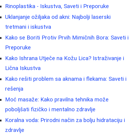
Rinoplastika - Iskustva, Saveti i Preporuke
Uklanjanje ožiljaka od akni: Najbolji laserski
tretmani i iskustva
Kako se Boriti Protiv Prvih Mimičnih Bora: Saveti i
Preporuke
Kako Ishrana Utječe na Kožu Lica? Istraživanje i
Lična Iskustva
Kako rešiti problem sa aknama i flekama: Saveti i
rešenja
Moć masaže: Kako pravilna tehnika može
poboljšati fizičko i mentalno zdravlje
Koralna voda: Prirodni način za bolju hidrataciju i
zdravlje