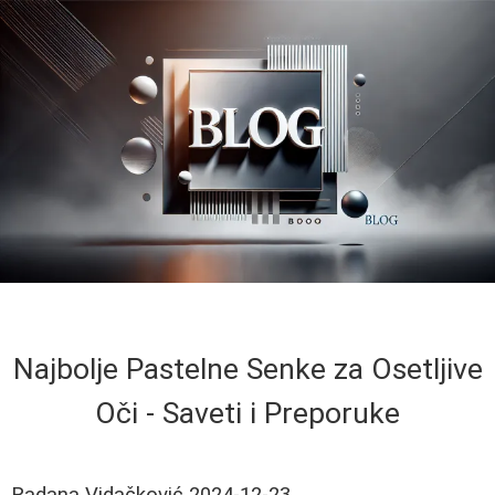
Najbolje Pastelne Senke za Osetljive
Oči - Saveti i Preporuke
Radana Vidačković
2024-12-23