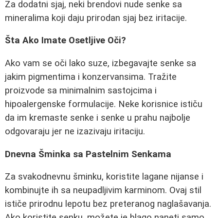
Za dodatni sjaj, neki brendovi nude senke sa
mineralima koji daju prirodan sjaj bez iritacije.
Šta Ako Imate Osetljive Oči?
Ako vam se oči lako suze, izbegavajte senke sa
jakim pigmentima i konzervansima. Tražite
proizvode sa minimalnim sastojcima i
hipoalergenske formulacije. Neke korisnice ističu
da im kremaste senke i senke u prahu najbolje
odgovaraju jer ne izazivaju iritaciju.
Dnevna Šminka sa Pastelnim Senkama
Za svakodnevnu šminku, koristite lagane nijanse i
kombinujte ih sa neupadljivim karminom. Ovaj stil
ističe prirodnu lepotu bez preteranog naglašavanja.
Ako koristite senku, možete je blago naneti samo