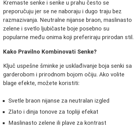
Kremaste senke i senke u prahu često se
preporučuju jer se ne naboraju i dugo traju bez
razmazivanja. Neutralne nijanse braon, maslinasto
zelene i svetlo ljubičaste boje posebno su
popularne među onima koji preferiraju prirodan stil.
Kako Pravilno Kombinovati Senke?
Ključ uspešne šminke je usklađivanje boja senki sa
garderobom i prirodnom bojom očiju. Ako volite
blage efekte, možete koristiti:
Svetle braon nijanse za neutralan izgled
Zlato i dinja tonove za topliji efekat
Maslinasto zelene ili plave za kontrast