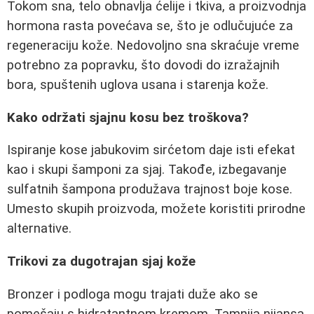
Tokom sna, telo obnavlja ćelije i tkiva, a proizvodnja
hormona rasta povećava se, što je odlučujuće za
regeneraciju kože. Nedovoljno sna skraćuje vreme
potrebno za popravku, što dovodi do izražajnih
bora, spuštenih uglova usana i starenja kože.
Kako održati sjajnu kosu bez troškova?
Ispiranje kose jabukovim sirćetom daje isti efekat
kao i skupi šamponi za sjaj. Takođe, izbegavanje
sulfatnih šampona produžava trajnost boje kose.
Umesto skupih proizvoda, možete koristiti prirodne
alternative.
Trikovi za dugotrajan sjaj kože
Bronzer i podloga mogu trajati duže ako se
pomešaju s hidratantnom kremom. Tamnija nijansa