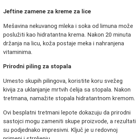
Jeftine zamene za kreme za lice
Mešavina nekuvanog mleka i soka od limuna može
poslužiti kao hidratantna krema. Nakon 20 minuta
držanja na licu, koža postaje meka i nahranjena
vitaminima.
Prirodni piling za stopala
Umesto skupih pilingova, koristite koru svežeg
kivija za uklanjanje mrtvih ćelija sa stopala. Nakon
tretmana, namažite stopala hidratantnom kremom.
Ovi besplatni tretmani lepote dokazuju da prirodni
sastojci mogu zameniti skupe proizvode, a rezultati
su podjednako impresivni. Ključ je u redovnoj
primeni i strpljenju.