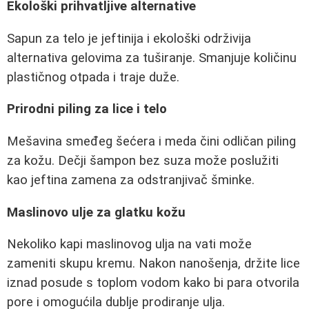
Ekološki prihvatljive alternative
Sapun za telo je jeftinija i ekološki održivija
alternativa gelovima za tuširanje. Smanjuje količinu
plastičnog otpada i traje duže.
Prirodni piling za lice i telo
Mešavina smeđeg šećera i meda čini odličan piling
za kožu. Dečji šampon bez suza može poslužiti
kao jeftina zamena za odstranjivač šminke.
Maslinovo ulje za glatku kožu
Nekoliko kapi maslinovog ulja na vati može
zameniti skupu kremu. Nakon nanošenja, držite lice
iznad posude s toplom vodom kako bi para otvorila
pore i omogućila dublje prodiranje ulja.