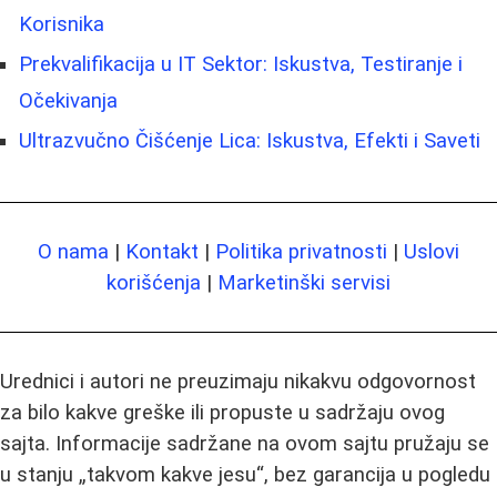
Korisnika
Prekvalifikacija u IT Sektor: Iskustva, Testiranje i
Očekivanja
Ultrazvučno Čišćenje Lica: Iskustva, Efekti i Saveti
O nama
|
Kontakt
|
Politika privatnosti
|
Uslovi
korišćenja
|
Marketinški servisi
Urednici i autori ne preuzimaju nikakvu odgovornost
za bilo kakve greške ili propuste u sadržaju ovog
sajta. Informacije sadržane na ovom sajtu pružaju se
u stanju „takvom kakve jesu“, bez garancija u pogledu