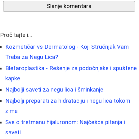
Slanje komentara
Pročitajte i...
Kozmetičar vs Dermatolog - Koji Stručnjak Vam
Treba za Negu Lica?
Blefaroplastika - Rešenje za podočnjake i spuštene
kapke
Najbolji saveti za negu lica i šminkanje
Najbolji preparati za hidrataciju i negu lica tokom
zime
Sve o tretmanu hijaluronom: Najčešća pitanja i
saveti