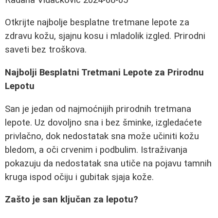
Otkrijte najbolje besplatne tretmane lepote za
zdravu kožu, sjajnu kosu i mladolik izgled. Prirodni
saveti bez troškova.
Najbolji Besplatni Tretmani Lepote za Prirodnu
Lepotu
San je jedan od najmoćnijih prirodnih tretmana
lepote. Uz dovoljno sna i bez šminke, izgledaćete
privlačno, dok nedostatak sna može učiniti kožu
bledom, a oči crvenim i podbulim. Istraživanja
pokazuju da nedostatak sna utiče na pojavu tamnih
kruga ispod očiju i gubitak sjaja kože.
Zašto je san ključan za lepotu?