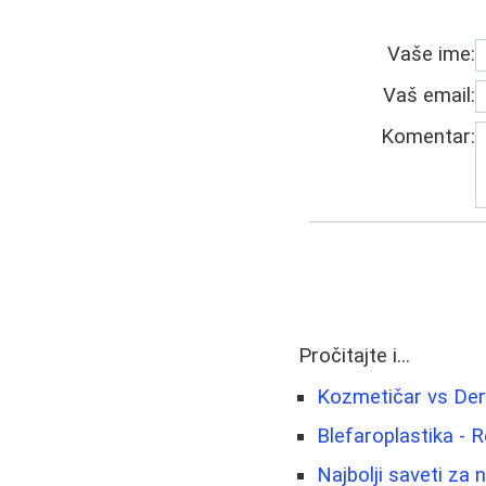
Vaše ime:
Vaš email:
Komentar:
Pročitajte i...
Kozmetičar vs Der
Blefaroplastika - 
Najbolji saveti za 