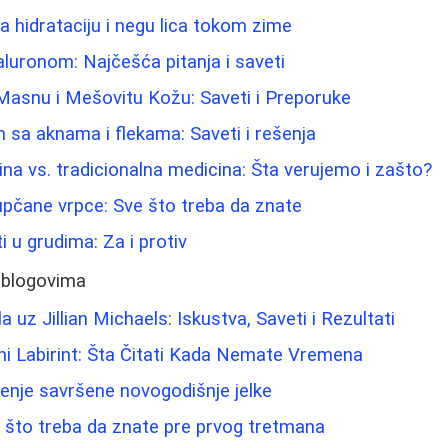
za hidrataciju i negu lica tokom zime
aluronom: Najčešća pitanja i saveti
Masnu i Mešovitu Kožu: Saveti i Preporuke
m sa aknama i flekama: Saveti i rešenja
ina vs. tradicionalna medicina: Šta verujemo i zašto?
pupčane vrpce: Sve što treba da znate
ti u grudima: Za i protiv
 blogovima
 uz Jillian Michaels: Iskustva, Saveti i Rezultati
ni Labirint: Šta Čitati Kada Nemate Vremena
ićenje savršene novogodišnje jelke
 što treba da znate pre prvog tretmana