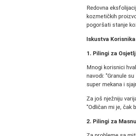
Redovna eksfolijacij
kozmetičkih proizvod
pogoršati stanje ko
Iskustva Korisnika
1. Pilingi za Osjetl
Mnogi korisnici hva
navodi: "Granule su
super mekana i sjajn
Za još nježniju vari
"Odličan mi je, čak 
2. Pilingi za Masn
Za probleme sa mit