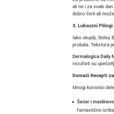
ali ne i za svaki dan
dobro čisti ali mož
3. Luksuzni Pilingi
Iako skuplji, Sisle
probala. Tekstura j
Dermalogica Daily M
rezultati su upečatl
Domaći Recepti za 
Mnogi korisnici del
Šećer i maslinovo 
fantastično izriba