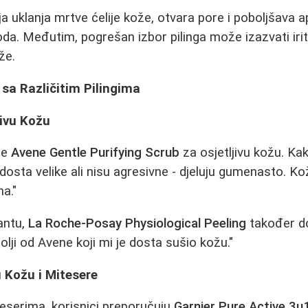
a uklanja mrtve ćelije kože, otvara pore i poboljšava a
a. Međutim, pogrešan izbor pilinga može izazvati iritac
že.
 sa Različitim Pilingima
jivu Kožu
le
Avene Gentle Purifying Scrub
za osjetljivu kožu. Ka
 dosta velike ali nisu agresivne - djeluju gumenasto. K
a."
jantu,
La Roche-Posay Physiological Peeling
također do
bolji od Avene koji mi je dosta sušio kožu."
u Kožu i Mitesere
eserima, korisnici preporučuju
Garnier Pure Active 3u