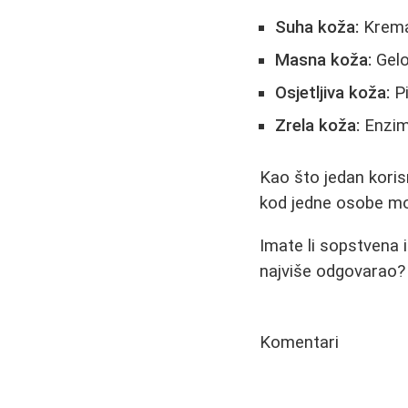
Suha koža:
Kremas
Masna koža:
Gelo
Osjetljiva koža:
Pi
Zrela koža:
Enzims
Kao što jedan koris
kod jedne osobe mož
Imate li sopstvena i
najviše odgovarao?
Komentari