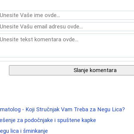
Slanje komentara
matolog - Koji Stručnjak Vam Treba za Negu Lica?
Rešenje za podočnjake i spuštene kapke
negu lica i šminkanje