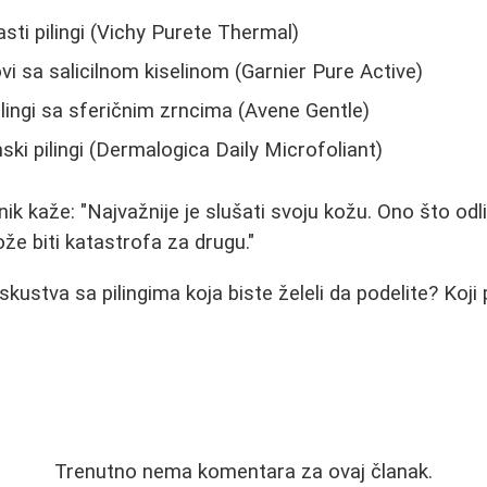
ti pilingi (Vichy Purete Thermal)
vi sa salicilnom kiselinom (Garnier Pure Active)
lingi sa sferičnim zrncima (Avene Gentle)
ki pilingi (Dermalogica Daily Microfoliant)
nik kaže: "Najvažnije je slušati svoju kožu. Ono što od
e biti katastrofa za drugu."
skustva sa pilingima koja biste želeli da podelite? Koji
Trenutno nema komentara za ovaj članak.