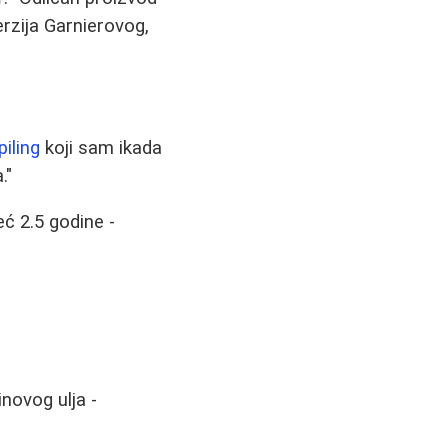
verzija Garnierovog,
piling
koji sam ikada
."
ć 2.5 godine -
novog ulja -