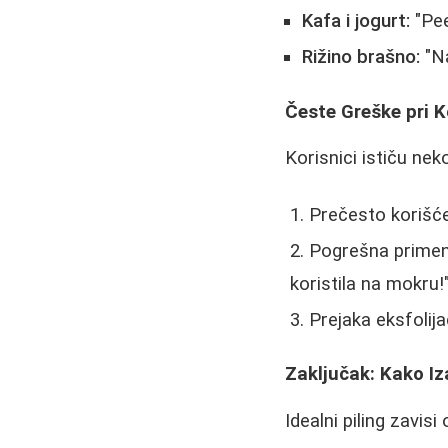
Kafa i jogurt:
"Pee
Rižino brašno:
"Na
Česte Greške pri K
Korisnici ističu nek
Prečesto korišćen
Pogrešna primena
koristila na mokru!
Prejaka eksfolijac
Zaključak: Kako Iz
Idealni piling zavis