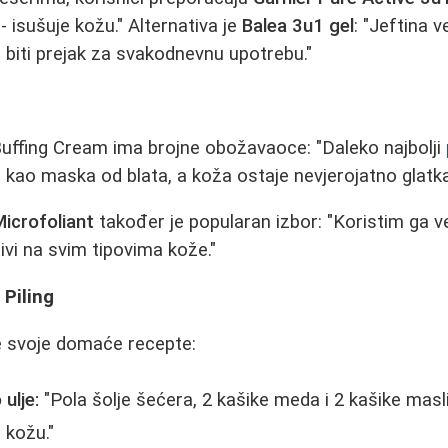
 - isušuje kožu." Alternativa je
Balea 3u1 gel
: "Jeftina 
e biti prejak za svakodnevnu upotrebu."
y Buffing Cream ima brojne obožavaoce: "Daleko najbolji
e kao maska od blata, a koža ostaje nevjerojatno glatka
icrofoliant
također je popularan izbor: "Koristim ga ve
jivi na svim tipovima kože."
Piling
e svoje domaće recepte:
ulje:
"Pola šolje šećera, 2 kašike meda i 2 kašike masli
 kožu."