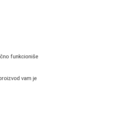
lično funkcioniše
 proizvod vam je