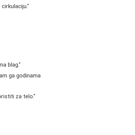
irkulaciju."
ma blag."
a sam ga godinama
istiti za telo."