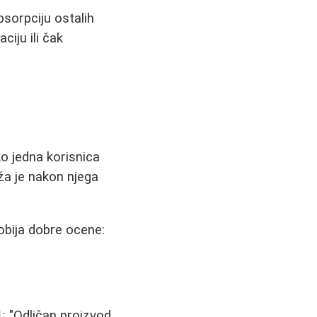
psorpciju ostalih
iju ili čak
ko jedna korisnica
oža je nakon njega
bija dobre ocene:
1
: "Odličan proizvod