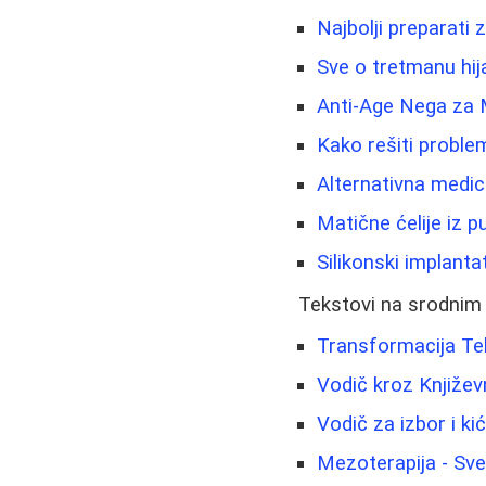
Najbolji preparati 
Sve o tretmanu hij
Anti-Age Nega za 
Kako rešiti proble
Alternativna medic
Matične ćelije iz 
Silikonski implanta
Tekstovi na srodnim
Transformacija Tela
Vodič kroz Književ
Vodič za izbor i k
Mezoterapija - Sve