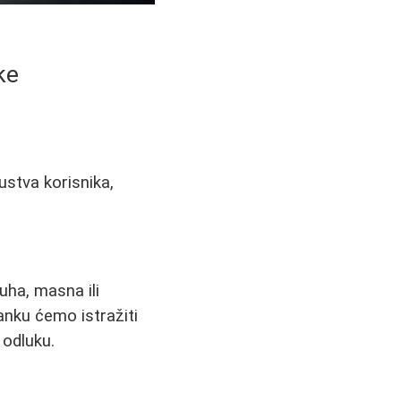
ke
kustva korisnika,
suha, masna ili
lanku ćemo istražiti
 odluku.