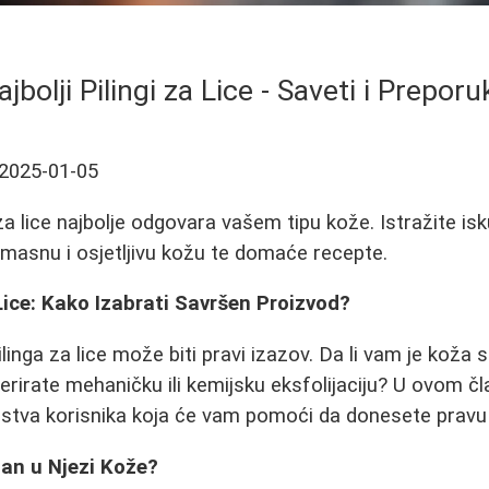
ajbolji Pilingi za Lice - Saveti i Preporu
2025-01-05
 za lice najbolje odgovara vašem tipu kože. Istražite is
masnu i osjetljivu kožu te domaće recepte.
 Lice: Kako Izabrati Savršen Proizvod?
linga za lice može biti pravi izazov. Da li vam je koža 
eferirate mehaničku ili kemijsku eksfolijaciju? U ovom č
skustva korisnika koja će vam pomoći da donesete pravu
žan u Njezi Kože?