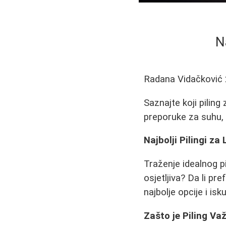
N
Radana Vidačković
Saznajte koji piling
preporuke za suhu, 
Najbolji Pilingi za
Traženje idealnog pi
osjetljiva? Da li pr
najbolje opcije i i
Zašto je Piling Va