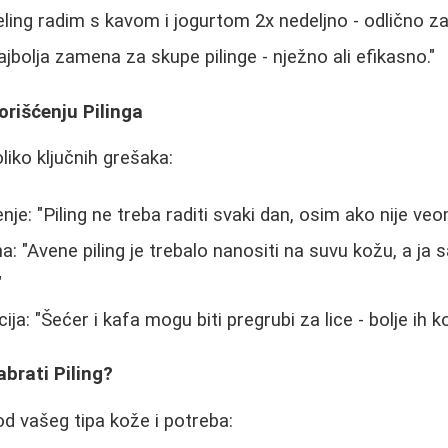
ling radim s kavom i jogurtom 2x nedeljno - odlično za c
jbolja zamena za skupe pilinge - nježno ali efikasno."
orišćenju Pilinga
oliko ključnih grešaka:
je: "Piling ne treba raditi svaki dan, osim ako nije veo
: "Avene piling je trebalo nanositi na suvu kožu, a j
"
ija: "Šećer i kafa mogu biti pregrubi za lice - bolje ih kor
abrati Piling?
i od vašeg tipa kože i potreba: