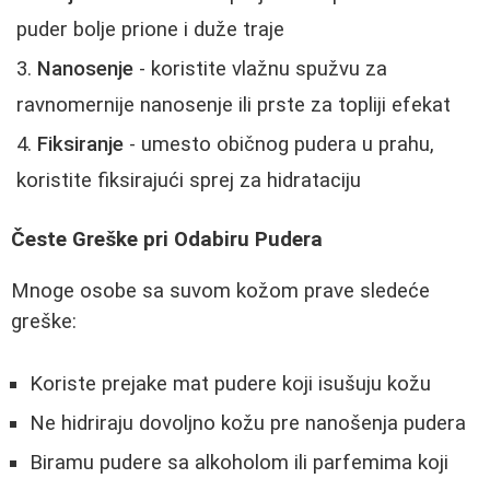
puder bolje prione i duže traje
Nanosenje
- koristite vlažnu spužvu za
ravnomernije nanosenje ili prste za topliji efekat
Fiksiranje
- umesto običnog pudera u prahu,
koristite fiksirajući sprej za hidrataciju
Česte Greške pri Odabiru Pudera
Mnoge osobe sa suvom kožom prave sledeće
greške:
Koriste prejake mat pudere koji isušuju kožu
Ne hidriraju dovoljno kožu pre nanošenja pudera
Biramu pudere sa alkoholom ili parfemima koji