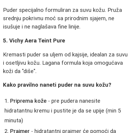
Puder specijalno formuliran za suvu kožu. Pruža
srednju pokrivnu moć sa prirodnim sjajem, ne
isušuje i ne naglašava fine linije.
5. Vichy Aera Teint Pure
Kremasti puder sa uljem od kajsije, idealan za suvu
i osetljivu kožu. Lagana formula koja omogućava
koži da "diše".
Kako pravilno naneti puder na suvu kožu?
Priprema kože
- pre pudera nanesite
hidratantnu kremu i pustite je da se upije (min 5
minuta)
Prajmer
- hidratantni prajmer će pomoći da