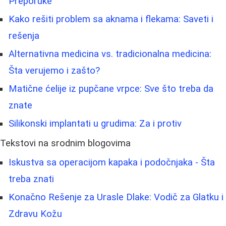
Preporuke
Kako rešiti problem sa aknama i flekama: Saveti i
rešenja
Alternativna medicina vs. tradicionalna medicina:
Šta verujemo i zašto?
Matične ćelije iz pupčane vrpce: Sve što treba da
znate
Silikonski implantati u grudima: Za i protiv
Tekstovi na srodnim blogovima
Iskustva sa operacijom kapaka i podočnjaka - Šta
treba znati
Konačno Rešenje za Urasle Dlake: Vodič za Glatku i
Zdravu Kožu