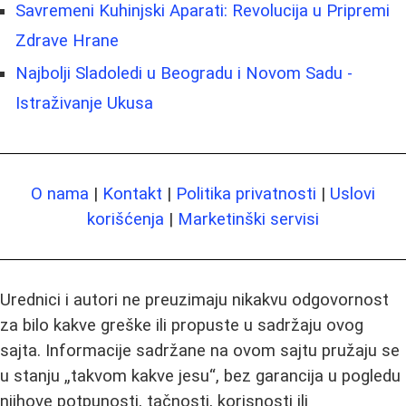
Savremeni Kuhinjski Aparati: Revolucija u Pripremi
Zdrave Hrane
Najbolji Sladoledi u Beogradu i Novom Sadu -
Istraživanje Ukusa
O nama
|
Kontakt
|
Politika privatnosti
|
Uslovi
korišćenja
|
Marketinški servisi
Urednici i autori ne preuzimaju nikakvu odgovornost
za bilo kakve greške ili propuste u sadržaju ovog
sajta. Informacije sadržane na ovom sajtu pružaju se
u stanju „takvom kakve jesu“, bez garancija u pogledu
njihove potpunosti, tačnosti, korisnosti ili