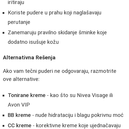
iritiraju
Koriste pudere u prahu koji naglašavaju
perutanje
Zanemaruju pravilno skidanje šminke koje
dodatno isušuje kožu
Alternativna Rešenja
Ako vam tečni puderi ne odgovaraju, razmotrite
ove alternative:
Tonirane kreme
- kao što su Nivea Visage ili
Avon VIP
BB kreme
- nude hidrataciju i blagu pokrivnu moć
CC kreme
- korektivne kreme koje ujednačavaju