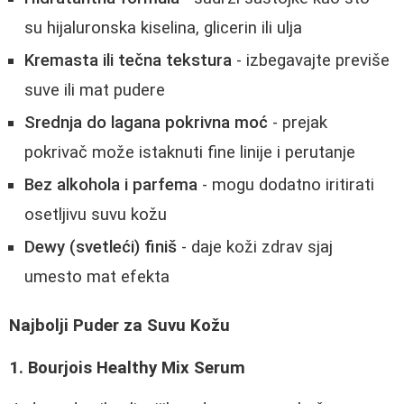
su hijaluronska kiselina, glicerin ili ulja
Kremasta ili tečna tekstura
- izbegavajte previše
suve ili mat pudere
Srednja do lagana pokrivna moć
- prejak
pokrivač može istaknuti fine linije i perutanje
Bez alkohola i parfema
- mogu dodatno iritirati
osetljivu suvu kožu
Dewy (svetleći) finiš
- daje koži zdrav sjaj
umesto mat efekta
Najbolji Puder za Suvu Kožu
1. Bourjois Healthy Mix Serum