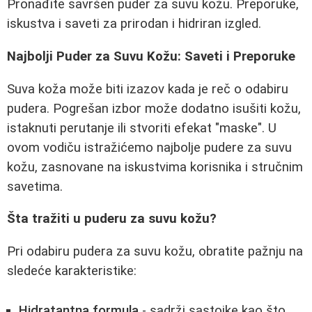
Pronađite savršen puder za suvu kožu. Preporuke,
iskustva i saveti za prirodan i hidriran izgled.
Najbolji Puder za Suvu Kožu: Saveti i Preporuke
Suva koža može biti izazov kada je reč o odabiru
pudera. Pogrešan izbor može dodatno isušiti kožu,
istaknuti perutanje ili stvoriti efekat "maske". U
ovom vodiču istražićemo najbolje pudere za suvu
kožu, zasnovane na iskustvima korisnika i stručnim
savetima.
Šta tražiti u puderu za suvu kožu?
Pri odabiru pudera za suvu kožu, obratite pažnju na
sledeće karakteristike:
Hidratantna formula
- sadrži sastojke kao što