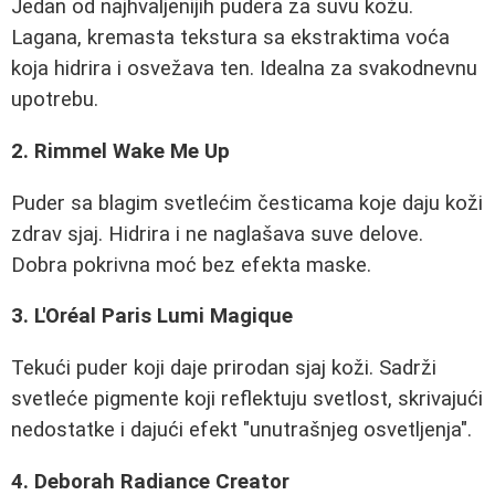
Jedan od najhvaljenijih pudera za suvu kožu.
Lagana, kremasta tekstura sa ekstraktima voća
koja hidrira i osvežava ten. Idealna za svakodnevnu
upotrebu.
2. Rimmel Wake Me Up
Puder sa blagim svetlećim česticama koje daju koži
zdrav sjaj. Hidrira i ne naglašava suve delove.
Dobra pokrivna moć bez efekta maske.
3. L'Oréal Paris Lumi Magique
Tekući puder koji daje prirodan sjaj koži. Sadrži
svetleće pigmente koji reflektuju svetlost, skrivajući
nedostatke i dajući efekt "unutrašnjeg osvetljenja".
4. Deborah Radiance Creator