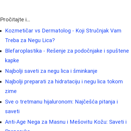
Pročitajte i...
Kozmetičar vs Dermatolog - Koji Stručnjak Vam
Treba za Negu Lica?
Blefaroplastika - Rešenje za podočnjake i spuštene
kapke
Najbolji saveti za negu lica i šminkanje
Najbolji preparati za hidrataciju i negu lica tokom
zime
Sve o tretmanu hijaluronom: Najčešća pitanja i
saveti
Anti-Age Nega za Masnu i Mešovitu Kožu: Saveti i