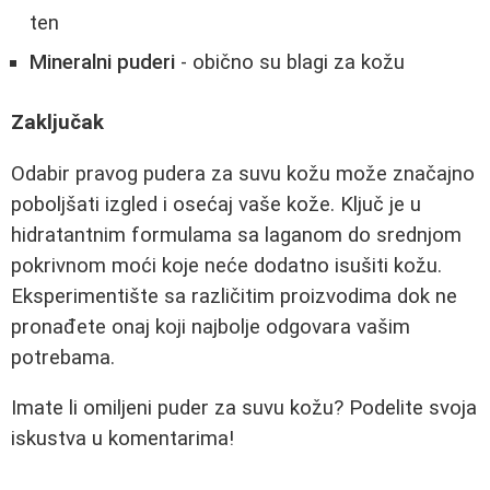
ten
Mineralni puderi
- obično su blagi za kožu
Zaključak
Odabir pravog pudera za suvu kožu može značajno
poboljšati izgled i osećaj vaše kože. Ključ je u
hidratantnim formulama sa laganom do srednjom
pokrivnom moći koje neće dodatno isušiti kožu.
Eksperimentište sa različitim proizvodima dok ne
pronađete onaj koji najbolje odgovara vašim
potrebama.
Imate li omiljeni puder za suvu kožu? Podelite svoja
iskustva u komentarima!