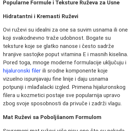
Popularne Formule i Teksture Ruževa za Usne
Hidratantni i Kremasti Ruževi
Ovi ruževi su idealni za one sa suvim usnama ili one
koji svakodnevno traže udobnost. Bogate su
teksture koje se glatko nanose i često sadrže
hranjive sastojke poput vitamina E i masnih kiselina.
Pored toga, mnoge moderne formulacije uključuju i
hijaluronski filer
ili srodne komponente koje
vizuelno ispunjavaju fine linije i daju usnama
potpuniji i mlađalacki izgled. Primena hijaluronskog
filera u kozmetici postaje sve popularnija upravo
zbog svoje sposobnosti da privuče i zadrži vlagu.
Mat Ruževi sa Poboljšanom Formulom
Savremeni mat ruževi više nisu ono što su nekada