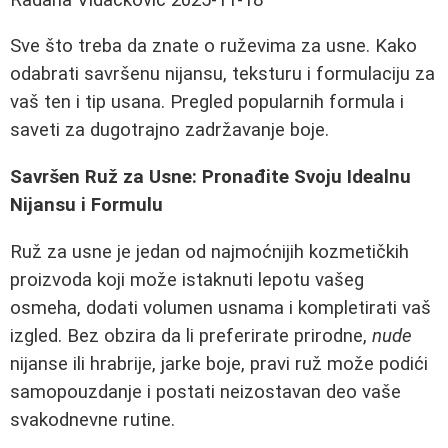
Sve što treba da znate o ruževima za usne. Kako
odabrati savršenu nijansu, teksturu i formulaciju za
vaš ten i tip usana. Pregled popularnih formula i
saveti za dugotrajno zadržavanje boje.
Savršen Ruž za Usne: Pronađite Svoju Idealnu
Nijansu i Formulu
Ruž za usne je jedan od najmoćnijih kozmetičkih
proizvoda koji može istaknuti lepotu vašeg
osmeha, dodati volumen usnama i kompletirati vaš
izgled. Bez obzira da li preferirate prirodne,
nude
nijanse ili hrabrije, jarke boje, pravi ruž može podići
samopouzdanje i postati neizostavan deo vaše
svakodnevne rutine.