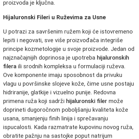
proizvoda je ključna.
Hijaluronski Fileri u Ruževima za Usne
U potrazi za savršenim ružem koji će istovremeno
lepiti i negovati, sve više proizvođača integriše
principe kozmetologije u svoje proizvode. Jedan od
najznačajnijih doprinosa je upotreba
hijaluronskih
filera
ili srodnih kompleksa u formulaciji ruževa.
Ove komponente imaju sposobnost da privuku
vlagu u površinske slojeve kože, čime usne postaju
hidriranije, glatkije i vizuelno punije. Redovna
primena ruža koji sadrži
hijaluronski filer
može
doprineti dugoročnom poboljšanju kvaliteta kože
usana, smanjenju finih linija i sprečavanju
ispucalosti. Kada razmatrate kupovinu novog ruža,
obratite pažnju na sastojke poput natrijum