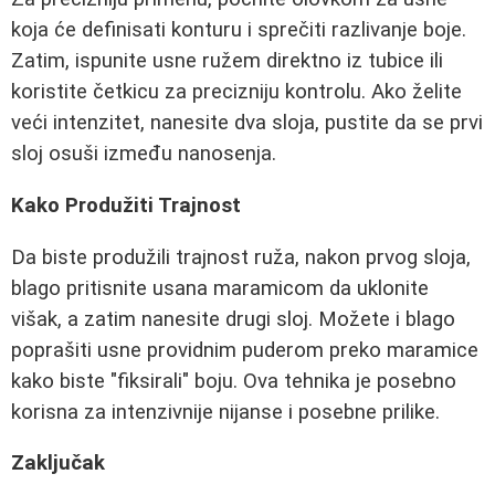
koja će definisati konturu i sprečiti razlivanje boje.
Zatim, ispunite usne ružem direktno iz tubice ili
koristite četkicu za precizniju kontrolu. Ako želite
veći intenzitet, nanesite dva sloja, pustite da se prvi
sloj osuši između nanosenja.
Kako Produžiti Trajnost
Da biste produžili trajnost ruža, nakon prvog sloja,
blago pritisnite usana maramicom da uklonite
višak, a zatim nanesite drugi sloj. Možete i blago
poprašiti usne providnim puderom preko maramice
kako biste "fiksirali" boju. Ova tehnika je posebno
korisna za intenzivnije nijanse i posebne prilike.
Zaključak