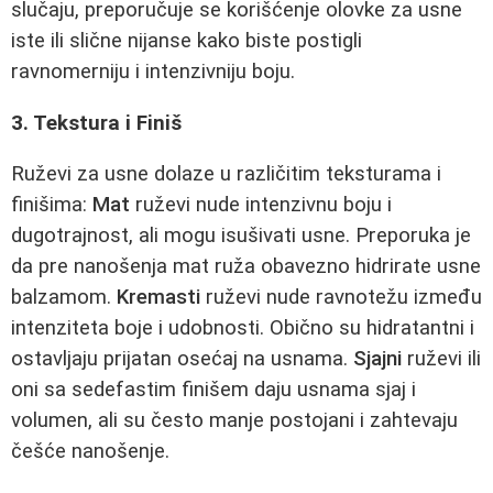
slučaju, preporučuje se korišćenje olovke za usne
iste ili slične nijanse kako biste postigli
ravnomerniju i intenzivniju boju.
3. Tekstura i Finiš
Ruževi za usne dolaze u različitim teksturama i
finišima:
Mat
ruževi nude intenzivnu boju i
dugotrajnost, ali mogu isušivati usne. Preporuka je
da pre nanošenja mat ruža obavezno hidrirate usne
balzamom.
Kremasti
ruževi nude ravnotežu između
intenziteta boje i udobnosti. Obično su hidratantni i
ostavljaju prijatan osećaj na usnama.
Sjajni
ruževi ili
oni sa sedefastim finišem daju usnama sjaj i
volumen, ali su često manje postojani i zahtevaju
češće nanošenje.