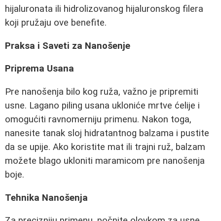
hijaluronata ili hidrolizovanog hijaluronskog filera
koji pružaju ove benefite.
Praksa i Saveti za Nanošenje
Priprema Usana
Pre nanošenja bilo kog ruža, važno je pripremiti
usne. Lagano piling usana ukloniće mrtve ćelije i
omogućiti ravnomerniju primenu. Nakon toga,
nanesite tanak sloj hidratantnog balzama i pustite
da se upije. Ako koristite mat ili trajni ruž, balzam
možete blago ukloniti maramicom pre nanošenja
boje.
Tehnika Nanošenja
Za precizniju primenu, počnite olovkom za usne