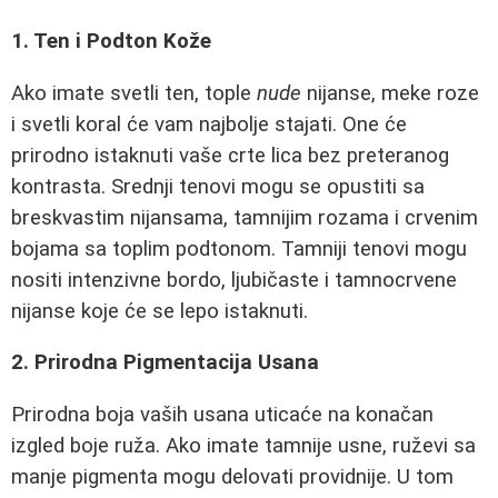
1. Ten i Podton Kože
Ako imate svetli ten, tople
nude
nijanse, meke rozе
i svetli koral će vam najbolje stajati. One će
prirodno istaknuti vaše crte lica bez preteranog
kontrasta. Srednji tenovi mogu se opustiti sa
breskvastim nijansama, tamnijim rozama i crvenim
bojama sa toplim podtonom. Tamniji tenovi mogu
nositi intenzivne bordo, ljubičaste i tamnocrvene
nijanse koje će se lepo istaknuti.
2. Prirodna Pigmentacija Usana
Prirodna boja vaših usana uticaće na konačan
izgled boje ruža. Ako imate tamnije usne, ruževi sa
manje pigmenta mogu delovati providnije. U tom