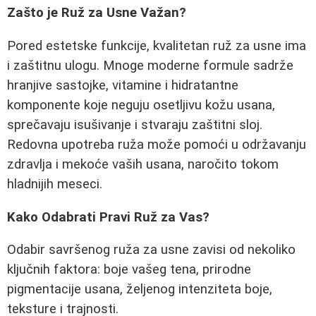
Zašto je Ruž za Usne Važan?
Pored estetske funkcije, kvalitetan ruž za usne ima
i zaštitnu ulogu. Mnoge moderne formule sadrže
hranjive sastojke, vitamine i hidratantne
komponente koje neguju osetljivu kožu usana,
sprečavaju isušivanje i stvaraju zaštitni sloj.
Redovna upotreba ruža može pomoći u održavanju
zdravlja i mekoće vaših usana, naročito tokom
hladnijih meseci.
Kako Odabrati Pravi Ruž za Vas?
Odabir savršenog ruža za usne zavisi od nekoliko
ključnih faktora: boje vašeg tena, prirodne
pigmentacije usana, željenog intenziteta boje,
teksture i trajnosti.