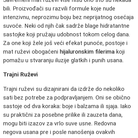
bili. Proizvođači su razvili formule koje nude
intenzivnu, neprozimu boju bez neprijatnog osećaja
suvoće. Neki od njih čak sadrže blage hidratantne
sastojke koji pružaju udobnost tokom celog dana.
Za one koji žele još veći efekat punoće, postoje i
mat ruževi obogaćeni
hijaluronskim filerima
koji
pomažu u stvaranju iluzije glatkih i punih usana.
Trajni Ruževi
Trajni ruževi su dizajnirani da izdrže do nekoliko
sati bez potrebe za podpravljanjem. Oni se obično
sastoje od dva koraka: boje i balzama ili sjaja. Iako
su praktični za posebne prilike ili zauzeta dana,
mogu biti izazov za vrlo suve usne. Redovna
negova usana pre i posle nanošenja ovakvih