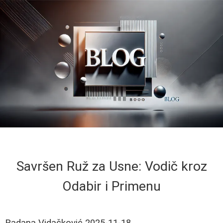
Savršen Ruž za Usne: Vodič kroz
Odabir i Primenu
Radana Vidačković
2025-11-18