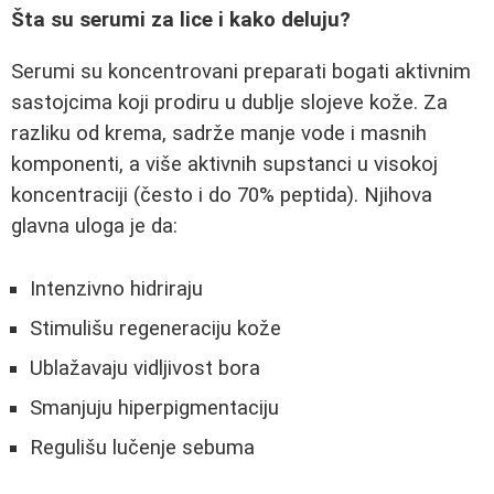
Šta su serumi za lice i kako deluju?
Serumi su koncentrovani preparati bogati aktivnim
sastojcima koji prodiru u dublje slojeve kože. Za
razliku od krema, sadrže manje vode i masnih
komponenti, a više aktivnih supstanci u visokoj
koncentraciji (često i do 70% peptida). Njihova
glavna uloga je da:
Intenzivno hidriraju
Stimulišu regeneraciju kože
Ublažavaju vidljivost bora
Smanjuju hiperpigmentaciju
Regulišu lučenje sebuma