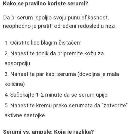
Kako se pravilno koriste serumi?
Da bi serum ispoljio svoju punu efikasnost,
neophodno je pratiti određeni redosled u nezi:
Očistite lice blagim čistačem
Nanestite tonik da pripremite kožu za
apsorpciju
Nanestite par kapi seruma (dovoljna je mala
količina)
Sačekajte 1-2 minute da se serum upije
Nanestite kremu preko serumata da "zatvorite"
aktivne sastojke
Serumi vs. ampule: Koja je razlika?