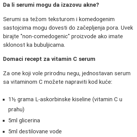
Da li serumi mogu da izazovu akne?
Serumi sa težom teksturom i komedogenim
sastojcima mogu dovesti do začepljenja pora. Uvek
birajte "non-comedogenic" proizvode ako imate
sklonost ka bubuljicama.
Domaci recept za vitamin C serum
Za one koji vole prirodnu negu, jednostavan serum
sa vitaminom C možete napraviti kod kuće:
1½ grama L-askorbinske kiseline (vitamin C u
prahu)
5ml glicerina
5ml destilovane vode