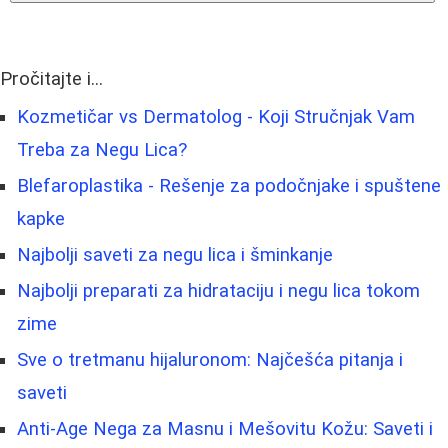
Pročitajte i...
Kozmetičar vs Dermatolog - Koji Stručnjak Vam
Treba za Negu Lica?
Blefaroplastika - Rešenje za podočnjake i spuštene
kapke
Najbolji saveti za negu lica i šminkanje
Najbolji preparati za hidrataciju i negu lica tokom
zime
Sve o tretmanu hijaluronom: Najčešća pitanja i
saveti
Anti-Age Nega za Masnu i Mešovitu Kožu: Saveti i