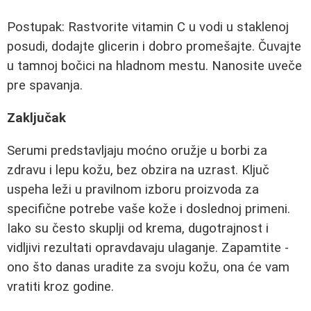
Postupak: Rastvorite vitamin C u vodi u staklenoj
posudi, dodajte glicerin i dobro promešajte. Čuvajte
u tamnoj bočici na hladnom mestu. Nanosite uveče
pre spavanja.
Zaključak
Serumi predstavljaju moćno oružje u borbi za
zdravu i lepu kožu, bez obzira na uzrast. Ključ
uspeha leži u pravilnom izboru proizvoda za
specifične potrebe vaše kože i doslednoj primeni.
Iako su često skuplji od krema, dugotrajnost i
vidljivi rezultati opravdavaju ulaganje. Zapamtite -
ono što danas uradite za svoju kožu, ona će vam
vratiti kroz godine.