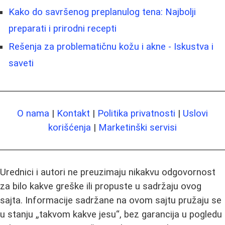
Kako do savršenog preplanulog tena: Najbolji
preparati i prirodni recepti
Rešenja za problematičnu kožu i akne - Iskustva i
saveti
O nama
|
Kontakt
|
Politika privatnosti
|
Uslovi
korišćenja
|
Marketinški servisi
Urednici i autori ne preuzimaju nikakvu odgovornost
za bilo kakve greške ili propuste u sadržaju ovog
sajta. Informacije sadržane na ovom sajtu pružaju se
u stanju „takvom kakve jesu“, bez garancija u pogledu