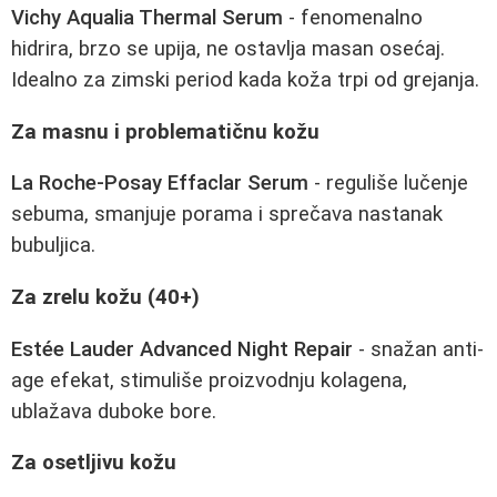
Vichy Aqualia Thermal Serum
- fenomenalno
hidrira, brzo se upija, ne ostavlja masan osećaj.
Idealno za zimski period kada koža trpi od grejanja.
Za masnu i problematičnu kožu
La Roche-Posay Effaclar Serum
- reguliše lučenje
sebuma, smanjuje porama i sprečava nastanak
bubuljica.
Za zrelu kožu (40+)
Estée Lauder Advanced Night Repair
- snažan anti-
age efekat, stimuliše proizvodnju kolagena,
ublažava duboke bore.
Za osetljivu kožu