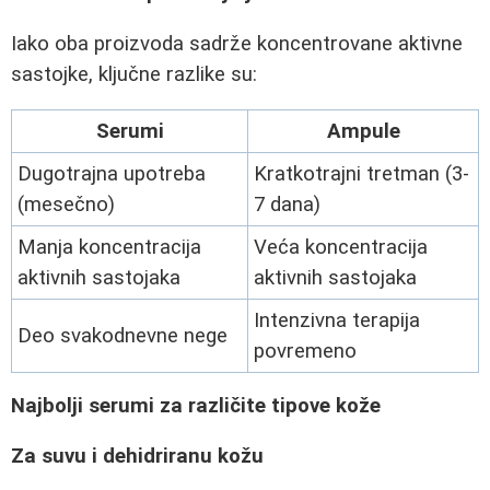
Iako oba proizvoda sadrže koncentrovane aktivne
sastojke, ključne razlike su:
Serumi
Ampule
Dugotrajna upotreba
Kratkotrajni tretman (3-
(mesečno)
7 dana)
Manja koncentracija
Veća koncentracija
aktivnih sastojaka
aktivnih sastojaka
Intenzivna terapija
Deo svakodnevne nege
povremeno
Najbolji serumi za različite tipove kože
Za suvu i dehidriranu kožu