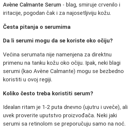
Avène Calmante Serum
- blag, smiruje crvenilo i
iritacije, pogodan čak i za najosetljiviju kožu.
Česta pitanja o serumima
Da li serumi mogu da se koriste oko očiju?
Većina serumata nije namenjena za direktnu
primenu na tanku kožu oko očiju. Ipak, neki blagi
serumi (kao Avène Calmante) mogu se bezbedno
koristiti u ovoj regiji.
Koliko često treba koristiti serum?
Idealan ritam je 1-2 puta dnevno (ujutru i uveče), ali
uvek proverite uputstvo proizvođača. Neki jaki
serumi sa retinolom se preporučuju samo na noć.