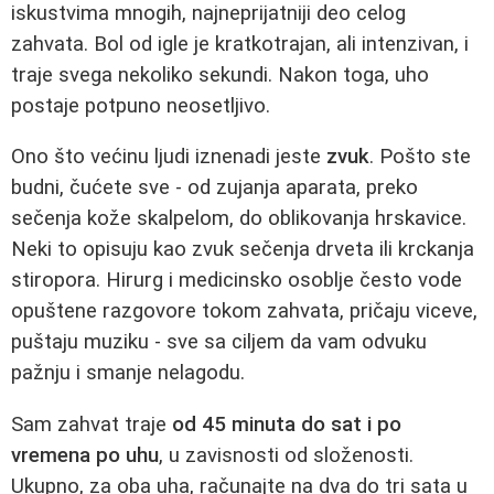
iskustvima mnogih, najneprijatniji deo celog
zahvata. Bol od igle je kratkotrajan, ali intenzivan, i
traje svega nekoliko sekundi. Nakon toga, uho
postaje potpuno neosetljivo.
Ono što većinu ljudi iznenadi jeste
zvuk
. Pošto ste
budni, čućete sve - od zujanja aparata, preko
sečenja kože skalpelom, do oblikovanja hrskavice.
Neki to opisuju kao zvuk sečenja drveta ili krckanja
stiropora. Hirurg i medicinsko osoblje često vode
opuštene razgovore tokom zahvata, pričaju viceve,
puštaju muziku - sve sa ciljem da vam odvuku
pažnju i smanje nelagodu.
Sam zahvat traje
od 45 minuta do sat i po
vremena po uhu
, u zavisnosti od složenosti.
Ukupno, za oba uha, računajte na dva do tri sata u