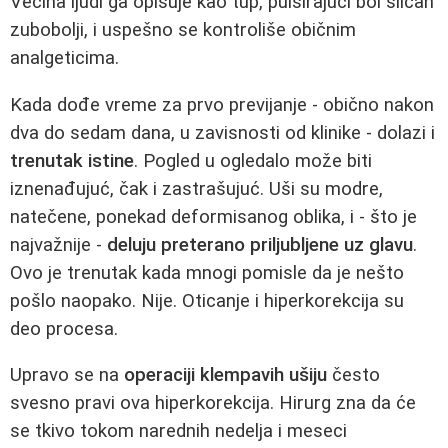
Većina ljudi ga opisuje kao tup, pulsirajući bol sličan
zubobolji, i uspešno se kontroliše običnim
analgeticima.
Kada dođe vreme za prvo previjanje - obično nakon
dva do sedam dana, u zavisnosti od klinike - dolazi i
trenutak istine
. Pogled u ogledalo može biti
iznenađujuć, čak i zastrašujuć. Uši su modre,
natečene, ponekad deformisanog oblika, i - što je
najvažnije -
deluju preterano priljubljene uz glavu
.
Ovo je trenutak kada mnogi pomisle da je nešto
pošlo naopako. Nije. Oticanje i hiperkorekcija su
deo procesa.
Upravo se na
operaciji klempavih ušiju
često
svesno pravi ova hiperkorekcija. Hirurg zna da će
se tkivo tokom narednih nedelja i meseci