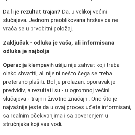
Da li je rezultat trajan?
Da, u velikoj većini
slučajeva. Jednom preoblikovana hrskavica ne
vraća se u prvobitni položaj.
Zaključak - odluka je vaša, ali informisana
odluka je najbolja
Operacija klempavih ušiju
nije zahvat koji treba
olako shvatiti, ali nije ni nešto čega se treba
preterano plašiti. Bol je prolazan, oporavak je
predvidiv, a rezultati su - u ogromnoj većini
slučajeva - trajni i životno značajni. Ono što je
najvažnije jeste da u ovaj proces uđete informisani,
sa realnim očekivanjima i sa poverenjem u
stručnjaka koji vas vodi.