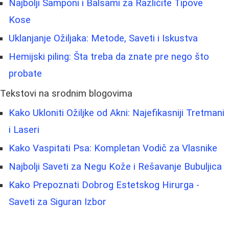
Najbolji Šamponi i Balsami za Različite Tipove
Kose
Uklanjanje Ožiljaka: Metode, Saveti i Iskustva
Hemijski piling: Šta treba da znate pre nego što
probate
Tekstovi na srodnim blogovima
Kako Ukloniti Ožiljke od Akni: Najefikasniji Tretmani
i Laseri
Kako Vaspitati Psa: Kompletan Vodič za Vlasnike
Najbolji Saveti za Negu Kože i Rešavanje Bubuljica
Kako Prepoznati Dobrog Estetskog Hirurga -
Saveti za Siguran Izbor