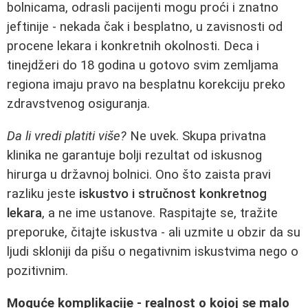
bolnicama, odrasli pacijenti mogu proći i znatno
jeftinije - nekada čak i besplatno, u zavisnosti od
procene lekara i konkretnih okolnosti. Deca i
tinejdžeri do 18 godina u gotovo svim zemljama
regiona imaju pravo na besplatnu korekciju preko
zdravstvenog osiguranja.
Da li vredi platiti više?
Ne uvek. Skupa privatna
klinika ne garantuje bolji rezultat od iskusnog
hirurga u državnoj bolnici. Ono što zaista pravi
razliku jeste
iskustvo i stručnost konkretnog
lekara
, a ne ime ustanove. Raspitajte se, tražite
preporuke, čitajte iskustva - ali uzmite u obzir da su
ljudi skloniji da pišu o negativnim iskustvima nego o
pozitivnim.
Moguće komplikacije - realnost o kojoj se malo