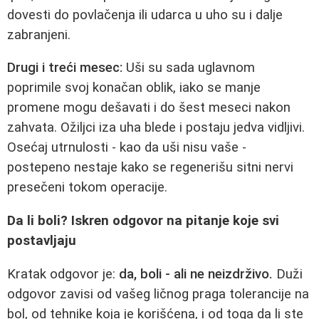
dovesti do povlačenja ili udarca u uho su i dalje
zabranjeni.
Drugi i treći mesec:
Uši su sada uglavnom
poprimile svoj konačan oblik, iako se manje
promene mogu dešavati i do šest meseci nakon
zahvata. Ožiljci iza uha blede i postaju jedva vidljivi.
Osećaj utrnulosti - kao da uši nisu vaše -
postepeno nestaje kako se regenerišu sitni nervi
presečeni tokom operacije.
Da li boli? Iskren odgovor na pitanje koje svi
postavljaju
Kratak odgovor je:
da, boli - ali ne neizdrživo.
Duži
odgovor zavisi od vašeg ličnog praga tolerancije na
bol, od tehnike koja je korišćena, i od toga da li ste