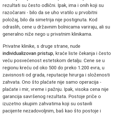
rezultati su često odlični. Ipak, ima i onih koji su
razočarani - bilo da se uho vratilo u prvobitni
položaj, bilo da simetrija nije postignuta. Kod
odraslih, cene u državnim bolnicama variraju, ali su
generalno niže nego u privatnim klinikama.
Privatne klinike, s druge strane, nude
individualizovan pristup
, kraće liste čekanja i često
veću posvećenost estetskom detalju. Cene se u
regionu kreću od oko 500 do preko 1.200 evra, u
zavisnosti od grada, reputacije hirurga i složenosti
zahvata. Ono što plaćate nije samo operacija -
plaćate i mir, vreme i pažnju. Ipak, visoka cena nije
garancija savršenog rezultata. Postoje priče o
izuzetno skupim zahvatima koji su ostavili
pacijente nezadovoljnim, baš kao što postoje i