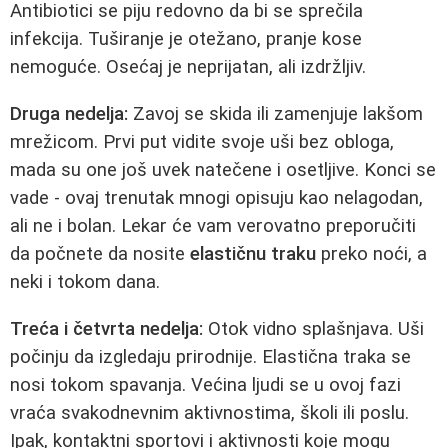
Antibiotici se piju redovno da bi se sprečila
infekcija. Tuširanje je otežano, pranje kose
nemoguće. Osećaj je neprijatan, ali izdržljiv.
Druga nedelja:
Zavoj se skida ili zamenjuje lakšom
mrežicom. Prvi put vidite svoje uši bez obloga,
mada su one još uvek natečene i osetljive. Konci se
vade - ovaj trenutak mnogi opisuju kao nelagodan,
ali ne i bolan. Lekar će vam verovatno preporučiti
da počnete da nosite
elastičnu traku
preko noći, a
neki i tokom dana.
Treća i četvrta nedelja:
Otok vidno splašnjava. Uši
počinju da izgledaju prirodnije. Elastična traka se
nosi tokom spavanja. Većina ljudi se u ovoj fazi
vraća svakodnevnim aktivnostima, školi ili poslu.
Ipak, kontaktni sportovi i aktivnosti koje mogu