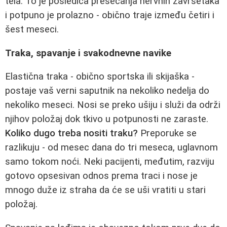
tela. To je posledica presecanja nervnih završetaka
i potpuno je prolazno - obično traje između četiri i
šest meseci.
Traka, spavanje i svakodnevne navike
Elastična traka - obično sportska ili skijaška -
postaje vaš verni saputnik na nekoliko nedelja do
nekoliko meseci. Nosi se preko ušiju i služi da održi
njihov položaj dok tkivo u potpunosti ne zaraste.
Koliko dugo treba nositi traku?
Preporuke se
razlikuju - od mesec dana do tri meseca, uglavnom
samo tokom noći. Neki pacijenti, međutim, razviju
gotovo opsesivan odnos prema traci i nose je
mnogo duže iz straha da će se uši vratiti u stari
položaj.