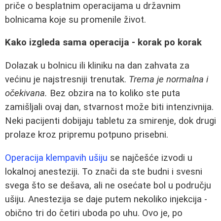
priče o besplatnim operacijama u državnim
bolnicama koje su promenile život.
Kako izgleda sama operacija - korak po korak
Dolazak u bolnicu ili kliniku na dan zahvata za
većinu je najstresniji trenutak.
Trema je normalna i
očekivana.
Bez obzira na to koliko ste puta
zamišljali ovaj dan, stvarnost može biti intenzivnija.
Neki pacijenti dobijaju tabletu za smirenje, dok drugi
prolaze kroz pripremu potpuno prisebni.
Operacija klempavih ušiju
se najčešće izvodi u
lokalnoj anesteziji. To znači da ste budni i svesni
svega što se dešava, ali ne osećate bol u području
ušiju. Anestezija se daje putem nekoliko injekcija -
obično tri do četiri uboda po uhu. Ovo je, po