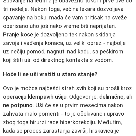
Spavanje na leđima je obavezno tokom prve dve do
tri nedelje. Nakon toga, većina lekara dozvoljava
spavanje na boku, mada će vam pritisak na sveže
operisano uho još neko vreme biti neprijatan.
Pranje kose
je dozvoljeno tek nakon skidanja
zavoja i vađenja konaca, uz veliki oprez - najbolje
uz nečiju pomoć, nagnuti nad kadu, sa peškirom
koji štiti uši od direktnog kontakta s vodom.
Hoće li se uši vratiti u staro stanje?
Ovo je možda najčešći strah svih koji su prošli kroz
operaciju klempavih ušiju
. Odgovor je:
delimično, ali
ne potpuno.
Uši će se u prvim mesecima nakon
zahvata malo pomeriti - to je očekivano i upravo
zbog toga hirurzi rade hiperkorekciju. Međutim,
kada se proces zarastanja završi, hrskavica je