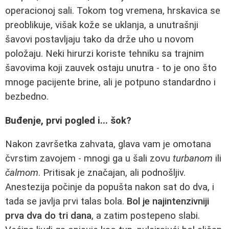
operacionoj sali. Tokom tog vremena, hrskavica se
preoblikuje, višak kože se uklanja, a unutrašnji
šavovi postavljaju tako da drže uho u novom
položaju. Neki hirurzi koriste tehniku sa trajnim
šavovima koji zauvek ostaju unutra - to je ono što
mnoge pacijente brine, ali je potpuno standardno i
bezbedno.
Buđenje, prvi pogled i... šok?
Nakon završetka zahvata, glava vam je omotana
čvrstim zavojem - mnogi ga u šali zovu
turbanom
ili
čalmom
. Pritisak je značajan, ali podnošljiv.
Anestezija počinje da popušta nakon sat do dva, i
tada se javlja prvi talas bola.
Bol je najintenzivniji
prva dva do tri dana
, a zatim postepeno slabi.