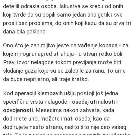
dete ili odrasla osoba. Iskustva se kreću od onih
koji tvrde da su popili samo jedan analgetik i sve
prošli bez problema, do onih koji kažu da su prva tri
dana bila paklena.
Ono što je zanimljivo jeste da
vađenje konaca
- za
koje mnogi unapred strahuju - u stvari retko boli.
Pravi izvor nelagode tokom previjanja može biti
skidanje gaza koje su se zalepile za ranu. To ume
da bude neprijatno, ali traje kratko.
Kod
operaciji klempavih ušiju
postoji još jedna
specifična vrsta nelagode -
osećaj utrnulosti i
odvojenosti
. Mesecima nakon zahvata, kada
dodirnete uho, možete imati osećaj kao da
dodirujete nešto strano, nešto što nije deo vašeg