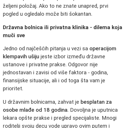
željeni položaj. Ako to ne znate unapred, prvi
pogled u ogledalo može biti šokantan.
Državna bolnica ili privatna klinika - dilema koja
muči sve
Jedno od najčešćih pitanja u vezi sa
operacijom
klempavih ušiju
jeste izbor između državne
ustanove i privatne prakse. Odgovor nije
jednostavan i zavisi od više faktora - godina,
finansijske situacije, ali i od toga šta vam je
prioritet.
U državnim bolnicama, zahvat je
besplatan za
osobe mlađe od 18 godina
. Dovoljna je uputnica
lekara opšte prakse i pregled specijaliste. Mnogi
roditelji svoju decu vode upravo ovim putem i