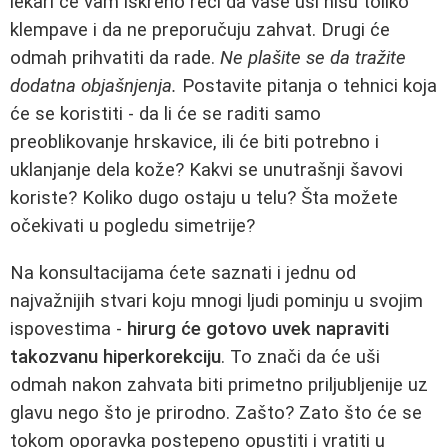
lekari će vam iskreno reći da vaše uši nisu toliko
klempave i da ne preporučuju zahvat. Drugi će
odmah prihvatiti da rade.
Ne plašite se da tražite
dodatna objašnjenja.
Postavite pitanja o tehnici koja
će se koristiti - da li će se raditi samo
preoblikovanje hrskavice, ili će biti potrebno i
uklanjanje dela kože? Kakvi se unutrašnji šavovi
koriste? Koliko dugo ostaju u telu? Šta možete
očekivati u pogledu simetrije?
Na konsultacijama ćete saznati i jednu od
najvažnijih stvari koju mnogi ljudi pominju u svojim
ispovestima -
hirurg će gotovo uvek napraviti
takozvanu hiperkorekciju
. To znači da će uši
odmah nakon zahvata biti primetno priljubljenije uz
glavu nego što je prirodno. Zašto? Zato što će se
tokom oporavka postepeno opustiti i vratiti u