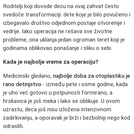
Roditelji koji dovode decu na ovaj zahvat često
svedoče transformaciji: dete koje je bilo povučeno i
izbegavalo društvo odjednom postaje otvorenije i
vedrije. Iako operacija ne rešava sve životne
probleme, ona uklanja jedan ogroman teret koji je
godinama oblikovao ponašanje i sliku o sebi.
Kada je najbolje vreme za operaciju?
Medicinski gledano,
najbolje doba za otoplastiku je
rano detinjstvo
- između pete i osme godine, kada
je uho već gotovo u potpunosti formirano, a
hrskavica je još meka i lako se oblikuje. U ovom
uzrastu, deca još nisu izložena intenzivnom
zadirkivanju, a oporavak je brži i bezbolniji nego kod
odraslih.