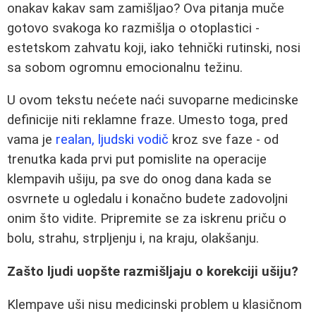
onakav kakav sam zamišljao? Ova pitanja muče
gotovo svakoga ko razmišlja o otoplastici -
estetskom zahvatu koji, iako tehnički rutinski, nosi
sa sobom ogromnu emocionalnu težinu.
U ovom tekstu nećete naći suvoparne medicinske
definicije niti reklamne fraze. Umesto toga, pred
vama je
realan, ljudski vodič
kroz sve faze - od
trenutka kada prvi put pomislite na operacije
klempavih ušiju, pa sve do onog dana kada se
osvrnete u ogledalu i konačno budete zadovoljni
onim što vidite. Pripremite se za iskrenu priču o
bolu, strahu, strpljenju i, na kraju, olakšanju.
Zašto ljudi uopšte razmišljaju o korekciji ušiju?
Klempave uši nisu medicinski problem u klasičnom