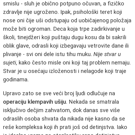
smislu - sluh je obično potpuno očuvan, a fizičko
zdravlje nije ugroženo. Ipak, psihološki teret koji
nose oni čije uši odstupaju od uobičajenog položaja
može biti ogroman. Deca koja trpe zadirkivanje u
školi, tinejdžeri koji puštaju dugu kosu da bi sakrili
oblik glave, odrasli koji izbegavaju vetrovite dane ili
plivanje - svi oni dele istu tihu muku.
Nije stvar u
sujeti
, kako često misle oni koji taj problem nemaju.
Stvar je u osećaju izloženosti i nelagode koji traje
godinama.
Upravo zato se sve veći broj ljudi odlučuje na
operaciju klempavih ušiju
. Nekada se smatrala
isključivo dečjim zahvatom, dok danas sve više
odraslih osoba shvata da nikada nije kasno da se
reše kompleksa koji ih prati još od detinjstva. Iako