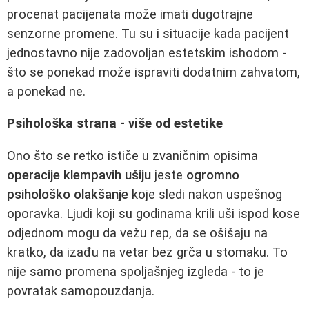
procenat pacijenata može imati dugotrajne
senzorne promene. Tu su i situacije kada pacijent
jednostavno nije zadovoljan estetskim ishodom -
što se ponekad može ispraviti dodatnim zahvatom,
a ponekad ne.
Psihološka strana - više od estetike
Ono što se retko ističe u zvaničnim opisima
operacije klempavih ušiju
jeste
ogromno
psihološko olakšanje
koje sledi nakon uspešnog
oporavka. Ljudi koji su godinama krili uši ispod kose
odjednom mogu da vežu rep, da se ošišaju na
kratko, da izađu na vetar bez grča u stomaku. To
nije samo promena spoljašnjeg izgleda - to je
povratak samopouzdanja.