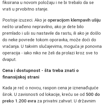
fiksirana u novom položaju i ne bi trebalo da se
vrati u prvobitno stanje.
Postoje izuzeci. Ako je
operacijom klempavih ušiju
nešto urađeno nepravilno, ako je dete bilo
premlado i uši su nastavile da rastu, ili ako je došlo
do neke povrede tokom oporavka, može doći do
vraćanja. U takvim slučajevima, moguća je ponovna
operacija - iako niko ne želi da prolazi kroz sve to
dvaput.
Cena i dostupnost - šta treba znati o
finansijskoj strani
Kada je reč o novcu, raspon cena je iznenađujuće
širok. U zavisnosti od lokacije, kreću se od
500 do
preko 1.200 evra
za privatni zahvat. U državnim