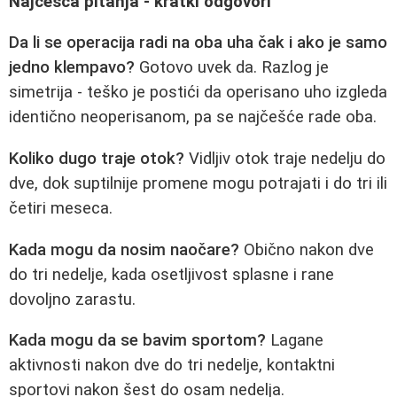
Najčešća pitanja - kratki odgovori
Da li se operacija radi na oba uha čak i ako je samo
jedno klempavo?
Gotovo uvek da. Razlog je
simetrija - teško je postići da operisano uho izgleda
identično neoperisanom, pa se najčešće rade oba.
Koliko dugo traje otok?
Vidljiv otok traje nedelju do
dve, dok suptilnije promene mogu potrajati i do tri ili
četiri meseca.
Kada mogu da nosim naočare?
Obično nakon dve
do tri nedelje, kada osetljivost splasne i rane
dovoljno zarastu.
Kada mogu da se bavim sportom?
Lagane
aktivnosti nakon dve do tri nedelje, kontaktni
sportovi nakon šest do osam nedelja.