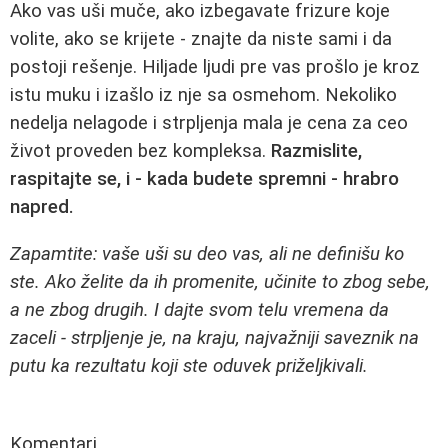
Ako vas uši muče, ako izbegavate frizure koje
volite, ako se krijete - znajte da niste sami i da
postoji rešenje. Hiljade ljudi pre vas prošlo je kroz
istu muku i izašlo iz nje sa osmehom. Nekoliko
nedelja nelagode i strpljenja mala je cena za ceo
život proveden bez kompleksa.
Razmislite,
raspitajte se, i - kada budete spremni - hrabro
napred.
Zapamtite: vaše uši su deo vas, ali ne definišu ko
ste. Ako želite da ih promenite, učinite to zbog sebe,
a ne zbog drugih. I dajte svom telu vremena da
zaceli - strpljenje je, na kraju, najvažniji saveznik na
putu ka rezultatu koji ste oduvek priželjkivali.
Komentari