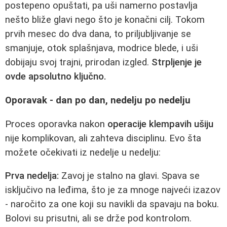
postepeno opuštati, pa uši namerno postavlja
nešto bliže glavi nego što je konačni cilj. Tokom
prvih mesec do dva dana, to priljubljivanje se
smanjuje, otok splašnjava, modrice blede, i uši
dobijaju svoj trajni, prirodan izgled.
Strpljenje je
ovde apsolutno ključno.
Oporavak - dan po dan, nedelju po nedelju
Proces oporavka nakon
operacije klempavih ušiju
nije komplikovan, ali zahteva disciplinu. Evo šta
možete očekivati iz nedelje u nedelju:
Prva nedelja:
Zavoj je stalno na glavi. Spava se
isključivo na leđima, što je za mnoge najveći izazov
- naročito za one koji su navikli da spavaju na boku.
Bolovi su prisutni, ali se drže pod kontrolom.