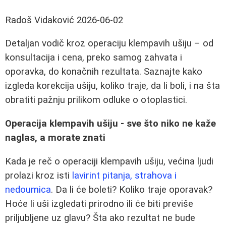
Radoš Vidaković
2026-06-02
Detaljan vodič kroz operaciju klempavih ušiju – od
konsultacija i cena, preko samog zahvata i
oporavka, do konačnih rezultata. Saznajte kako
izgleda korekcija ušiju, koliko traje, da li boli, i na šta
obratiti pažnju prilikom odluke o otoplastici.
Operacija klempavih ušiju - sve što niko ne kaže
naglas, a morate znati
Kada je reč o operaciji klempavih ušiju, većina ljudi
prolazi kroz isti
lavirint pitanja, strahova i
nedoumica
. Da li će boleti? Koliko traje oporavak?
Hoće li uši izgledati prirodno ili će biti previše
priljubljene uz glavu? Šta ako rezultat ne bude