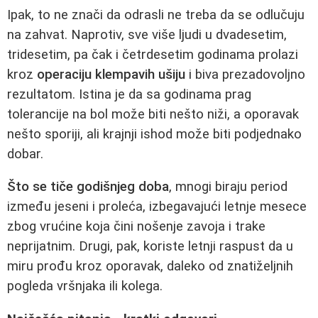
Ipak, to ne znači da odrasli ne treba da se odlučuju
na zahvat. Naprotiv, sve više ljudi u dvadesetim,
tridesetim, pa čak i četrdesetim godinama prolazi
kroz
operaciju klempavih ušiju
i biva prezadovoljno
rezultatom. Istina je da sa godinama prag
tolerancije na bol može biti nešto niži, a oporavak
nešto sporiji, ali krajnji ishod može biti podjednako
dobar.
Što se tiče godišnjeg doba
, mnogi biraju period
između jeseni i proleća, izbegavajući letnje mesece
zbog vrućine koja čini nošenje zavoja i trake
neprijatnim. Drugi, pak, koriste letnji raspust da u
miru prođu kroz oporavak, daleko od znatiželjnih
pogleda vršnjaka ili kolega.