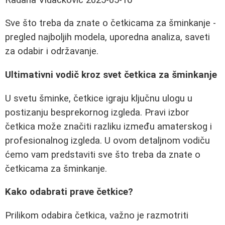
Sve što treba da znate o četkicama za šminkanje -
pregled najboljih modela, uporedna analiza, saveti
za odabir i održavanje.
Ultimativni vodič kroz svet četkica za šminkanje
U svetu šminke, četkice igraju ključnu ulogu u
postizanju besprekornog izgleda. Pravi izbor
četkica može značiti razliku između amaterskog i
profesionalnog izgleda. U ovom detaljnom vodiču
ćemo vam predstaviti sve što treba da znate o
četkicama za šminkanje.
Kako odabrati prave četkice?
Prilikom odabira četkica, važno je razmotriti