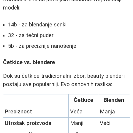
modeli:
14b - za blendanje senki
32 - za tečni puder
5b - za preciznije nanošenje
Četkice vs. blendere
Dok su četkice tradicionalni izbor, beauty blenderi
postaju sve popularniji. Evo osnovnih razlika:
Četkice
Blenderi
Preciznost
Veća
Manja
Utrošak proizvoda
Manji
Veći