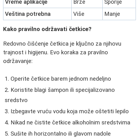
Vreme aplikacije
Brže
Sporije
Veština potrebna
Više
Manje
Kako pravilno održavati četkice?
Redovno čišćenje četkica je ključno za njihovu
trajnost i higijenu. Evo koraka za pravilno
održavanje:
Operite četkice barem jednom nedeljno
Koristite blagi šampon ili specijalizovano
sredstvo
Izbegavte vruću vodu koja može oštetiti lepilo
Nikad ne čistite četkice alkoholnim sredstvima
Sušite ih horizontalno ili glavom nadole