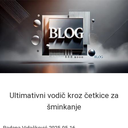
Ultimativni vodič kroz četkice za
šminkanje
Radana Vidačković
2025-05-16