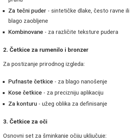
Za tečni puder
- sintetičke dlake, često ravne ili
blago zaobljene
Kombinovane
- za različite teksture pudera
2. Četkice za rumenilo i bronzer
Za postizanje prirodnog izgleda:
Pufnaste četkice
- za blago nanošenje
Kose četkice
- za precizniju aplikaciju
Za konturu
- užeg oblika za definisanje
3. Četkice za oči
Osnovni set za šminkanje očiju uključuje: