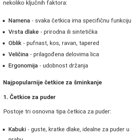
nekoliko ključnih faktora:
Namena
- svaka četkica ima specifičnu funkciju
Vrsta dlake
- prirodna ili sintetička
Oblik
- pufnast, kos, ravan, tapered
Veličina
- prilagođena delovima lica
Ergonomija
- udobnost držanja
Najpopularnije četkice za šminkanje
1. Četkice za puder
Postoje tri osnovna tipa četkica za puder:
Kabuki
- guste, kratke dlake, idealne za puder u
prahu