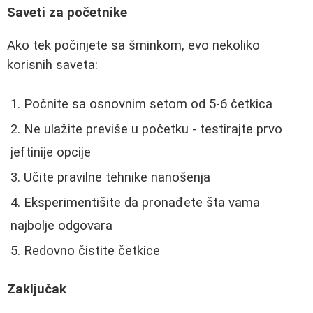
Saveti za početnike
Ako tek počinjete sa šminkom, evo nekoliko
korisnih saveta:
Počnite sa osnovnim setom od 5-6 četkica
Ne ulažite previše u početku - testirajte prvo
jeftinije opcije
Učite pravilne tehnike nanošenja
Eksperimentišite da pronađete šta vama
najbolje odgovara
Redovno čistite četkice
Zaključak