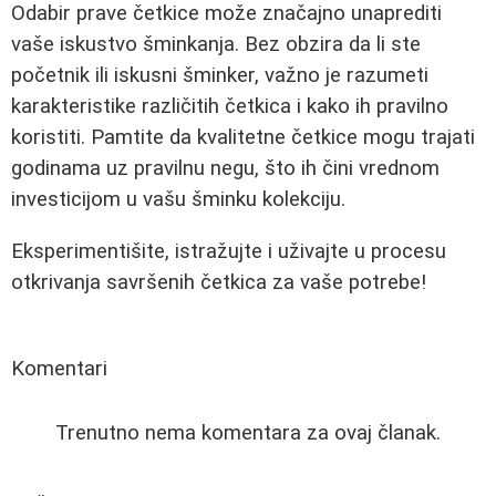
Odabir prave četkice može značajno unaprediti
vaše iskustvo šminkanja. Bez obzira da li ste
početnik ili iskusni šminker, važno je razumeti
karakteristike različitih četkica i kako ih pravilno
koristiti. Pamtite da kvalitetne četkice mogu trajati
godinama uz pravilnu negu, što ih čini vrednom
investicijom u vašu šminku kolekciju.
Eksperimentišite, istražujte i uživajte u procesu
otkrivanja savršenih četkica za vaše potrebe!
Komentari
Trenutno nema komentara za ovaj članak.