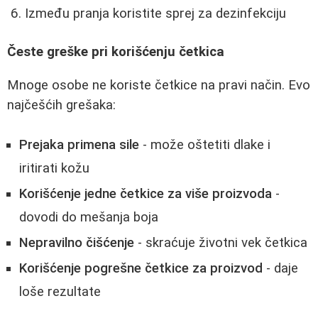
Između pranja koristite sprej za dezinfekciju
Česte greške pri korišćenju četkica
Mnoge osobe ne koriste četkice na pravi način. Evo
najčešćih grešaka:
Prejaka primena sile
- može oštetiti dlake i
iritirati kožu
Korišćenje jedne četkice za više proizvoda
-
dovodi do mešanja boja
Nepravilno čišćenje
- skraćuje životni vek četkica
Korišćenje pogrešne četkice za proizvod
- daje
loše rezultate