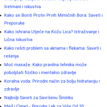
tretmani i iskustva
Kako se Boriti Protiv Prvih Mimičnih Bora: Saveti i
Preporuke
Kako Ishrana Utječe na Kožu Lica? Istraživanje i
Lična Iskustva
Kako rešiti problem sa aknama i flekama: Saveti i
rešenja
Moć masaže: Kako pravilna tehnika može
poboljšati fizičko i mentalno zdravlje
Koralna voda: Prirodni način za bolju hidrataciju i
zdravlje
Najbolji Saveti za Savršenu Šminku
Med i Cimet - Prirodni Lek za Više Od 20