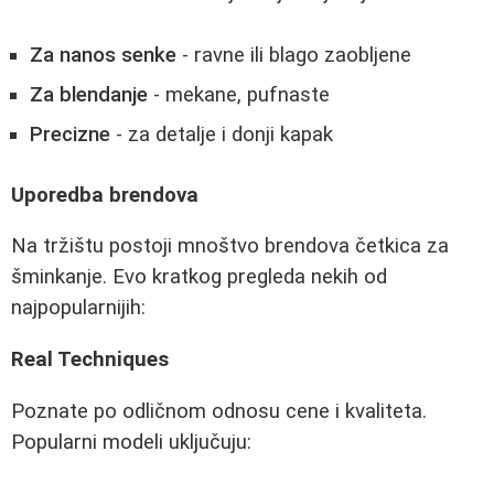
Za nanos senke
- ravne ili blago zaobljene
Za blendanje
- mekane, pufnaste
Precizne
- za detalje i donji kapak
Uporedba brendova
Na tržištu postoji mnoštvo brendova četkica za
šminkanje. Evo kratkog pregleda nekih od
najpopularnijih:
Real Techniques
Poznate po odličnom odnosu cene i kvaliteta.
Popularni modeli uključuju: