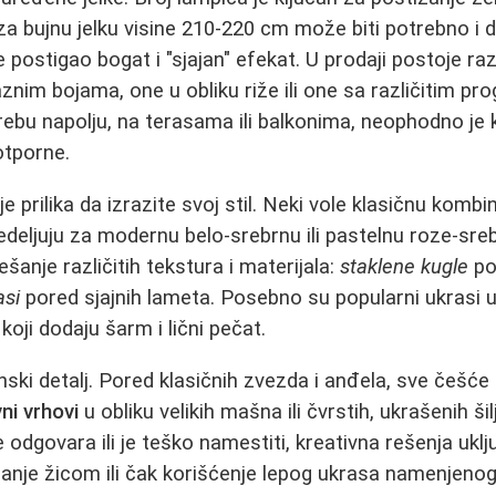
za bujnu jelku visine 210-220 cm može biti potrebno i do
se postigao bogat i "sjajan" efekat. U prodaji postoje ra
aznim bojama, one u obliku riže ili one sa različitim p
rebu napolju, na terasama ili balkonima, neophodno je k
otporne.
je prilika da izrazite svoj stil. Neki vole klasičnu kombi
redeljuju za modernu belo-srebrnu ili pastelnu roze-sre
šanje različitih tekstura i materijala:
staklene kugle
po
asi
pored sjajnih lameta. Posebno su popularni ukrasi u 
 koji dodaju šarm i lični pečat.
unski detalj. Pored klasičnih zvezda i anđela, sve češće
ni vrhovi
u obliku velikih mašna ili čvrstih, ukrašenih šil
ne odgovara ili je teško namestiti, kreativna rešenja uklj
siranje žicom ili čak korišćenje lepog ukrasa namenjeno