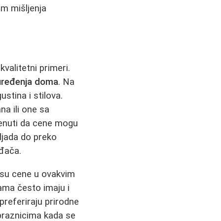
om mišljenja
valitetni primeri.
uređenja doma
. Na
stina i stilova.
a ili one sa
enuti da cene mogu
ljada do preko
ođača.
o su cene u ovakvim
jama često imaju i
 preferiraju prirodne
e praznicima kada se