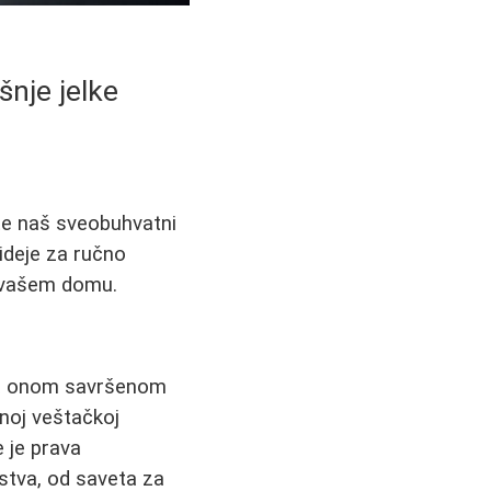
šnje jelke
te naš sveobuhvatni
 ideje za ručno
u vašem domu.
za onom savršenom
čnoj veštačkoj
e je prava
stva, od saveta za