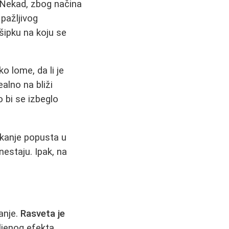
 Nekad, zbog načina
 pažljivog
šipku na koju se
ko lome, da li je
ealno na bliži
 bi se izbeglo
ekanje popusta u
nestaju. Ipak, na
vanje.
Rasveta je
ljenog efekta.