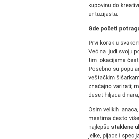
kupovinu do kreativ
entuzijasta.
Gde početi potrag
Prvi korak u svakom 
Većina ljudi svoju 
tim lokacijama često
Posebno su popular
veštačkim šišarkam
značajno varirati; 
deset hiljada dinara
Osim velikih lanaca,
mestima često više, 
najlepše
staklene u
jelke, pijace i spec