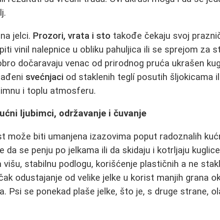
j.
na jelci.
Prozori, vrata i sto
takođe čekaju svoj praznič
ti vinil nalepnice u obliku pahuljica ili se sprejom za s
 dobro dočaravaju venac od prirodnog pruća ukrašen k
zrađeni
svećnjaci
od staklenih teglí posutih šljokicama i
imnu i toplu atmosferu.
Kućni ljubimci, održavanje i čuvanje
t može biti umanjena izazovima poput radoznalih kućn
a se penju po jelkama ili da skidaju i kotrljaju kuglic
a višu, stabilnu podlogu, korišćenje plastičnih a ne sta
 čak odustajanje od velike jelke u korist manjih grana 
. Psi se ponekad plaše jelke, što je, s druge strane, o