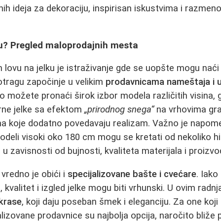
nih ideja za dekoraciju, inspirisan iskustvima i razmen
u? Pregled maloprodajnih mesta
lovu na jelku je istraživanje gde se uopšte mogu naći k
potragu započinje u velikim
prodavnicama nameštaja i 
 možete pronaći širok izbor modela različitih visina, gu
ne jelke sa efektom
„prirodnog snega“
na vrhovima gran
a koje dodatno povedavaju realizam. Važno je napom
modeli visoki oko 180 cm mogu se kretati od nekoliko hi
, u zavisnosti od bujnosti, kvaliteta materijala i proizv
 vredno je obići i
specijalizovane bašte i cvećare
. Iak
kvalitet i izgled jelke mogu biti vrhunski. U ovim radn
krase
, koji daju poseban šmek i eleganciju. Za one koji
ijalizovane prodavnice su najbolja opcija, naročito bliž