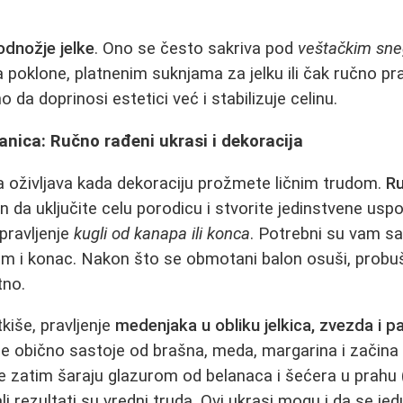
odnožje jelke
. Ono se često sakriva pod
veštačkim sn
na poklone, platnenim suknjama za jelku ili čak ručno 
 da doprinosi estetici već i stabilizuje celinu.
anica: Ručno rađeni ukrasi i dekoracija
a oživljava kada dekoraciju prožmete ličnim trudom.
Ru
in da uključite celu porodicu i stvorite jedinstvene us
 pravljenje
kugli od kanapa ili konca
. Potrebni su vam sa
 i konac. Nakon što se obmotani balon osuši, probušit
tno.
tkiše, pravljenje
medenjaka u obliku jelkica, zvezda i pa
se obično sastoje od brašna, meda, margarina i začina 
 zatim šaraju glazurom od belanaca i šećera u prahu 
li rezultati su vredni truda. Ovi ukrasi mogu i da se jed