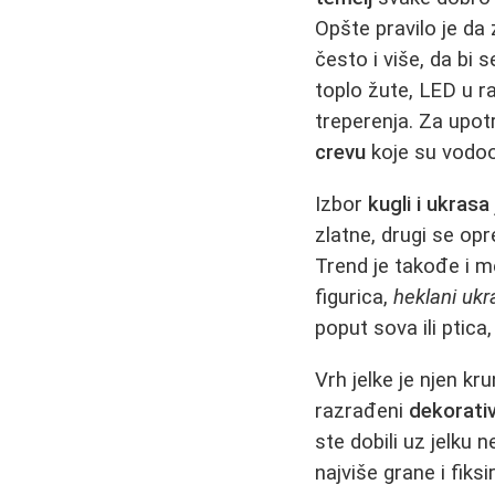
Opšte pravilo je da 
često i više, da bi 
toplo žute, LED u r
treperenja. Za upot
crevu
koje su vodo
Izbor
kugli i ukrasa
zlatne, drugi se op
Trend je takođe i me
figurica,
heklani ukr
poput sova ili ptica,
Vrh jelke je njen kr
razrađeni
dekorativ
ste dobili uz jelku 
najviše grane i fik