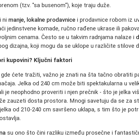
korenom (tzv. "sa busenom"), koje traju duže.
i ni
manje, lokalne prodavnice
i prodavnice robom iz u
i jedinstvene komade, ručno rađene ukrase ili pakova
ovoljnim cenama. Često se u takvim radnjama nalaze i
d
pog dizajna, koji mogu da se uklope u različite stilove d
ri kupovini? Ključni faktori
 gde ćete tražiti, važno je znati na šta tačno obratiti 
ačaja. Jelka od 240 cm može biti spektakularna u veli
i je neophodno proveriti i njen prečnik - što je jelka viš
ože zauzeti dosta prostora. Mnogi savetuju da se za 
 jelka od 210-240 cm savršeno uklapa, s tim što je potr
ostavlja.
ana
su ono što čini razliku između prosečne i fantastične