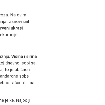
voza. Na ovim
nja raznovrsnih
rveni ukrasi
ekoracije.
pažnju.
Visina i širina
koj dnevnoj sobi sa
a, to je obično i
standardne sobe
ebno računati i na
 jelke. Najbolji