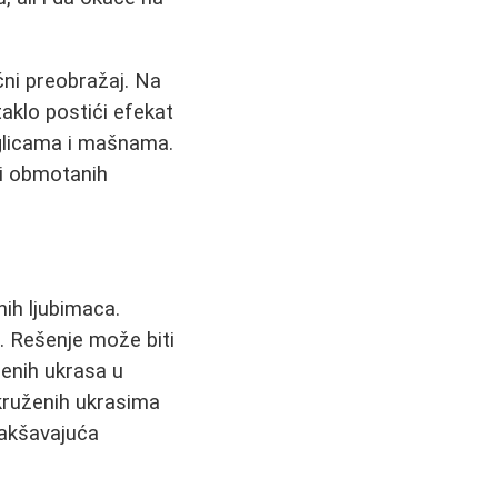
ni preobražaj. Na
taklo postići efekat
uglicama i mašnama.
li obmotanih
ih ljubimaca.
e. Rešenje može biti
klenih ukrasa u
okruženih ukrasima
lakšavajuća