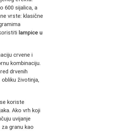
 600 sijalica, a
zne vrste: klasične
rogramima
oristiti
lampice u
naciju crvene i
brnu kombinaciju.
red drvenih
obliku životinja,
 se koriste
jaka. Ako vrh koji
učuju uvijanje
g za granu kao