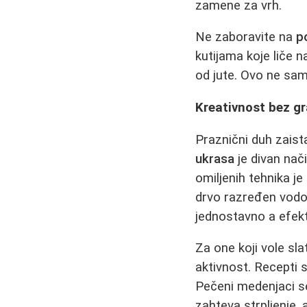
zamene za vrh.
Ne zaboravite na
p
kutijama koje liče 
od jute. Ovo ne samo
Kreativnost bez gr
Praznični duh zaist
ukrasa
je divan nač
omiljenih tehnika je
drvo razređen vodom
jednostavno a efek
Za one koji vole sla
aktivnost. Recepti 
Pečeni medenjaci se
zahteva strpljenje, a