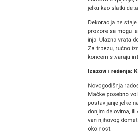
jelku kao slatki detal
Dekoracija ne staje 
prozore se mogu lepi
inja. Ulazna vrata
Za trpezu, ručno i
koncem stvaraju int
Izazovi i rešenja: 
Novogodišnja rados
Mačke posebno vole d
postavljanje jelke n
donjim delovima, ili
van njihovog dometa
okolnost.