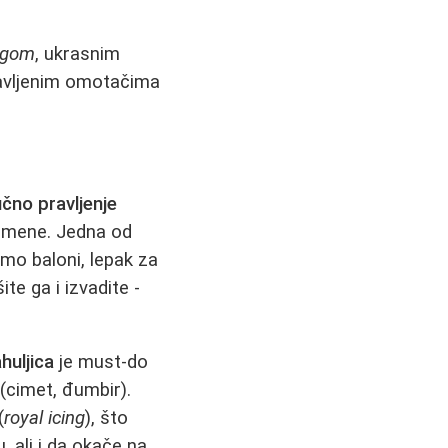
egom
, ukrasnim
pravljenim omotačima
čno pravljenje
pomene. Jedna od
mo baloni, lepak za
e ga i izvadite -
huljica
je must-do
(cimet, đumbir).
(
royal icing
), što
u, ali i da okače na