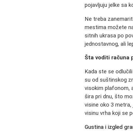
pojavljuju jelke sa 
Ne treba zanemarit
mestima možete nać
sitnih ukrasa po p
jednostavnog, ali le
Šta voditi računa p
Kada ste se odlučili
su od suštinskog zn
visokim plafonom, al
šira pri dnu, što m
visine oko 3 metra,
visinu vrha koji se p
Gustina i izgled gr