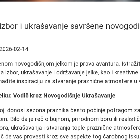
izbor i ukrašavanje savršene novogodi
2026-02-14
enom novogodišnjom jelkom je prava avantura. Istraži
 izbor, ukrašavanje i održavanje jelke, kao i kreativne
nađite inspiraciju za stvaranje praznične atmosfere 
elku: Vodič kroz Novogodišnje Ukrašavanje
oji donosi sezona praznika često počinje potragom 
m. Bilo da je reč o bujnom, prirodnom boru ili realisti
zbora, ukrašavanja i stvaranja tople praznične atmosfer
č će vas provesti kroz sve aspekte tog čarobnog isku