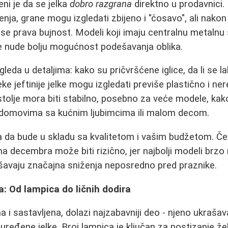
ni je da se jelka
dobro razgrana
direktno u prodavnici.
enja, grane mogu izgledati zbijeno i "ćosavo", ali nakon
se prava bujnost. Modeli koji imaju centralnu metalnu 
 nude bolju mogućnost podešavanja oblika.
leda u detaljima: kako su pričvršćene iglice, da li se la
e jeftinije jelke mogu izgledati previše plastično i ner
tolje mora biti stabilno, posebno za veće modele, kako
u domovima sa kućnim ljubimcima ili malom decom.
 da bude u skladu sa kvalitetom i vašim budžetom. Č
a decembra može biti rizično, jer najbolji modeli brzo 
šavaju značajna sniženja neposredno pred praznike.
: Od lampica do ličnih dodira
na i sastavljena, dolazi najzabavniji deo - njeno ukraša
ređene jelke. Broj lampica je ključan za postizanje že