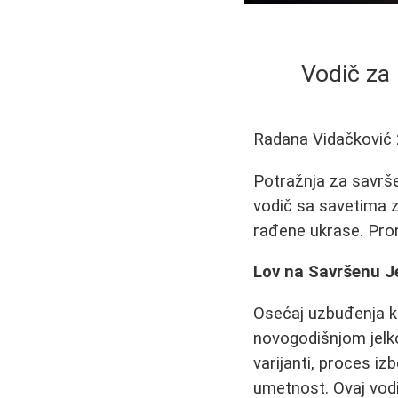
Vodič za 
Radana Vidačković
Potražnja za savrš
vodič sa savetima za
rađene ukrase. Pro
Lov na Savršenu J
Osećaj uzbuđenja k
novogodišnjom jelko
varijanti, proces i
umetnost. Ovaj vodi