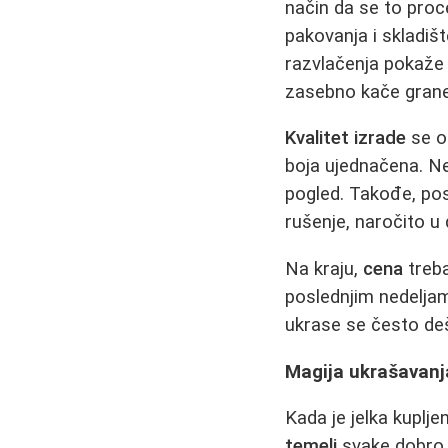
način da se to proce
pakovanja i skladišt
razvlačenja pokaže 
zasebno kače grane
Kvalitet izrade
se og
boja ujednačena. Nek
pogled. Takođe, pos
rušenje, naročito 
Na kraju,
cena
treba
poslednjim nedeljam
ukrase se često de
Magija ukrašavanja
Kada je jelka kuplje
temelj
svake dobro u