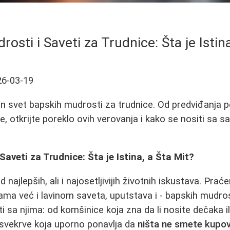
osti i Saveti za Trudnice: Šta je Istina
26-03-19
an svet bapskih mudrosti za trudnice. Od predviđanja p
e, otkrijte poreklo ovih verovanja i kako se nositi sa
Saveti za Trudnice: Šta je Istina, a Šta Mit?
 najlepših, ali i najosetljivijih životnih iskustava. Pra
ma već i lavinom saveta, uputstava i - bapskih mudro
 sa njima: od komšinice koja zna da li nosite dečaka il
 svekrve koja uporno ponavlja da
ništa ne smete kupov