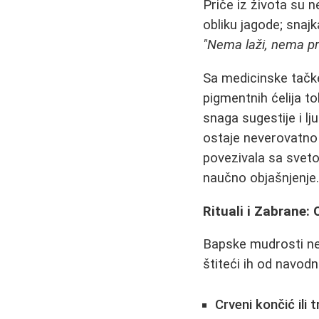
Priče iz života su n
obliku jagode; snajk
"Nema laži, nema pr
Sa medicinske tačke
pigmentnih ćelija t
snaga sugestije i l
ostaje neverovatno 
povezivala sa sveto
naučno objašnjenje
Rituali i Zabrane
Bapske mudrosti ne 
štiteći ih od navodn
Crveni končić ili 