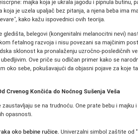
eiscrpne: majka koja je ukrala jagodu i pipnula butinu, 
a koja je uzela upaljač bez pitanja, a njena beba ima ma
evare"
, kako kažu ispovednici ovih teorija.
 gledišta, belegovi (kongenitalni melanocitni nevi) na
okom fetalnog razvoja i nisu povezani sa majčinim po
judska sklonost ka pronalaženju uzročno-posledičnih ve
ubedljivim. Ove priče su odličan primer kako se naro
m oko sebe, pokušavajući da objasni pojave za koje ta
.
: Od Crvenog Končića do Noćnog Sušenja Veša
zaustavljaju se na trudnoću. One prate bebu i majku i
ih opasnosti.
traka oko bebine ručice.
Univerzalni simbol zaštite od "u