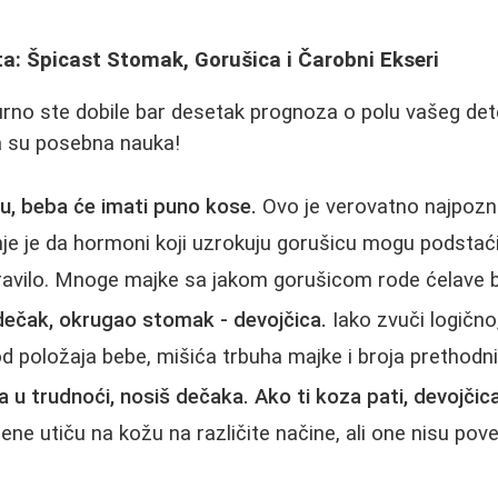
a: Špicast Stomak, Gorušica i Čarobni Ekseri
urno ste dobile bar desetak prognoza o polu vašeg de
 su posebna nauka!
u, beba će imati puno kose.
Ovo je verovatno najpozn
e je da hormoni koji uzrokuju gorušicu mogu podstaći 
e pravilo. Mnoge majke sa jakom gorušicom rode ćelave b
dečak, okrugao stomak - devojčica.
Iako zvuči logično
d položaja bebe, mišića trbuha majke i broja prethodn
na u trudnoći, nosiš dečaka. Ako ti koza pati, devojčica
e utiču na kožu na različite načine, ali one nisu po