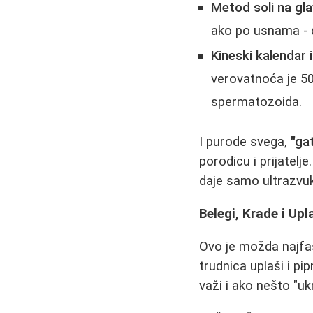
Metod soli na gla
ako po usnama - d
Kineski kalendar 
verovatnoća je 50/
spermatozoida.
I purode svega,
"ga
porodicu i prijatel
daje samo ultrazvuk
Belegi, Krade i Up
Ovo je možda najfas
trudnica uplaši i p
važi i ako nešto "uk