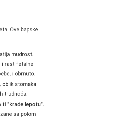
teta. Ove bapske
atija mudrost.
i rast fetalne
ebe, i obrnuto.
, oblik stomaka
ih trudnoća.
 ti "krade lepotu".
vezane sa polom