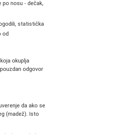
e po nosu - dečak,
odili, statistička
o od
koja okuplja
 a pouzdan odgovor
uverenje da ako se
eg (madež). Isto