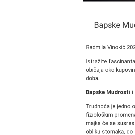
Bapske Mudr
Radmila Vinokić
20
Istražite fascinant
običaja oko kupovin
doba.
Bapske Mudrosti i 
Trudnoća je jedno od
fiziološkim promena
majka će se susresti
obliku stomaka, do