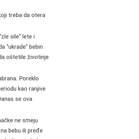
koji treba da otera
le sile" lete i
da "ukrade" bebin
a oštetile životinje
zabrana. Poreklo
eriodu kao ranjive
 Danas se ova
ačke ne smeju
na bebu ili pređe