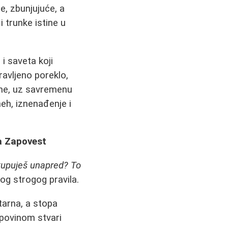
e, zbunjujuće, a
 i trunke istine u
i saveta koji
avljeno poreklo,
eme, uz savremenu
eh, iznenađenje i
a Zapovest
kupuješ unapred? To
vog strogog pravila.
tarna, a stopa
upovinom stvari