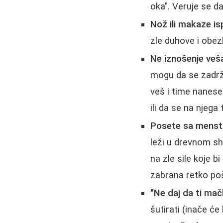
oka". Veruje se da
Nož ili makaze is
zle duhove i obez
Ne iznošenje veša
mogu da se zadrže
veš i time nanese 
ili da se na njega
Posete sa menst
leži u drevnom sh
na zle sile koje b
zabrana retko pošt
"Ne daj da ti ma
šutirati (inače ć