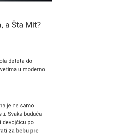
, a Šta Mit?
ola deteta do
 savetima u moderno
ćena je ne samo
sti. Svaka buduća
i devojčicu po
ati za bebu pre