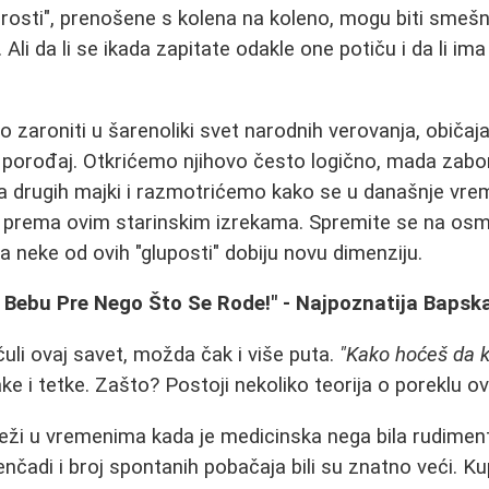
rosti", prenošene s kolena na koleno, mogu biti smešn
. Ali da li se ikada zapitate odakle one potiču i da li ima
zaroniti u šarenoliki svet narodnih verovanja, običaja 
 porođaj. Otkrićemo njihovo često logično, mada zabor
a drugih majki i razmotrićemo kako se u današnje vr
i prema ovim starinskim izrekama. Spremite se na osm
a neke od ovih "gluposti" dobiju novu dimenziju.
a Bebu Pre Nego Što Se Rode!" - Najpoznatija Bapsk
uli ovaj savet, možda čak i više puta.
"Kako hoćeš da 
ke i tetke. Zašto? Postoji nekoliko teorija o poreklu o
a leži u vremenima kada je medicinska nega bila rudimen
čadi i broj spontanih pobačaja bili su znatno veći. K