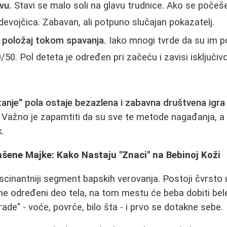
vu.
Stavi se malo soli na glavu trudnice. Ako se počeš
evojčica. Zabavan, ali potpuno slučajan pokazatelj.
i položaj tokom spavanja.
Iako mnogi tvrde da su im pog
50. Pol deteta je određen pri začeću i zavisi isključiv
tanje" pola ostaje bezazlena i zabavna društvena igra
je. Važno je zapamtiti da su sve te metode nagađanja,
.
lašene Majke: Kako Nastaju "Znaci" na Bebinoj Koži
cinantniji segment bapskih verovanja. Postoji čvrsto 
ipne određeni deo tela, na tom mestu će beba dobiti bel
rade" - voće, povrće, bilo šta - i prvo se dotakne sebe.