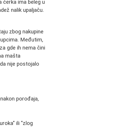
pa ćerka ima beleg u
dež nalik upaljaču.
staju zbog nakupine
stupcima. Međutim,
za gde ih nema čini
dna mašta
da nije postojalo
 nakon porođaja,
roka" ili "zlog