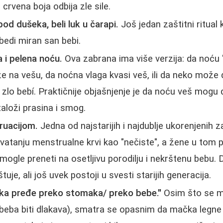
 crvena boja odbija zle sile.
pod dušeka, beli luk u čarapi.
Još jedan zaštitni ritual 
bedi miran san bebi.
 i pelena noću.
Ova zabrana ima više verzija: da noću "z
 na vešu, da noćna vlaga kvasi veš, ili da neko može 
zlo bebí. Praktičnije objašnjenje je da noću veš mogu d
 taloži prasina i smog.
ruacijom.
Jedna od najstarijih i najdublje ukorenjenih 
vatanju menstrualne krvi kao "nečiste", a žene u tom p
i mogle preneti na osetljivu porodilju i nekrštenu bebu.
uje, ali još uvek postoji u svesti starijih generacija.
čka pređe preko stomaka/ preko bebe."
Osim što se m
e beba biti dlakava), smatra se opasnim da mačka legne 