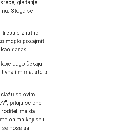
sreće, gledanje
aumu. Stoga se
e trebalo znatno
ako moglo pozajmiti
m kao danas.
i koje dugo čekaju
tivna i mirna, što bi
 slažu sa ovim
e?"
, pitaju se one.
 roditeljima da
ma onima koji se i
ji se nose sa