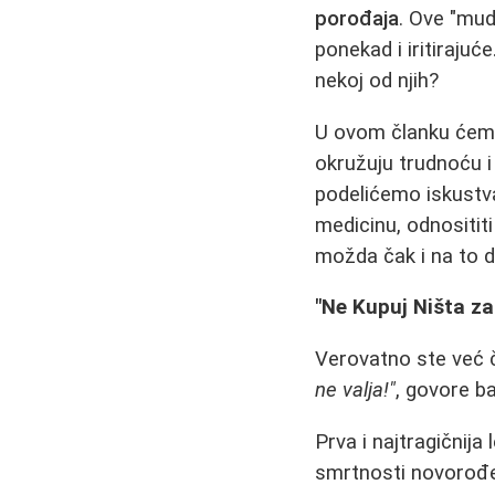
porođaja
. Ove "mud
ponekad i iritirajuće
nekoj od njih?
U ovom članku ćemo 
okružuju trudnoću i
podelićemo iskustv
medicinu, odnositit
možda čak i na to d
"Ne Kupuj Ništa z
Verovatno ste već č
ne valja!"
, govore ba
Prva i najtragičnij
smrtnosti novorođen