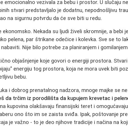
e emocionalno vezivala za bebu i prostor. U slučaju ne
binih stvari predstavljalo je dodatnu, nepodnošljivu tr
ao na sigurnu potvrdu da će sve biti u redu.
e ekonomsko. Nekada su ljudi živeli skromnije, a bebi j
iko pelena, par štrikane odećice i kolevka. Sve se to l
o nabaviti. Nije bilo potrebe za planiranjem i gomilanje
tično objašnjenje koje govori o energiji prostora. Stvar
ijaju" energiju tog prostora, koja ne mora uvek biti pozi
tljivu bebu.
vuka i dobrog prenatalnog nadzora, mnoge majke se ne
š da trčim iz porodilišta da kupujem krevetac i pelen
ena kupovina olakšavaju finansijski teret i omogućavaju
aberu ono što im se zaista sviđa. Ipak, poštovanje pre
aja je važno - to je deo njihove tradicije i načina na ko