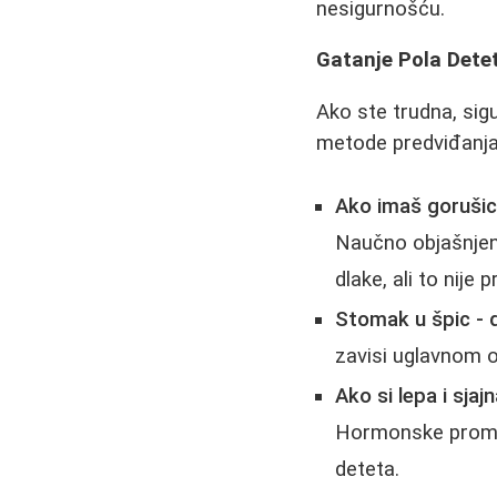
nesigurnošću.
Gatanje Pola Detet
Ako ste trudna, sig
metode predviđanja
Ako imaš gorušic
Naučno objašnjenj
dlake, ali to nij
Stomak u špic - 
zavisi uglavnom o
Ako si lepa i sjaj
Hormonske promen
deteta.