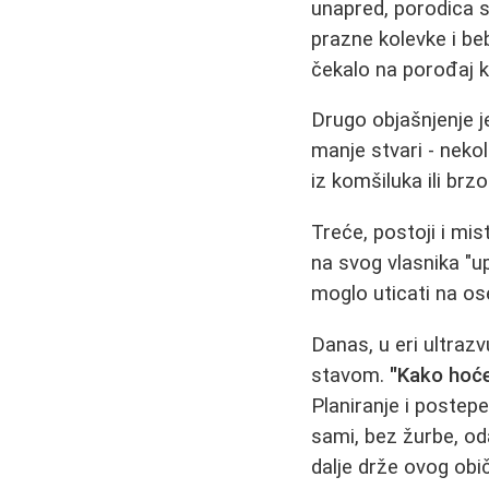
unapred, porodica s
prazne kolevke i be
čekalo na porođaj k
Drugo objašnjenje j
manje stvari - nekol
iz komšiluka ili brz
Treće, postoji i mis
na svog vlasnika "up
moglo uticati na ose
Danas, u eri ultraz
stavom.
"Kako hoće
Planiranje i postep
sami, bez žurbe, od
dalje drže ovog obič