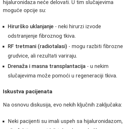
hijaluronidaza neće delovati. U tim slučajevima
moguće opcije su:
Hirurško uklanjanje
- neki hirurzi izvode
odstranjenje fibroznog tkiva.
RF tretmani (radiotalasi)
- mogu razbiti fibrozne
grudvice, ali rezultati variraju.
Drenaža i masna transplantacija
- u nekim
slučajevima može pomoći u regeneraciji tkiva.
Iskustva pacijenata
Na osnovu diskusija, evo nekih ključnih zaključaka:
Neki pacijenti su imali uspeh sa hijaluronidazom,