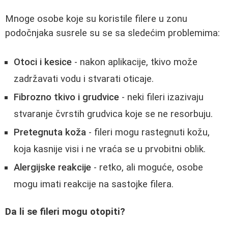
Mnoge osobe koje su koristile filere u zonu
podočnjaka susrele su se sa sledećim problemima:
Otoci i kesice
- nakon aplikacije, tkivo može
zadržavati vodu i stvarati oticaje.
Fibrozno tkivo i grudvice
- neki fileri izazivaju
stvaranje čvrstih grudvica koje se ne resorbuju.
Pretegnuta koža
- fileri mogu rastegnuti kožu,
koja kasnije visi i ne vraća se u prvobitni oblik.
Alergijske reakcije
- retko, ali moguće, osobe
mogu imati reakcije na sastojke filera.
Da li se fileri mogu otopiti?