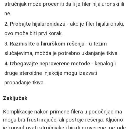
stručnjak može proceniti da li je filer hijaluronski ili
ne.
Probajte hijaluronidazu
- ako je filer hijaluronski,
ovo može biti prvi korak.
Razmislite o hirurškom rešenju
- u težim
slučajevima, možda je potrebno uklanjanje tkiva.
Izbegavajte neproverene metode
- kenalog i
druge steroidne injekcije mogu izazvati
propadanje tkiva.
Zaključak
Komplikacije nakon primene filera u podočnjacima
mogu biti frustrirajuće, ali postoje rešenja. Ključno
je konsultovati stručnjake i birati proverene metode