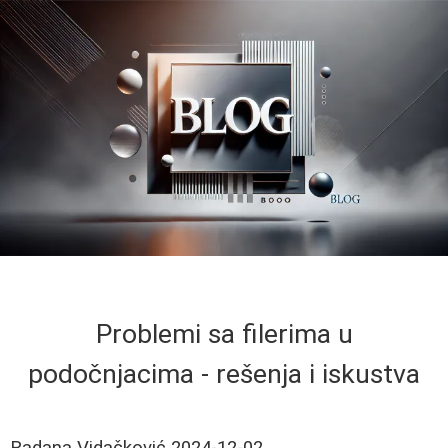
Problemi sa filerima u
podočnjacima - rešenja i iskustva
Radana Vidačković
2024-12-02