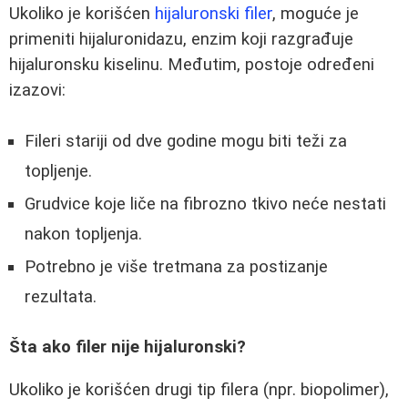
Ukoliko je korišćen
hijaluronski filer
, moguće je
primeniti hijaluronidazu, enzim koji razgrađuje
hijaluronsku kiselinu. Međutim, postoje određeni
izazovi:
Fileri stariji od dve godine mogu biti teži za
topljenje.
Grudvice koje liče na fibrozno tkivo neće nestati
nakon topljenja.
Potrebno je više tretmana za postizanje
rezultata.
Šta ako filer nije hijaluronski?
Ukoliko je korišćen drugi tip filera (npr. biopolimer),