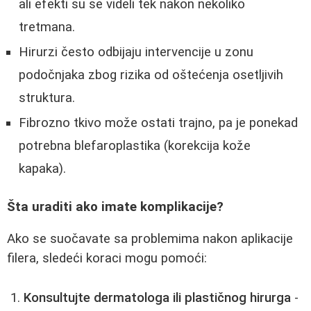
ali efekti su se videli tek nakon nekoliko
tretmana.
Hirurzi često odbijaju intervencije u zonu
podočnjaka zbog rizika od oštećenja osetljivih
struktura.
Fibrozno tkivo može ostati trajno, pa je ponekad
potrebna blefaroplastika (korekcija kože
kapaka).
Šta uraditi ako imate komplikacije?
Ako se suočavate sa problemima nakon aplikacije
filera, sledeći koraci mogu pomoći:
Konsultujte dermatologa ili plastičnog hirurga
-