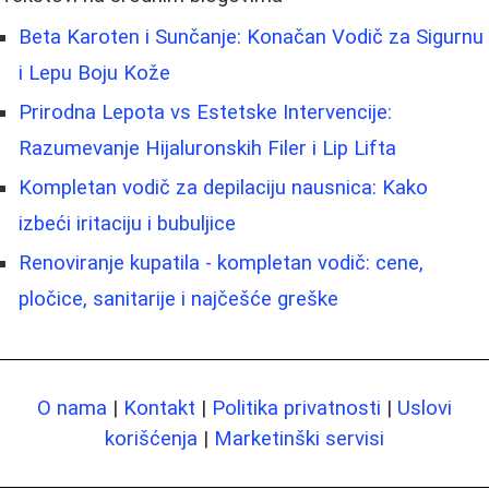
Beta Karoten i Sunčanje: Konačan Vodič za Sigurnu
i Lepu Boju Kože
Prirodna Lepota vs Estetske Intervencije:
Razumevanje Hijaluronskih Filer i Lip Lifta
Kompletan vodič za depilaciju nausnica: Kako
izbeći iritaciju i bubuljice
Renoviranje kupatila - kompletan vodič: cene,
pločice, sanitarije i najčešće greške
O nama
|
Kontakt
|
Politika privatnosti
|
Uslovi
korišćenja
|
Marketinški servisi