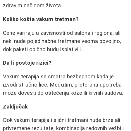
zdravim načinom života.
Koliko košta vakum tretman?
Cene variraju u zavisnosti od salona i regiona, ali
neki nude pojedinačne tretmane veoma povoljno,
dok paketi obično budu isplativiji.
Da li postoje rizici?
Vakum terapija se smatra bezbednom kada je
izvodi stručno lice. Međutim, preterana upotreba
može dovesti do oštećenja kože ili krvnih sudova.
Zaključak
Dok vakum terapija i slični tretmani nude brze ali
privremene rezultate, kombinacija redovnih vežbi i