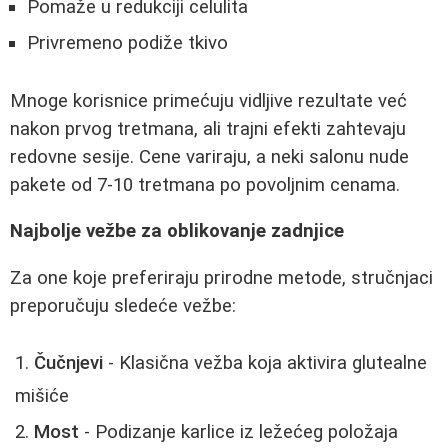
Pomaže u redukciji celulita
Privremeno podiže tkivo
Mnoge korisnice primećuju vidljive rezultate već
nakon prvog tretmana, ali trajni efekti zahtevaju
redovne sesije. Cene variraju, a neki salonu nude
pakete od 7-10 tretmana po povoljnim cenama.
Najbolje vežbe za oblikovanje zadnjice
Za one koje preferiraju prirodne metode, stručnjaci
preporučuju sledeće vežbe:
Čučnjevi
- Klasična vežba koja aktivira glutealne
mišiće
Most
- Podizanje karlice iz ležećeg položaja