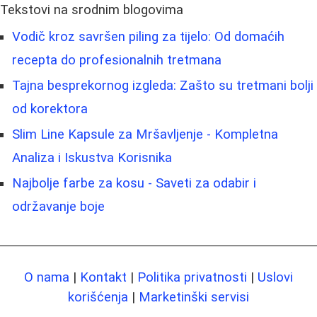
Tekstovi na srodnim blogovima
Vodič kroz savršen piling za tijelo: Od domaćih
recepta do profesionalnih tretmana
Tajna besprekornog izgleda: Zašto su tretmani bolji
od korektora
Slim Line Kapsule za Mršavljenje - Kompletna
Analiza i Iskustva Korisnika
Najbolje farbe za kosu - Saveti za odabir i
održavanje boje
O nama
|
Kontakt
|
Politika privatnosti
|
Uslovi
korišćenja
|
Marketinški servisi