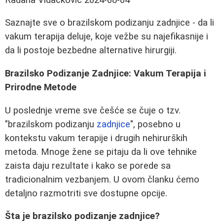
Saznajte sve o brazilskom podizanju zadnjice - da li
vakum terapija deluje, koje vežbe su najefikasnije i
da li postoje bezbedne alternative hirurgiji.
Brazilsko Podizanje Zadnjice: Vakum Terapija i
Prirodne Metode
U poslednje vreme sve češće se čuje o tzv.
"brazilskom podizanju
zadnjice
", posebno u
kontekstu vakum terapije i drugih nehirurških
metoda. Mnoge žene se pitaju da li ove tehnike
zaista daju rezultate i kako se porede sa
tradicionalnim vezbanjem. U ovom članku ćemo
detaljno razmotriti sve dostupne opcije.
Šta je brazilsko podizanje zadnjice?