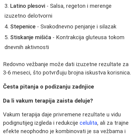
Latino plesovi
- Salsa, regeton i merenge
izuzetno delotvorni
Stepenice
- Svakodnevno penjanje i silazak
Stiskanje mišića
- Kontrakcija gluteusa tokom
dnevnih aktivnosti
Redovno vežbanje može dati izuzetne rezultate za
3-6 meseci, što potvrđuju brojna iskustva korisnica.
Česta pitanja o podizanju zadnjice
Da li vakum terapija zaista deluje?
Vakum terapija daje privremene rezultate u vidu
podignutijeg izgleda i redukcije
celulita
, ali za trajne
efekte neophodno je kombinovati je sa vežbama i