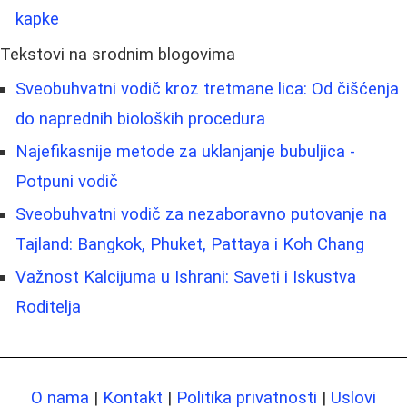
kapke
Tekstovi na srodnim blogovima
Sveobuhvatni vodič kroz tretmane lica: Od čišćenja
do naprednih bioloških procedura
Najefikasnije metode za uklanjanje bubuljica -
Potpuni vodič
Sveobuhvatni vodič za nezaboravno putovanje na
Tajland: Bangkok, Phuket, Pattaya i Koh Chang
Važnost Kalcijuma u Ishrani: Saveti i Iskustva
Roditelja
O nama
|
Kontakt
|
Politika privatnosti
|
Uslovi