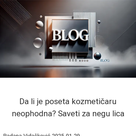
Da li je poseta kozmetičaru
neophodna? Saveti za negu lica
Radana Vidačković
2025-01-29