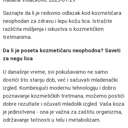
Saznajte da li je redovno odlazak kod kozmetičara
neophodan za zdravu i lepu kožu lica. Istražite
različita mišljenja i iskustva o kozmetičkim
tretmanima.
Da li je poseta kozmetičaru neophodna? Saveti
za negu lica
U današnje vreme, svi pokušavamo ne samo
dostići što stariju dob, već i sačuvati mladenački
izgled. Kombinujući modernu tehnologiju i dobro
poznavanje kozmetičkih tretmana, možemo postići
dobre rezultate i očuvati mladolik izgled. Vaša koza
je jedinstvena - ona je važna za zaštitu organizma,
održavanje tečnosti u telu i metabolizam.