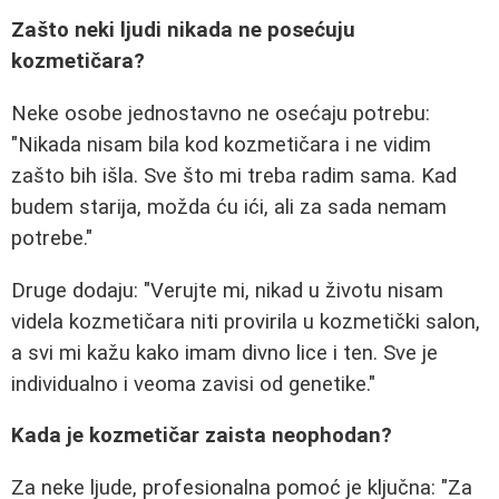
Zašto neki ljudi nikada ne posećuju
kozmetičara?
Neke osobe jednostavno ne osećaju potrebu:
"Nikada nisam bila kod kozmetičara i ne vidim
zašto bih išla. Sve što mi treba radim sama. Kad
budem starija, možda ću ići, ali za sada nemam
potrebe."
Druge dodaju: "Verujte mi, nikad u životu nisam
videla kozmetičara niti provirila u kozmetički salon,
a svi mi kažu kako imam divno lice i ten. Sve je
individualno i veoma zavisi od genetike."
Kada je kozmetičar zaista neophodan?
Za neke ljude, profesionalna pomoć je ključna: "Za