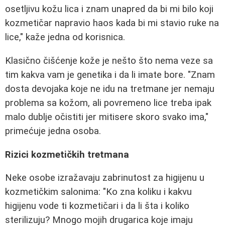
osetljivu kožu lica i znam unapred da bi mi bilo koji
kozmetičar napravio haos kada bi mi stavio ruke na
lice," kaže jedna od korisnica.
Klasično čišćenje kože je nešto što nema veze sa
tim kakva vam je genetika i da li imate bore. "Znam
dosta devojaka koje ne idu na tretmane jer nemaju
problema sa kožom, ali povremeno lice treba ipak
malo dublje očistiti jer mitisere skoro svako ima,"
primećuje jedna osoba.
Rizici kozmetičkih tretmana
Neke osobe izražavaju zabrinutost za higijenu u
kozmetičkim salonima: "Ko zna koliku i kakvu
higijenu vode ti kozmetičari i da li šta i koliko
sterilizuju? Mnogo mojih drugarica koje imaju