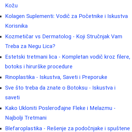
Kožu
Kolagen Suplementi: Vodič za Početnike i Iskustva
Korisnika
Kozmetičar vs Dermatolog - Koji Stručnjak Vam
Treba za Negu Lica?
Estetski tretmani lica - Kompletan vodič kroz filere,
botoks i hirurške procedure
Rinoplastika - Iskustva, Saveti i Preporuke
Sve što treba da znate o Botoksu - Iskustva i
saveti
Kako Ukloniti Poslerođajne Fleke i Melazmu -
Najbolji Tretmani
Blefaroplastika - Rešenje za podočnjake i spuštene