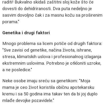
raditi! Bukvalno skidaš zaštitni sloj kože što će
dovesti do dehidriranosti. Dva puta nedeljno je
sasvim dovoljno čak i za masnu kožu sa proširenim
porama."
Genetika i drugi faktori
Mnogo problema sa licem potiče od drugih faktora:
"Sve zavisi od genetike, načina života, ishrane,
stresa, klimatskih uslova i profesionalnog izlaganja
ekstremnim uslovima. Potrebno je otkloniti uzroke,
a ne posledice."
Neke osobe imaju sreću sa genetikom: "Moja
mama je ceo život koristila običnu apotekarsku
kremu i sa 50 godina ima takav ten da bi joj duplo
mlađe devojke pozavidele."