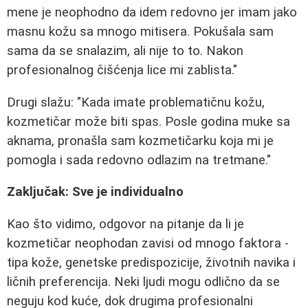
mene je neophodno da idem redovno jer imam jako
masnu kožu sa mnogo mitisera. Pokušala sam
sama da se snalazim, ali nije to to. Nakon
profesionalnog čišćenja lice mi zablista."
Drugi slažu: "Kada imate problematičnu kožu,
kozmetičar može biti spas. Posle godina muke sa
aknama, pronašla sam kozmetičarku koja mi je
pomogla i sada redovno odlazim na tretmane."
Zaključak: Sve je individualno
Kao što vidimo, odgovor na pitanje da li je
kozmetičar neophodan zavisi od mnogo faktora -
tipa kože, genetske predispozicije, životnih navika i
ličnih preferencija. Neki ljudi mogu odlično da se
neguju kod kuće, dok drugima profesionalni