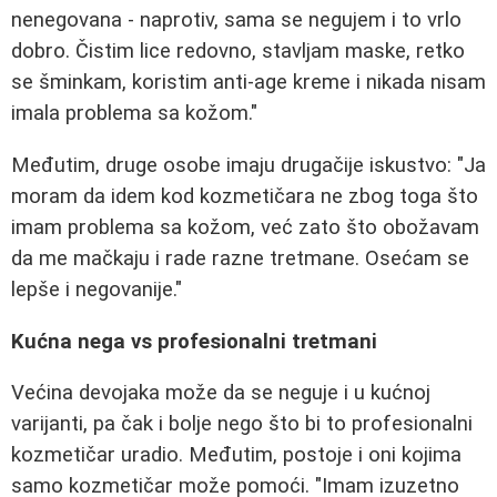
nenegovana - naprotiv, sama se negujem i to vrlo
dobro. Čistim lice redovno, stavljam maske, retko
se šminkam, koristim anti-age kreme i nikada nisam
imala problema sa kožom."
Međutim, druge osobe imaju drugačije iskustvo: "Ja
moram da idem kod kozmetičara ne zbog toga što
imam problema sa kožom, već zato što obožavam
da me mačkaju i rade razne tretmane. Osećam se
lepše i negovanije."
Kućna nega vs profesionalni tretmani
Većina devojaka može da se neguje i u kućnoj
varijanti, pa čak i bolje nego što bi to profesionalni
kozmetičar uradio. Međutim, postoje i oni kojima
samo kozmetičar može pomoći. "Imam izuzetno