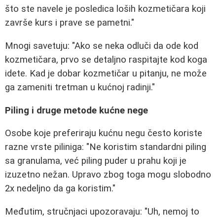
što ste navele je posledica loših kozmetičara koji
završe kurs i prave se pametni."
Mnogi savetuju: "Ako se neka odluči da ode kod
kozmetičara, prvo se detaljno raspitajte kod koga
idete. Kad je dobar kozmetičar u pitanju, ne može
ga zameniti tretman u kućnoj radinji."
Piling i druge metode kućne nege
Osobe koje preferiraju kućnu negu često koriste
razne vrste piliniga: "Ne koristim standardni piling
sa granulama, već piling puder u prahu koji je
izuzetno nežan. Upravo zbog toga mogu slobodno
2x nedeljno da ga koristim."
Međutim, stručnjaci upozoravaju: "Uh, nemoj to