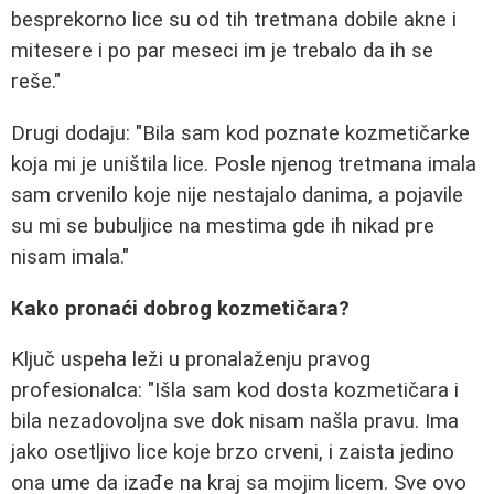
besprekorno lice su od tih tretmana dobile akne i
mitesere i po par meseci im je trebalo da ih se
reše."
Drugi dodaju: "Bila sam kod poznate kozmetičarke
koja mi je uništila lice. Posle njenog tretmana imala
sam crvenilo koje nije nestajalo danima, a pojavile
su mi se bubuljice na mestima gde ih nikad pre
nisam imala."
Kako pronaći dobrog kozmetičara?
Ključ uspeha leži u pronalaženju pravog
profesionalca: "Išla sam kod dosta kozmetičara i
bila nezadovoljna sve dok nisam našla pravu. Ima
jako osetljivo lice koje brzo crveni, i zaista jedino
ona ume da izađe na kraj sa mojim licem. Sve ovo