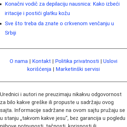
Konačni vodič za depilaciju nausnica: Kako izbeći
iritacije i postići glatku kožu
Sve što treba da znate o crkvenom venčanju u
Srbiji
O nama
|
Kontakt
|
Politika privatnosti
|
Uslovi
korišćenja
|
Marketinški servisi
Urednici i autori ne preuzimaju nikakvu odgovornost
za bilo kakve greške ili propuste u sadržaju ovog
sajta. Informacije sadržane na ovom sajtu pružaju se
u stanju „takvom kakve jesu“, bez garancija u pogledu
njihove potpunosti, tačnosti, korisnosti ili