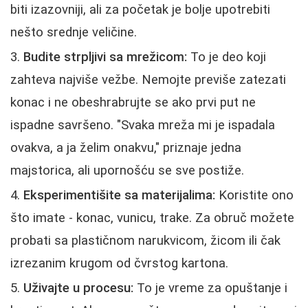
biti izazovniji, ali za početak je bolje upotrebiti
nešto srednje veličine.
Budite strpljivi sa mrežicom:
To je deo koji
zahteva najviše vežbe. Nemojte previše zatezati
konac i ne obeshrabrujte se ako prvi put ne
ispadne savršeno. "Svaka mreža mi je ispadala
ovakva, a ja želim onakvu," priznaje jedna
majstorica, ali upornošću se sve postiže.
Eksperimentišite sa materijalima:
Koristite ono
što imate - konac, vunicu, trake. Za obruč možete
probati sa plastičnom narukvicom, žicom ili čak
izrezanim krugom od čvrstog kartona.
Uživajte u procesu:
To je vreme za opuštanje i