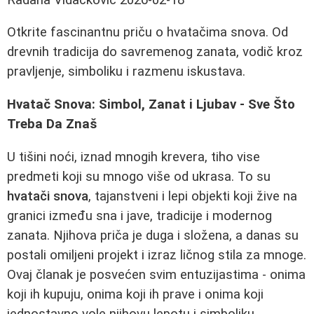
Otkrite fascinantnu priču o hvatačima snova. Od
drevnih tradicija do savremenog zanata, vodič kroz
pravljenje, simboliku i razmenu iskustava.
Hvatač Snova: Simbol, Zanat i Ljubav - Sve Što
Treba Da Znaš
U tišini noći, iznad mnogih krevera, tiho vise
predmeti koji su mnogo više od ukrasa. To su
hvatači snova
, tajanstveni i lepi objekti koji žive na
granici između sna i jave, tradicije i modernog
zanata. Njihova priča je duga i složena, a danas su
postali omiljeni projekt i izraz ličnog stila za mnoge.
Ovaj članak je posvećen svim entuzijastima - onima
koji ih kupuju, onima koji ih prave i onima koji
jednostavno vole njihovu lepotu i simboliku.