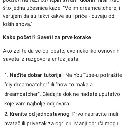
što jedna učesnica kaže: "Volim dreamcatchere, i
verujem da su takvi kakve su i priče - čuvaju od
loših snova."
Kako početi? Saveti za prve korake
Ako želite da se oprobate, evo nekoliko osnovnih
saveta iz razgovora entuzijasta:
Nađite dobar tutorijal:
Na YouTube-u potražite
"diy dreamcatcher" ili "how to make a
dreamcatcher". Gledajte dok ne nađete uputstvo
koje vam najbolje odgovara.
Krenite od jednostavnog:
Prvo napravite mali
hvatač ili privezak za ogrlicu. Manji obruči mogu