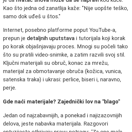
Kao što jedna od zanatlija kaže: "Nije uopšte teško,
samo dok uđeš u štos."
Internet, posebno platforme poput YouTube-a,
prepun je
detaljnih uputstava
i tutorijala koji korak
po korak objašnjavaju proces. Mnogi su počeli tako
što su pratili video-snimke, a zatim razvili svoj stil.
Ključni materijali su obruč, konac za mrežu,
materijal za obmotavanje obruča (kožica, vunica,
satenska traka) i ukrasi: perlice, biseri i, naravno,
perje.
Gde naći materijale? Zajednički lov na "blago"
Jedan od najzabavnijih, a ponekad i najizazovnijih
delova, jeste nabavka materijala. Razgovori
entuzijasta otkrivaju pravu potragu:
"Za one male