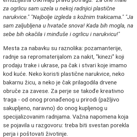
za ogrlicu sam uzela u nekoj radnjici plastične
narukvice."
"Najbolje izgleda s kožnim trakicama."
"Ja
sam zaljubljena u hvatače snova! Kada bih mogla, na
sebe bih okačila i minđuše i ogrlicu i narukvicu!"
Mesta za nabavku su raznolika: pozamanterije,
radnje sa repromaterijalom za nakit, "kinezi" koji
prodaju trake i ukrase, pa čak i stvari koje imamo
kod kuće. Neko koristi plastične narukvice, neko
bakarnu žicu, a neko je čak prilagodila drvene
obruče za zavese. Za perje se takođe kreativno
traga - od onog pronađenog u prirodi (pažljivo
sakupljeno, naravno) do onog kupljenog u
specijalizovanim radnjama. Važna napomena koja
se pojavila u razgovoru: treba biti svestan porekla
perja i poštovati životinje.