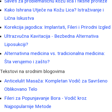
Saveti za problematičnu kožu lica i fiksne proteze
Kako Ishrana Utječe na Kožu Lica? Istraživanje i
Lična Iskustva
Korekcija jagodica: Implantati, Fileri i Prirodni Izgled
Ultrazvučna Kavitacija - Bezbedna Alternativa
Liposukciji?
Alternativna medicina vs. tradicionalna medicina:
Šta verujemo i zašto?
Tekstovi na srodnim blogovima
Anticelulit Masaža: Kompletan Vodič za Savršeno
Oblikovano Telo
Fileri za Popunjavanje Bora - Vodič kroz
Najpopularnije Metode