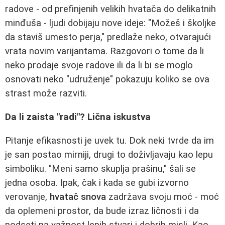
radove - od prefinjenih velikih hvatača do delikatnih
minđuša - ljudi dobijaju nove ideje: "Možeš i školjke
da staviš umesto perja," predlaže neko, otvarajući
vrata novim varijantama. Razgovori o tome da li
neko prodaje svoje radove ili da li bi se moglo
osnovati neko "udruženje" pokazuju koliko se ova
strast može razviti.
Da li zaista "radi"? Lična iskustva
Pitanje efikasnosti je uvek tu. Dok neki tvrde da im
je san postao mirniji, drugi to doživljavaju kao lepu
simboliku. "Meni samo skuplja prašinu," šali se
jedna osoba. Ipak, čak i kada se gubi izvorno
verovanje,
hvatač snova
zadržava svoju moć - moć
da oplemeni prostor, da bude izraz ličnosti i da
podseti na važnost lepih stvari i dobrih misli. Kao