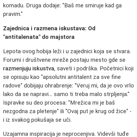
komadu. Druga dodaje: "Baš me smiruje kad ga
pravim."
Zajednica i razmena iskustava: Od
"antitalenata" do majstora
Lepota ovog hobija leži i u zajednici koja se stvara.
Forumi i društvene mreže postaju mesto gde se
razmenjuju iskustva
, saveti i podrška. Početnici koji
se opisuju kao "apsolutni antitalent za sve fine
radove" dobijaju ohrabrenje: "Veruj mi, da je ovo vrlo
lako da se napravi... samo ti treba malo strpljenja."
Ispravke su deo procesa: "Mrežica mi je baš
nezgodna za pletenje" ili "Ovaj put je krug od žice" -
i iz svakog pokušaja se uči.
Uzajamna inspiracija je neprocenjiva. Videvši tuđe