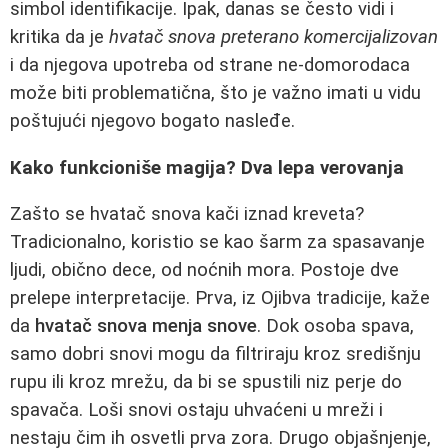
simbol identifikacije. Ipak, danas se često vidi i
kritika da je
hvatač snova preterano komercijalizovan
i da njegova upotreba od strane ne-domorodaca
može biti problematična, što je važno imati u vidu
poštujući njegovo bogato nasleđe.
Kako funkcioniše magija? Dva lepa verovanja
Zašto se hvatač snova kači iznad kreveta?
Tradicionalno, koristio se kao šarm za spasavanje
ljudi, obično dece, od noćnih mora. Postoje dve
prelepe interpretacije. Prva, iz Ojibva tradicije, kaže
da
hvatač snova menja snove
. Dok osoba spava,
samo dobri snovi mogu da filtriraju kroz središnju
rupu ili kroz mrežu, da bi se spustili niz perje do
spavača. Loši snovi ostaju uhvaćeni u mreži i
nestaju čim ih osvetli prva zora. Drugo objašnjenje,