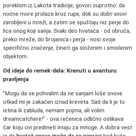
poreklom iz Lakota tradicije, govori suprotno: da
noćne more prolaze kroz rupe, dok su
dobri snovi
zarobljeni u mreži
, a zatim se spuštaju niz perje do
lica onog koji sanja. Svaki deo hvatača - od obruča,
preko mreže, do brojanica i perja - nosi svoje
specifično značenje, čineći ga složenim i smislenim
objektom.
Od ideje do remek-dela: Krenuti u avanturu
pravljenja
"Mogu da se pohvalim da ne sanjam loše snove
otkad mi je zakačen iznad kreveta. Sad da li je to
istina ili zabluda, nemam pojma, ali volim
dreamcatchere!" - ova rečenica odlično oslikava
čar koju ovi predmeti imaju za mnoge. A dobra vest
je da
hvatač snova može da se napravi
kod kuće.