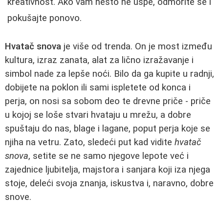
kreativnost. Ako vam nešto ne uspe, odmorite se i
pokušajte ponovo.
Hvatač snova
je više od trenda. On je most između
kultura, izraz zanata, alat za lično izražavanje i
simbol nade za lepše noći. Bilo da ga kupite u radnji,
dobijete na poklon ili sami ispletete od konca i
perja, on nosi sa sobom deo te drevne priče - priče
u kojoj se loše stvari hvataju u mrežu, a dobre
spuštaju do nas, blage i lagane, poput perja koje se
njiha na vetru. Zato, sledeći put kad vidite
hvatač
snova
, setite se ne samo njegove lepote već i
zajednice ljubitelja, majstora i sanjara koji iza njega
stoje, deleći svoja znanja, iskustva i, naravno, dobre
snove.