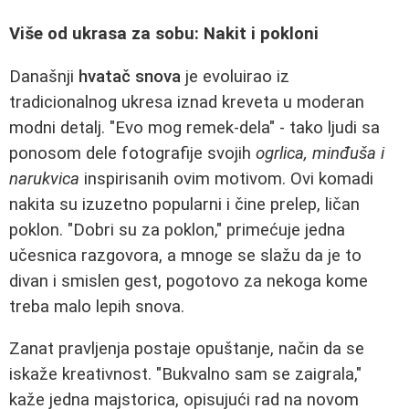
Više od ukrasa za sobu: Nakit i pokloni
Današnji
hvatač snova
je evoluirao iz
tradicionalnog ukresa iznad kreveta u moderan
modni detalj. "Evo mog remek-dela" - tako ljudi sa
ponosom dele fotografije svojih
ogrlica, minđuša i
narukvica
inspirisanih ovim motivom. Ovi komadi
nakita su izuzetno popularni i čine prelep, ličan
poklon. "Dobri su za poklon," primećuje jedna
učesnica razgovora, a mnoge se slažu da je to
divan i smislen gest, pogotovo za nekoga kome
treba malo lepih snova.
Zanat pravljenja postaje opuštanje, način da se
iskaže kreativnost. "Bukvalno sam se zaigrala,"
kaže jedna majstorica, opisujući rad na novom