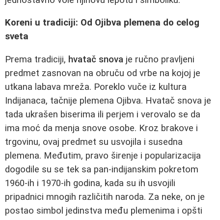
Koreni u tradiciji: Od Ojibva plemena do celog
sveta
Prema tradiciji,
hvatač snova
je ručno pravljeni
predmet zasnovan na obruču od vrbe na kojoj je
utkana labava mreža. Poreklo vuče iz kultura
Indijanaca, tačnije plemena Ojibva. Hvatač snova je
tada ukrašen biserima ili perjem i verovalo se da
ima moć da menja snove osobe. Kroz brakove i
trgovinu, ovaj predmet su usvojila i susedna
plemena. Međutim, pravo širenje i popularizacija
dogodile su se tek sa pan-indijanskim pokretom
1960-ih i 1970-ih godina, kada su ih usvojili
pripadnici mnogih različitih naroda. Za neke, on je
postao simbol jedinstva među plemenima i opšti