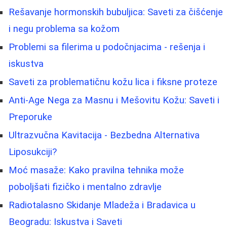
Rešavanje hormonskih bubuljica: Saveti za čišćenje
i negu problema sa kožom
Problemi sa filerima u podočnjacima - rešenja i
iskustva
Saveti za problematičnu kožu lica i fiksne proteze
Anti-Age Nega za Masnu i Mešovitu Kožu: Saveti i
Preporuke
Ultrazvučna Kavitacija - Bezbedna Alternativa
Liposukciji?
Moć masaže: Kako pravilna tehnika može
poboljšati fizičko i mentalno zdravlje
Radiotalasno Skidanje Mladeža i Bradavica u
Beogradu: Iskustva i Saveti