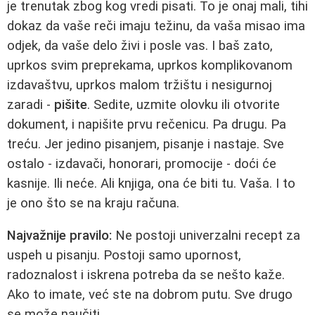
je trenutak zbog kog vredi pisati. To je onaj mali, tihi
dokaz da vaše reči imaju težinu, da vaša misao ima
odjek, da vaše delo živi i posle vas. I baš zato,
uprkos svim preprekama, uprkos komplikovanom
izdavaštvu, uprkos malom tržištu i nesigurnoj
zaradi -
pišite
. Sedite, uzmite olovku ili otvorite
dokument, i napišite prvu rečenicu. Pa drugu. Pa
treću. Jer jedino pisanjem, pisanje i nastaje. Sve
ostalo - izdavači, honorari, promocije - doći će
kasnije. Ili neće. Ali knjiga, ona će biti tu. Vaša. I to
je ono što se na kraju računa.
Najvažnije pravilo:
Ne postoji univerzalni recept za
uspeh u pisanju. Postoji samo upornost,
radoznalost i iskrena potreba da se nešto kaže.
Ako to imate, već ste na dobrom putu. Sve drugo
se može naučiti.