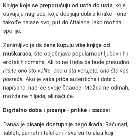
Knjige koje se preporučuju od usta do usta
, koje
osvajaju nagrade, koje dobijaju dobre kritike - one
takođe nalaze svoj put do čitalaca, iako možda
sporije.
Zanimljivo je da
žene kupuju više knjiga od
muškaraca
, što objašnjava popularnost ljubavnih i
erotskih romana. Ali to ne treba da bude presudno.
Pišite ono što volite, ono u šta verujete, ono što vas
pokreće.
Ako je vaša priča autentična i dobro
napisana, naći će svoje čitaoce. Možda ne odmah,
možda ne hiljade, ali naći će.
Digitalno doba i pisanje - prilike i izazovi
Danas je
pisanje dostupnije nego ikada
. Računari,
tableti, pametni telefoni - sve su to alati koji