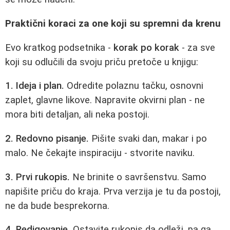
Praktični koraci za one koji su spremni da krenu
Evo kratkog podsetnika -
korak po korak
- za sve
koji su odlučili da svoju priču pretoče u knjigu:
1. Ideja i plan.
Odredite polaznu tačku, osnovni
zaplet, glavne likove. Napravite okvirni plan - ne
mora biti detaljan, ali neka postoji.
2. Redovno pisanje.
Pišite svaki dan, makar i po
malo. Ne čekajte inspiraciju - stvorite naviku.
3. Prvi rukopis.
Ne brinite o savršenstvu. Samo
napišite priču do kraja. Prva verzija je tu da postoji,
ne da bude besprekorna.
4. Redigovanje.
Ostavite rukopis da odleži, pa ga