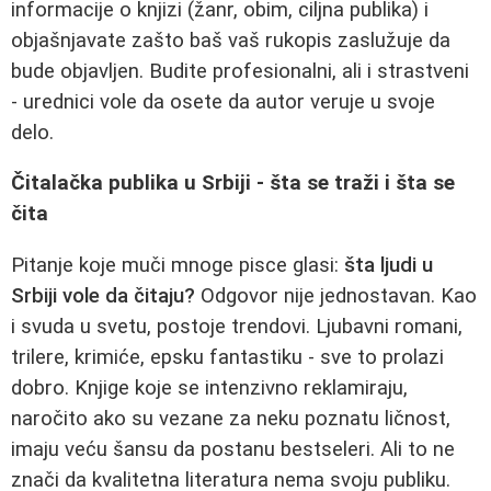
informacije o knjizi (žanr, obim, ciljna publika) i
objašnjavate zašto baš vaš rukopis zaslužuje da
bude objavljen. Budite profesionalni, ali i strastveni
- urednici vole da osete da autor veruje u svoje
delo.
Čitalačka publika u Srbiji - šta se traži i šta se
čita
Pitanje koje muči mnoge pisce glasi:
šta ljudi u
Srbiji vole da čitaju?
Odgovor nije jednostavan. Kao
i svuda u svetu, postoje trendovi. Ljubavni romani,
trilere, krimiće, epsku fantastiku - sve to prolazi
dobro. Knjige koje se intenzivno reklamiraju,
naročito ako su vezane za neku poznatu ličnost,
imaju veću šansu da postanu bestseleri. Ali to ne
znači da kvalitetna literatura nema svoju publiku.