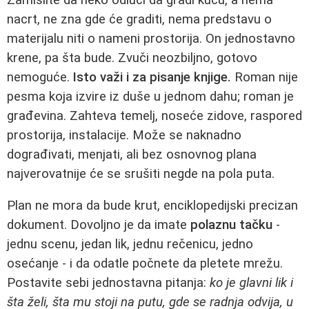
nacrt, ne zna gde će graditi, nema predstavu o
materijalu niti o nameni prostorija. On jednostavno
krene, pa šta bude. Zvuči neozbiljno, gotovo
nemoguće.
Isto važi i za pisanje knjige.
Roman nije
pesma koja izvire iz duše u jednom dahu; roman je
građevina. Zahteva temelj, noseće zidove, raspored
prostorija, instalacije. Može se naknadno
dograđivati, menjati, ali bez osnovnog plana
najverovatnije će se srušiti negde na pola puta.
Plan ne mora da bude krut, enciklopedijski precizan
dokument. Dovoljno je da imate
polaznu tačku
-
jednu scenu, jedan lik, jednu rečenicu, jedno
osećanje - i da odatle počnete da pletete mrežu.
Postavite sebi jednostavna pitanja:
ko je glavni lik i
šta želi, šta mu stoji na putu, gde se radnja odvija, u