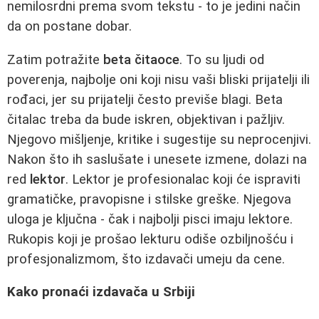
nemilosrdni prema svom tekstu - to je jedini način
da on postane dobar.
Zatim potražite
beta čitaoce
. To su ljudi od
poverenja, najbolje oni koji nisu vaši bliski prijatelji ili
rođaci, jer su prijatelji često previše blagi. Beta
čitalac treba da bude iskren, objektivan i pažljiv.
Njegovo mišljenje, kritike i sugestije su neprocenjivi.
Nakon što ih saslušate i unesete izmene, dolazi na
red
lektor
. Lektor je profesionalac koji će ispraviti
gramatičke, pravopisne i stilske greške. Njegova
uloga je ključna - čak i najbolji pisci imaju lektore.
Rukopis koji je prošao lekturu odiše ozbiljnošću i
profesjonalizmom, što izdavači umeju da cene.
Kako pronaći izdavača u Srbiji