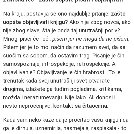
Na kraju, postavlja se ono najdublje pitanje:
zašto
uopšte objavljivati knjigu?
Ako nije zbog novca, ako
nije zbog slave, šta je onda taj unutrašnji poriv?
Mnogi pisci će reći:
pišem jer ne mogu da ne pišem.
Pišem jer je to moj način da razumem svet, da se
suočim sa sobom, da ostavim trag. Pisanje je čin
samospoznaje, introspekcije, retrospekcije. A
objavljivanje? Objavljivanje je čin hrabrosti. To je
trenutak kada svoj unutrašnji svet otvarate
drugima, izlažete ga tuđim pogledima, kritikama,
možda i nerazumevanju. Nije lako. Ali donosi i
nešto neprocenjivo:
kontakt sa čitaocima
.
Kada vam neko kaže da je pročitao vašu knjigu i da
ga je dirnula, uznemirila, nasmejala, rasplakala - to