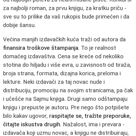
za najbolji roman, za prvu knjigu, za kratku priču -
sve su to prilike da vaš rukopis bude primećen i da
dobije šansu.
Većina manjih izdavačkih kuća traži od autora da
finansira troškove štampanja
. To je realnost
domaćeg izdavaštva. Cena se kreće od nekoliko
stotina do hiljadu i više evra, u zavisnosti od tiraža,
broja strana, formata, dizajna korica, preloma i
lekture. Neki izdavači za taj novac nude i
distribuciju, promociju na svojim stranicama, pa čak
i učešće na Sajmu knjiga. Drugi samo odštampaju
knjigu i prepuste je autoru. Pre nego što potpišete
bilo kakav ugovor,
raspitajte se, tražite preporuke,
čitajte iskustva drugih
. Nažalost, ima i prevara -
izdavača koji uzmu novac, a knjigu ne distribuiraju,