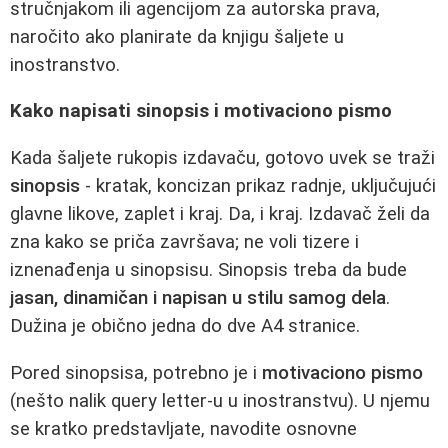
stručnjakom ili agencijom za autorska prava,
naročito ako planirate da knjigu šaljete u
inostranstvo.
Kako napisati sinopsis i motivaciono pismo
Kada šaljete rukopis izdavaču, gotovo uvek se traži
sinopsis
- kratak, koncizan prikaz radnje, uključujući
glavne likove, zaplet i kraj. Da, i kraj. Izdavač želi da
zna kako se priča završava; ne voli tizere i
iznenađenja u sinopsisu. Sinopsis treba da bude
jasan, dinamičan i napisan u stilu samog dela
.
Dužina je obično jedna do dve A4 stranice.
Pored sinopsisa, potrebno je i
motivaciono pismo
(nešto nalik query letter-u u inostranstvu). U njemu
se kratko predstavljate, navodite osnovne