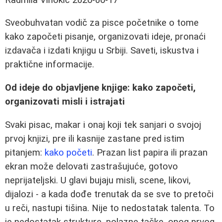
Sveobuhvatan vodič za pisce početnike o tome
kako započeti pisanje, organizovati ideje, pronaći
izdavača i izdati knjigu u Srbiji. Saveti, iskustva i
praktične informacije.
Od ideje do objavljene knjige: kako započeti,
organizovati misli i istrajati
Svaki pisac, makar i onaj koji tek sanjari o svojoj
prvoj knjizi, pre ili kasnije zastane pred istim
pitanjem:
kako početi
. Prazan list papira ili prazan
ekran može delovati zastrašujuće, gotovo
neprijateljski. U glavi bujaju misli, scene, likovi,
dijalozi - a kada dođe trenutak da se sve to pretoči
u reči, nastupi tišina. Nije to nedostatak talenta. To
je nedostatak strukture, polazne tačke, onog prvog