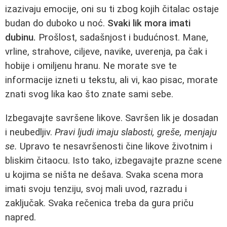
izazivaju emocije, oni su ti zbog kojih čitalac ostaje
budan do duboko u noć.
Svaki lik mora imati
dubinu.
Prošlost, sadašnjost i budućnost. Mane,
vrline, strahove, ciljeve, navike, uverenja, pa čak i
hobije i omiljenu hranu. Ne morate sve te
informacije izneti u tekstu, ali vi, kao pisac, morate
znati svog lika kao što znate sami sebe.
Izbegavajte savršene likove. Savršen lik je dosadan
i neubedljiv.
Pravi ljudi imaju slabosti, greše, menjaju
se.
Upravo te nesavršenosti čine likove životnim i
bliskim čitaocu. Isto tako, izbegavajte prazne scene
u kojima se ništa ne dešava. Svaka scena mora
imati svoju tenziju, svoj mali uvod, razradu i
zaključak. Svaka rečenica treba da gura priču
napred.