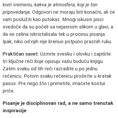
kom vremenu, kakva je atmosfera, koji je ton
pripovedanja
. Odgovori ne moraju biti konačni, ali će
vam poslužiti kao putokaz. Mnogi iskusni pisci
svedoče da su počeli sa nejasnom slikom u glavi, a
da se celina iskristalisala tek u procesu pisanja.
Ipak, niko od njih nije krenuo potpuno praznih ruku.
Praktičan savet:
Uzmite svesku i olovku i zapišite
tri ključne reči koje opisuju vašu buduću knjigu.
Zatim svaku od tih reči razradite u po jednu
rečenicu. Potom svaku rečenicu proširite u kratak
pasus. Pre nego što i primetite, imaćete kostur
priče.
Pisanje je disciplinovan rad, a ne samo trenutak
inspiracije