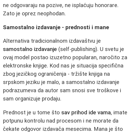
ne odgovaraju na pozive, ne isplaćuju honorare.
Zato je oprez neophodan.
Samostalno izdavanje - prednosti i mane
Alternativa tradicionalnom izdavaštvu je
samostalno izdavanje
(self-publishing). U svetu je
ovaj model postao izuzetno popularan, naročito za
elektronske knjige. Kod nas je situacija specifična
zbog jezičkog ograničenja - tržište knjiga na
srpskom jeziku je malo, a samostalno izdavanje
podrazumeva da autor sam snosi sve troškove i
sam organizuje prodaju.
Prednost je u tome što
sav prihod ide vama
, imate
potpunu kontrolu nad procesom i ne morate da
čekate odgovor izdavača mesecima. Mana je što