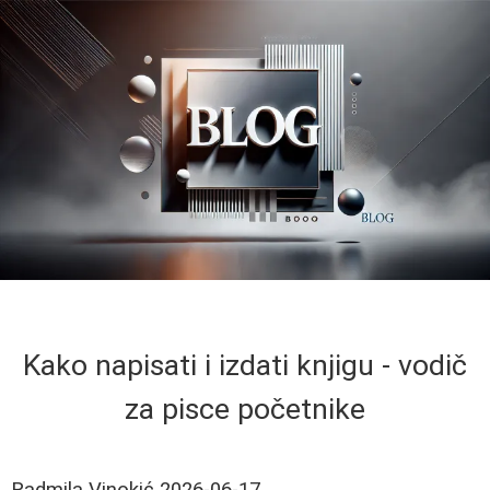
Kako napisati i izdati knjigu - vodič
za pisce početnike
Radmila Vinokić
2026-06-17