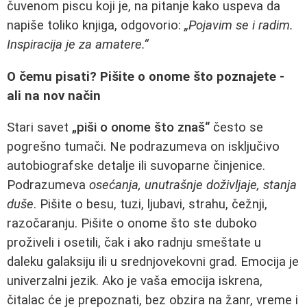
čuvenom piscu koji je, na pitanje kako uspeva da
napiše toliko knjiga, odgovorio:
„Pojavim se i radim.
Inspiracija je za amatere.“
O čemu pisati? Pišite o onome što poznajete -
ali na nov način
Stari savet
„piši o onome što znaš“
često se
pogrešno tumači. Ne podrazumeva on isključivo
autobiografske detalje ili suvoparne činjenice.
Podrazumeva
osećanja, unutrašnje doživljaje, stanja
duše
. Pišite o besu, tuzi, ljubavi, strahu, čežnji,
razočaranju. Pišite o onome što ste duboko
proživeli i osetili, čak i ako radnju smeštate u
daleku galaksiju ili u srednjovekovni grad. Emocija je
univerzalni jezik. Ako je vaša emocija iskrena,
čitalac će je prepoznati, bez obzira na žanr, vreme i