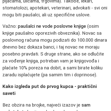
pijacama, ulicama, trgovima). Takođe, lekari,
stomatolozi, apotekari, veterinari, advokati - svi oni
mogu biti paušalci, ali uz specifične uslove.
Važno:
paušalci ne vode poslovne knjige
(osim
knjige paušalno oporezivih obveznika). Novac sa
poslovnog računa mogu podizati do 100.000 dinara
dnevno bez dokaza banci, i taj novac ne moraju
posebno pravdati. S druge strane, ako se odlučite
za vođenje knjiga, potreban vam je knjigovođa i
plaćate 10% poreza na dobit, a sami birate koliku
zaradu isplaćujete (pa samim tim i doprinose).
Kako izgleda put do prvog kupca - praktični
saveti
Bez obzira na brojke, najveći izazov je
sam