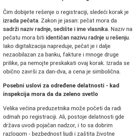
Čim dobijete rešenje o registraciji, sledeći korak je
izrada pečata
. Zakon je jasan: pečat mora da
sadrži naziv radnje, sedište i ime vlasnika
. Naziv na
pečatu mora biti
identičan nazivu radnje u rešenju
.
Iako digitalizacija napreduje, pečat je i dalje
nezaobilazan za banku, fakture i mnoge druge
prilike, pa nemojte preskakati ovaj korak. Izrada se
obično završi za dan‑dva, a cena je simbolična.
Posebni uslovi za određene delatnosti - kad
inspekcija mora da da zeleno svetlo
Velika većina preduzetnika može početi da radi
odmah po registraciji. Ali, postoje delatnosti gde
država uvodi pojačan nadzor, i to sa dobrim
razlogom - bezbednost ljudi i zaštita životne