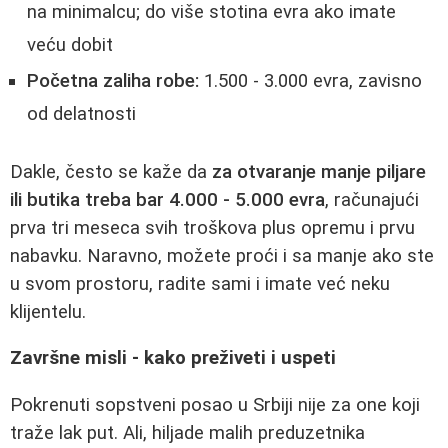
na minimalcu; do više stotina evra ako imate
veću dobit
Početna zaliha robe:
1.500 - 3.000 evra, zavisno
od delatnosti
Dakle, često se kaže da
za otvaranje manje piljare
ili butika treba bar 4.000 - 5.000 evra
, računajući
prva tri meseca svih troškova plus opremu i prvu
nabavku. Naravno, možete proći i sa manje ako ste
u svom prostoru, radite sami i imate već neku
klijentelu.
Završne misli - kako preživeti i uspeti
Pokrenuti sopstveni posao u Srbiji nije za one koji
traže lak put. Ali, hiljade malih preduzetnika