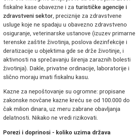
fiskalne kase obavezne i za
turističke agencije i
zdravstveni sektor
, preciznije za zdravstvene
usluge koje ne spadaju u obavezno zdravstveno
osiguranje, veterinarske ustanove (izuzev primarne
terenske zaštite životinja, poslova dezinfekcije i
deratizacije u objektima gde se drže životinje, i
aktivnosti na sprečavanju širenja zaraznih bolesti
životinja). Dakle, privatne ordinacije, laboratorije i
slično moraju imati fiskalnu kasu.
Kazne za nepoštovanje su ogromne: propisane
zakonske novčane kazne kreću se od 100.000 do
čak milion dinara, uz meru zabrane obavljanja
delatnosti. Nikako ne vredi rizikovati.
Porezi i doprinosi - koliko uzima država