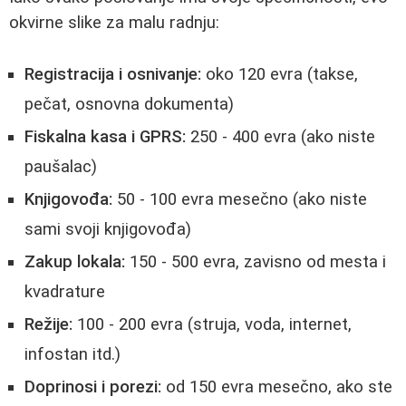
okvirne slike za malu radnju:
Registracija i osnivanje:
oko 120 evra (takse,
pečat, osnovna dokumenta)
Fiskalna kasa i GPRS:
250 - 400 evra (ako niste
paušalac)
Knjigovođa:
50 - 100 evra mesečno (ako niste
sami svoji knjigovođa)
Zakup lokala:
150 - 500 evra, zavisno od mesta i
kvadrature
Režije:
100 - 200 evra (struja, voda, internet,
infostan itd.)
Doprinosi i porezi:
od 150 evra mesečno, ako ste