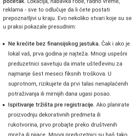
početak
. Lokacija, nabavka robe, radno vreme,
reklama - sve to odlučuje da li ćete postati
prepoznatljivi u kraju. Evo nekoliko stvari koje su se
u praksi pokazale presudnim:
Ne krećite bez finansijskog jastuka.
Čak i ako je
lokal vaš, prva godina je najteža. Mnogi uspešni
preduzetnici savetuju da imate ušteđevinu za
najmanje šest meseci fiksnih troškova. U
suprotnom, rizikujete da prvi talas nenaplaćenih
potraživanja ili mirnijih dana ugasi posao.
Ispitivanje tržišta pre registracije.
Ako planirate
proizvodnju dekorativnih predmeta ili
rukotvorina, prvo probajte preko društvenih
mreža ili pijace. Mnogi preduzetnici su baš tako