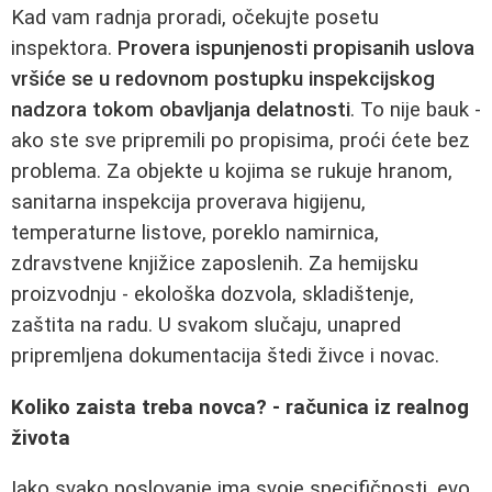
Kad vam radnja proradi, očekujte posetu
inspektora.
Provera ispunjenosti propisanih uslova
vršiće se u redovnom postupku inspekcijskog
nadzora tokom obavljanja delatnosti
. To nije bauk -
ako ste sve pripremili po propisima, proći ćete bez
problema. Za objekte u kojima se rukuje hranom,
sanitarna inspekcija proverava higijenu,
temperaturne listove, poreklo namirnica,
zdravstvene knjižice zaposlenih. Za hemijsku
proizvodnju - ekološka dozvola, skladištenje,
zaštita na radu. U svakom slučaju, unapred
pripremljena dokumentacija štedi živce i novac.
Koliko zaista treba novca? - računica iz realnog
života
Iako svako poslovanje ima svoje specifičnosti, evo