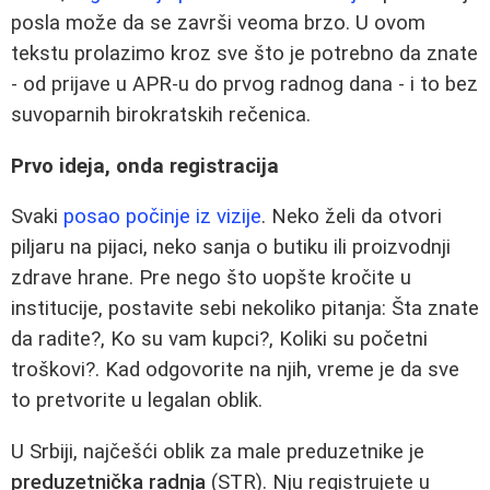
posla može da se završi veoma brzo. U ovom
tekstu prolazimo kroz sve što je potrebno da znate
- od prijave u APR‑u do prvog radnog dana - i to bez
suvoparnih birokratskih rečenica.
Prvo ideja, onda registracija
Svaki
posao počinje iz vizije
. Neko želi da otvori
piljaru na pijaci, neko sanja o butiku ili proizvodnji
zdrave hrane. Pre nego što uopšte kročite u
institucije, postavite sebi nekoliko pitanja: Šta znate
da radite?, Ko su vam kupci?, Koliki su početni
troškovi?. Kad odgovorite na njih, vreme je da sve
to pretvorite u legalan oblik.
U Srbiji, najčešći oblik za male preduzetnike je
preduzetnička radnja
(STR). Nju registrujete u