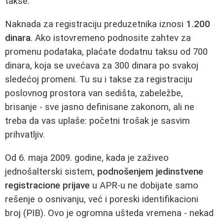
takse.
Naknada za registraciju preduzetnika iznosi
1.200
dinara
. Ako istovremeno podnosite zahtev za
promenu podataka, plaćate dodatnu taksu od 700
dinara, koja se uvećava za 300 dinara po svakoj
sledećoj promeni. Tu su i takse za registraciju
poslovnog prostora van sedišta, zabeležbe,
brisanje - sve jasno definisane zakonom, ali ne
treba da vas uplaše: početni trošak je sasvim
prihvatljiv.
Od 6. maja 2009. godine, kada je zaživeo
jednošalterski sistem,
podnošenjem jedinstvene
registracione prijave
u APR‑u ne dobijate samo
rešenje o osnivanju, već i poreski identifikacioni
broj (PIB). Ovo je ogromna ušteda vremena - nekad