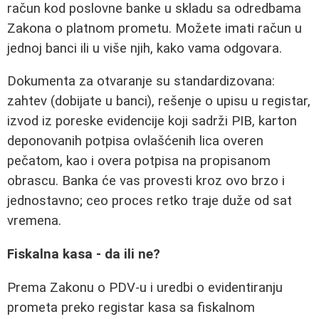
račun kod poslovne banke u skladu sa odredbama
Zakona o platnom prometu. Možete imati račun u
jednoj banci ili u više njih, kako vama odgovara.
Dokumenta za otvaranje su standardizovana:
zahtev (dobijate u banci), rešenje o upisu u registar,
izvod iz poreske evidencije koji sadrži PIB, karton
deponovanih potpisa ovlašćenih lica overen
pečatom, kao i overa potpisa na propisanom
obrascu. Banka će vas provesti kroz ovo brzo i
jednostavno; ceo proces retko traje duže od sat
vremena.
Fiskalna kasa - da ili ne?
Prema Zakonu o PDV‑u i uredbi o evidentiranju
prometa preko registar kasa sa fiskalnom