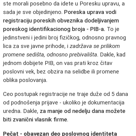
ste morali posebno da idete u Poresku upravu, a
sada je sve objedinjeno.
Poreska uprava vodi
registraciju poreskih obveznika dodeljivanjem
poreskog identifikacionog broja - PIB‑a.
To je
jedinstveni i jedini broj fizičkog, odnosno pravnog
lica za sve javne prihode, i
zadržava se prilikom
promene sedišta, odnosno prebivališta
. Dakle, kad
jednom dobijete PIB, on vas prati kroz čitav
poslovni vek, bez obzira na selidbe ili promene
oblika poslovanja.
Ceo postupak registracije ne traje duže od 5 dana
od podnošenja prijave - ukoliko je dokumentacija
uredna. Dakle,
za manje od nedelju dana možete
biti zvanični vlasnik firme
.
Pečat - obavezan deo poslovnog identiteta