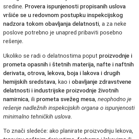
sredine.
Provera ispunjenosti propisanih uslova
vršiće se u redovnom postupku inspekcijskog
nadzora tokom obavljanja delatnosti
, a za neke
poslove potrebno je unapred pribaviti posebno
rešenje.
Ukoliko se radi o delatnostima poput
proizvodnje i
prometa opasnih i štetnih materija, nafte i naftnih
derivata, otrova, lekova, boja i lakova i drugih
hemijskih sredstava
, kao i
obavljanje zdravstvene
delatnosti i industrijske proizvodnje životnih
namirnica
, ili
prometa svežeg mesa
,
neophodno je
rešenje nadležnih inspekcijskih organa o ispunjenosti
minimalno tehničkih uslova
.
To znači sledeće: ako planirate proizvodnju lekova,