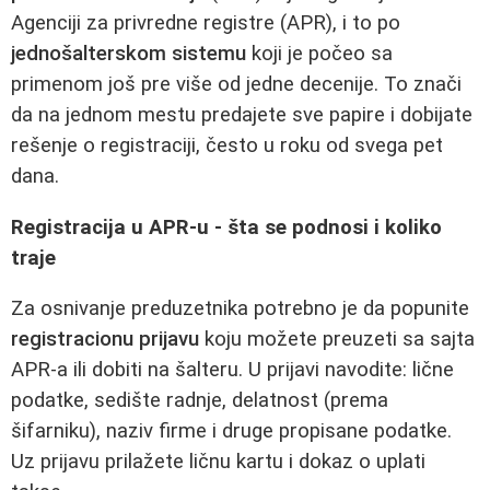
Agenciji za privredne registre (APR), i to po
jednošalterskom sistemu
koji je počeo sa
primenom još pre više od jedne decenije. To znači
da na jednom mestu predajete sve papire i dobijate
rešenje o registraciji, često u roku od svega pet
dana.
Registracija u APR‑u - šta se podnosi i koliko
traje
Za osnivanje preduzetnika potrebno je da popunite
registracionu prijavu
koju možete preuzeti sa sajta
APR‑a ili dobiti na šalteru. U prijavi navodite: lične
podatke, sedište radnje, delatnost (prema
šifarniku), naziv firme i druge propisane podatke.
Uz prijavu prilažete ličnu kartu i dokaz o uplati