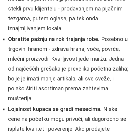
stekli prvu klijentelu - prodavanjem na pijačnim
tezgama, putem oglasa, pa tek onda
iznajmljivanjem lokala.
Obratite pažnju na rok trajanja robe.
Posebno u
trgovini hranom - zdrava hrana, voće, povrće,
mlečni proizvodi. Kvarljivost jede maržu. Jedna
od najčešćih grešaka je prevelika početna zaliha;
bolje je imati manje artikala, ali sve sveže, i
polako širiti asortiman prema zahtevima
mušterija.
Lojalnost kupaca se gradi mesecima.
Niske
cene na početku mogu privući, ali dugoročno se
isplate kvalitet i poverenje. Ako prodajete