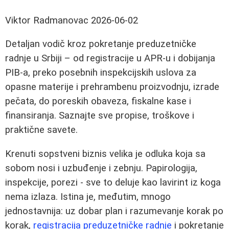
Viktor Radmanovac
2026-06-02
Detaljan vodič kroz pokretanje preduzetničke
radnje u Srbiji – od registracije u APR‑u i dobijanja
PIB‑a, preko posebnih inspekcijskih uslova za
opasne materije i prehrambenu proizvodnju, izrade
pečata, do poreskih obaveza, fiskalne kase i
finansiranja. Saznajte sve propise, troškove i
praktične savete.
Krenuti sopstveni biznis velika je odluka koja sa
sobom nosi i uzbuđenje i zebnju. Papirologija,
inspekcije, porezi - sve to deluje kao lavirint iz koga
nema izlaza. Istina je, međutim, mnogo
jednostavnija: uz dobar plan i razumevanje korak po
korak,
registracija preduzetničke radnje
i pokretanje