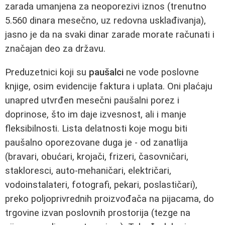
zarada umanjena za neoporezivi iznos (trenutno
5.560 dinara mesečno, uz redovna usklađivanja),
jasno je da na svaki dinar zarade morate računati i
značajan deo za državu.
Preduzetnici koji su
paušalci
ne vode poslovne
knjige, osim evidencije faktura i uplata. Oni plaćaju
unapred utvrđen mesečni paušalni porez i
doprinose, što im daje izvesnost, ali i manje
fleksibilnosti. Lista delatnosti koje mogu biti
paušalno oporezovane duga je - od zanatlija
(bravari, obućari, krojači, frizeri, časovničari,
stakloresci, auto‑mehaničari, električari,
vodoinstalateri, fotografi, pekari, poslastičari),
preko poljoprivrednih proizvođača na pijacama, do
trgovine izvan poslovnih prostorija (tezge na