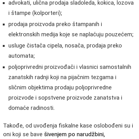
advokati, ulična prodaja sladoleda, kokica, lozova
i štampe (kolporteri);
prodaja proizvoda preko štampanih i
elektronskih medija koje se naplaćuju pouzećem;
usluge čistača cipela, nosača, prodaja preko
automata;
poljoprivredni proizvođači i vlasnici samostalnih
zanatskih radnji koji na pijačnim tezgama i
sličnim objektima prodaju poljoprivredne
proizvode i sopstvene proizvode zanatstva i
domaće radinosti.
Takođe, od uvođenja fiskalne kase oslobođeni su i
oni koji se bave
šivenjem po narudžbini,