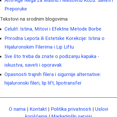
Anti-Age Nega za Masnu i Mešovitu Kožu: Saveti i
Preporuke
Tekstovi na srodnim blogovima
Celulit: Istina, Mitovi i Efektne Metode Borbe
Prirodna Lepota ili Estetske Korekcije: Istina o
Hijaluronskim Filerima i Lip Liftu
Sve što treba da znate o podizanju kapaka -
iskustva, saveti i oporavak
Opasnosti trajnih filera i sigurnije alternative:
hijaluronski fileri, lip lift, lipotransfer
O nama
|
Kontakt
|
Politika privatnosti
|
Uslovi
korišćenja
|
Marketinški servisi