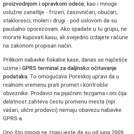
proizvodnjom i opravkom odeće
, kao i mnoge
uslužne zanatlije - frizeri, časovničari, obućari,
stakloresci, moleri i drugi - pod uslovom da su
paušalno oporezovani. Ako spadate u tu grupu, ne
morate kupovati kasu, ali svejedno izdajete račune
na zakonom propisan način.
Prilikom nabavke fiskalne kase, danas se najčešće
uzima i
GPRS terminal za daljinsko očitavanje
podataka
. To omogućava Poreskoj upravi da u
realnom vremenu prati promet i kontroliše
obveznike. Prodavci na pijačnim tezgama i oni čija
delatnost zahteva čestu promenu mesta (npr.
vašari, ulični prodavci) nemaju obavezu nabavke
GPRS‑a.
Ono što mnogi ne znaju jeste da su od juna 2009.