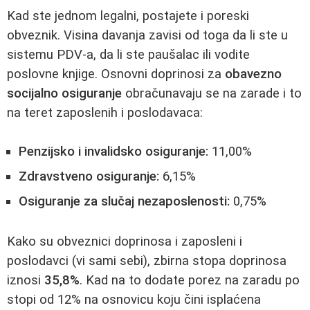
Kad ste jednom legalni, postajete i poreski
obveznik. Visina davanja zavisi od toga da li ste u
sistemu PDV‑a, da li ste paušalac ili vodite
poslovne knjige. Osnovni doprinosi za
obavezno
socijalno osiguranje
obračunavaju se na zarade i to
na teret zaposlenih i poslodavaca:
Penzijsko i invalidsko osiguranje:
11,00%
Zdravstveno osiguranje:
6,15%
Osiguranje za slučaj nezaposlenosti:
0,75%
Kako su obveznici doprinosa i zaposleni i
poslodavci (vi sami sebi), zbirna stopa doprinosa
iznosi
35,8%
. Kad na to dodate porez na zaradu po
stopi od 12% na osnovicu koju čini isplaćena