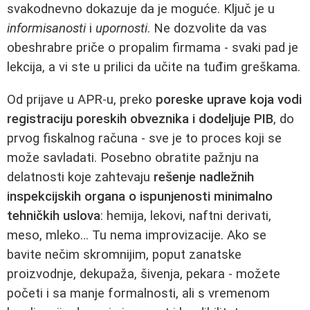
svakodnevno dokazuje da je moguće. Ključ je u
informisanosti
i
upornosti
. Ne dozvolite da vas
obeshrabre priče o propalim firmama - svaki pad je
lekcija, a vi ste u prilici da učite na tuđim greškama.
Od prijave u APR‑u, preko
poreske uprave koja vodi
registraciju poreskih obveznika i dodeljuje PIB
, do
prvog fiskalnog računa - sve je to proces koji se
može savladati. Posebno obratite pažnju na
delatnosti koje zahtevaju
rešenje nadležnih
inspekcijskih organa o ispunjenosti minimalno
tehničkih uslova
: hemija, lekovi, naftni derivati,
meso, mleko… Tu nema improvizacije. Ako se
bavite nečim skromnijim, poput zanatske
proizvodnje, dekupaža, šivenja, pekara - možete
početi i sa manje formalnosti, ali s vremenom