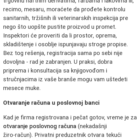
trgovinu naftnim derivatima, farbama i lakovima ili,
recimo, mesaru, moraćete da prođete kontrolu
sanitarnih, tržišnih ili veterinarskih inspekcija pre
nego što uopšte pustite proizvod u promet.
Inspektori će proveriti da li prostor, oprema,
skladištenje i osoblje ispunjavaju stroge propise.
Bez tog rešenja, registracija sama po sebi nije
dovoljna - rad je zabranjen. U praksi, dobra
priprema i konsultacija sa knjigovođom i
stručnjacima iz vaše branše mogu vam uštedeti
mesece muke.
Otvaranje računa u poslovnoj banci
Kad je firma registrovana i pečat gotov, vreme je za
otvaranje poslovnog računa
(nekadašnji
žiro‑račun). Privatni preduzetnik otvara tekući