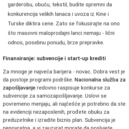
garderobu, obuću, tekstil, budite spremni da
konkurencija velikih lanaca i uvoza iz Kine i
Turske diktira cene. Zato se fokusirajte na ono
što masovni maloprodajni lanci nemaju - lični
odnos, posebnu ponudu, brze prepravke.
Finansiranje: subvencije i start‑up krediti
Za mnoge je najveća barijera - novac. Dobra vest je
da postoje programi podrške.
Nacionalna služba za
zapošljavanje
redovno raspisuje konkurse za
subvencije za samozapošljavanje. Uslovi se
povremeno menjaju, ali najčešće je potrebno da ste
na evidenciji nezaposlenih, prođete obuku za
preduzetnike i izradite biznis plan. Subvencija je
nepovratna, a vi zauzvrat morate da poslujete