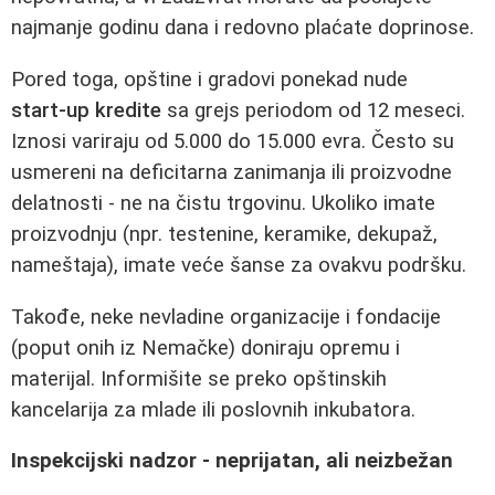
najmanje godinu dana i redovno plaćate doprinose.
Pored toga, opštine i gradovi ponekad nude
start‑up kredite
sa grejs periodom od 12 meseci.
Iznosi variraju od 5.000 do 15.000 evra. Često su
usmereni na deficitarna zanimanja ili proizvodne
delatnosti - ne na čistu trgovinu. Ukoliko imate
proizvodnju (npr. testenine, keramike, dekupaž,
nameštaja), imate veće šanse za ovakvu podršku.
Takođe, neke nevladine organizacije i fondacije
(poput onih iz Nemačke) doniraju opremu i
materijal. Informišite se preko opštinskih
kancelarija za mlade ili poslovnih inkubatora.
Inspekcijski nadzor - neprijatan, ali neizbežan