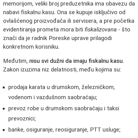
memorijom, veliki broj preduzetnika ima obavezu da
nabavi fiskalnu kasu. Ona se kupuje isključivo od
ovlašćenog proizvođača ili servisera, a pre početka
evidentiranja prometa mora biti
fiskalizovana
- što
znači da je radnik Poreske uprave prilagodi
konkretnom korisniku.
Međutim,
nisu svi dužni da imaju fiskalnu kasu
.
Zakon izuzima niz delatnosti, među kojima su:
prodaja karata u drumskom, železničkom,
vodenom i vazdušnom saobraćaju;
prevoz robe u drumskom saobraćaju i taksi
prevoznici;
banke, osiguranje, reosiguranje, PTT usluge;