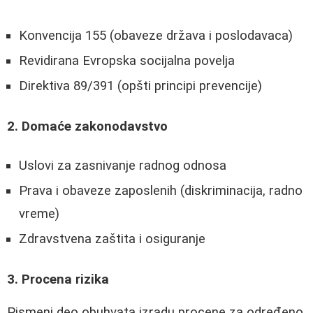
Konvencija 155 (obaveze država i poslodavaca)
Revidirana Evropska socijalna povelja
Direktiva 89/391 (opšti principi prevencije)
2. Domaće zakonodavstvo
Uslovi za zasnivanje radnog odnosa
Prava i obaveze zaposlenih (diskriminacija, radno
vreme)
Zdravstvena zaštita i osiguranje
3. Procena rizika
Pismeni deo obuhvata izradu procene za određeno