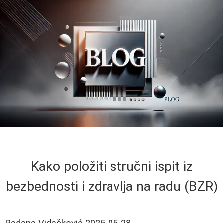
Kako položiti stručni ispit iz
bezbednosti i zdravlja na radu (BZR)
Radana Vidačković
2025-05-28