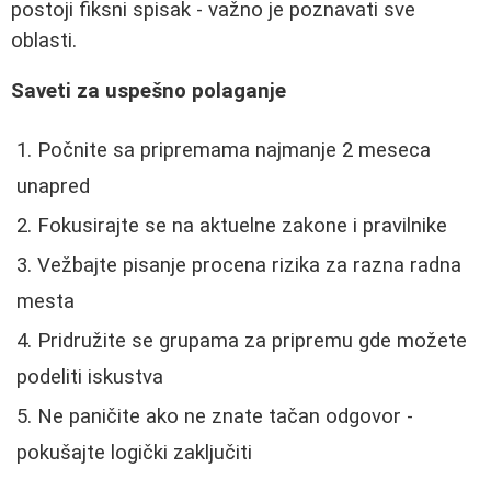
postoji fiksni spisak - važno je poznavati sve
oblasti.
Saveti za uspešno polaganje
Počnite sa pripremama najmanje 2 meseca
unapred
Fokusirajte se na aktuelne zakone i pravilnike
Vežbajte pisanje procena rizika za razna radna
mesta
Pridružite se grupama za pripremu gde možete
podeliti iskustva
Ne paničite ako ne znate tačan odgovor -
pokušajte logički zaključiti