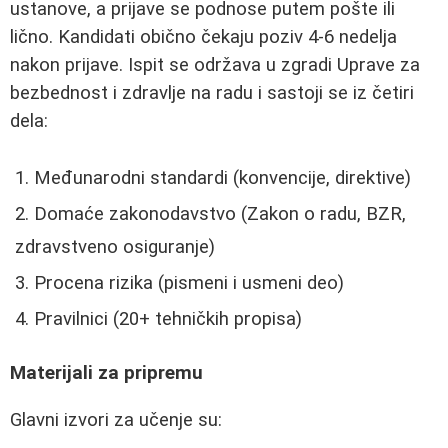
ustanove, a prijave se podnose putem pošte ili
lično. Kandidati obično čekaju poziv 4-6 nedelja
nakon prijave. Ispit se održava u zgradi Uprave za
bezbednost i zdravlje na radu i sastoji se iz četiri
dela:
Međunarodni standardi (konvencije, direktive)
Domaće zakonodavstvo (Zakon o radu, BZR,
zdravstveno osiguranje)
Procena rizika (pismeni i usmeni deo)
Pravilnici (20+ tehničkih propisa)
Materijali za pripremu
Glavni izvori za učenje su: