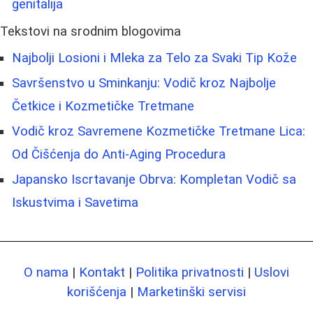
genitalija
Tekstovi na srodnim blogovima
Najbolji Losioni i Mleka za Telo za Svaki Tip Kože
Savršenstvo u Sminkanju: Vodič kroz Najbolje
Četkice i Kozmetičke Tretmane
Vodič kroz Savremene Kozmetičke Tretmane Lica:
Od Čišćenja do Anti-Aging Procedura
Japansko Iscrtavanje Obrva: Kompletan Vodič sa
Iskustvima i Savetima
O nama
|
Kontakt
|
Politika privatnosti
|
Uslovi
korišćenja
|
Marketinški servisi