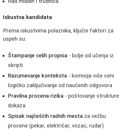
Rad mladih i trudnica
Iskustva kandidata
Prema iskustvima polaznika, ključni faktori za
uspeh su:
Štampanje celih propisa
- bolje od učenja iz
skripti
Razumevanje konteksta
- komisija više ceni
logičko zaključivanje od naučenih odgovora
Pravilna procena rizika
- poštovanje strukture
dokaza
Spisak najčešćih radnih mesta
za vežbu
procene (pekar, električar, vozac, rudar)