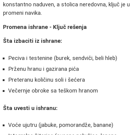
konstantno naduven, a stolica neredovna, ključ je u
promeni navika.
Promena ishrane - Ključ rešenja
Šta izbaciti iz ishrane:
Peciva i testenine (burek, sendviči, beli hleb)
Prženu hranu i gazirana pića
Preteranu količinu soli i šećera
Večernje obroke sa teškom hranom
Šta uvesti u ishranu:
Voće ujutru (jabuke, pomorandže, banane)