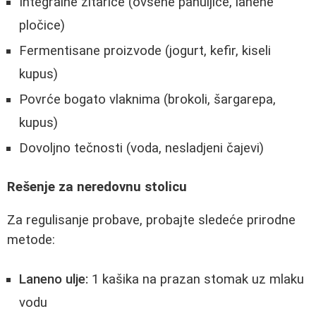
Integralne žitarice (ovsene pahuljice, lanene
pločice)
Fermentisane proizvode (jogurt, kefir, kiseli
kupus)
Povrće bogato vlaknima (brokoli, šargarepa,
kupus)
Dovoljno tečnosti (voda, nesladjeni čajevi)
Rešenje za neredovnu stolicu
Za regulisanje probave, probajte sledeće prirodne
metode:
Laneno ulje:
1 kašika na prazan stomak uz mlaku
vodu