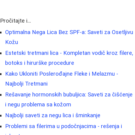
Pročitajte i...
Optimalna Nega Lica Bez SPF-a: Saveti za Osetljivu
Kožu
Estetski tretmani lica - Kompletan vodič kroz filere,
botoks i hirurške procedure
Kako Ukloniti Poslerođajne Fleke i Melazmu -
Najbolji Tretmani
Rešavanje hormonskih bubuljica: Saveti za čišćenje
i negu problema sa kožom
Najbolji saveti za negu lica i šminkanje
Problemi sa filerima u podočnjacima - rešenja i