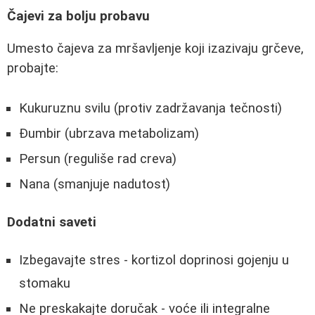
Čajevi za bolju probavu
Umesto čajeva za mršavljenje koji izazivaju grčeve,
probajte:
Kukuruznu svilu (protiv zadržavanja tečnosti)
Đumbir (ubrzava metabolizam)
Persun (reguliše rad creva)
Nana (smanjuje nadutost)
Dodatni saveti
Izbegavajte stres - kortizol doprinosi gojenju u
stomaku
Ne preskakajte doručak - voće ili integralne