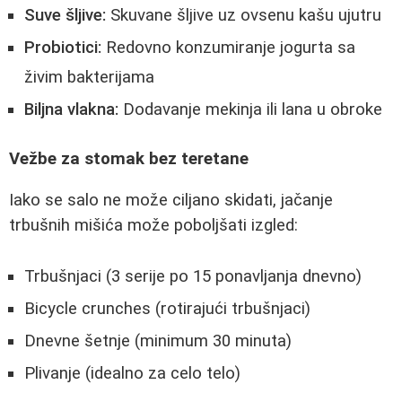
Suve šljive:
Skuvane šljive uz ovsenu kašu ujutru
Probiotici:
Redovno konzumiranje jogurta sa
živim bakterijama
Biljna vlakna:
Dodavanje mekinja ili lana u obroke
Vežbe za stomak bez teretane
Iako se salo ne može ciljano skidati, jačanje
trbušnih mišića može poboljšati izgled:
Trbušnjaci (3 serije po 15 ponavljanja dnevno)
Bicycle crunches (rotirajući trbušnjaci)
Dnevne šetnje (minimum 30 minuta)
Plivanje (idealno za celo telo)