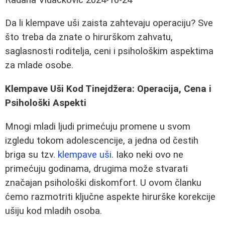
Da li klempave uši zaista zahtevaju operaciju? Sve
što treba da znate o hirurškom zahvatu,
saglasnosti roditelja, ceni i psihološkim aspektima
za mlade osobe.
Klempave Uši Kod Tinejdžera: Operacija, Cena i
Psihološki Aspekti
Mnogi mladi ljudi primećuju promene u svom
izgledu tokom adolescencije, a jedna od čestih
briga su tzv.
klempave uši
. Iako neki ovo ne
primećuju godinama, drugima može stvarati
značajan psihološki diskomfort. U ovom članku
ćemo razmotriti ključne aspekte hirurške korekcije
ušiju kod mladih osoba.