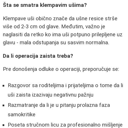
Šta se smatra klempavim ušima?
Klempave uši obično znače da ušne resice strše
više od 2-3 cm od glave. Međutim, važno je
naglasiti da retko ko ima uši potpuno prilepljene uz
glavu - mala odstupanja su sasvim normalna.
Da li operacija zaista treba?
Pre donošenja odluke o operaciji, preporučuje se:
Razgovor sa roditeljima i prijateljima o tome da li
uši zaista izazivaju negativnu pažnju
Razmatranje da li je u pitanju prolazna faza
samokritike
Poseta stručnom licu za profesionalno mišljenje