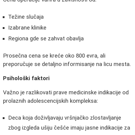
Težine slučaja
Izabrane klinike
Regiona gde se zahvat obavlja
Prosečna cena se kreće oko 800 evra, ali
preporučuje se detaljno informisanje na licu mesta.
Psihološki faktori
Važno je razlikovati prave medicinske indikacije od
prolaznih adolescencijskih kompleksa:
Deca koja doživljavaju vršnjačko zlostavljanje
zbog izgleda ušiju češće imaju jasne indikacije za