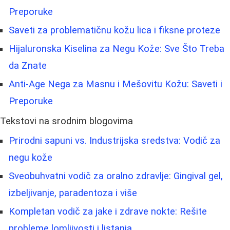
Preporuke
Saveti za problematičnu kožu lica i fiksne proteze
Hijaluronska Kiselina za Negu Kože: Sve Što Treba
da Znate
Anti-Age Nega za Masnu i Mešovitu Kožu: Saveti i
Preporuke
Tekstovi na srodnim blogovima
Prirodni sapuni vs. Industrijska sredstva: Vodič za
negu kože
Sveobuhvatni vodič za oralno zdravlje: Gingival gel,
izbeljivanje, paradentoza i više
Kompletan vodič za jake i zdrave nokte: Rešite
probleme lomljivosti i listanja