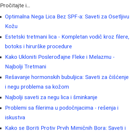
Pročitajte i...
Optimalna Nega Lica Bez SPF-a: Saveti za Osetljivu
Kožu
Estetski tretmani lica - Kompletan vodič kroz filere,
botoks i hirurške procedure
Kako Ukloniti Poslerođajne Fleke i Melazmu -
Najbolji Tretmani
Rešavanje hormonskih bubuljica: Saveti za čišćenje
i negu problema sa kožom
Najbolji saveti za negu lica i šminkanje
Problemi sa filerima u podočnjacima - rešenja i
iskustva
Kako se Boriti Protiv Prvih Mimičnih Bora: Saveti i