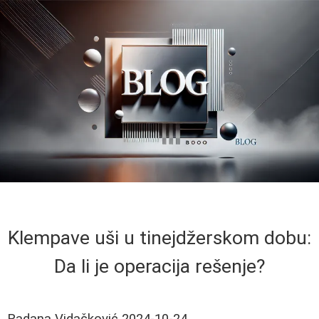
Klempave uši u tinejdžerskom dobu:
Da li je operacija rešenje?
Radana Vidačković
2024-10-24