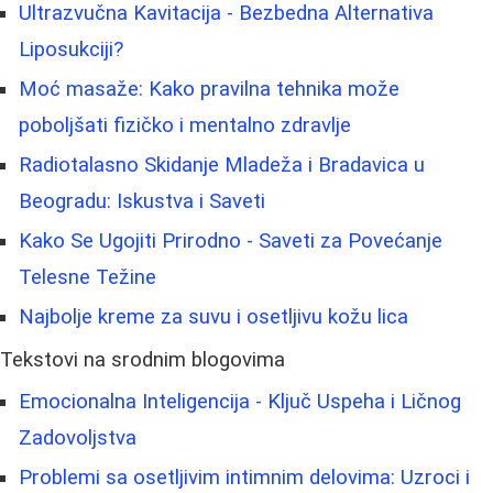
Ultrazvučna Kavitacija - Bezbedna Alternativa
Liposukciji?
Moć masaže: Kako pravilna tehnika može
poboljšati fizičko i mentalno zdravlje
Radiotalasno Skidanje Mladeža i Bradavica u
Beogradu: Iskustva i Saveti
Kako Se Ugojiti Prirodno - Saveti za Povećanje
Telesne Težine
Najbolje kreme za suvu i osetljivu kožu lica
Tekstovi na srodnim blogovima
Emocionalna Inteligencija - Ključ Uspeha i Ličnog
Zadovoljstva
Problemi sa osetljivim intimnim delovima: Uzroci i