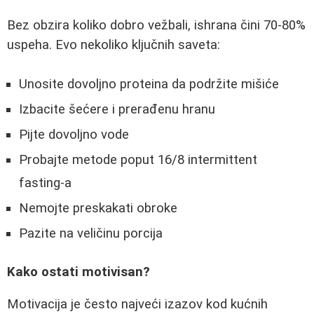
Bez obzira koliko dobro vežbali, ishrana čini 70-80%
uspeha. Evo nekoliko ključnih saveta:
Unosite dovoljno proteina da podržite mišiće
Izbacite šećere i prerađenu hranu
Pijte dovoljno vode
Probajte metode poput 16/8 intermittent
fasting-a
Nemojte preskakati obroke
Pazite na veličinu porcija
Kako ostati motivisan?
Motivacija je često najveći izazov kod kućnih