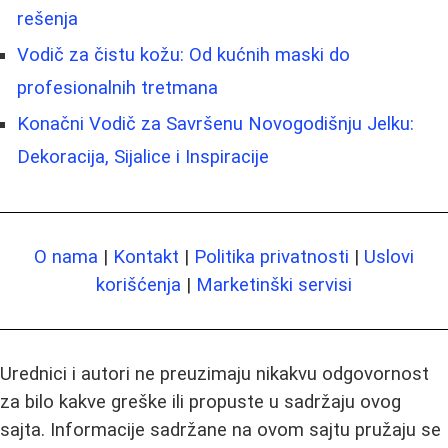
rešenja
Vodič za čistu kožu: Od kućnih maski do
profesionalnih tretmana
Konačni Vodič za Savršenu Novogodišnju Jelku:
Dekoracija, Sijalice i Inspiracije
O nama
|
Kontakt
|
Politika privatnosti
|
Uslovi
korišćenja
|
Marketinški servisi
Urednici i autori ne preuzimaju nikakvu odgovornost
za bilo kakve greške ili propuste u sadržaju ovog
sajta. Informacije sadržane na ovom sajtu pružaju se