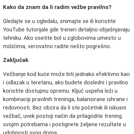
Kako da znam da li radim vežbe pravilno?
Gledajte se u ogledalu, snimajte se ili koristite
YouTube tutorijale gde treneri detaljno objašnjavaju
tehniku. Ako osetite bol u zglobovima umesto u
mišićima, verovatno radite nešto pogrešno.
Zaključak
Vežbanje kod kuće može biti jednako efektivno kao
i odlazak u teretanu, ako budete dosledni i pravilno
koristite dostupnu opremu. Ključ uspeha leži u
kombinaciji pravilnih treninga, balansirane ishrane i
redovnosti. Bez obzira da li ste početnik ili iskusni
vežbač, uvek postoji način da prilagodite trening
svojim potrebama i postignete željene rezultate u
udobnosti svog doma.