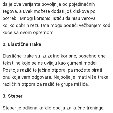
da je ova varijanta povoljnija od pojedinačnih
tegova, a uvek možete dodati još diskova po
potrebi. Mnogi korisnici ističu da nisu verovali
koliko dobrih rezultata mogu postići vežbanjem kod
kuće sa ovom opremom.
2. Elastične trake
Elastične trake su izuzetno korisne, posebno one
tekstilne koje se ne uvijaju kao gumeni modeli.
Postoje različite jačine otpora, pa možete birati
onu koja vam odgovara. Najbolje je imati više traka
različitih otpora za različite grupe mišića.
3. Steper
Steper je odlična kardio opcija za kućne treninge.