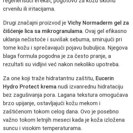
regenerišući efekat, pogotovo za kožu sklonu
crvenilu ili iritacijama.
Drugi značajni proizvod je
Vichy Normaderm gel za
čišćenje lica sa mikrogranulama
. Ovaj gel efikasno
uklanja nečistoće i suvišak sebuma, smirujući pri
tome kožu i sprečavajući pojavu bubuljica. Njegova
blaga formula pogodna je za često pranje, a
rezultati su vidljivi već nakon nekoliko upotreba.
Za one koji traže hidratantnu zaštitu,
Eucerin
Hydro Protect krema
nudi izvanrednu hidrataciju
bez zagušivanja pora. Lagana tekstura omogućava
brzo upijanje, ostavljajući kožu mekom i
zaštićenom tokom celog dana. Ovo je posebno
važno tokom letnjih meseci kada je koža izložena
suncu i visokim temperaturama.