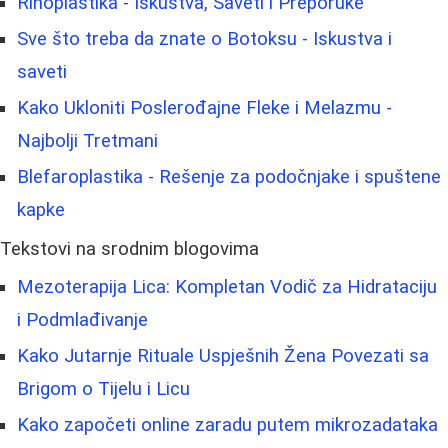
Rinoplastika - Iskustva, Saveti i Preporuke
Sve što treba da znate o Botoksu - Iskustva i
saveti
Kako Ukloniti Poslerođajne Fleke i Melazmu -
Najbolji Tretmani
Blefaroplastika - Rešenje za podočnjake i spuštene
kapke
Tekstovi na srodnim blogovima
Mezoterapija Lica: Kompletan Vodič za Hidrataciju
i Podmlađivanje
Kako Jutarnje Rituale Uspješnih Žena Povezati sa
Brigom o Tijelu i Licu
Kako započeti online zaradu putem mikrozadataka