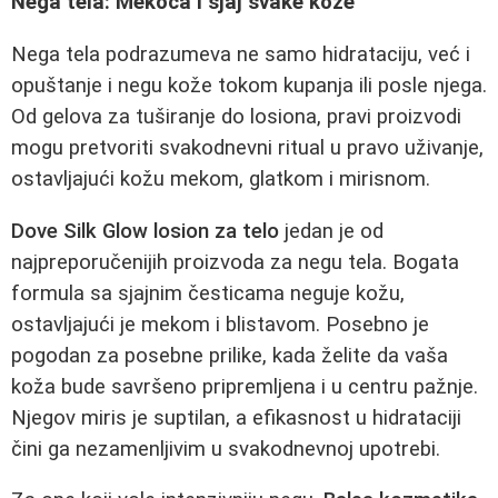
Nega tela: Mekoca i sjaj svake kože
Nega tela podrazumeva ne samo hidrataciju, već i
opuštanje i negu kože tokom kupanja ili posle njega.
Od gelova za tuširanje do losiona, pravi proizvodi
mogu pretvoriti svakodnevni ritual u pravo uživanje,
ostavljajući kožu mekom, glatkom i mirisnom.
Dove Silk Glow losion za telo
jedan je od
najpreporučenijih proizvoda za negu tela. Bogata
formula sa sjajnim česticama neguje kožu,
ostavljajući je mekom i blistavom. Posebno je
pogodan za posebne prilike, kada želite da vaša
koža bude savršeno pripremljena i u centru pažnje.
Njegov miris je suptilan, a efikasnost u hidrataciji
čini ga nezamenljivim u svakodnevnoj upotrebi.