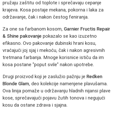
pružaju zaštitu od toplote i sprečavaju cepanje
krajeva. Kosa postaje mekana, pokorna i laka za
održavanje, čak i nakon čestog feniranja.
Za one sa farbanom kosom,
Garnier Fructis Repair
& Shine pakovanje
pokazalo se kao izuzetno
efikasno. Ovo pakovanje dubinski hrani kosu,
vraćajući joj sjaj i mekoću, čak i nakon agresivnih
tretmana farbanja. Mnoge korisnice ističu da im
kosa postane "poput svile" nakon upotrebe.
Drugi proizvod koji je zaslužio pažnju je
Redken
Blonde Glam
, deo kolekcije namenjene plavušama.
Ova linija pomaže u održavanju hladnih nijansi plave
kose, sprečavajući pojavu žutih tonova i negujući
kosu da ostane zdrava i sjajna.