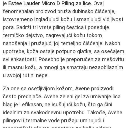
je
Estee Lauder Micro D Piling za lice
. Ovaj
fenomenalan proizvod pruža dubinsko čišćenje,
istovremeno izglađujući kožu i smanjujući vidljivost
pora. Sadrži tri vrste piling čestica i poseduje
termičko dejstvo, zagrevajući kožu tokom
nanošenja i pružajući joj temeljno čišćenje. Nakon
upotrebe, koža ostaje potpuno glatka, sa osećajem
svilenkastosti. Posebno je preporučen za mešovitu
ili masnu kožu, a mnogi ga smatraju nezaobilaznim
u svojoj rutini nege.
Za one sa osetljivijom kožom,
Avene proizvodi
često prednjače. Avene zeleni gel za umivanje lica
blag je i efikasan, ne isušujući kožu, što ga čini
idealnim za svakodnevnu upotrebu. Takođe, Avene
pilingovi i termalne vode pružaju umirujući i