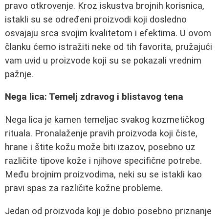
pravo otkrovenje. Kroz iskustva brojnih korisnica,
istakli su se određeni proizvodi koji dosledno
osvajaju srca svojim kvalitetom i efektima. U ovom
članku ćemo istražiti neke od tih favorita, pružajući
vam uvid u proizvode koji su se pokazali vrednim
pažnje.
Nega lica: Temelj zdravog i blistavog tena
Nega lica je kamen temeljac svakog kozmetičkog
rituala. Pronalaženje pravih proizvoda koji čiste,
hrane i štite kožu može biti izazov, posebno uz
različite tipove kože i njihove specifične potrebe.
Među brojnim proizvodima, neki su se istakli kao
pravi spas za različite kožne probleme.
Jedan od proizvoda koji je dobio posebno priznanje