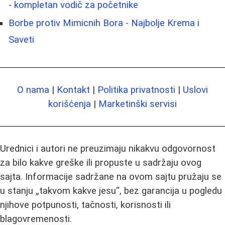
- kompletan vodič za početnike
Borbe protiv Mimicnih Bora - Najbolje Krema i
Saveti
O nama
|
Kontakt
|
Politika privatnosti
|
Uslovi
korišćenja
|
Marketinški servisi
Urednici i autori ne preuzimaju nikakvu odgovornost
za bilo kakve greške ili propuste u sadržaju ovog
sajta. Informacije sadržane na ovom sajtu pružaju se
u stanju „takvom kakve jesu“, bez garancija u pogledu
njihove potpunosti, tačnosti, korisnosti ili
blagovremenosti.