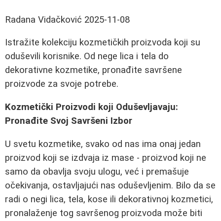
Radana Vidačković
2025-11-08
Istražite kolekciju kozmetičkih proizvoda koji su
oduševili korisnike. Od nege lica i tela do
dekorativne kozmetike, pronađite savršene
proizvode za svoje potrebe.
Kozmetički Proizvodi koji Oduševljavaju:
Pronađite Svoj Savršeni Izbor
U svetu kozmetike, svako od nas ima onaj jedan
proizvod koji se izdvaja iz mase - proizvod koji ne
samo da obavlja svoju ulogu, već i premašuje
očekivanja, ostavljajući nas oduševljenim. Bilo da se
radi o negi lica, tela, kose ili dekorativnoj kozmetici,
pronalaženje tog savršenog proizvoda može biti