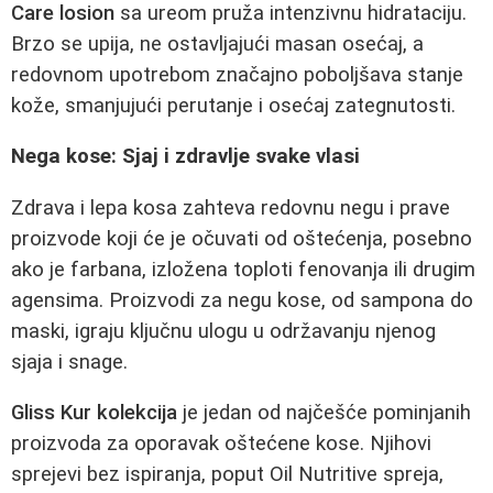
Care losion
sa ureom pruža intenzivnu hidrataciju.
Brzo se upija, ne ostavljajući masan osećaj, a
redovnom upotrebom značajno poboljšava stanje
kože, smanjujući perutanje i osećaj zategnutosti.
Nega kose: Sjaj i zdravlje svake vlasi
Zdrava i lepa kosa zahteva redovnu negu i prave
proizvode koji će je očuvati od oštećenja, posebno
ako je farbana, izložena toploti fenovanja ili drugim
agensima. Proizvodi za negu kose, od sampona do
maski, igraju ključnu ulogu u održavanju njenog
sjaja i snage.
Gliss Kur kolekcija
je jedan od najčešće pominjanih
proizvoda za oporavak oštećene kose. Njihovi
sprejevi bez ispiranja, poput Oil Nutritive spreja,