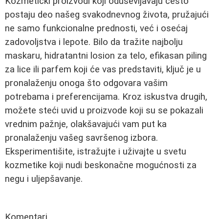
Kozmetički proizvodi koji oduševljavaju često
postaju deo našeg svakodnevnog života, pružajući
ne samo funkcionalne prednosti, već i osećaj
zadovoljstva i lepote. Bilo da tražite najbolju
maskaru, hidratantni losion za telo, efikasan piling
za lice ili parfem koji će vas predstaviti, ključ je u
pronalaženju onoga što odgovara vašim
potrebama i preferencijama. Kroz iskustva drugih,
možete steći uvid u proizvode koji su se pokazali
vrednim pažnje, olakšavajući vam put ka
pronalaženju vašeg savršenog izbora.
Eksperimentišite, istražujte i uživajte u svetu
kozmetike koji nudi beskonačne mogućnosti za
negu i uljepšavanje.
Komentari