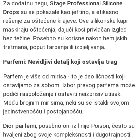
Za dodatnu negu,
Stage Professional Silicone
Drops
su se pokazale kao jeftino, a efikasno
rešenje za oštećene krajeve. Ove silikonske kapi
maskiraju oštećenja, dajući kosi privlačan izgled
bez težine. Posebno su korisne nakon hemijskih
tretmana, poput farbanja ili izbjeljivanja.
Parfemi: Nevidljivi detalj koji ostavlja trag
Parfem je više od mirisa - to je deo ličnosti koji
ostavljamo za sobom. Izbor pravog parfema može
podići raspoloženje i ostaviti neizbrisiv utisak.
Među brojnim mirisima, neki su se istakli svojom
jedinstvenošću i postojanošću.
Dior parfemi
, posebno oni iz linije Poison, često su
hvaljeni zbog svoje kompleksnosti i dugotrajnosti.