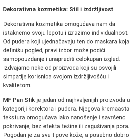
Dekorativna kozmetika: Stil i izdržljivost
Dekorativna kozmetika omogućava nam da
istaknemo svoju lepotu i izrazimo individualnost.
Od pudera koji ujednačavaju ten do maskara koja
definišu pogled, pravi izbor može podići
samopouzdanje i unaprediti celokupan izgled.
Izdvajamo neke od proizvoda koji su osvojili
simpatije korisnica svojom izdržljivošću i
kvalitetom.
MF Pan Stik
je jedan od najhvaljenijih proizvoda u
kategoriji korektora i pudera. Njegova kremaasta
tekstura omogućava lako nanošenje i savršeno
pokrivanje, bez efekta težine ili zagušivanja pora.
Pogodan je za sve tipove kože, a posebno dobro