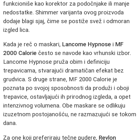
funkcioniše kao korektor za podočnjake ili manje
nedostatke. Shimmer varijanta ovog proizvoda
dodaje blagi sjaj, čime se postiže svež i odmoran
izgled lica.
Kada je reč o maskari,
Lancome Hypnose
i
MF
2000 Calorie
često se navode kao vrhunski izbor.
Lancome Hypnose pruža obim i definiciju
trepavicama, stvarajući dramatičan efekat bez
grudvica. S druge strane, MF 2000 Calorie je
poznata po svojoj sposobnosti da produži i oboji
trepavice, ostavljajući ih prirodnog izgleda, a opet
intenzivnog volumena. Obe maskare se odlikuju
izuzetnom postojanošću, ne razmazujući se tokom
dana.
Za one koji preferiraju tečne pudere,
Revlon