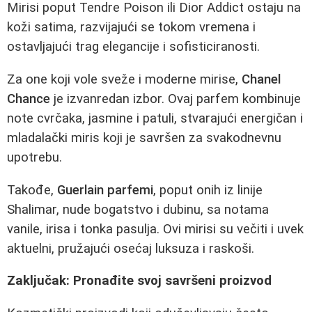
Mirisi poput Tendre Poison ili Dior Addict ostaju na
koži satima, razvijajući se tokom vremena i
ostavljajući trag elegancije i sofisticiranosti.
Za one koji vole sveže i moderne mirise,
Chanel
Chance
je izvanredan izbor. Ovaj parfem kombinuje
note cvrčaka, jasmine i patuli, stvarajući energičan i
mladalački miris koji je savršen za svakodnevnu
upotrebu.
Takođe,
Guerlain parfemi
, poput onih iz linije
Shalimar, nude bogatstvo i dubinu, sa notama
vanile, irisa i tonka pasulja. Ovi mirisi su večiti i uvek
aktuelni, pružajući osećaj luksuza i raskoši.
Zaključak: Pronađite svoj savršeni proizvod