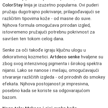
ColorStay
linija je izuzetno popularna. Ovi puderi
pružaju dugotrajno pokrivanje, prilagođavajući se
različitim tipovima kože - od masne do suve.
Njihova formula omogućava prirodan izgled,
istovremeno pružajući potrebnu pokrivnost za
savršen ten tokom celog dana.
Senke za oči takođe igraju ključnu ulogu u
dekorativnoj kozmetici.
Artdeco senke
hvaljene su
zbog svog intenzivnog pigmenta i širokog spektra
nijansi. Lako se nanose i mešaju, omogućavajući
stvaranje različitih izgleda - od prirodnih do smokey
efekata. Njihova postojanost je impresivna,
posebno kada se koriste sa odgovarajućom
bazom.