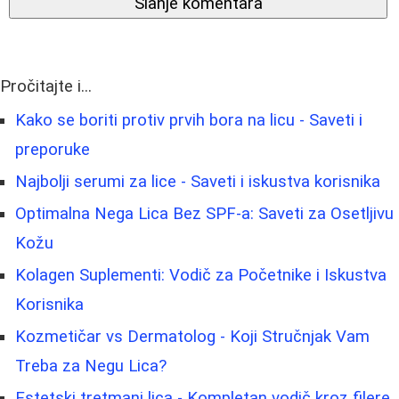
Slanje komentara
Pročitajte i...
Kako se boriti protiv prvih bora na licu - Saveti i
preporuke
Najbolji serumi za lice - Saveti i iskustva korisnika
Optimalna Nega Lica Bez SPF-a: Saveti za Osetljivu
Kožu
Kolagen Suplementi: Vodič za Početnike i Iskustva
Korisnika
Kozmetičar vs Dermatolog - Koji Stručnjak Vam
Treba za Negu Lica?
Estetski tretmani lica - Kompletan vodič kroz filere,