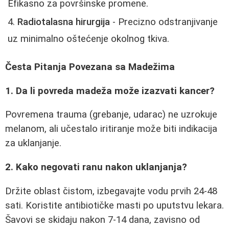
Efikasno za površinske promene.
Radiotalasna hirurgija
- Precizno odstranjivanje
uz minimalno oštećenje okolnog tkiva.
Česta Pitanja Povezana sa Madežima
1. Da li povreda madeža može izazvati kancer?
Povremena trauma (grebanje, udarac) ne uzrokuje
melanom, ali učestalo iritiranje može biti indikacija
za uklanjanje.
2. Kako negovati ranu nakon uklanjanja?
Držite oblast čistom, izbegavajte vodu prvih 24-48
sati. Koristite antibiotičke masti po uputstvu lekara.
Šavovi se skidaju nakon 7-14 dana, zavisno od