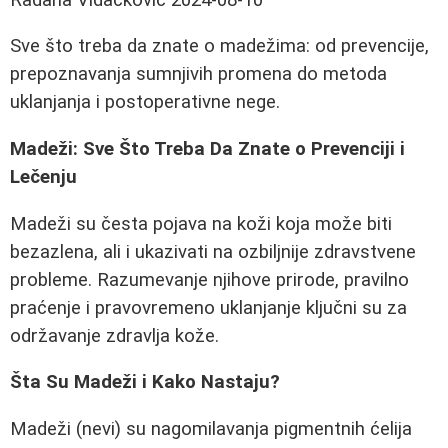
Sve što treba da znate o madežima: od prevencije,
prepoznavanja sumnjivih promena do metoda
uklanjanja i postoperativne nege.
Madeži: Sve Što Treba Da Znate o Prevenciji i
Lečenju
Madeži su česta pojava na koži koja može biti
bezazlena, ali i ukazivati na ozbiljnije zdravstvene
probleme. Razumevanje njihove prirode, pravilno
praćenje i pravovremeno uklanjanje ključni su za
održavanje zdravlja kože.
Šta Su Madeži i Kako Nastaju?
Madeži (nevi) su nagomilavanja pigmentnih ćelija