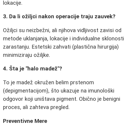
lokacije.
3. Da li ožiljci nakon operacije traju zauvek?
Ožiljci su neizbežni, ali njihova vidljivost zavisi od
metode uklanjanja, lokacije i individualne sklonosti
zarastanju. Estetski zahvati (plastična hirurgija)
minimiziraju ožiljke.
4. Šta je "halo madež"?
To je madež okružen belim prstenom
(depigmentacijom), što ukazuje na imunološki
odgovor koji uništava pigment. Obično je benigni
proces, ali zahteva pregled.
Preventivne Mere