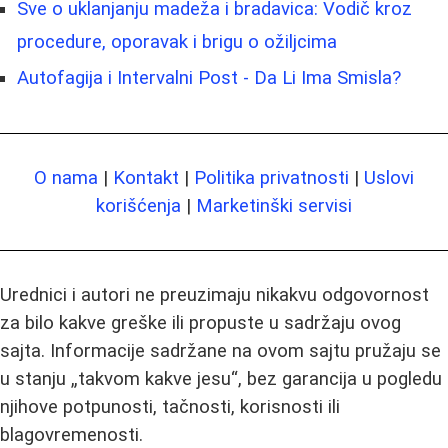
Sve o uklanjanju madeža i bradavica: Vodič kroz
procedure, oporavak i brigu o ožiljcima
Autofagija i Intervalni Post - Da Li Ima Smisla?
O nama
|
Kontakt
|
Politika privatnosti
|
Uslovi
korišćenja
|
Marketinški servisi
Urednici i autori ne preuzimaju nikakvu odgovornost
za bilo kakve greške ili propuste u sadržaju ovog
sajta. Informacije sadržane na ovom sajtu pružaju se
u stanju „takvom kakve jesu“, bez garancija u pogledu
njihove potpunosti, tačnosti, korisnosti ili
blagovremenosti.