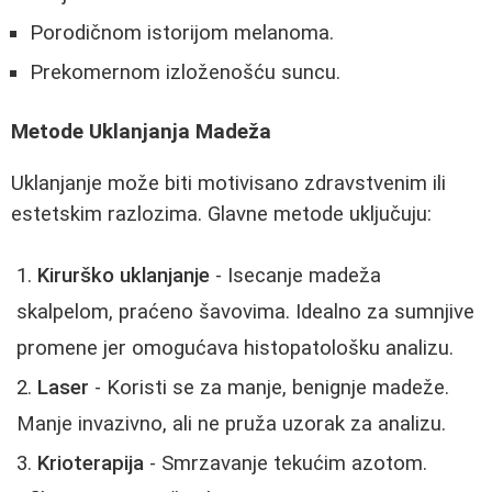
Porodičnom istorijom melanoma.
Prekomernom izloženošću suncu.
Metode Uklanjanja Madeža
Uklanjanje može biti motivisano zdravstvenim ili
estetskim razlozima. Glavne metode uključuju:
Kirurško uklanjanje
- Isecanje madeža
skalpelom, praćeno šavovima. Idealno za sumnjive
promene jer omogućava histopatološku analizu.
Laser
- Koristi se za manje, benignje madeže.
Manje invazivno, ali ne pruža uzorak za analizu.
Krioterapija
- Smrzavanje tekućim azotom.