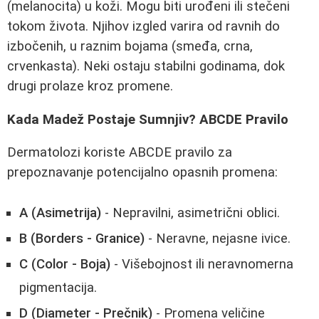
(melanocita) u koži. Mogu biti urođeni ili stečeni
tokom života. Njihov izgled varira od ravnih do
izbočenih, u raznim bojama (smeđa, crna,
crvenkasta). Neki ostaju stabilni godinama, dok
drugi prolaze kroz promene.
Kada Madež Postaje Sumnjiv? ABCDE Pravilo
Dermatolozi koriste ABCDE pravilo za
prepoznavanje potencijalno opasnih promena:
A (Asimetrija)
- Nepravilni, asimetrični oblici.
B (Borders - Granice)
- Neravne, nejasne ivice.
C (Color - Boja)
- Višebojnost ili neravnomerna
pigmentacija.
D (Diameter - Prečnik)
- Promena veličine