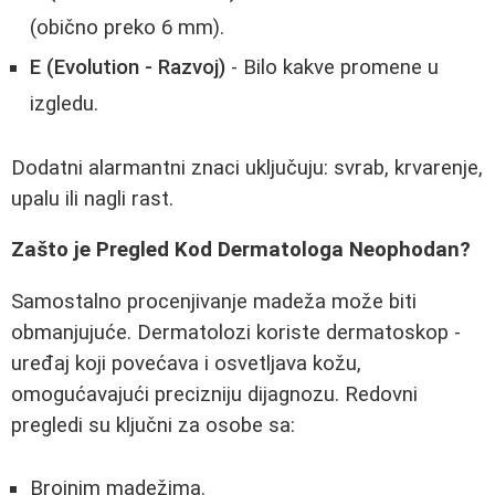
(obično preko 6 mm).
E (Evolution - Razvoj)
- Bilo kakve promene u
izgledu.
Dodatni alarmantni znaci uključuju: svrab, krvarenje,
upalu ili nagli rast.
Zašto je Pregled Kod Dermatologa Neophodan?
Samostalno procenjivanje madeža može biti
obmanjujuće. Dermatolozi koriste dermatoskop -
uređaj koji povećava i osvetljava kožu,
omogućavajući precizniju dijagnozu. Redovni
pregledi su ključni za osobe sa:
Brojnim madežima.