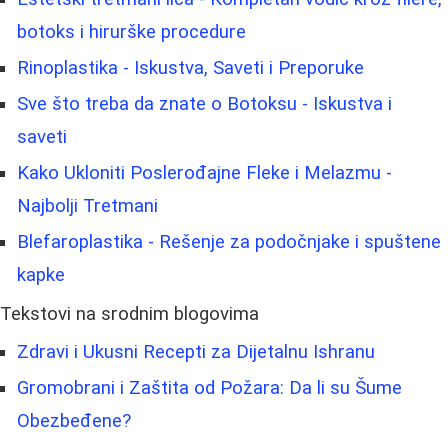
botoks i hirurške procedure
Rinoplastika - Iskustva, Saveti i Preporuke
Sve što treba da znate o Botoksu - Iskustva i
saveti
Kako Ukloniti Poslerođajne Fleke i Melazmu -
Najbolji Tretmani
Blefaroplastika - Rešenje za podočnjake i spuštene
kapke
Tekstovi na srodnim blogovima
Zdravi i Ukusni Recepti za Dijetalnu Ishranu
Gromobrani i Zaštita od Požara: Da li su Šume
Obezbeđene?