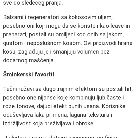
sve do sledećeg pranja.
Balzami i regeneratori sa kokosovim uljem,
posebno oni koji mogu da se koriste i kao leave-in
preparati, postali su omiljeni kod onih sa jakom,
gustom i neposlušnom kosom. Ovi proizvodi hrane
kosu, zaglađuju je i smanjuju volumen bez
dodatnog mašćenja.
Šminkerski favoriti
Tečni ruževi sa dugotrajnim efektom su postali hit,
posebno one nijanse koje kombinuju ljubičaste i
roze tonove, dajući efekt punih usana. Korisnike
oduševljava laka primena, lagana tekstura i
izdržljivost koja preživljava i obroke.
Hajlajteri u roze i zlatnim nijansama, sa finim