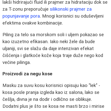
lakši hidrirajući fluid ili prajmer za hidrataciju dok se
za T-zonu preporučuje
silikonski prajmer za
popunjavanje pora
. Mnogi korisnici su oduševljeni
efektima ovakve kombinacije.
Piling za telo sa morskom soli i uljem pokazao se
kao izuzetno efikasan. Iako neki žele da bude
uljaniji, svi se slažu da daje intenzivan efekat
čišćenja i glatkoće kože koja traje duže nego kod
većine pilinga.
Proizvodi za negu kose
Masku za suvu kosu korisnici opisuju kao "lek" -
kosa posle pranja izgleda kao iz salona, lako se
češlja, divna je na dodir i odlično se oblikuje.
Dodatni plus je što se kosa ne masti brzo i mirise