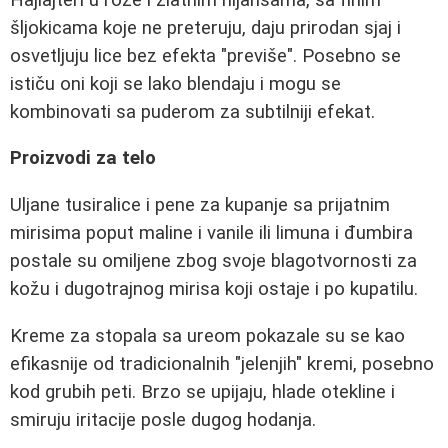
šljokicama koje ne preteruju, daju prirodan sjaj i
osvetljuju lice bez efekta "previše". Posebno se
ističu oni koji se lako blendaju i mogu se
kombinovati sa puderom za subtilniji efekat.
Proizvodi za telo
Uljane tusiralice i pene za kupanje sa prijatnim
mirisima poput maline i vanile ili limuna i đumbira
postale su omiljene zbog svoje blagotvornosti za
kožu i dugotrajnog mirisa koji ostaje i po kupatilu.
Kreme za stopala sa ureom pokazale su se kao
efikasnije od tradicionalnih "jelenjih" kremi, posebno
kod grubih peti. Brzo se upijaju, hlade otekline i
smiruju iritacije posle dugog hodanja.