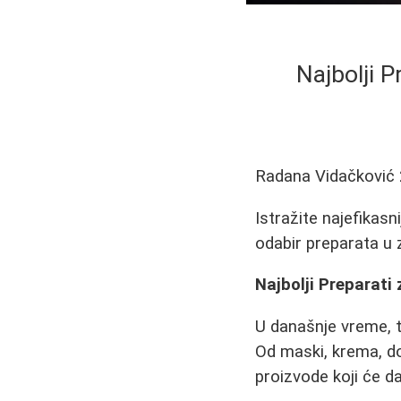
Najbolji P
Radana Vidačković
Istražite najefikasn
odabir preparata u z
Najbolji Preparati 
U današnje vreme, tr
Od maski, krema, do
proizvode koji će da