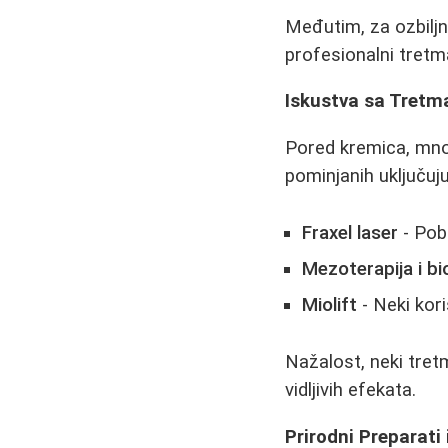
Međutim, za ozbiljn
profesionalni tretm
Iskustva sa Tret
Pored kremica, mno
pominjanih uključuju
Fraxel laser
- Pobo
Mezoterapija i bio
Miolift
- Neki kori
Nažalost, neki tretm
vidljivih efekata.
Prirodni Preparati