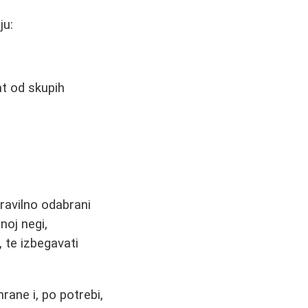
ju:
at od skupih
ravilno odabrani
noj negi,
, te izbegavati
rane i, po potrebi,