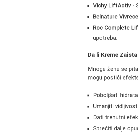
Vichy LiftActiv
- 
Belnature Vivrecel
Roc Complete Lif
upotreba.
Da li Kreme Zaista
Mnoge žene se pitaj
mogu postići efekte
Poboljšati hidrata
Umanjiti vidljivost 
Dati trenutni efek
Sprečiti dalje opu