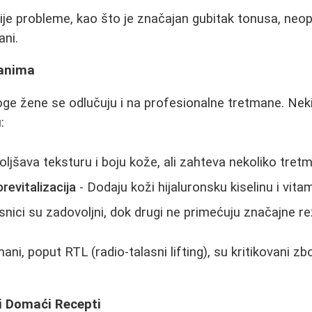
ije probleme, kao što je značajan gubitak tonusa, neo
ani.
manima
ge žene se odlučuju i na profesionalne tretmane. Nek
:
ljšava teksturu i boju kože, ali zahteva nekoliko tret
revitalizacija
- Dodaju koži hijaluronsku kiselinu i vita
snici su zadovoljni, dok drugi ne primećuju značajne re
ani, poput RTL (radio-talasni lifting), su kritikovani 
 i Domaći Recepti