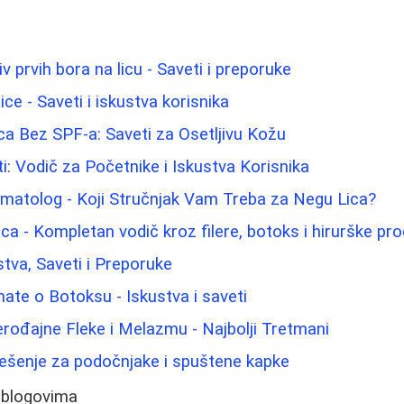
iv prvih bora na licu - Saveti i preporuke
ice - Saveti i iskustva korisnika
a Bez SPF-a: Saveti za Osetljivu Kožu
: Vodič za Početnike i Iskustva Korisnika
matolog - Koji Stručnjak Vam Treba za Negu Lica?
ica - Kompletan vodič kroz filere, botoks i hirurške pr
stva, Saveti i Preporuke
nate o Botoksu - Iskustva i saveti
erođajne Fleke i Melazmu - Najbolji Tretmani
Rešenje za podočnjake i spuštene kapke
 blogovima