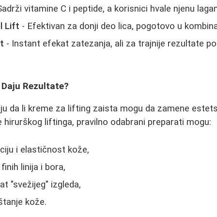
Sadrži vitamine C i peptide, a korisnici hvale njenu laga
 Lift
- Efektivan za donji deo lica, pogotovo u kombin
t
- Instant efekat zatezanja, ali za trajnije rezultate 
 Daju Rezultate?
u da li kreme za lifting zaista mogu da zamene estets
 hirurškog liftinga, pravilno odabrani preparati mogu:
ciju i elastičnost kože,
finih linija i bora,
at "svežijeg" izgleda,
štanje kože.