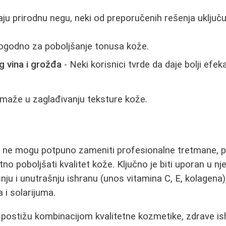
aju prirodnu negu, neki od preporučenih rešenja uključu
ogodno za poboljšanje tonusa kože.
 vina i grožđa
- Neki korisnici tvrde da daje bolji efek
maže u zaglađivanju teksture kože.
i ne mogu potpuno zameniti profesionalne tretmane, p
o poboljšati kvalitet kože. Ključno je biti uporan u nje
nju i unutrašnju ishranu (unos vitamina C, E, kolagena)
 i solarijuma.
e postižu kombinacijom kvalitetne kozmetike, zdrave ish