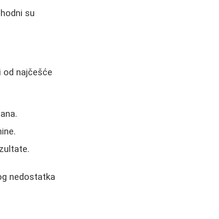
phodni su
i od najčešće
mana.
mine.
zultate.
zbog nedostatka