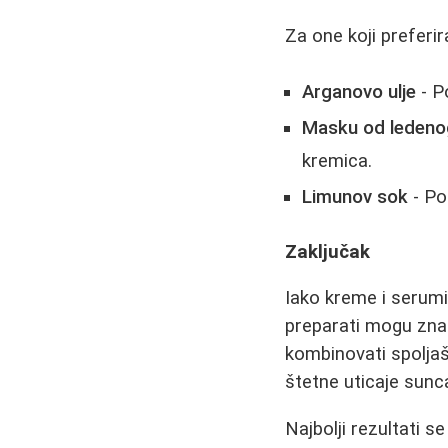
Za one koji preferir
Arganovo ulje
- P
Masku od ledenog
kremica.
Limunov sok
- Po
Zaključak
Iako kreme i serum
preparati mogu znatn
kombinovati spoljaš
štetne uticaje sunca
Najbolji rezultati s