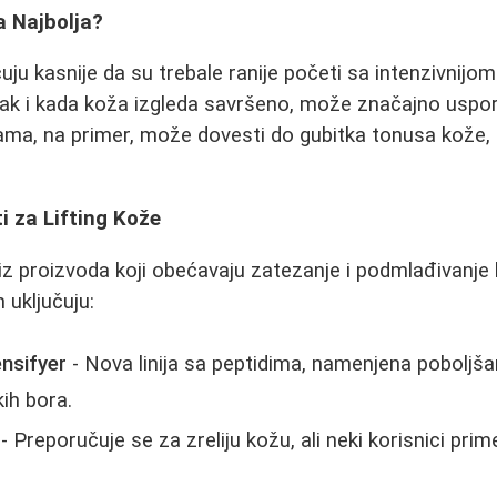
a Najbolja?
u kasnije da su trebale ranije početi sa intenzivnijo
ak i kada koža izgleda savršeno, može značajno uspori
rama, na primer, može dovesti do gubitka tonusa kože, 
i za Lifting Kože
niz proizvoda koji obećavaju zatezanje i podmlađivanje
 uključuju:
nsifyer
- Nova linija sa peptidima, namenjena poboljšan
kih bora.
- Preporučuje se za zreliju kožu, ali neki korisnici pri