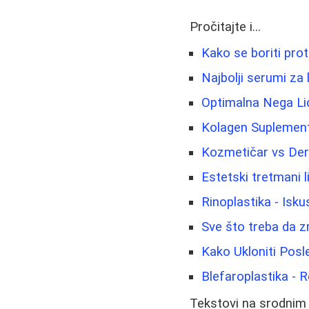
Pročitajte i...
Kako se boriti prot
Najbolji serumi za l
Optimalna Nega Lic
Kolagen Suplementi
Kozmetičar vs Der
Estetski tretmani l
Rinoplastika - Isku
Sve što treba da z
Kako Ukloniti Posl
Blefaroplastika - 
Tekstovi na srodnim