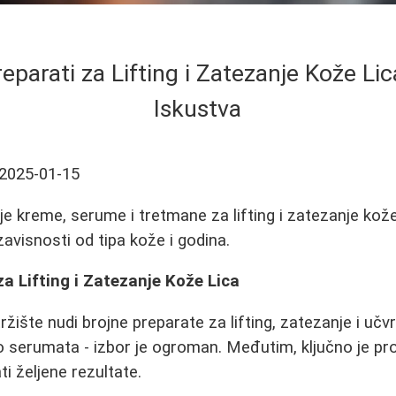
reparati za Lifting i Zatezanje Kože Lica
Iskustva
2025-01-15
ije kreme, serume i tretmane za lifting i zatezanje kože
avisnosti od tipa kože i godina.
za Lifting i Zatezanje Kože Lica
žište nudi brojne preparate za lifting, zatezanje i učvr
 serumata - izbor je ogroman. Međutim, ključno je pr
ti željene rezultate.