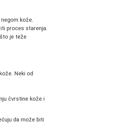
m negom kože.
ti proces starenja.
što je teže
 kože. Neki od
ju čvrstine kože i
mećuju da može biti