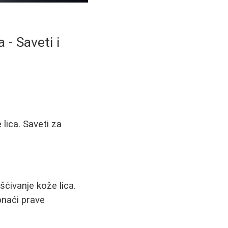
 - Saveti i
 lica. Saveti za
šćivanje kože lica.
onaći prave