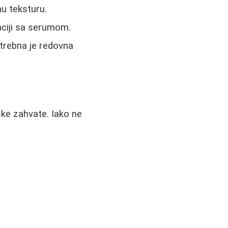
nu teksturu.
aciji sa serumom.
potrebna je redovna
ke zahvate. Iako ne