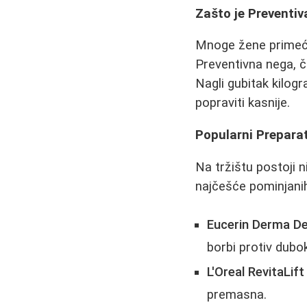
Zašto je Preventiv
Mnoge žene primećuj
Preventivna nega, č
Nagli gubitak kilog
popraviti kasnije.
Popularni Preparat
Na tržištu postoji 
najčešće pominjanih
Eucerin Derma De
borbi protiv dubo
L'Oreal RevitaLift
premasna.