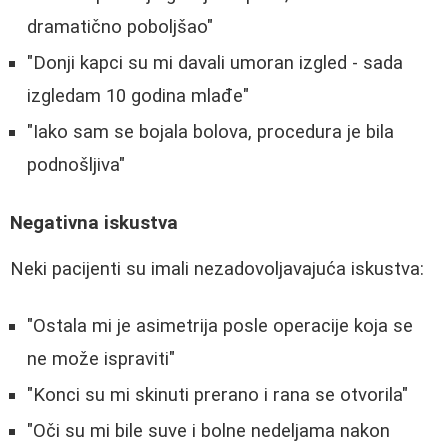
dramatično poboljšao"
"Donji kapci su mi davali umoran izgled - sada
izgledam 10 godina mlađe"
"Iako sam se bojala bolova, procedura je bila
podnošljiva"
Negativna iskustva
Neki pacijenti su imali nezadovoljavajuća iskustva:
"Ostala mi je asimetrija posle operacije koja se
ne može ispraviti"
"Konci su mi skinuti prerano i rana se otvorila"
"Oči su mi bile suve i bolne nedeljama nakon