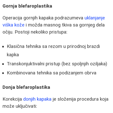
Gornja blefaroplastika
Operacija gornjih kapaka podrazumeva
uklanjanje
viška kože
i možda masnog tkiva sa gornjeg dela
očiju. Postoji nekoliko pristupa:
Klasična tehnika sa rezom u prirodnoj brazdi
kapka
Transkonjuktivalni pristup (bez spoljnjih oziljaka)
Kombinovana tehnika sa podizanjem obrva
Donja blefaroplastika
Korekcija
donjih kapaka
je složenija procedura koja
može uključivati: