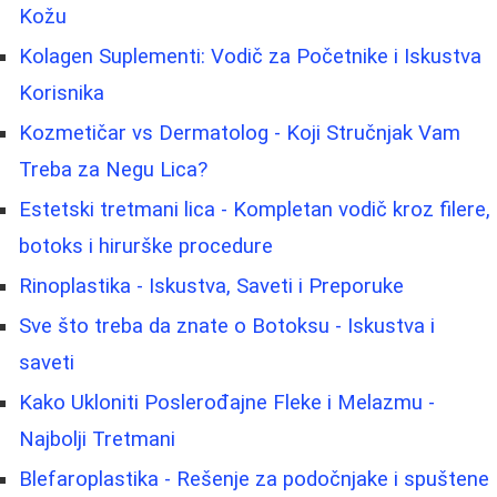
Kožu
Kolagen Suplementi: Vodič za Početnike i Iskustva
Korisnika
Kozmetičar vs Dermatolog - Koji Stručnjak Vam
Treba za Negu Lica?
Estetski tretmani lica - Kompletan vodič kroz filere,
botoks i hirurške procedure
Rinoplastika - Iskustva, Saveti i Preporuke
Sve što treba da znate o Botoksu - Iskustva i
saveti
Kako Ukloniti Poslerođajne Fleke i Melazmu -
Najbolji Tretmani
Blefaroplastika - Rešenje za podočnjake i spuštene