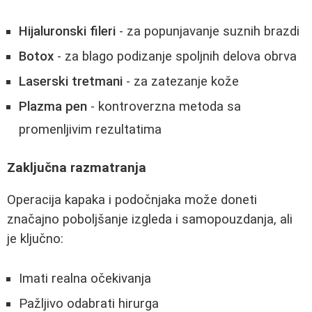
Hijaluronski fileri
- za popunjavanje suznih brazdi
Botox
- za blago podizanje spoljnih delova obrva
Laserski tretmani
- za zatezanje kože
Plazma pen
- kontroverzna metoda sa
promenljivim rezultatima
Zaključna razmatranja
Operacija kapaka i podočnjaka može doneti
značajno poboljšanje izgleda i samopouzdanja, ali
je ključno:
Imati realna očekivanja
Pažljivo odabrati hirurga