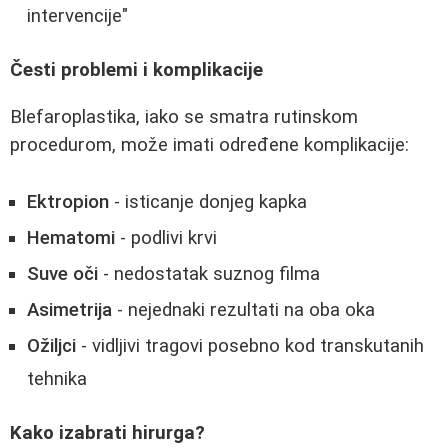
intervencije"
Česti problemi i komplikacije
Blefaroplastika, iako se smatra rutinskom
procedurom, može imati određene komplikacije:
Ektropion
- isticanje donjeg kapka
Hematomi
- podlivi krvi
Suve oči
- nedostatak suznog filma
Asimetrija
- nejednaki rezultati na oba oka
Ožiljci
- vidljivi tragovi posebno kod transkutanih
tehnika
Kako izabrati hirurga?