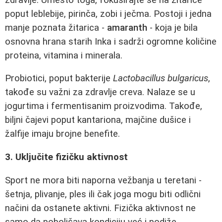
poput leblebije, pirinča, zobi i ječma. Postoji i jedna
manje poznata žitarica -
amaranth
- koja je bila
osnovna hrana starih Inka i sadrži ogromne količine
proteina, vitamina i minerala.
Probiotici, poput bakterije
Lactobacillus bulgaricus
,
takođe su važni za zdravlje creva. Nalaze se u
jogurtima i fermentisanim proizvodima. Takođe,
biljni čajevi poput kantariona, majčine dušice i
žalfije imaju brojne benefite.
3. Uključite fizičku aktivnost
Sport ne mora biti naporna vežbanja u teretani -
šetnja, plivanje, ples ili čak joga mogu biti odlični
načini da ostanete aktivni. Fizička aktivnost ne
samo da poboljšava kondiciju već i podiže