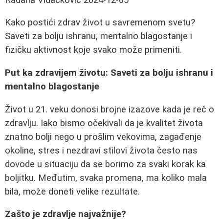
Kako postići zdrav život u savremenom svetu?
Saveti za bolju ishranu, mentalno blagostanje i
fizičku aktivnost koje svako može primeniti.
Put ka zdravijem životu: Saveti za bolju ishranu i
mentalno blagostanje
Život u 21. veku donosi brojne izazove kada je reč o
zdravlju. Iako bismo očekivali da je kvalitet života
znatno bolji nego u prošlim vekovima, zagađenje
okoline, stres i nezdravi stilovi života često nas
dovode u situaciju da se borimo za svaki korak ka
boljitku. Međutim, svaka promena, ma koliko mala
bila, može doneti velike rezultate.
Zašto je zdravlje najvažnije?