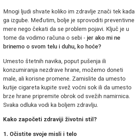
Mnogi ljudi shvate koliko im zdravlje znači tek kada
ga izgube. Međutim, bolje je sprovoditi preventivne
mere nego čekati da se problem pojavi. Ključ je u
tome da vodimo računa o sebi -
jer ako mi ne
brinemo o svom telu i duhu, ko hoće?
Umesto štetnih navika, poput pušenja ili
konzumiranja nezdrave hrane, možemo doneti
male, ali korisne promene. Zamislite da umesto
kutije cigareta kupite svež voćni sok ili da umesto
brze hrane pripremite obrok od svežih namirnica.
Svaka odluka vodi ka boljem zdravlju.
Kako započeti zdraviji životni stil?
1. Očistite svoje misli i telo