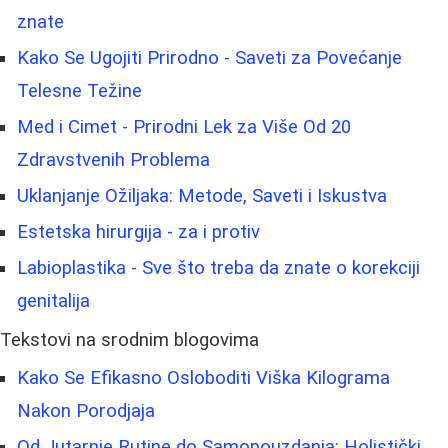
znate
Kako Se Ugojiti Prirodno - Saveti za Povećanje
Telesne Težine
Med i Cimet - Prirodni Lek za Više Od 20
Zdravstvenih Problema
Uklanjanje Ožiljaka: Metode, Saveti i Iskustva
Estetska hirurgija - za i protiv
Labioplastika - Sve što treba da znate o korekciji
genitalija
Tekstovi na srodnim blogovima
Kako Se Efikasno Osloboditi Viška Kilograma
Nakon Porodjaja
Od Jutarnje Rutine do Samopouzdanja: Holistički