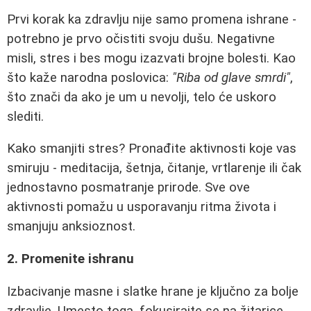
Prvi korak ka zdravlju nije samo promena ishrane -
potrebno je prvo očistiti svoju dušu. Negativne
misli, stres i bes mogu izazvati brojne bolesti. Kao
što kaže narodna poslovica:
"Riba od glave smrdi"
,
što znači da ako je um u nevolji, telo će uskoro
slediti.
Kako smanjiti stres? Pronađite aktivnosti koje vas
smiruju - meditacija, šetnja, čitanje, vrtlarenje ili čak
jednostavno posmatranje prirode. Sve ove
aktivnosti pomažu u usporavanju ritma života i
smanjuju anksioznost.
2. Promenite ishranu
Izbacivanje masne i slatke hrane je ključno za bolje
zdravlje. Umesto toga, fokusirajte se na žitarice