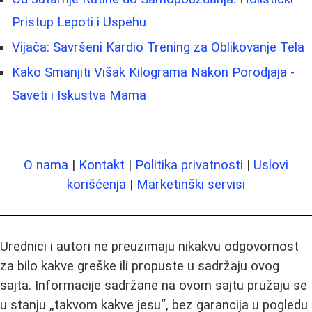
Pristup Lepoti i Uspehu
Vijača: Savršeni Kardio Trening za Oblikovanje Tela
Kako Smanjiti Višak Kilograma Nakon Porodjaja -
Saveti i Iskustva Mama
O nama
|
Kontakt
|
Politika privatnosti
|
Uslovi
korišćenja
|
Marketinški servisi
Urednici i autori ne preuzimaju nikakvu odgovornost
za bilo kakve greške ili propuste u sadržaju ovog
sajta. Informacije sadržane na ovom sajtu pružaju se
u stanju „takvom kakve jesu“, bez garancija u pogledu