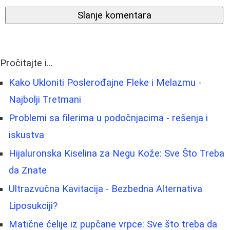
Slanje komentara
Pročitajte i...
Kako Ukloniti Poslerođajne Fleke i Melazmu -
Najbolji Tretmani
Problemi sa filerima u podočnjacima - rešenja i
iskustva
Hijaluronska Kiselina za Negu Kože: Sve Što Treba
da Znate
Ultrazvučna Kavitacija - Bezbedna Alternativa
Liposukciji?
Matične ćelije iz pupčane vrpce: Sve što treba da