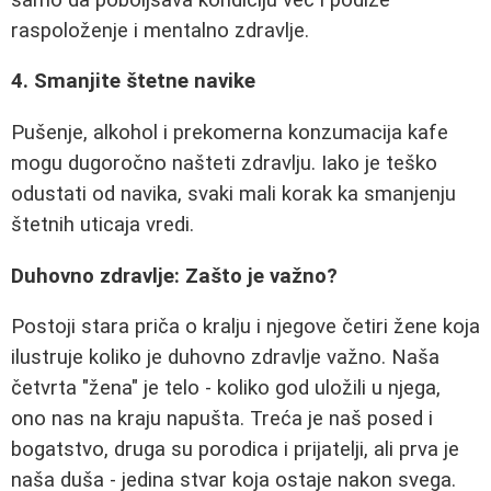
raspoloženje i mentalno zdravlje.
4. Smanjite štetne navike
Pušenje, alkohol i prekomerna konzumacija kafe
mogu dugoročno našteti zdravlju. Iako je teško
odustati od navika, svaki mali korak ka smanjenju
štetnih uticaja vredi.
Duhovno zdravlje: Zašto je važno?
Postoji stara priča o kralju i njegove četiri žene koja
ilustruje koliko je duhovno zdravlje važno. Naša
četvrta "žena" je telo - koliko god uložili u njega,
ono nas na kraju napušta. Treća je naš posed i
bogatstvo, druga su porodica i prijatelji, ali prva je
naša duša - jedina stvar koja ostaje nakon svega.