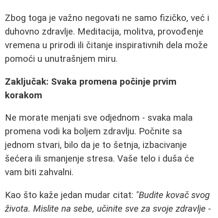
Zbog toga je važno negovati ne samo fizičko, već i
duhovno zdravlje. Meditacija, molitva, provođenje
vremena u prirodi ili čitanje inspirativnih dela može
pomoći u unutrašnjem miru.
Zaključak: Svaka promena počinje prvim
korakom
Ne morate menjati sve odjednom - svaka mala
promena vodi ka boljem zdravlju. Počnite sa
jednom stvari, bilo da je to šetnja, izbacivanje
šećera ili smanjenje stresa. Vaše telo i duša će
vam biti zahvalni.
Kao što kaže jedan mudar citat:
"Budite kovač svog
života. Mislite na sebe, učinite sve za svoje zdravlje -