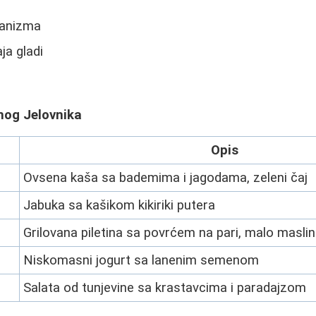
ganizma
ja gladi
nog Jelovnika
Opis
Ovsena kaša sa bademima i jagodama, zeleni čaj
Jabuka sa kašikom kikiriki putera
Grilovana piletina sa povrćem na pari, malo maslin
Niskomasni jogurt sa lanenim semenom
Salata od tunjevine sa krastavcima i paradajzom