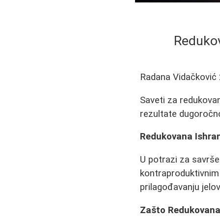
Redukov
Radana Vidačković
Saveti za redukovanu
rezultate dugoročn
Redukovana Ishran
U potrazi za savrše
kontraproduktivnim 
prilagođavanju jelov
Zašto Redukovana 