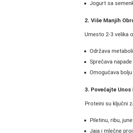
Jogurt sa seme
2. Više Manjih Ob
Umesto 2-3 velika o
Održava metabol
Sprečava napade 
Omogućava bolju 
3. Povećajte Unos
Proteini su ključni
Piletinu, ribu, june
Jaja i mlečne pro