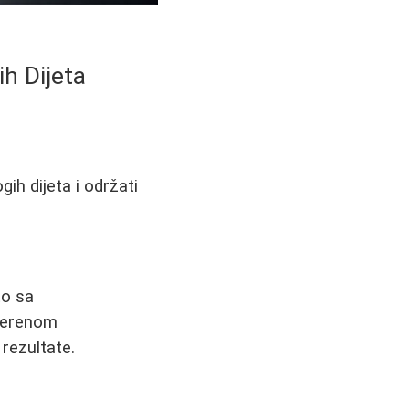
h Dijeta
ih dijeta i održati
to sa
umerenom
 rezultate.