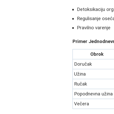
Detoksikaciju or
Regulisanje oseća
Pravilno varenje
Primer Jednodnev
Obrok
Doručak
Užina
Ručak
Popodnevna užina
Večera