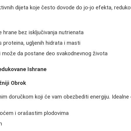
ktivnih dijeta koje često dovode do jo-jo efekta, reduk
e hrane bez isključivanja nutrienata
proteina, ugljenih hidrata i masti
ji može da postane deo svakodnevnog života
edukovane Ishrane
žniji Obrok
nim doručkom koji će vam obezbediti energiju. Idealne o
oćem i orašastim plodovima
m