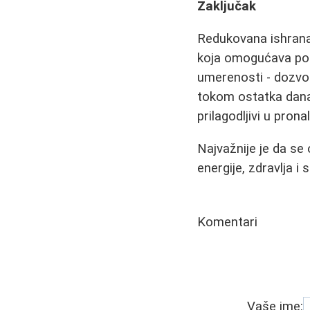
Zaključak
Redukovana ishrana 
koja omogućava post
umerenosti - dozvol
tokom ostatka dana.
prilagodljivi u pron
Najvažnije je da se 
energije, zdravlja 
Komentari
Vaše ime: