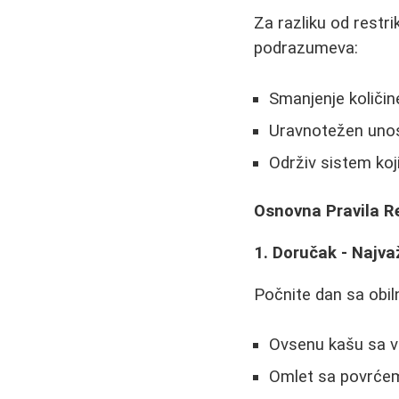
Za razliku od restri
podrazumeva:
Smanjenje količin
Uravnotežen unos 
Održiv sistem ko
Osnovna Pravila R
1. Doručak - Najva
Počnite dan sa obil
Ovsenu kašu sa v
Omlet sa povrće