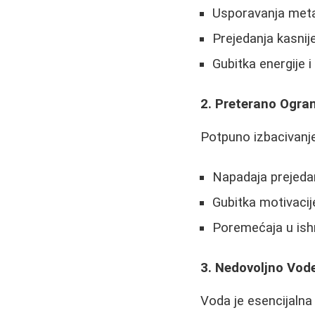
Usporavanja met
Prejedanja kasnij
Gubitka energije i
2. Preterano Ogra
Potpuno izbacivanje
Napadaja prejeda
Gubitka motivacij
Poremećaja u ish
3. Nedovoljno Vod
Voda je esencijalna