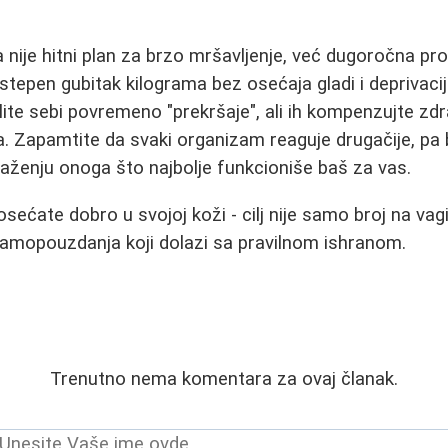
nije hitni plan za brzo mršavljenje, već dugoročna pr
epen gubitak kilograma bez osećaja gladi i deprivacije
ite sebi povremeno "prekršaje", ali ih kompenzujte zdr
 Zapamtite da svaki organizam reaguje drugačije, pa bud
alaženju onoga što najbolje funkcioniše baš za vas.
osećate dobro u svojoj koži - cilj nije samo broj na vag
i samopouzdanja koji dolazi sa pravilnom ishranom.
Trenutno nema komentara za ovaj članak.