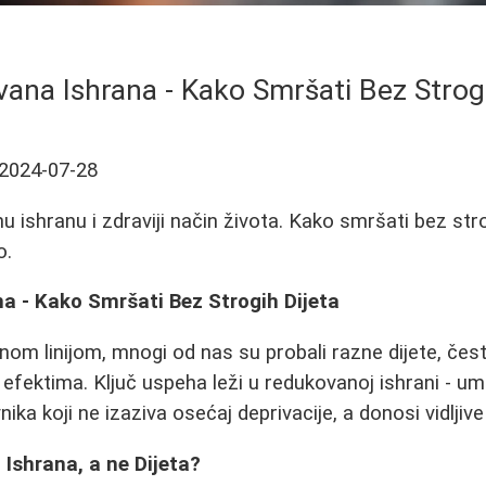
ana Ishrana - Kako Smršati Bez Strogi
2024-07-28
 ishranu i zdraviji način života. Kako smršati bez strog
o.
a - Kako Smršati Bez Strogih Dijeta
nom linijom, mnogi od nas su probali razne dijete, čes
efektima. Ključ uspeha leži u redukovanoj ishrani - 
nika koji ne izaziva osećaj deprivacije, a donosi vidljive
Ishrana, a ne Dijeta?