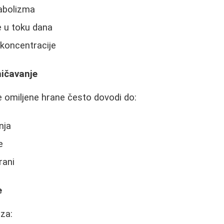
abolizma
e u toku dana
 koncentracije
ničavanje
 omiljene hrane često dovodi do:
nja
e
rani
e
 za: