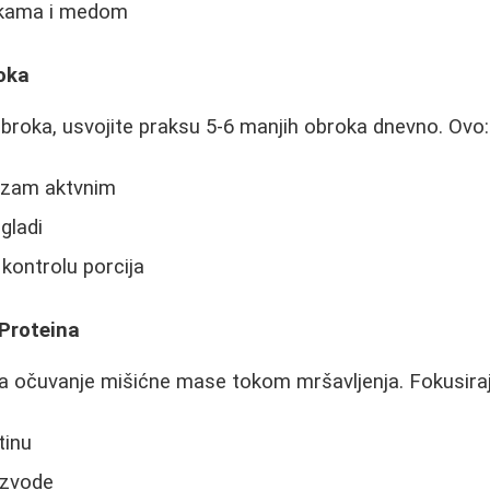
nkama i medom
roka
broka, usvojite praksu 5-6 manjih obroka dnevno. Ovo:
izam aktvnim
gladi
kontrolu porcija
 Proteina
 za očuvanje mišićne mase tokom mršavljenja. Fokusiraj
tinu
izvode