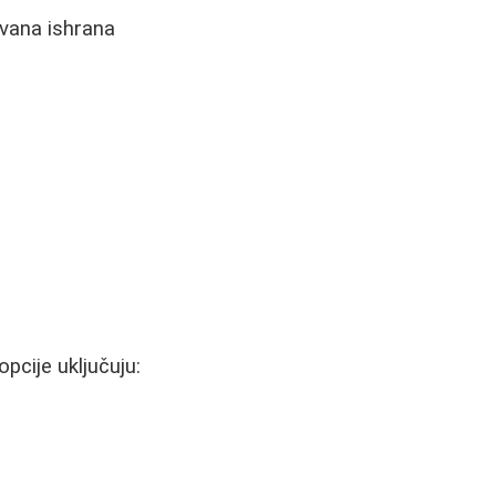
ovana ishrana
pcije uključuju: