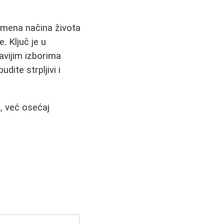
omena načina života
. Ključ je u
avijim izborima
ite strpljivi i
i, već osećaj