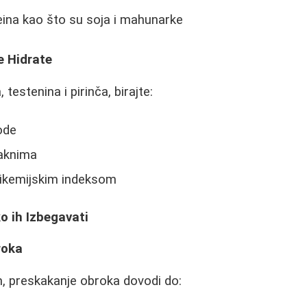
teina kao što su soja i mahunarke
e Hidrate
testenina i pirinča, birajte:
ode
aknima
likemijskim indeksom
o ih Izbegavati
roka
im, preskakanje obroka dovodi do: