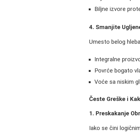
Biljne izvore pro
4. Smanjite Ugljen
Umesto belog hleba, 
Integralne proizv
Povrće bogato vl
Voće sa niskim g
Česte Greške i Kak
1. Preskakanje Ob
Iako se čini logičn