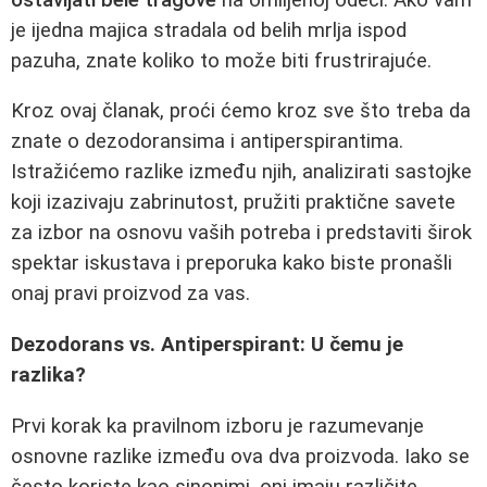
je ijedna majica stradala od belih mrlja ispod
pazuha, znate koliko to može biti frustrirajuće.
Kroz ovaj članak, proći ćemo kroz sve što treba da
znate o dezodoransima i antiperspirantima.
Istražićemo razlike između njih, analizirati sastojke
koji izazivaju zabrinutost, pružiti praktične savete
za izbor na osnovu vaših potreba i predstaviti širok
spektar iskustava i preporuka kako biste pronašli
onaj pravi proizvod za vas.
Dezodorans vs. Antiperspirant: U čemu je
razlika?
Prvi korak ka pravilnom izboru je razumevanje
osnovne razlike između ova dva proizvoda. Iako se
često koriste kao sinonimi, oni imaju različite