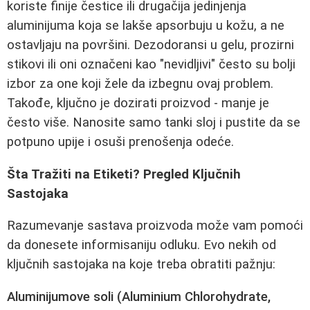
koriste finije čestice ili drugačija jedinjenja
aluminijuma koja se lakše apsorbuju u kožu, a ne
ostavljaju na površini. Dezodoransi u gelu, prozirni
stikovi ili oni označeni kao "nevidljivi" često su bolji
izbor za one koji žele da izbegnu ovaj problem.
Takođe, ključno je dozirati proizvod - manje je
često više. Nanosite samo tanki sloj i pustite da se
potpuno upije i osuši prenošenja odeće.
Šta Tražiti na Etiketi? Pregled Ključnih
Sastojaka
Razumevanje sastava proizvoda može vam pomoći
da donesete informisaniju odluku. Evo nekih od
ključnih sastojaka na koje treba obratiti pažnju:
Aluminijumove soli (Aluminium Chlorohydrate,