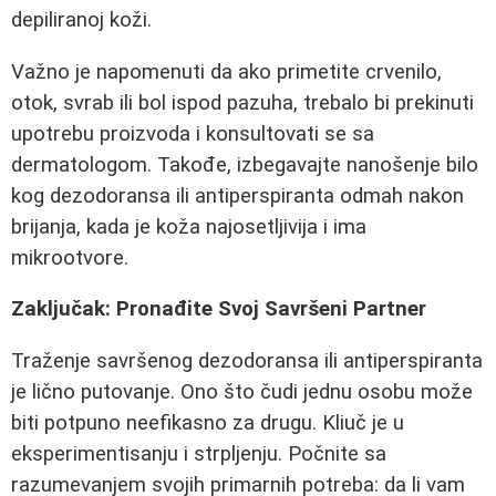
depiliranoj koži.
Važno je napomenuti da ako primetite crvenilo,
otok, svrab ili bol ispod pazuha, trebalo bi prekinuti
upotrebu proizvoda i konsultovati se sa
dermatologom. Takođe, izbegavajte nanošenje bilo
kog dezodoransa ili antiperspiranta odmah nakon
brijanja, kada je koža najosetljivija i ima
mikrootvore.
Zaključak: Pronađite Svoj Savršeni Partner
Traženje savršenog dezodoransa ili antiperspiranta
je lično putovanje. Ono što čudi jednu osobu može
biti potpuno neefikasno za drugu. Kliuč je u
eksperimentisanju i strpljenju. Počnite sa
razumevanjem svojih primarnih potreba: da li vam