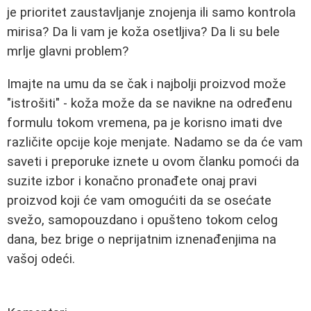
je prioritet zaustavljanje znojenja ili samo kontrola
mirisa? Da li vam je koža osetljiva? Da li su bele
mrlje glavni problem?
Imajte na umu da se čak i najbolji proizvod može
"istrošiti" - koža može da se navikne na određenu
formulu tokom vremena, pa je korisno imati dve
različite opcije koje menjate. Nadamo se da će vam
saveti i preporuke iznete u ovom članku pomoći da
suzite izbor i konačno pronađete onaj pravi
proizvod koji će vam omogućiti da se osećate
svežo, samopouzdano i opušteno tokom celog
dana, bez brige o neprijatnim iznenađenjima na
vašoj odeći.