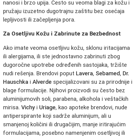
nanosi i brzo upija. Često su veoma blagi za kožu i
pružaju izuzetno dugotrajnu zaštitu bez osećaja
lepljivosti ili začepljenja pora.
Za Osetljivu Kožu i Zabrinute za Bezbednost
Ako imate veoma osetljivu kožu, sklonu iritacijama
ili alergijama, ili ste jednostavno zabrinuti zbog
dugoročne upotrebe određenih sastojaka, tržište
nudi rešenja. Brendovi poput
Lavera
,
Sebamed
,
Dr.
Hauschka
i
Alverde
specijalizovani su za prirodnije i
blage formulacije. Njihovi proizvodi su često bez
aluminijumovih soli, parabena, alkohola i veštačkih
mirisa.
Vichy
i
Uriage
, kao apoteke brendovi, nude
antiperspirante koji sadrže aluminijum, ali u
smanjenoj količini ili drugačijim, manje iritirajućim
formulacijama, posebno namenjenim osetljivoj ili