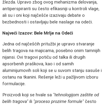
žlezda. Upravo zbog ovog mehanizma delovanja,
antiperspiranti su često efikasniji u kontroli vlage,
ali su i oni koji najčešće izazivaju debate o
bezbednosti i ostavljaju bele naslage na odeći.
Najveći Izazov: Bele Mrlje na Odeći
Jedna od najčešćih pritužbi je upravo stvaranje
belih tragova na majicama, posebno onim tamnijih
nijansi. Ovi tragovi potiču od talka ili drugih
apsorbenih praškova, kao i od samih
aluminijumovih soli koji se u suvom stanju sasuše i
ostanu na tkanini. Rešenje leži u pažljivom izboru
formulacije.
Proizvodi koji se hvale sa
"tehnologijom zaštite od
belih tragova"
ili
"proceso prozirne formule"
često