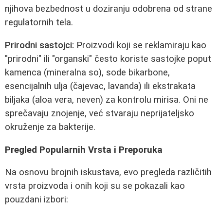
njihova bezbednost u doziranju odobrena od strane
regulatornih tela.
Prirodni sastojci:
Proizvodi koji se reklamiraju kao
"prirodni" ili "organski" često koriste sastojke poput
kamenca (mineralna so), sode bikarbone,
esencijalnih ulja (čajevac, lavanda) ili ekstrakata
biljaka (aloa vera, neven) za kontrolu mirisa. Oni ne
sprečavaju znojenje, već stvaraju neprijateljsko
okruženje za bakterije.
Pregled Popularnih Vrsta i Preporuka
Na osnovu brojnih iskustava, evo pregleda različitih
vrsta proizvoda i onih koji su se pokazali kao
pouzdani izbori: