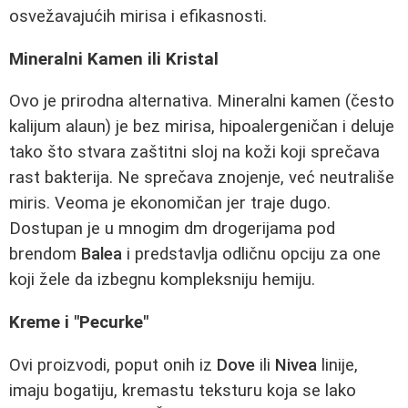
osvežavajućih mirisa i efikasnosti.
Mineralni Kamen ili Kristal
Ovo je prirodna alternativa. Mineralni kamen (često
kalijum alaun) je bez mirisa, hipoalergeničan i deluje
tako što stvara zaštitni sloj na koži koji sprečava
rast bakterija. Ne sprečava znojenje, već neutrališe
miris. Veoma je ekonomičan jer traje dugo.
Dostupan je u mnogim dm drogerijama pod
brendom
Balea
i predstavlja odličnu opciju za one
koji žele da izbegnu kompleksniju hemiju.
Kreme i "Pecurke"
Ovi proizvodi, poput onih iz
Dove
ili
Nivea
linije,
imaju bogatiju, kremastu teksturu koja se lako