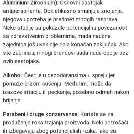
Aluminium Zirconium):
Osnovni sastojak
antiperspiranta. Dok efikasno smanjuje znojenje,
njegova upotreba je predmet mnogih rasprava.
Neke studije su pokazale potencijalnu povezanost
sa zdravstvenim problemima, mada naučna
zajednica još uvek nije dala konačan zaključak. Ako
ste zabrinuti, mnogi brendovi sada nude opcije bez
ovih sastojaka.
Alkohol:
Čest je u dezodoransima u spreju jer
pomaže brzom sušenju. Međutim, može da
izazove iritaciju ili peckanje, posebno odmah nakon
brijanja.
Parabeni i druge konzervanse:
Koriste se za
produženje roka trajanja proizvoda. Neki potrošači
ih izbegavaju zbog potencijalnih rizika, iako su