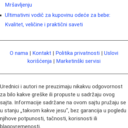
Mršavljenju
Ultimativni vodič za kupovinu odeće za bebe:
Kvalitet, veličine i praktični saveti
O nama
|
Kontakt
|
Politika privatnosti
|
Uslovi
korišćenja
|
Marketinški servisi
Urednici i autori ne preuzimaju nikakvu odgovornost
za bilo kakve greške ili propuste u sadržaju ovog
sajta. Informacije sadržane na ovom sajtu pružaju se
u stanju „takvom kakve jesu“, bez garancija u pogledu
njihove potpunosti, tačnosti, korisnosti ili
blagovremenosti.