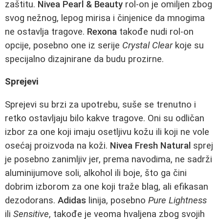
zaštitu.
Nivea Pearl & Beauty
rol-on je omiljen zbog
svog nežnog, lepog mirisa i činjenice da mnogima
ne ostavlja tragove.
Rexona
takođe nudi rol-on
opcije, posebno one iz serije
Crystal Clear
koje su
specijalno dizajnirane da budu prozirne.
Sprejevi
Sprejevi su brzi za upotrebu, suše se trenutno i
retko ostavljaju bilo kakve tragove. Oni su odličan
izbor za one koji imaju osetljivu kožu ili koji ne vole
osećaj proizvoda na koži.
Nivea Fresh Natural
sprej
je posebno zanimljiv jer, prema navodima, ne sadrži
aluminijumove soli, alkohol ili boje, što ga čini
dobrim izborom za one koji traže blag, ali efikasan
dezodorans.
Adidas
linija, posebno
Pure Lightness
ili
Sensitive
, takođe je veoma hvaljena zbog svojih