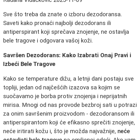
Sve što treba da znate o izboru dezodoransa.
Saveti kako pronaći najbolji dezodorans ili
antiperspirant koji sprečava znojenje, ne ostavlja
bele tragove i odgovara vašoj koži.
Savršen Dezodorans: Kako Izabrati Onaj Pravi i
Izbeći Bele Tragove
Kako se temperature dižu, a letnji dani postaju sve
topliji, jedan od najčešćih izazova sa kojim se
suočavamo je borba protiv znojenja i neprijatnih
mirisa. Mnogi od nas provode bezbroj sati u potrazi
za onim savršenim proizvodom - dezodoransom ili
antiperspirantom koji će efikasno sprečiti znojenje,
neće iritirati kožu i, što je možda najvažnije,
neće
ostavljati bele tragove
na omiljenoj odeći. Ako vam