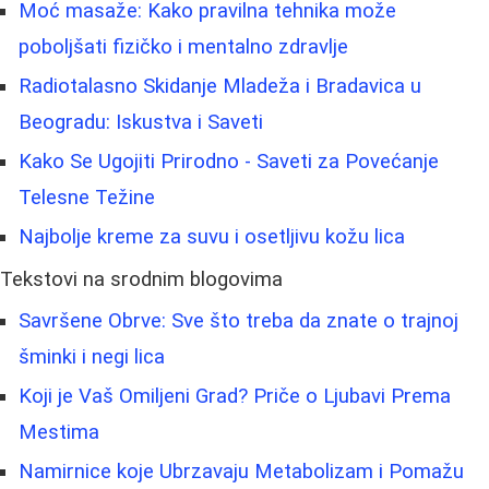
Moć masaže: Kako pravilna tehnika može
poboljšati fizičko i mentalno zdravlje
Radiotalasno Skidanje Mladeža i Bradavica u
Beogradu: Iskustva i Saveti
Kako Se Ugojiti Prirodno - Saveti za Povećanje
Telesne Težine
Najbolje kreme za suvu i osetljivu kožu lica
Tekstovi na srodnim blogovima
Savršene Obrve: Sve što treba da znate o trajnoj
šminki i negi lica
Koji je Vaš Omiljeni Grad? Priče o Ljubavi Prema
Mestima
Namirnice koje Ubrzavaju Metabolizam i Pomažu