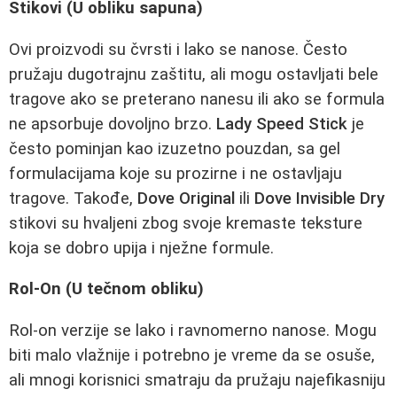
Stikovi (U obliku sapuna)
Ovi proizvodi su čvrsti i lako se nanose. Često
pružaju dugotrajnu zaštitu, ali mogu ostavljati bele
tragove ako se preterano nanesu ili ako se formula
ne apsorbuje dovoljno brzo.
Lady Speed Stick
je
često pominjan kao izuzetno pouzdan, sa gel
formulacijama koje su prozirne i ne ostavljaju
tragove. Takođe,
Dove Original
ili
Dove Invisible Dry
stikovi su hvaljeni zbog svoje kremaste teksture
koja se dobro upija i nježne formule.
Rol-On (U tečnom obliku)
Rol-on verzije se lako i ravnomerno nanose. Mogu
biti malo vlažnije i potrebno je vreme da se osuše,
ali mnogi korisnici smatraju da pružaju najefikasniju