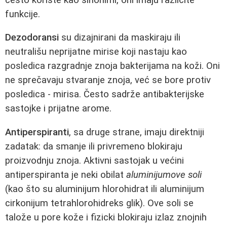
funkcije.
Dezodoransi
su dizajnirani da maskiraju ili
neutrališu neprijatne mirise koji nastaju kao
posledica razgradnje znoja bakterijama na koži. Oni
ne sprečavaju stvaranje znoja, već se bore protiv
posledica - mirisa. Često sadrže antibakterijske
sastojke i prijatne arome.
Antiperspiranti
, sa druge strane, imaju direktniji
zadatak: da smanje ili privremeno blokiraju
proizvodnju znoja. Aktivni sastojak u većini
antiperspiranta je neki obilat
aluminijumove soli
(kao što su aluminijum hlorohidrat ili aluminijum
cirkonijum tetrahlorohidreks glik). Ove soli se
talože u pore kože i fizicki blokiraju izlaz znojnih