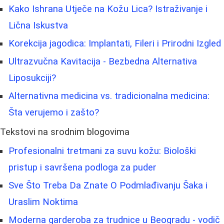
Kako Ishrana Utječe na Kožu Lica? Istraživanje i
Lična Iskustva
Korekcija jagodica: Implantati, Fileri i Prirodni Izgled
Ultrazvučna Kavitacija - Bezbedna Alternativa
Liposukciji?
Alternativna medicina vs. tradicionalna medicina:
Šta verujemo i zašto?
Tekstovi na srodnim blogovima
Profesionalni tretmani za suvu kožu: Biološki
pristup i savršena podloga za puder
Sve Što Treba Da Znate O Podmlađivanju Šaka i
Uraslim Noktima
Moderna garderoba za trudnice u Beogradu - vodič