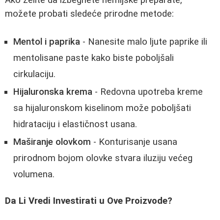
možete probati sledeće prirodne metode:
Mentol i paprika
- Nanesite malo ljute paprike ili
mentolisane paste kako biste poboljšali
cirkulaciju.
Hijaluronska krema
- Redovna upotreba kreme
sa hijaluronskom kiselinom može poboljšati
hidrataciju i elastičnost usana.
Maširanje olovkom
- Konturisanje usana
prirodnom bojom olovke stvara iluziju većeg
volumena.
Da Li Vredi Investirati u Ove Proizvode?