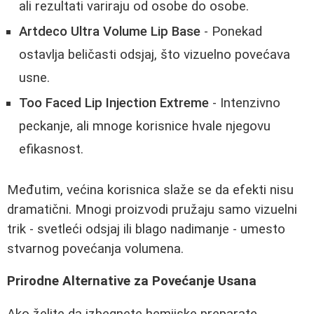
ali rezultati variraju od osobe do osobe.
Artdeco Ultra Volume Lip Base
- Ponekad
ostavlja beličasti odsjaj, što vizuelno povećava
usne.
Too Faced Lip Injection Extreme
- Intenzivno
peckanje, ali mnoge korisnice hvale njegovu
efikasnost.
Međutim, većina korisnica slaže se da efekti nisu
dramatični. Mnogi proizvodi pružaju samo vizuelni
trik - svetleći odsjaj ili blago nadimanje - umesto
stvarnog povećanja volumena.
Prirodne Alternative za Povećanje Usana
Ako želite da izbegnete hemijske preparate,