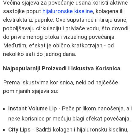
Većina sjajeva za povećanje usana koristi aktivne
sastojke poput
hijaluronske kiseline
, kolagena ili
ekstrakta iz paprike. Ove supstance iritiraju usne,
poboljšavaju cirkulaciju i privlače vodu, što dovodi
do privremenog otoka i vizuelnog povećanja.
Međutim, efekat je obično kratkotrajan - od
nekoliko sati do jednog dana.
Najpopularniji Proizvodi i Iskustva Korisnica
Prema iskustvima korisnica, neki od najčešće
pominjanih sjajeva su:
Instant Volume Lip
- Peče prilikom nanošenja, ali
neke korisnice primećuju blagi efekat povećanja.
City Lips
- Sadrži kolagen i hijaluronsku kiselinu,