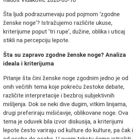
Šta ljudi podrazumevaju pod pojmom 'zgodne
ženske noge'? Istražujemo različite ukuse,
kriterijume poput 'tri rupe', dužine, oblika i uticaj
stikli na percepciju lepote.
Šta su zapravo zgodne ženske noge? Analiza
ideala i kriterijuma
Pitanje šta čini ženske noge zgodnim jedno je od
onih večitih tema koje pokreću žestoke debate,
različite interpretacije i bezbroj subjektivnih
mišljenja. Dok se neki dive dugim, vitkim linijama,
drugi preferiraju mišićavije, oblikovane noge. Ova
tema je oduvek bila izvor diskusija, a kriterijumi
lepote često variraju od kulture do kulture, pa čak i
od osobe do osobe. U ovom tekstu ćemo istražiti