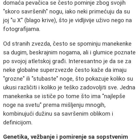
domaća pevačica se često pominje zbog svojih
"skoro savršenih" nogu, iako neki primećuju da su
joj "u X" (blago krive), što je vidljivije uživo nego na
fotografijama.
Od stranih zvezda, često se spominju manekenke
sa dugim, beskrajnim nogama, ali i glumice poznate
po svojoj atletskoj građi. Interesantno je da se za
neke globalne superzvezde često kaže da imaju
"grozne" ili "stubaste" noge, što pokazuje koliko su
ukusi različiti i koliko je teško zadovoljiti sve. Jedna
manekenka se ističe po tome što ima "najlepše
noge na svetu" prema mišljenju mnogih,
kombinujući dužinu sa savršenim oblikom i
definicijom.
Genetika, vežbanje i pomirenje sa sopstvenim