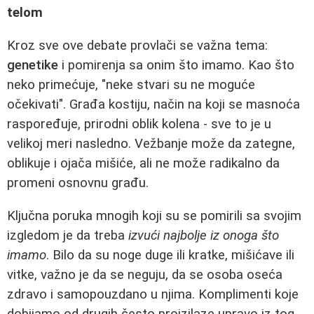
telom
Kroz sve ove debate provlači se važna tema:
genetike
i pomirenja sa onim što imamo. Kao što
neko primećuje, "neke stvari su ne moguće
očekivati". Građa kostiju, način na koji se masnoća
raspoređuje, prirodni oblik kolena - sve to je u
velikoj meri nasledno. Vežbanje može da zategne,
oblikuje i ojača mišiće, ali ne može radikalno da
promeni osnovnu građu.
Ključna poruka mnogih koji su se pomirili sa svojim
izgledom je da treba
izvući najbolje iz onoga što
imamo
. Bilo da su noge duge ili kratke, mišićave ili
vitke, važno je da se neguju, da se osoba oseća
zdravo i samopouzdano u njima. Komplimenti koje
dobijamo od drugih često proizilaze upravo iz tog