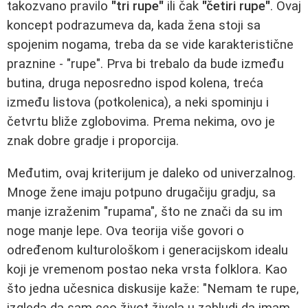
takozvano pravilo
"tri rupe"
ili čak
"četiri rupe"
. Ovaj
koncept podrazumeva da, kada žena stoji sa
spojenim nogama, treba da se vide karakteristične
praznine - "rupe". Prva bi trebalo da bude između
butina, druga neposredno ispod kolena, treća
između listova (potkolenica), a neki spominju i
četvrtu bliže zglobovima. Prema nekima, ovo je
znak dobre gradje i proporcija.
Međutim, ovaj kriterijum je daleko od univerzalnog.
Mnoge žene imaju potpuno drugačiju gradju, sa
manje izraženim "rupama", što ne znači da su im
noge manje lepe. Ova teorija više govori o
određenom kulturološkom i generacijskom idealu
koji je vremenom postao neka vrsta folklora. Kao
što jedna učesnica diskusije kaže: "Nemam te rupe,
izgleda da sam ceo život živela u zabludi da imam