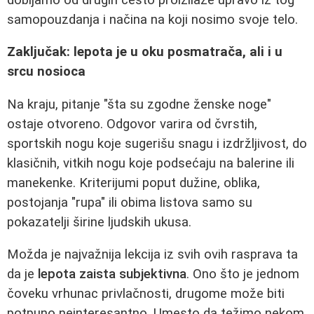
samopouzdanja i načina na koji nosimo svoje telo.
Zaključak: lepota je u oku posmatrača, ali i u
srcu nosioca
Na kraju, pitanje "šta su zgodne ženske noge"
ostaje otvoreno. Odgovor varira od čvrstih,
sportskih nogu koje sugerišu snagu i izdržljivost, do
klasičnih, vitkih nogu koje podsećaju na balerine ili
manekenke. Kriterijumi poput dužine, oblika,
postojanja "rupa" ili obima listova samo su
pokazatelji širine ljudskih ukusa.
Možda je najvažnija lekcija iz svih ovih rasprava ta
da je
lepota zaista subjektivna
. Ono što je jednom
čoveku vrhunac privlačnosti, drugome može biti
potpuno neinteresantno. Umesto da težimo nekom