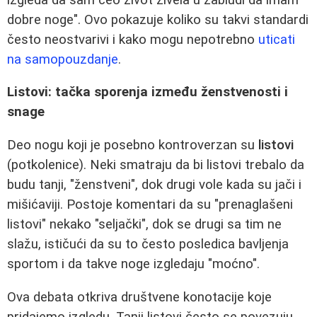
dobre noge". Ovo pokazuje koliko su takvi standardi
često neostvarivi i kako mogu nepotrebno
uticati
na samopouzdanje
.
Listovi: tačka sporenja između ženstvenosti i
snage
Deo nogu koji je posebno kontroverzan su
listovi
(potkolenice). Neki smatraju da bi listovi trebalo da
budu tanji, "ženstveni", dok drugi vole kada su jači i
mišićaviji. Postoje komentari da su "prenaglašeni
listovi" nekako "seljački", dok se drugi sa tim ne
slažu, ističući da su to često posledica bavljenja
sportom i da takve noge izgledaju "moćno".
Ova debata otkriva društvene konotacije koje
pridajemo izgledu. Tanji listovi često se povezuju