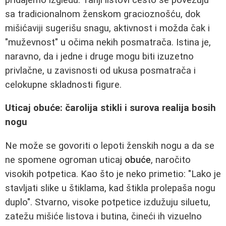
sa tradicionalnom ženskom gracioznošću, dok
mišićaviji sugerišu snagu, aktivnost i možda čak i
"muževnost" u očima nekih posmatrača. Istina je,
naravno, da i jedne i druge mogu biti izuzetno
privlačne, u zavisnosti od ukusa posmatrača i
celokupne skladnosti figure.
Uticaj obuće: čarolija stikli i surova realija bosih
nogu
Ne može se govoriti o lepoti ženskih nogu a da se
ne spomene ogroman uticaj
obuće
, naročito
visokih potpetica. Kao što je neko primetio: "Lako je
stavljati slike u štiklama, kad štikla prolepaša nogu
duplo". Stvarno, visoke potpetice izdužuju siluetu,
zatežu mišiće listova i butina, čineći ih vizuelno