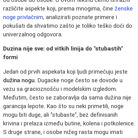
različite aspekte koji, prema mnogima, čine
ženske
noge privlačnim
, analizirati poznate primere i
pokušati da shvatimo zašto je toliko teško doći do
univerzalnog odgovora.
Duzina nije sve: od vitkih linija do "stubastih"
formi
Jedan od prvih aspekata koji ljudi primećuju jeste
dužina nogu
. Dugacke noge često se dovode u
vezu sa gracioznošću i modelskim izgledom.
Međutim, često se zaboravlja da sama dužina nije
garancija lepote. Kao što su neki primetili, noge
mogu biti duge, ali "stubaste", bez definisanih
krivina i prelaza između butine, kolena i potkolenice.
S druge strane, i osobe nižeg rasta mogu imati