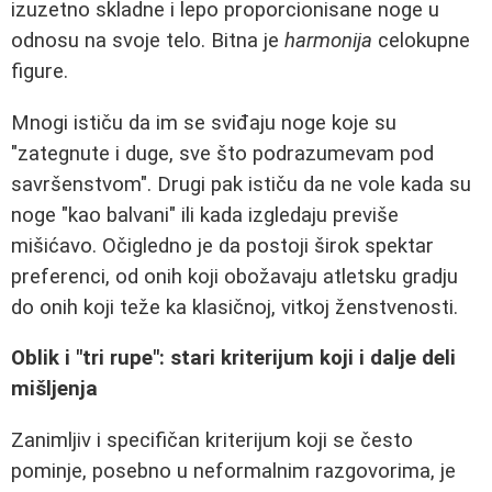
izuzetno skladne i lepo proporcionisane noge u
odnosu na svoje telo. Bitna je
harmonija
celokupne
figure.
Mnogi ističu da im se sviđaju noge koje su
"zategnute i duge, sve što podrazumevam pod
savršenstvom". Drugi pak ističu da ne vole kada su
noge "kao balvani" ili kada izgledaju previše
mišićavo. Očigledno je da postoji širok spektar
preferenci, od onih koji obožavaju atletsku gradju
do onih koji teže ka klasičnoj, vitkoj ženstvenosti.
Oblik i "tri rupe": stari kriterijum koji i dalje deli
mišljenja
Zanimljiv i specifičan kriterijum koji se često
pominje, posebno u neformalnim razgovorima, je