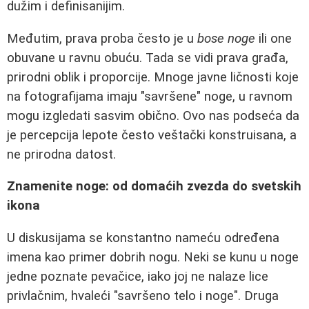
dužim i definisanijim.
Međutim, prava proba često je u
bose noge
ili one
obuvane u ravnu obuću. Tada se vidi prava građa,
prirodni oblik i proporcije. Mnoge javne ličnosti koje
na fotografijama imaju "savršene" noge, u ravnom
mogu izgledati sasvim obično. Ovo nas podseća da
je percepcija lepote često veštački konstruisana, a
ne prirodna datost.
Znamenite noge: od domaćih zvezda do svetskih
ikona
U diskusijama se konstantno nameću određena
imena kao primer dobrih nogu. Neki se kunu u noge
jedne poznate pevačice, iako joj ne nalaze lice
privlačnim, hvaleći "savršeno telo i noge". Druga