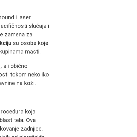
sound i laser
ecifičnosti slučaja i
ije zamena za
kciju
su osobe koje
nakupinama masti.
 ali obično
osti tokom nekoliko
ravnine na koži.
procedura koja
last tela. Ova
ikovanje zadnjice.