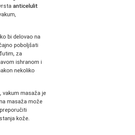
 vrsta
anticelulit
 vakum,
ako bi delovao na
jno poboljšati
eđutim, za
ravom ishranom i
nakon nekoliko
r, vakum masaža je
vučna masaža može
preporučiti
stanja kože.