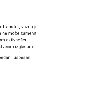
potransfer
, važno je
ra ne može zameniti
nom aktivnošću,
stvenim izgledom.
zbedan i uspešan