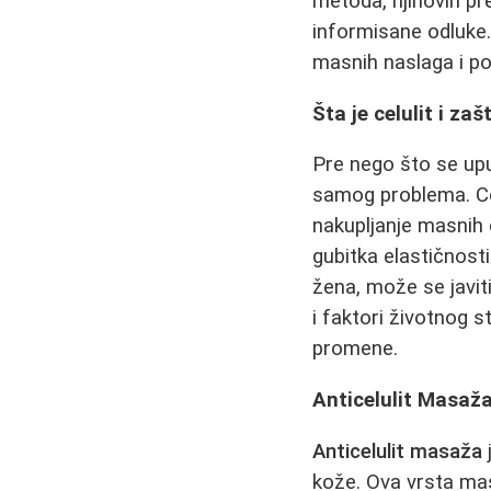
metoda, njihovih pr
informisane odluke.
masnih naslaga i po
Šta je celulit i za
Pre nego što se up
samog problema. Cel
nakupljanje masnih 
gubitka elastičnosti
žena, može se javit
i faktori životnog s
promene.
Anticelulit Masaža
Anticelulit masaža
kože. Ova vrsta masa