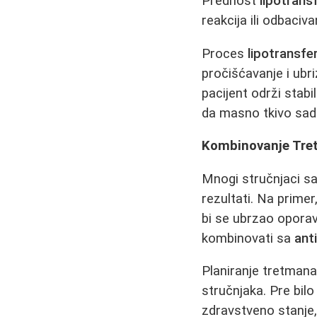
Prednost
lipotrans
reakcija ili odbaciva
Proces
lipotransfe
pročišćavanje i ubri
pacijent održi stabi
da masno tkivo sadr
Kombinovanje Tre
Mnogi stručnjaci sav
rezultati. Na primer
bi se ubrzao oporav
kombinovati sa
ant
Planiranje tretmana
stručnjaka. Pre bil
zdravstveno stanje, 