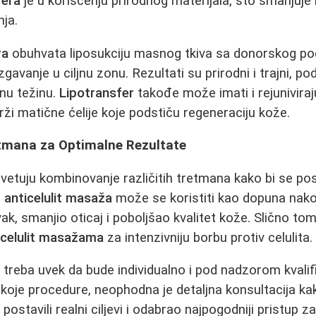
fera
je u korišćenju prirodnog materijala, što smanjuje r
nja.
ra
obuhvata liposukciju masnog tkiva sa donorskog po
zgavanje u ciljnu zonu. Rezultati su prirodni i trajni, 
lnu težinu.
Lipotransfer
takođe može imati i rejuniviraj
ži matične ćelije koje podstiču regeneraciju kože.
tmana za Optimalne Rezultate
etuju kombinovanje različitih tretmana kako bi se posti
,
anticelulit masaža
može se koristiti kao dopuna nak
ak, smanjio oticaj i poboljšao kvalitet kože. Slično to
icelulit masažama
za intenzivniju borbu protiv celulita.
 treba uvek da bude individualno i pod nadzorom kvali
o koje procedure, neophodna je detaljna konsultacija ka
postavili realni ciljevi i odabrao najpogodniji pristup z