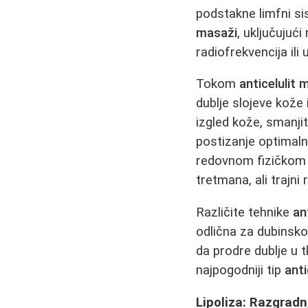
podstakne limfni si
masaži
, uključuju
radiofrekvencija ili 
Tokom
anticelulit
dublje slojeve kože
izgled kože, smanjit
postizanje optimal
redovnom fizičkom 
tretmana, ali trajni
Različite tehnike
an
odlična za dubinsk
da prodre dublje u 
najpogodniji tip
ant
Lipoliza: Razgradn