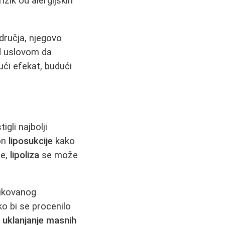
izik od alergijskih
dručja, njegovo
pod uslovom da
ući efekat, budući
gli najbolji
on
liposukcije
kako
me,
lipoliza
se može
fikovanog
ko bi se procenilo
a
uklanjanje masnih