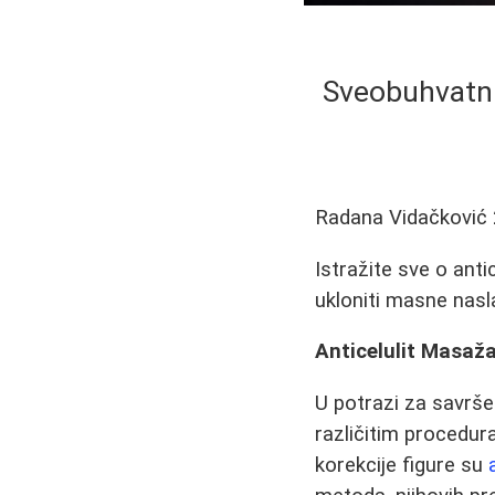
Sveobuhvatni
Radana Vidačković
Istražite sve o antic
ukloniti masne nasl
Anticelulit Masaž
U potrazi za savrš
različitim procedur
korekcije figure su