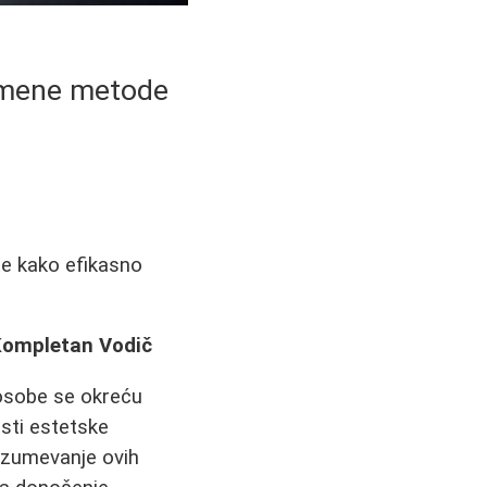
remene metode
ajte kako efikasno
Kompletan Vodič
osobe se okreću
sti estetske
azumevanje ovih