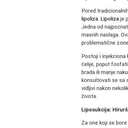
Pored tradicionalni
lipoliza
.
Lipoliza
je 
Jedna od najpoznati
masnih naslaga. Ov
problematične zone
Postoji i injekciona
ćelije, poput fosfat
brada ili manje nak
konsultovati se sa s
vidljivi nakon nekol
života.
Liposukcija: Hirur
Za one koji se bore