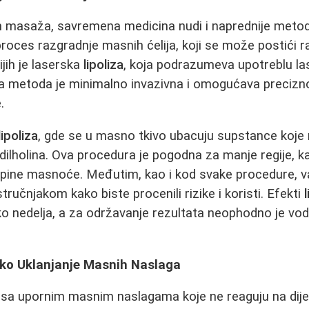
h masaža, savremena medicina nudi i naprednije metod
proces razgradnje masnih ćelija, koji se može postići r
jih je laserska
lipoliza
, koja podrazumeva upotreblu las
a metoda je minimalno invazivna i omogućava precizn
.
lipoliza
, gde se u masno tkivo ubacuju supstance koje
idilholina. Ova procedura je pogodna za manje regije, k
upine masnoće. Međutim, kao i kod svake procedure, v
tručnjakom kako biste procenili rizike i koristi. Efekti
iko nedelja, a za održavanje rezultata neophodno je vod
ško Uklanjanje Masnih Naslaga
 sa upornim masnim naslagama koje ne reaguju na dijet