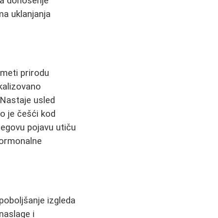
 za donošenje
ma uklanjanja
umeti prirodu
okalizovano
 Nastaje usled
ko je češći kod
jegovu pojavu utiču
 hormonalne
 poboljšanje izgleda
naslage i