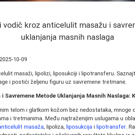
 vodič kroz anticelulit masažu i sav
uklanjanja masnih naslaga
2025-10-09
elulit masaži, lipolizi, liposukciji i lipotransferu. Sazn
age i postići željenu figuru uz savremene tretmane.
a i Savremene Metode Uklanjanja Masnih Naslaga: 
enim telom i glatkom kožom bez nedostataka, mnoge 
ama i tretmanima. Među najtraženijim uslugama u obla
anticelulit masaža
, lipoliza,
liposukcija
i
lipotransfer
. R