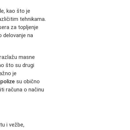
e, kao što je
azličitim tehnikama.
era za topljenje
o delovanje na
 razlažu masne
ao što su drugi
ažno je
lipolize
su obično
iti računa o načinu
u i vežbe,