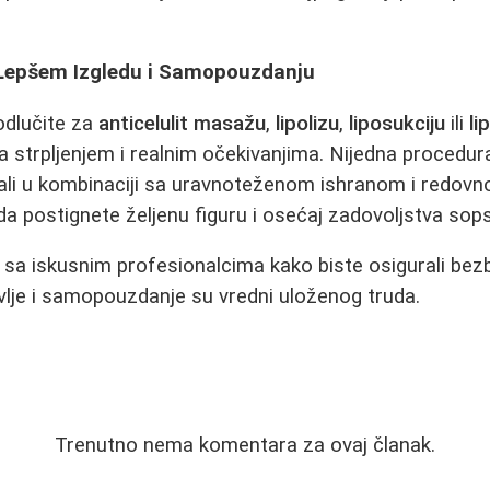
 Lepšem Izgledu i Samopouzdanju
 odlučite za
anticelulit masažu
,
lipolizu
,
liposukciju
ili
li
sa strpljenjem i realnim očekivanjima. Nijedna procedu
 ali u kombinaciji sa uravnoteženom ishranom i redov
 postignete željenu figuru i osećaj zadovoljstva sop
 sa iskusnim profesionalcima kako biste osigurali be
lje i samopouzdanje su vredni uloženog truda.
Trenutno nema komentara za ovaj članak.