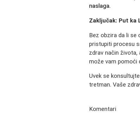
naslaga
.
Zaključak: Put ka
Bez obzira da li se
pristupiti procesu 
zdrav način života,
može vam pomoći da
Uvek se konsultujte
tretman. Vaše zdrav
Komentari