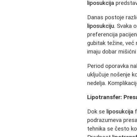
liposukcija
predstav
Danas postoje razli
liposukciju
. Svaka o
preferencija pacijen
gubitak težine, već
imaju dobar mišićni
Period oporavka n
uključuje nošenje k
nedelja. Komplikacije
Lipotransfer: Pre
Dok se
liposukcija
f
podrazumeva presađ
tehnika se često kor