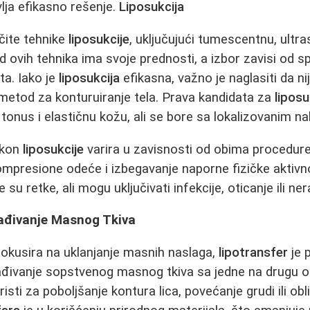
lja efikasno rešenje.
Liposukcija
čite tehnike
liposukcije
, uključujući tumescentnu, ultra
d ovih tehnika ima svoje prednosti, a izbor zavisi od sp
ta. Iako je
liposukcija
efikasna, važno je naglasiti da n
 metod za konturuiranje tela. Prava kandidata za
liposu
 tonus i elastičnu kožu, ali se bore sa lokalizovanim 
akon
liposukcije
varira u zavisnosti od obima procedure,
ompresione odeće i izbegavanje naporne fizičke aktivn
 su retke, ali mogu uključivati infekcije, oticanje ili ne
sađivanje Masnog Tkiva
okusira na uklanjanje masnih naslaga,
lipotransfer
je 
ivanje sopstvenog masnog tkiva sa jedne na drugu ob
isti za poboljšanje kontura lica, povećanje grudi ili obl