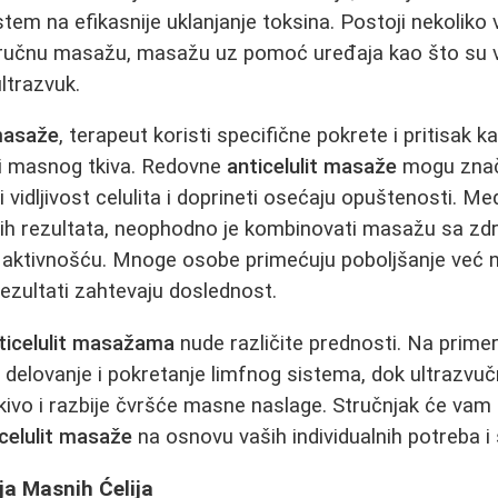
stem na efikasnije uklanjanje toksina. Postoji nekoliko
ći ručnu masažu, masažu uz pomoć uređaja kao što su
ultrazvuk.
 masaže
, terapeut koristi specifične pokrete i pritisak k
 i masnog tkiva. Redovne
anticelulit masaže
mogu znača
i vidljivost celulita i doprineti osećaju opuštenosti. M
nih rezultata, neophodno je kombinovati masažu sa zd
aktivnošću. Mnoge osobe primećuju poboljšanje već 
 rezultati zahtevaju doslednost.
ticelulit masažama
nude različite prednosti. Na prime
o delovanje i pokretanje limfnog sistema, dok ultraz
tkivo i razbije čvršće masne naslage. Stručnjak će vam 
icelulit masaže
na osnovu vaših individualnih potreba i 
ja Masnih Ćelija