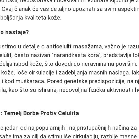
ednosti, nedostataka i očekivanih rezultata ključno je
 Ovaj članak će vas detaljno upoznati sa svim aspekti
boljšanja kvaliteta kože.
što nastaje?
ustimo u detalje o
anticelulit masažama
, važno je raz
ulit, često nazivan "narandžasta kora", predstavlja l
ćelija ispod kože, što dovodi do neravnina na površini.
 kože, loše cirkulacije i zadebljanja masnih naslaga. Ia
i i kod muškaraca. Pored genetske predispozicije, na n
tila, kao što su ishrana, nedovoljna fizička aktivnost i
: Temelj Borbe Protiv Celulita
je jedan od najpopularnijih i najpristupačnijih načina za
že ima za cilj da stimuliše cirkulaciju, razbije masne 