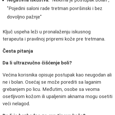
Negativna iskustva:
"Nekima je postupak bolan",
"Pojedini saloni rade tretman površinski i bez
dovoljno pažnje"
Ključ uspeha leži u pronalaženju iskusnog
terapeuta i pravilnoj pripremi kože pre tretmana.
Česta pitanja
Da li ultrazvučno čišćenje boli?
Većina korisnika opisuje postupak kao neugodan ali
ne i bolan. Osećaj se može porediti sa laganim
grebanjem po licu. Međutim, osobe sa veoma
osetljivom kožom ili upaljenim aknama mogu osetiti
veći nelagod.