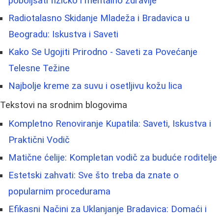
poboljšati fizičko i mentalno zdravlje
Radiotalasno Skidanje Mladeža i Bradavica u
Beogradu: Iskustva i Saveti
Kako Se Ugojiti Prirodno - Saveti za Povećanje
Telesne Težine
Najbolje kreme za suvu i osetljivu kožu lica
Tekstovi na srodnim blogovima
Kompletno Renoviranje Kupatila: Saveti, Iskustva i
Praktični Vodič
Matične ćelije: Kompletan vodič za buduće roditelje
Estetski zahvati: Sve što treba da znate o
popularnim procedurama
Efikasni Načini za Uklanjanje Bradavica: Domaći i