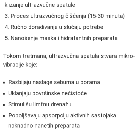
klizanje ultrazvučne spatule
Proces ultrazvučnog čišćenja (15-30 minuta)
Ručno doradivanje u slučaju potrebe
Nanošenje maska i hidratantnih preparata
Tokom tretmana, ultrazvučna spatula stvara mikro-
vibracije koje:
Razbijaju naslage sebuma u porama
Uklanjaju površinske nečistoće
Stimulišu limfnu drenažu
Poboljšavaju apsorpciju aktivnih sastojaka
naknadno nanetih preparata