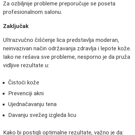
Za ozbiljnije probleme preporučuje se poseta
profesionalnom salonu.
Zaključak
Ultrazvučno čišćenje lica predstavlja moderan,
neinvazivan način održavanja zdravlja i lepote kože.
Iako ne rešava sve probleme, nesporno je da pruža
vidljive rezultate u:
Čistoći kože
Prevenciji akni
Ujednačavanju tena
Davanju svežeg izgleda licu
Kako bi postigli optimalne rezultate, važno je da: