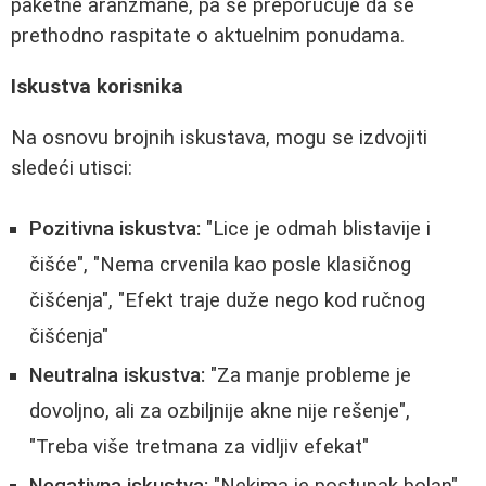
paketne aranžmane, pa se preporučuje da se
prethodno raspitate o aktuelnim ponudama.
Iskustva korisnika
Na osnovu brojnih iskustava, mogu se izdvojiti
sledeći utisci:
Pozitivna iskustva:
"Lice je odmah blistavije i
čišće", "Nema crvenila kao posle klasičnog
čišćenja", "Efekt traje duže nego kod ručnog
čišćenja"
Neutralna iskustva:
"Za manje probleme je
dovoljno, ali za ozbiljnije akne nije rešenje",
"Treba više tretmana za vidljiv efekat"