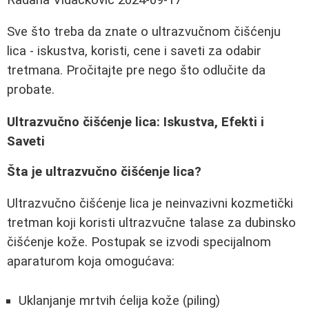
Sve što treba da znate o ultrazvučnom čišćenju
lica - iskustva, koristi, cene i saveti za odabir
tretmana. Pročitajte pre nego što odlučite da
probate.
Ultrazvučno čišćenje lica: Iskustva, Efekti i
Saveti
Šta je ultrazvučno čišćenje lica?
Ultrazvučno čišćenje lica je neinvazivni kozmetički
tretman koji koristi ultrazvučne talase za dubinsko
čišćenje kože. Postupak se izvodi specijalnom
aparaturom koja omogućava:
Uklanjanje mrtvih ćelija kože (piling)