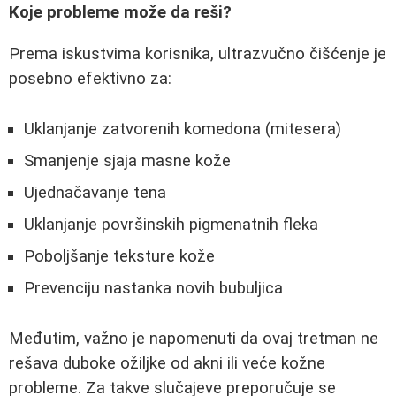
Koje probleme može da reši?
Prema iskustvima korisnika, ultrazvučno čišćenje je
posebno efektivno za:
Uklanjanje zatvorenih komedona (mitesera)
Smanjenje sjaja masne kože
Ujednačavanje tena
Uklanjanje površinskih pigmenatnih fleka
Poboljšanje teksture kože
Prevenciju nastanka novih bubuljica
Međutim, važno je napomenuti da ovaj tretman ne
rešava duboke ožiljke od akni ili veće kožne
probleme. Za takve slučajeve preporučuje se