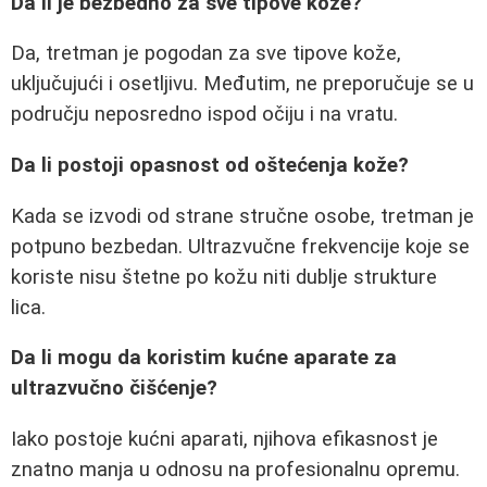
Da li je bezbedno za sve tipove kože?
Da, tretman je pogodan za sve tipove kože,
uključujući i osetljivu. Međutim, ne preporučuje se u
području neposredno ispod očiju i na vratu.
Da li postoji opasnost od oštećenja kože?
Kada se izvodi od strane stručne osobe, tretman je
potpuno bezbedan. Ultrazvučne frekvencije koje se
koriste nisu štetne po kožu niti dublje strukture
lica.
Da li mogu da koristim kućne aparate za
ultrazvučno čišćenje?
Iako postoje kućni aparati, njihova efikasnost je
znatno manja u odnosu na profesionalnu opremu.