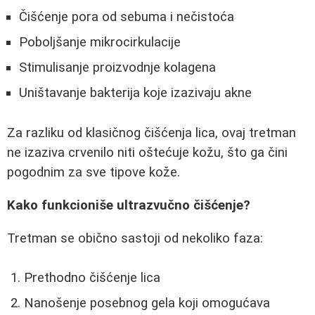
Čišćenje pora od sebuma i nečistoća
Poboljšanje mikrocirkulacije
Stimulisanje proizvodnje kolagena
Uništavanje bakterija koje izazivaju akne
Za razliku od klasičnog čišćenja lica, ovaj tretman
ne izaziva crvenilo niti oštećuje kožu, što ga čini
pogodnim za sve tipove kože.
Kako funkcioniše ultrazvučno čišćenje?
Tretman se obično sastoji od nekoliko faza:
Prethodno čišćenje lica
Nanošenje posebnog gela koji omogućava