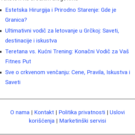
Estetska Hirurgija i Prirodno Starenje: Gde je
Granica?
Ultimativni vodič za letovanje u Grčkoj: Saveti,
destinacije i iskustva
Teretana vs. Kućni Trening: Konačni Vodič za Vaš
Fitnes Put
Sve o crkvenom venčanju: Cene, Pravila, Iskustva i
Saveti
O nama
|
Kontakt
|
Politika privatnosti
|
Uslovi
korišćenja
|
Marketinški servisi