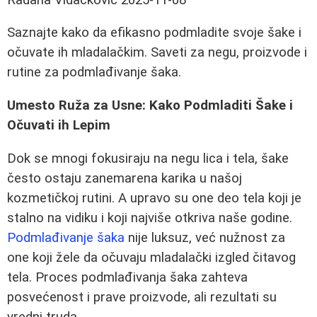
Saznajte kako da efikasno podmladite svoje šake i
očuvate ih mladalačkim. Saveti za negu, proizvode i
rutine za podmlađivanje šaka.
Umesto Ruža za Usne: Kako Podmladiti Šake i
Očuvati ih Lepim
Dok se mnogi fokusiraju na negu lica i tela, šake
često ostaju zanemarena karika u našoj
kozmetičkoj rutini. A upravo su one deo tela koji je
stalno na vidiku i koji najviše otkriva naše godine.
Podmlađivanje šaka
nije luksuz, već nužnost za
one koji žele da očuvaju mladalački izgled čitavog
tela. Proces podmlađivanja šaka zahteva
posvećenost i prave proizvode, ali rezultati su
vredni truda.