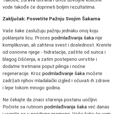
vode takođe će doprineti boljim rezultatima.
Zaključak: Posvetite Pažnju Svojim Šakama
Vaše šake zaslužuju pažnju jednaku onoj koju
poklanjate licu. Proces
podmlađivanja šaka
nije
komplikovan, ali zahteva svest i doslednost. Krenite
od osnovne njege - hidratacije, zaštite od sunca i
blagog čišćenja, a zatim postepeno uvrstite i
dodatne tretmane poput pilinga i noćne
regeneracije. Kroz
podmlađivanje šaka
možete
zadržati njihov mladalački izgled i očuvati ih zdrave
i lepe tokom mnogo godina.
Ne čekajte da znaci starenja postanu uočljivi.
Počnite sa rutinom
podmlađivanja šaka
već danas
i uverite se u pozitivne promene. Vaše šake će vam