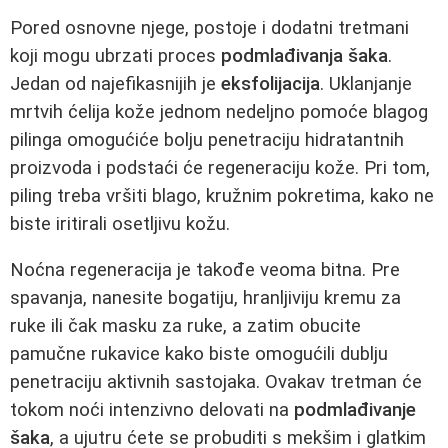
Pored osnovne njege, postoje i dodatni tretmani
koji mogu ubrzati proces
podmlađivanja šaka
.
Jedan od najefikasnijih je
eksfolijacija
. Uklanjanje
mrtvih ćelija kože jednom nedeljno pomoće blagog
pilinga omogućiće bolju penetraciju hidratantnih
proizvoda i podstaći će regeneraciju kože. Pri tom,
piling treba vršiti blago, kružnim pokretima, kako ne
biste iritirali osetljivu kožu.
Noćna regeneracija je takođe veoma bitna. Pre
spavanja, nanesite bogatiju, hranljiviju kremu za
ruke ili čak masku za ruke, a zatim obucite
pamučne rukavice kako biste omogućili dublju
penetraciju aktivnih sastojaka. Ovakav tretman će
tokom noći intenzivno delovati na
podmlađivanje
šaka
, a ujutru ćete se probuditi s mekšim i glatkim