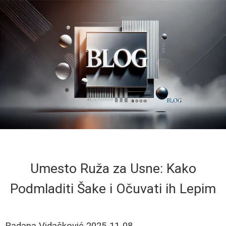
Umesto Ruža za Usne: Kako
Podmladiti Šake i Očuvati ih Lepim
Radana Vidačković
2025-11-08