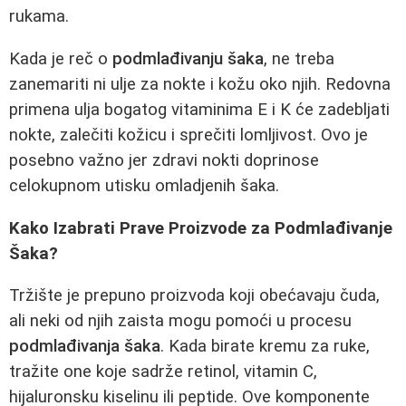
rukama.
Kada je reč o
podmlađivanju šaka
, ne treba
zanemariti ni ulje za nokte i kožu oko njih. Redovna
primena ulja bogatog vitaminima E i K će zadebljati
nokte, zalečiti kožicu i sprečiti lomljivost. Ovo je
posebno važno jer zdravi nokti doprinose
celokupnom utisku omladjenih šaka.
Kako Izabrati Prave Proizvode za Podmlađivanje
Šaka?
Tržište je prepuno proizvoda koji obećavaju čuda,
ali neki od njih zaista mogu pomoći u procesu
podmlađivanja šaka
. Kada birate kremu za ruke,
tražite one koje sadrže retinol, vitamin C,
hijaluronsku kiselinu ili peptide. Ove komponente