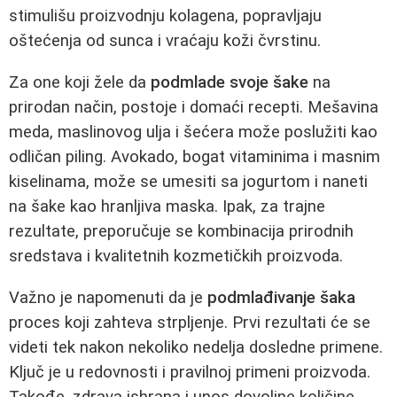
stimulišu proizvodnju kolagena, popravljaju
oštećenja od sunca i vraćaju koži čvrstinu.
Za one koji žele da
podmlade svoje šake
na
prirodan način, postoje i domaći recepti. Mešavina
meda, maslinovog ulja i šećera može poslužiti kao
odličan piling. Avokado, bogat vitaminima i masnim
kiselinama, može se umesiti sa jogurtom i naneti
na šake kao hranljiva maska. Ipak, za trajne
rezultate, preporučuje se kombinacija prirodnih
sredstava i kvalitetnih kozmetičkih proizvoda.
Važno je napomenuti da je
podmlađivanje šaka
proces koji zahteva strpljenje. Prvi rezultati će se
videti tek nakon nekoliko nedelja dosledne primene.
Ključ je u redovnosti i pravilnoj primeni proizvoda.
Takođe, zdrava ishrana i unos dovoljne količine