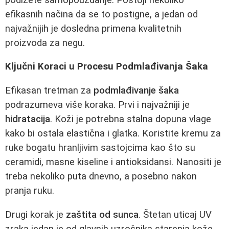
efikasnih načina da se to postigne, a jedan od
najvažnijih je dosledna primena kvalitetnih
proizvoda za negu.
Ključni Koraci u Procesu Podmlađivanja Šaka
Efikasan tretman za
podmlađivanje šaka
podrazumeva više koraka. Prvi i najvažniji je
hidratacija
. Koži je potrebna stalna dopuna vlage
kako bi ostala elastična i glatka. Koristite kremu za
ruke bogatu hranljivim sastojcima kao što su
ceramidi, masne kiseline i antioksidansi. Nanositi je
treba nekoliko puta dnevno, a posebno nakon
pranja ruku.
Drugi korak je
zaštita od sunca
. Štetan uticaj UV
zraka jedan je od glavnih uzročnika starenja kože.