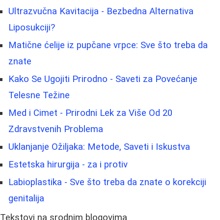
Ultrazvučna Kavitacija - Bezbedna Alternativa
Liposukciji?
Matične ćelije iz pupčane vrpce: Sve što treba da
znate
Kako Se Ugojiti Prirodno - Saveti za Povećanje
Telesne Težine
Med i Cimet - Prirodni Lek za Više Od 20
Zdravstvenih Problema
Uklanjanje Ožiljaka: Metode, Saveti i Iskustva
Estetska hirurgija - za i protiv
Labioplastika - Sve što treba da znate o korekciji
genitalija
Tekstovi na srodnim blogovima