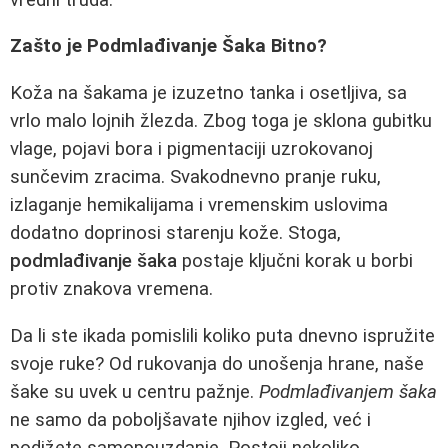
Zašto je Podmlađivanje Šaka Bitno?
Koža na šakama je izuzetno tanka i osetljiva, sa
vrlo malo lojnih žlezda. Zbog toga je sklona gubitku
vlage, pojavi bora i pigmentaciji uzrokovanoj
sunčevim zracima. Svakodnevno pranje ruku,
izlaganje hemikalijama i vremenskim uslovima
dodatno doprinosi starenju kože. Stoga,
podmlađivanje šaka
postaje ključni korak u borbi
protiv znakova vremena.
Da li ste ikada pomislili koliko puta dnevno ispružite
svoje ruke? Od rukovanja do unošenja hrane, naše
šake su uvek u centru pažnje.
Podmlađivanjem šaka
ne samo da poboljšavate njihov izgled, već i
podižete samopouzdanje. Postoji nekoliko