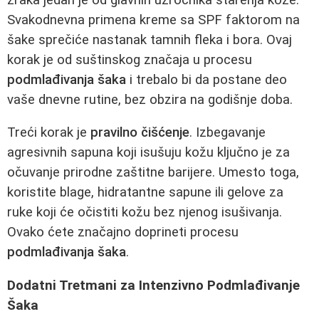
Svakodnevna primena kreme sa SPF faktorom na
šake sprečiće nastanak tamnih fleka i bora. Ovaj
korak je od suštinskog značaja u procesu
podmlađivanja šaka
i trebalo bi da postane deo
vaše dnevne rutine, bez obzira na godišnje doba.
Treći korak je
pravilno čišćenje
. Izbegavanje
agresivnih sapuna koji isušuju kožu ključno je za
očuvanje prirodne zaštitne barijere. Umesto toga,
koristite blage, hidratantne sapune ili gelove za
ruke koji će očistiti kožu bez njenog isušivanja.
Ovako ćete značajno doprineti procesu
podmlađivanja šaka
.
Dodatni Tretmani za Intenzivno Podmlađivanje
Šaka