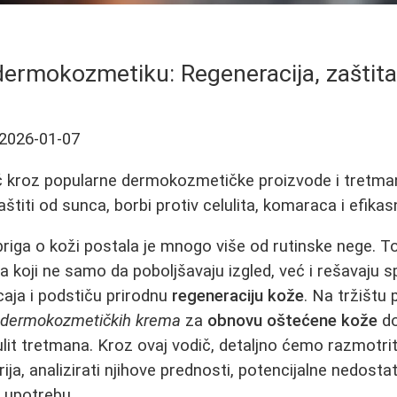
dermokozmetiku: Regeneracija, zaštita
2026-01-07
 kroz popularne dermokozmetičke proizvode i tretman
aštiti od sunca, borbi protiv celulita, komaraca i efik
riga o koži postala je mnogo više od rutinske nege. To
a koji ne samo da poboljšavaju izgled, već i rešavaju 
icaja i podstiču prirodnu
regeneraciju kože
. Na tržištu
d
dermokozmetičkih krema
za
obnovu oštećene kože
do
lulit tretmana. Kroz ovaj vodič, detaljno ćemo razmotri
ija, analizirati njihove prednosti, potencijalne nedostat
 upotrebu.