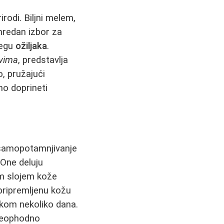
odi. Biljni melem,
anredan izbor za
negu
ožiljaka
.
tvima
, predstavlja
, pružajući
no doprineti
 samopotamnjivanje
 One deluju
im slojem kože
pripremljenu kožu
tokom nekoliko dana.
 neophodno