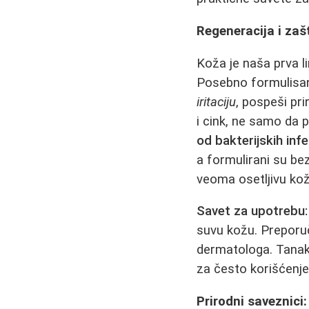
Regeneracija i zašt
Koža je naša prva li
Posebno formulis
iritaciju
, pospeši pri
i cink, ne samo da p
od bakterijskih infe
a formulirani su bez
veoma osetljivu kož
Savet za upotrebu:
suvu kožu. Preporuč
dermatologa. Tanak 
za često korišćenje
Prirodni saveznici: