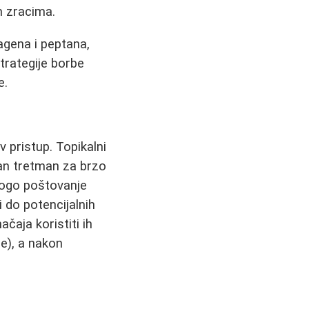
m zracima.
agena i peptana,
rategije borbe
e.
v pristup. Topikalni
san tretman za brzo
rogo poštovanje
 do potencijalnih
čaja koristiti ih
e), a nakon