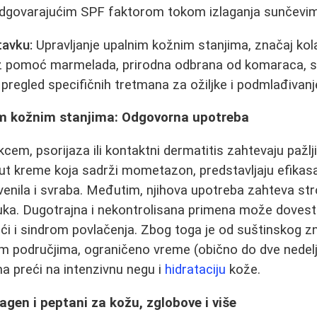
odgovarajućim SPF faktorom tokom izlaganja sunčevi
tavku:
Upravljanje upalnim kožnim stanjima, značaj kol
z pomoć marmelada, prirodna odbrana od komaraca, st
 i pregled specifičnih tretmana za ožiljke i podmlađivanj
im kožnim stanjima: Odgovorna upotreba
cem, psorijaza ili kontaktni dermatitis zahtevaju pažlji
put kreme koja sadrži mometazon, predstavljaju efika
venila i svraba. Međutim, njihova upotreba zahteva st
ka. Dugotrajna i nekontrolisana primena može dovesti
ći i sindrom povlačenja. Zbog toga je od suštinskog zna
 područjima, ograničeno vreme (obično do dve nedelj
a preći na intenzivnu negu i
hidrataciju
kože.
agen i peptani za kožu, zglobove i više