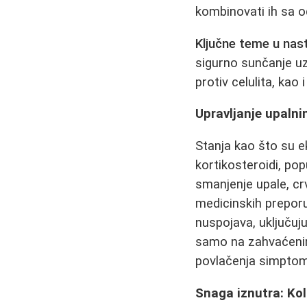
kombinovati ih sa 
Ključne teme u nas
sigurno sunčanje u
protiv celulita, kao
Upravljanje upaln
Stanja kao što su ek
kortikosteroidi, po
smanjenje upale, cr
medicinskih preporu
nuspojava, uključuju
samo na zahvaćenim
povlačenja simptom
Snaga iznutra: Kol