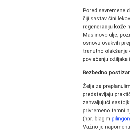
Pored savremene der
čiji sastav čini lek
regeneraciju kože
n
Maslinovo ulje, po
osnovu ovakvih pre
trenutno olakšanje
povlačenju ožiljaka i
Bezbedno postizan
Želja za preplanul
predstavljaju prakti
zahvaljujući sastoj
privremeno tamni nj
(npr. blagim
pilingo
Važno je napomenuti