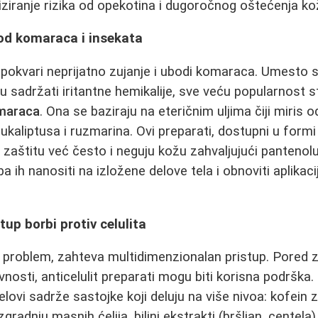
ziranje rizika od opekotina i dugoročnog oštećenja ko
od komaraca i insekata
 pokvari neprijatno zujanje i ubodi komaraca. Umesto s
u sadržati iritantne hemikalije, sve veću popularnost 
omaraca
. Ona se baziraju na eteričnim uljima čiji miris o
eukaliptusa i ruzmarina. Ovi preparati, dostupni u formi 
zaštitu već često i neguju kožu zahvaljujući pantenolu 
eba ih nanositi na izložene delove tela i obnoviti aplika
up borbi protiv celulita
ki problem, zahteva multidimenzionalan pristup. Pored z
vnosti, anticelulit preparati mogu biti korisna podrška.
gelovi sadrže sastojke koji deluju na više nivoa: kofein 
zgradnju masnih ćelija, biljni ekstrakti (bršljan, centel