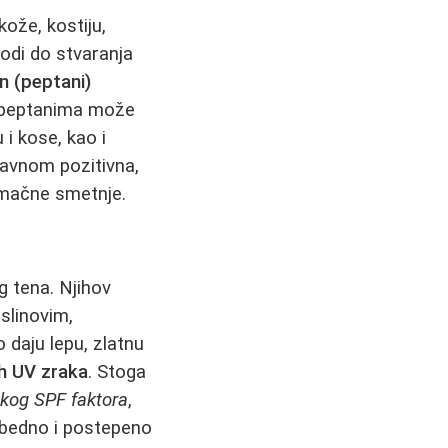
kože, kostiju,
vodi do stvaranja
n (peptani)
a peptanima može
u i kose, kao i
lavnom pozitivna,
tomačne smetnje.
 tena. Njihov
slinovim,
 daju lepu, zlatnu
ih UV zraka
. Stoga
kog SPF faktora
,
zbedno i postepeno