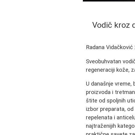
Vodič kroz 
Radana Vidačković
Sveobuhvatan vodič
regeneraciji kože, z
U današnje vreme, b
proizvoda i tretman
štite od spoljnih ut
izbor preparata, o
repelenata i antice
najtraženijih kategor
praktične savete za