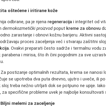
ita oštećene i iritirane kože
nija odbrane, pa je njena
regeneracija
i integritet od vi
an
dermokozmetički proizvod
poput
kreme za obnovu
di
rodno zarastanje i obnovi kožnu barijeru. Aktivni sasto
održavaju proces zaceljenja već i stvaraju zaštitni sloj
kcija
. Ovakvi preparati često sadrže i termalnu vodu z
 parabena i mirisa, što ih čini pogodnim za sve uzraste
u.
Za postizanje optimalnih rezultata, krema se nanosi lo
uje se upotreba dva puta dnevno, ujutro i uveče, ili p
sloj treba nežno utrljati dok se potpuno ne upije. Iak
, za specifične probleme uvek je najbolje konsultovati
 Biljni melemi za zaceljenje