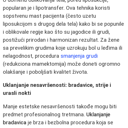
popularan je i lipotransfer. Ova tehnika koristi
sopstvenu mast pacijenta (često uzetu
liposukcijom s drugog dela tela) kako bi se popunile
i oblikovale regije kao što su jagodice ili grudi,
postižući prirodan i harmonizan rezultat. Za žene
sa prevelikim grudima koje uzrokuju bol u leđima ili
nelagodnost, procedura
smanjenja grudi
(redukciona mamektomija) može doneti ogromno
olakšanje i poboljšati kvalitet života.
Uklanjanje nesavršenosti: bradavice, strije i
urasli nokti
Manje estetske nesavršenosti takođe mogu biti
predmet profesionalnog tretmana.
Uklanjanje
bradavica
je brza i bezbolna procedura koja se