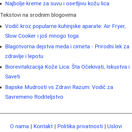
Najbolje kreme za suvu i osetljivu kožu lica
Tekstovi na srodnim blogovima
Vodič kroz popularne kuhinjske aparate: Air Fryer,
Slow Cooker i još mnogo toga
Blagotvorna dejstva meda i cimeta - Prirodni lek za
zdravlje i lepotu
Biorevitalizacija Kože Lica: Šta Očekivati, Iskustva i
Saveti
Bapske Mudrosti vs Zdravi Razum: Vodič za
Savremeno Roditeljstvo
O nama
|
Kontakt
|
Politika privatnosti
|
Uslovi