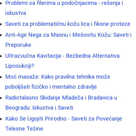
Problemi sa filerima u podočnjacima - rešenja i
iskustva
Saveti za problematičnu kožu lica i fiksne proteze
Anti-Age Nega za Masnu i Mešovitu Kožu: Saveti i
Preporuke
Ultrazvučna Kavitacija - Bezbedna Alternativa
Liposukciji?
Moć masaže: Kako pravilna tehnika može
poboljšati fizičko i mentalno zdravlje
Radiotalasno Skidanje Mladeža i Bradavica u
Beogradu: Iskustva i Saveti
Kako Se Ugojiti Prirodno - Saveti za Povećanje
Telesne Težine