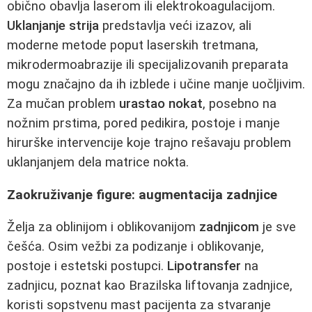
obično obavlja laserom ili elektrokoagulacijom.
Uklanjanje strija
predstavlja veći izazov, ali
moderne metode poput laserskih tretmana,
mikrodermoabrazije ili specijalizovanih preparata
mogu značajno da ih izblede i učine manje uočljivim.
Za mučan problem
urastao nokat
, posebno na
nožnim prstima, pored pedikira, postoje i manje
hirurške intervencije koje trajno rešavaju problem
uklanjanjem dela matrice nokta.
Zaokruživanje figure: augmentacija zadnjice
Želja za oblinijom i oblikovanijom
zadnjicom
je sve
češća. Osim vežbi za podizanje i oblikovanje,
postoje i estetski postupci.
Lipotransfer
na
zadnjicu, poznat kao Brazilska liftovanja zadnjice,
koristi sopstvenu mast pacijenta za stvaranje