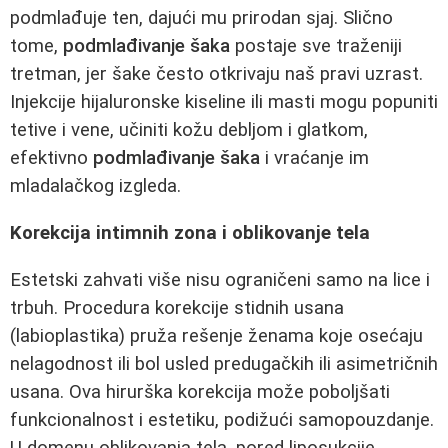
podmlađuje ten, dajući mu prirodan sjaj. Slično
tome,
podmlađivanje šaka
postaje sve traženiji
tretman, jer šake često otkrivaju naš pravi uzrast.
Injekcije hijaluronske kiseline ili masti mogu popuniti
tetive i vene, učiniti kožu debljom i glatkom,
efektivno
podmlađivanje šaka
i vraćanje im
mladalačkog izgleda.
Korekcija intimnih zona i oblikovanje tela
Estetski zahvati više nisu ograničeni samo na lice i
trbuh. Procedura korekcije stidnih usana
(labioplastika) pruža rešenje ženama koje osećaju
nelagodnost ili bol usled predugačkih ili asimetričnih
usana. Ova hirurška korekcija može poboljšati
funkcionalnost i estetiku, podižući samopouzdanje.
U domenu oblikovanja tela, pored liposukcije,