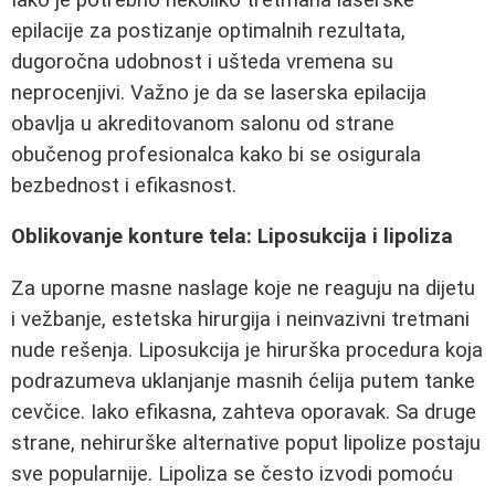
epilacije za postizanje optimalnih rezultata,
dugoročna udobnost i ušteda vremena su
neprocenjivi. Važno je da se laserska epilacija
obavlja u akreditovanom salonu od strane
obučenog profesionalca kako bi se osigurala
bezbednost i efikasnost.
Oblikovanje konture tela: Liposukcija i lipoliza
Za uporne masne naslage koje ne reaguju na dijetu
i vežbanje, estetska hirurgija i neinvazivni tretmani
nude rešenja. Liposukcija je hirurška procedura koja
podrazumeva uklanjanje masnih ćelija putem tanke
cevčice. Iako efikasna, zahteva oporavak. Sa druge
strane, nehirurške alternative poput lipolize postaju
sve popularnije. Lipoliza se često izvodi pomoću