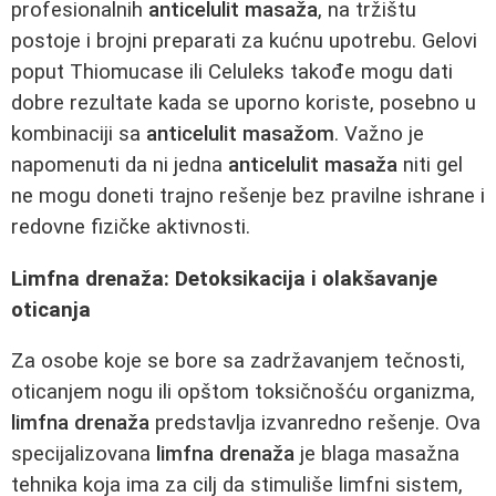
profesionalnih
anticelulit masaža
, na tržištu
postoje i brojni preparati za kućnu upotrebu. Gelovi
poput Thiomucase ili Celuleks takođe mogu dati
dobre rezultate kada se uporno koriste, posebno u
kombinaciji sa
anticelulit masažom
. Važno je
napomenuti da ni jedna
anticelulit masaža
niti gel
ne mogu doneti trajno rešenje bez pravilne ishrane i
redovne fizičke aktivnosti.
Limfna drenaža: Detoksikacija i olakšavanje
oticanja
Za osobe koje se bore sa zadržavanjem tečnosti,
oticanjem nogu ili opštom toksičnošću organizma,
limfna drenaža
predstavlja izvanredno rešenje. Ova
specijalizovana
limfna drenaža
je blaga masažna
tehnika koja ima za cilj da stimuliše limfni sistem,