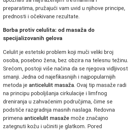
preparatima, pružajući vam uvid u njihove principe,
prednosti i očekivane rezultate.
Borba protiv celulita: od masaža do
specijalizovanih gelova
Celulit je estetski problem koji muči veliki broj
osoba, posebno žena, bez obzira na telesnu težinu.
Srećom, postoji više načina da se njegova vidljivost
smanji. Jedna od najefikasnijih i najpopularnijih
metoda je
anticelulit masaža
. Ovaj tip masaže radi
na principu poboljšanja cirkulacije i limfnog
dreniranja u zahvaćenim područjima, čime se
podstiče razgradnja masnih naslaga. Redovna
primena
anticelulit masaže
može značajno
zategnuti kožu i učiniti je glatkom. Pored