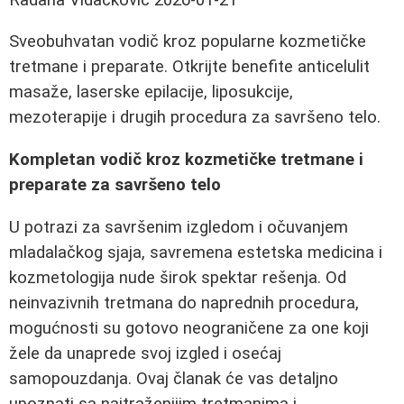
Sveobuhvatan vodič kroz popularne kozmetičke
tretmane i preparate. Otkrijte benefite anticelulit
masaže, laserske epilacije, liposukcije,
mezoterapije i drugih procedura za savršeno telo.
Kompletan vodič kroz kozmetičke tretmane i
preparate za savršeno telo
U potrazi za savršenim izgledom i očuvanjem
mladalačkog sjaja, savremena estetska medicina i
kozmetologija nude širok spektar rešenja. Od
neinvazivnih tretmana do naprednih procedura,
mogućnosti su gotovo neograničene za one koji
žele da unaprede svoj izgled i osećaj
samopouzdanja. Ovaj članak će vas detaljno
upoznati sa najtraženijim tretmanima i