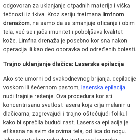
odgovoran za uklanjanje otpadnih materija i viška
tečnosti iz tkiva. Kroz seriju tretmana
limfnom
drenažom
, ne samo da se smanjuje oticanje i obim
tela, već se i jača imunitet i poboljšava kvalitet
kože.
Limfna drenaža
je posebno korisna nakon
operacija ili kao deo oporavka od određenih bolesti.
Trajno uklanjanje dlačica: Laserska epilacija
Ako ste umorni od svakodnevnog brijanja, depilacije
voskom ili šećernom pastom,
laserska epilacija
nudi trajnije rešenje. Ova procedura koristi
koncentrisanu svetlost lasera koja cilja melanin u
dlačicama, zagrevajući i trajno oštećujući folikul
kako bi sprečila budući rast. Laserska epilacija je
efikasna na svim delovima tela, od lica do nogu.
Iako je potrebno nekoliko tretmana laserske