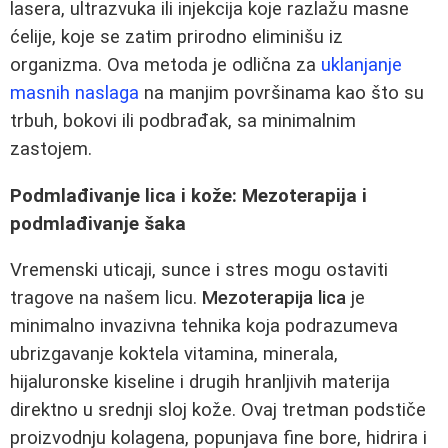
lasera, ultrazvuka ili injekcija koje razlažu masne
ćelije, koje se zatim prirodno eliminišu iz
organizma. Ova metoda je odlična za
uklanjanje
masnih naslaga
na manjim površinama kao što su
trbuh, bokovi ili podbrađak, sa minimalnim
zastojem.
Podmlađivanje lica i kože: Mezoterapija i
podmlađivanje šaka
Vremenski uticaji, sunce i stres mogu ostaviti
tragove na našem licu.
Mezoterapija lica
je
minimalno invazivna tehnika koja podrazumeva
ubrizgavanje koktela vitamina, minerala,
hijaluronske kiseline i drugih hranljivih materija
direktno u srednji sloj kože. Ovaj tretman podstiče
proizvodnju kolagena, popunjava fine bore, hidrira i