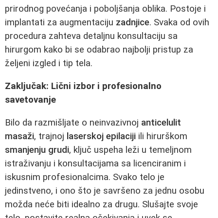
prirodnog povećanja i poboljšanja oblika. Postoje i
implantati za augmentaciju
zadnjice
. Svaka od ovih
procedura zahteva detaljnu konsultaciju sa
hirurgom kako bi se odabrao najbolji pristup za
željeni izgled i tip tela.
Zaključak: Lični izbor i profesionalno
savetovanje
Bilo da razmišljate o neinvazivnoj
anticelulit
masaži
, trajnoj
laserskoj epilaciji
ili hirurškom
smanjenju grudi
, ključ uspeha leži u temeljnom
istraživanju i konsultacijama sa licenciranim i
iskusnim profesionalcima. Svako telo je
jedinstveno, i ono što je savršeno za jednu osobu
možda neće biti idealno za drugu. Slušajte svoje
telo, postavite realna očekivanja i uvek se