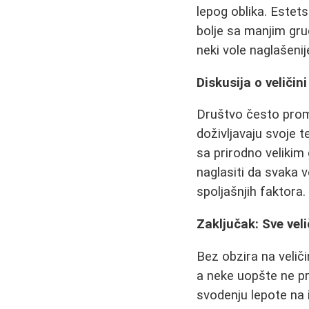
lepog oblika. Estets
bolje sa manjim grud
neki vole naglašenij
Diskusija o veliči
Društvo često prom
doživljavaju svoje 
sa prirodno veliki
naglasiti da svaka 
spoljašnjih faktora.
Zaključak: Sve veli
Bez obzira na veliči
a neke uopšte ne pri
svodenju lepote na 