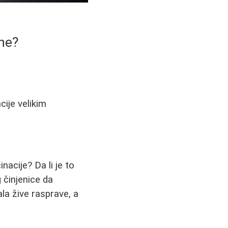
čne?
cije velikim
nacije? Da li je to
 činjenice da
la žive rasprave, a