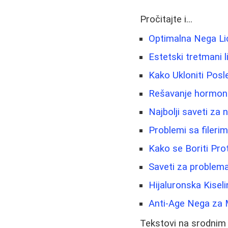
Pročitajte i...
Optimalna Nega Lic
Estetski tretmani l
Kako Ukloniti Posl
Rešavanje hormonsk
Najbolji saveti za 
Problemi sa fileri
Kako se Boriti Pro
Saveti za problema
Hijaluronska Kisel
Anti-Age Nega za 
Tekstovi na srodnim