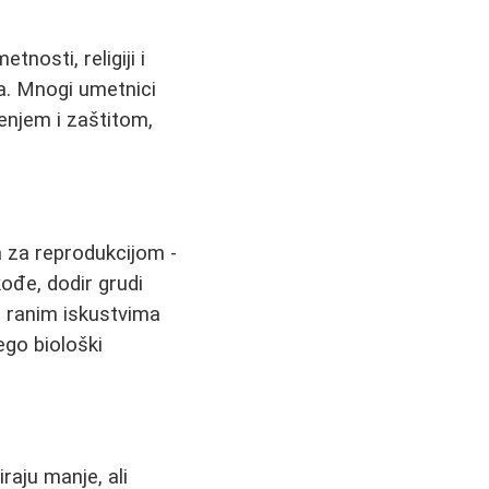
tnosti, religiji i
ja. Mnogi umetnici
enjem i zaštitom,
za reprodukcijom -
ođe, dodir grudi
a ranim iskustvima
ego biološki
raju manje, ali