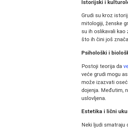
Istorijski i kulturo
Grudi su kroz istorij
mitologiji, ženske g
su ih oslikavali ka
što ih čini još zna
Psihološki i biološ
Postoji teorija da
ve
veće grudi mogu aso
može izazvati oseća
dojenja. Međutim, ne
uslovljena.
Estetika i lični uku
Neki ljudi smatraju 