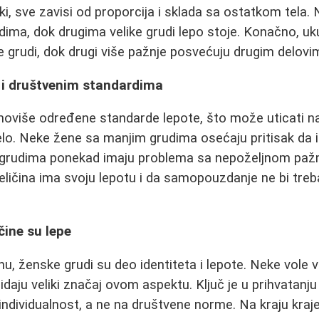
ki, sve zavisi od proporcija i sklada sa ostatkom tela.
ima, dok drugima velike grudi lepo stoje. Konačno, ukus
e grudi, dok drugi više pažnje posvećuju drugim delovim
ni i društvenim standardima
oviše određene standarde lepote, što može uticati n
telo. Neke žene sa manjim grudima osećaju pritisak da 
m grudima ponekad imaju problema sa nepoželjnom paž
veličina ima svoju lepotu i da samopouzdanje ne bi treb
čine su lepe
nu, ženske grudi su deo identiteta i lepote. Neke vole v
daju veliki značaj ovom aspektu. Ključ je u prihvatanju r
individualnost, a ne na društvene norme. Na kraju kraj