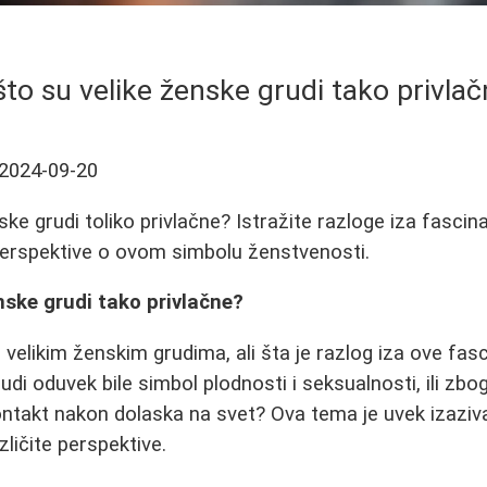
to su velike ženske grudi tako privla
2024-09-20
ke grudi toliko privlačne? Istražite razloge iza fascina
 perspektive o ovom simbolu ženstvenosti.
nske grudi tako privlačne?
elikim ženskim grudima, ali šta je razlog iza ove fasci
di oduvek bile simbol plodnosti i seksualnosti, ili zbog
kontakt nakon dolaska na svet? Ova tema je uvek izaziva
zličite perspektive.