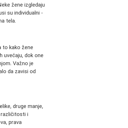
 Neke žene izgledaju
i su individualni -
a tela.
a to kako žene
ih uvećaju, dok one
njom. Važno je
alo da zavisi od
elike, druge manje,
azličitosti i
eva, prava