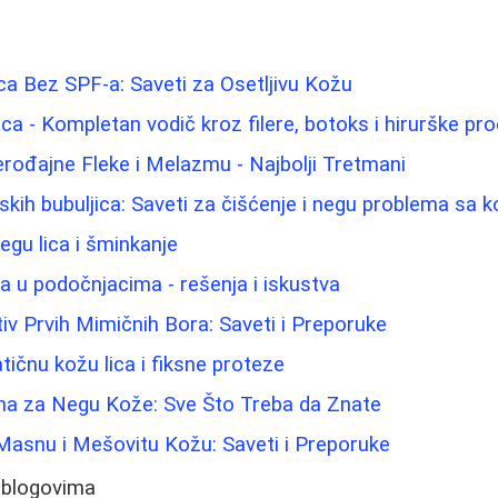
a Bez SPF-a: Saveti za Osetljivu Kožu
ica - Kompletan vodič kroz filere, botoks i hirurške pr
erođajne Fleke i Melazmu - Najbolji Tretmani
ih bubuljica: Saveti za čišćenje i negu problema sa
negu lica i šminkanje
ma u podočnjacima - rešenja i iskustva
tiv Prvih Mimičnih Bora: Saveti i Preporuke
tičnu kožu lica i fiksne proteze
ina za Negu Kože: Sve Što Treba da Znate
Masnu i Mešovitu Kožu: Saveti i Preporuke
 blogovima