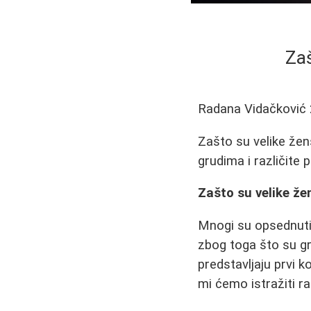
Zaš
Radana Vidačković
Zašto su velike žens
grudima i različite
Zašto su velike že
Mnogi su opsednuti v
zbog toga što su gru
predstavljaju prvi 
mi ćemo istražiti ra