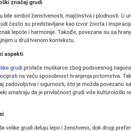
loški značaj grudi
u bile simbol ženstvenosti, majčinstva i plodnosti. U ume
rudi često su predstavljane kao izvor života i inspiraci
o znak lepote i harmonije. Takođe, povezane su sa hranj
čajnijim u društvenom kontekstu.
ki aspekti
like grudi
privlače muškarce zbog podsvesnog nagona 
cijirati na veću sposobnost hranjenja potomstva. Tak
j zadovoljstva i sigurnosti, što je možda povezano s
ki smatraju da je privlačnost grudi više kulturološki n
si
da velike grudi deluju lepo i ženstveno, dok drugi preferi