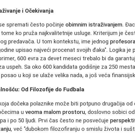
aživanje i Očekivanja
se spremati često počinje
obimnim istraživanjem
. Đac
tome ko pruža najkvalitetnije usluge. Kriterijum je če
g predavača. U tom kontekstu, ime jednog
profesor
 godine upisao najveći procenat svojih đaka". Logika je p
rimer, 600 evra za devet meseci trebalo bi da garantuje
a uspeh. Sa oko 600 kandidata godišnje za 250 mest
posao u koji se ulaže velika nada, a još veća finansijs
nošću: Od Filozofije do Fudbala
oja dočeka polaznike može biti potpuno drugačija od 
očecima u
veoma malom prostoru
, doslovno sobici od
pa i po 50 ljudi. Prvi čas često ne posvećuje
perspekti
anju
, već "dubokom filozofiranju o smislu života i sušt