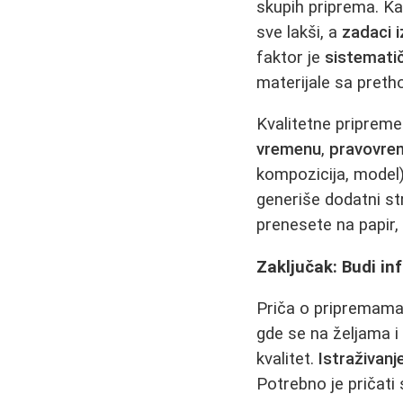
skupih priprema. Ka
sve lakši, a
zadaci i
faktor je
sistematič
materijale sa pretho
Kvalitetne priprem
vremenu
,
pravovre
kompozicija, model)
generiše dodatni st
prenesete na papir, 
Zaključak: Budi in
Priča o pripremama 
gde se na željama i
kvalitet.
Istraživanj
Potrebno je pričati