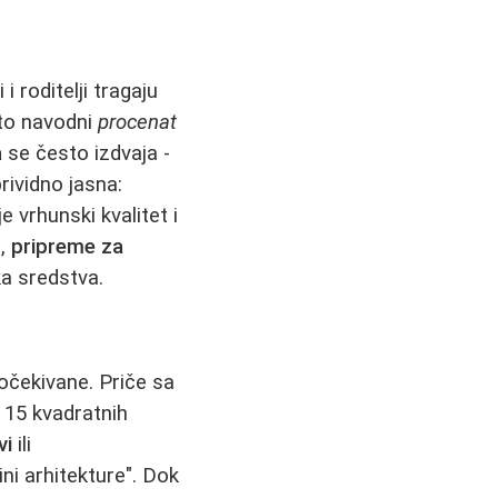
i i roditelji tragaju
sto navodni
procenat
a
se često izdvaja -
rividno jasna:
 vrhunski kvalitet i
a,
pripreme za
ka sredstva.
očekivane. Priče sa
 15 kvadratnih
vi
ili
ini arhitekture". Dok