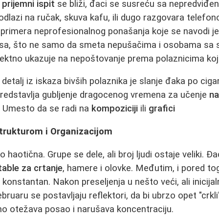
a
prijemni ispit
se bliži, đaci se susreću sa nepredviđe
lazi na ručak, skuva kafu, ili dugo razgovara telefon
 primera neprofesionalnog ponašanja koje se navodi j
a, što ne samo da smeta nepušačima i osobama sa 
ektno ukazuje na nepoštovanje prema polaznicima koji s
etalj iz iskaza bivših polaznika je slanje đaka po ciga
predstavlja gubljenje dragocenog vremena za učenje
na
e. Umesto da se radi na
kompoziciji
ili
grafici
strukturom i Organizacijom
 haotična. Grupe se dele, ali broj ljudi ostaje veliki. Đ
table za crtanje
, hamere i olovke. Međutim, i pored to
konstantan. Nakon preseljenja u nešto veći, ali inicija
februaru se postavljaju reflektori, da bi ubrzo opet "crkli
no otežava posao i narušava koncentraciju.