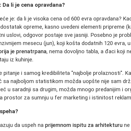
: Da li je cena opravdana?
eće je: da li je visoka cena od 600 evra opravdana? Ka
nedostatak opreme, kasno uvedeni elementi pripreme (k
ni uslovi, odgovor postaje sve jasniji. Posebno je pro
nzivnijem mesecu (jun), koji košta dodatnih 120 evra, 
rija je prenatrpana
, nema dovoljno tabla, a đaci koji 
aju iz kuhinje.
e pitanje i samog kredibiliteta "najbolje prolaznosti". 
č sa najboljom statistikom možda uopšte nije sam drž
već u saradnji sa drugim, možda mnogo predanijim i or
 prostor za sumnju u fer marketing i istinitost reklam
uspeha?
kazuju da uspeh na
prijemnom ispitu za arhitekturu
ne 