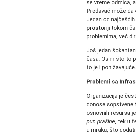
se vreme odmica, 
Predavač može da od
Jedan od najčešćih
prostoriji
tokom čas
problemima, već dir
Još jedan šokantan d
časa. Osim što to 
to je i ponižavajuć
Problemi sa Infra
Organizacija je često
donose sopstvene
osnovnih resursa je 
pun prašine
, tek u 
u mraku, što dodat