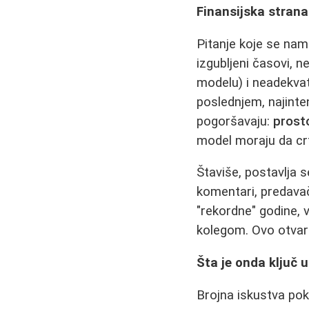
Finansijska strana
Pitanje koje se nam
izgubljeni časovi, 
modelu) i neadekvat
poslednjem, najinte
pogoršavaju:
prosto
model moraju da crt
Štaviše, postavlja s
komentari, predava
"rekordne" godine, 
kolegom. Ovo otvara
Šta je onda ključ 
Brojna iskustva po