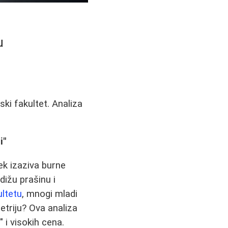
u
ki fakultet. Analiza
i"
ek izaziva burne
dižu prašinu i
ltetu
, mnogi mladi
etriju? Ova analiza
" i visokih cena.