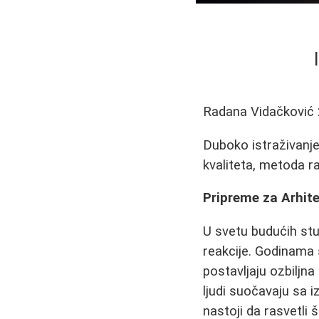
Radana Vidačković
Duboko istraživanje
kvaliteta, metoda ra
Pripreme za Arhitek
U svetu budućih stu
reakcije. Godinama s
postavljaju ozbiljna
ljudi suočavaju sa 
nastoji da rasvetli š