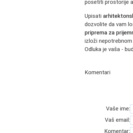
posetiti prostorije a
Upisati
arhitektons
dozvolite da vam l
priprema za prijem
izloži nepotrebnom
Odluka je vaša - bud
Komentari
Vaše ime:
Vaš email:
Komentar: