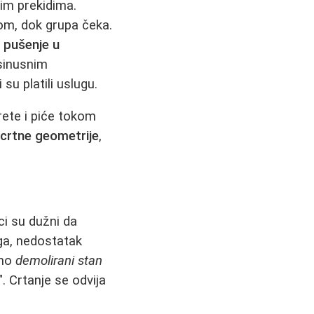
nim prekidima.
om, dok grupa čeka.
e
pušenje u
sinusnim
u platili uslugu.
rete i piće tokom
crtne geometrije
,
aci su dužni da
ga, nedostatak
lno
demolirani stan
". Crtanje se odvija