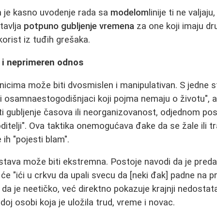
em je kasno uvodenje rada sa
modelom
linije ti ne valjaju
tavlja
potpuno gubljenje vremena
za one koji imaju drug
orist iz tuđih grešaka.
k i neprimeren odnos
cima može biti dvosmislen i manipulativan. S jedne s
eli osamnaestogodišnjaci koji pojma nemaju o životu", a
i gubljenje časova ili neorganizovanost, odjednom posta
oditelji". Ova taktika onemogućava đake da se žale ili 
 ih "pojesti blam".
stava može biti ekstremna. Postoje navodi da je preda
 će "ići u crkvu da upali svecu da [neki đak] padne na 
a je neetičko, već direktno pokazuje krajnji nedostat
oj osobi koja je uložila trud, vreme i novac.