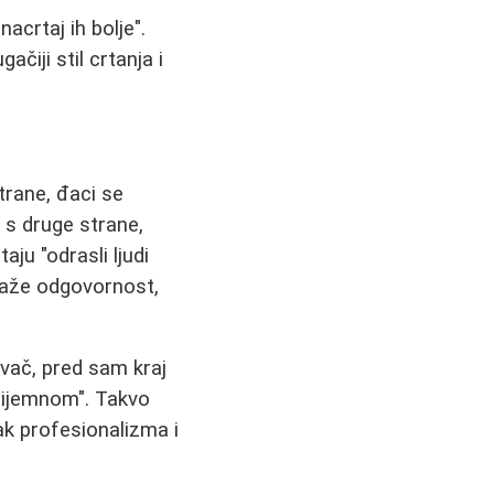
, nacrtaj ih bolje".
ačiji stil crtanja i
trane, đaci se
 s druge strane,
ju "odrasli ljudi
traže odgovornost,
vač, pred sam kraj
prijemnom". Takvo
ak profesionalizma i