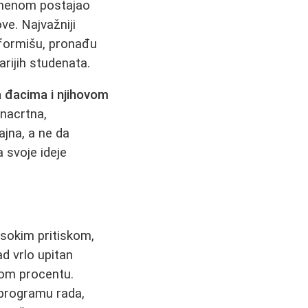
remenom postajao
e. Najvažniji
nformišu, pronađu
arijih studenata.
 đacima i njihovom
 nacrtna,
jna, a ne da
a svoje ideje
isokim pritiskom,
d vrlo upitan
nom procentu.
 programu rada,