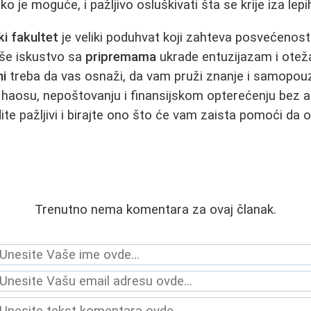
ko je moguće, i pažljivo osluškivati šta se krije iza lepih
ki fakultet
je veliki poduhvat koji zahteva posvećenost 
oše iskustvo sa
pripremama
ukrade entuzijazam i otež
ni
treba da vas osnaži, da vam pruži znanje i samopouz
 haosu, nepoštovanju i finansijskom opterećenju bez 
ite pažljivi i birajte ono što će vam zaista pomoći da o
Trenutno nema komentara za ovaj članak.