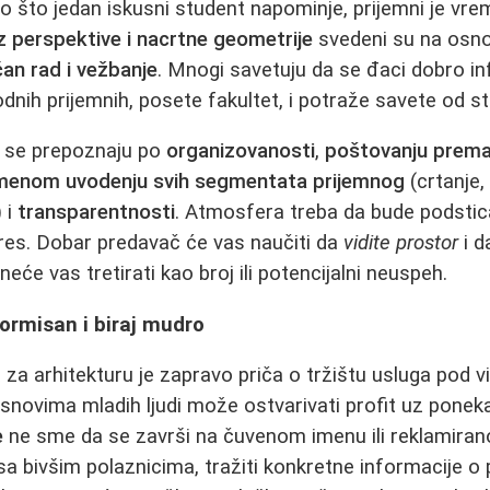
o što jedan iskusni student napominje, prijemni je v
z perspektive i nacrtne geometrije
svedeni su na osnov
an rad i vežbanje
. Mnogi savetuju da se đaci dobro i
dnih prijemnih, posete fakultet, i potraže savete od st
e se prepoznaju po
organizovanosti
,
poštovanju prema
menom uvodenju svih segmentata prijemnog
(crtanje,
 i
transparentnosti
. Atmosfera treba da bude podstica
res. Dobar predavač će vas naučiti da
vidite prostor
i d
neće vas tretirati kao broj ili potencijalni neuspeh.
formisan i biraj mudro
za arhitekturu je zapravo priča o tržištu usluga pod v
 snovima mladih ljudi može ostvarivati profit uz poneka
e
ne sme da se završi na čuvenom imenu ili reklamira
 sa bivšim polaznicima, tražiti konkretne informacije o