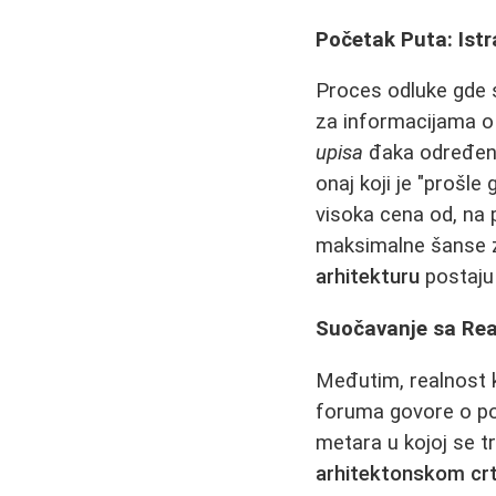
Početak Puta: Istr
Proces odluke gde 
za informacijama o 
upisa
đaka određeno
onaj koji je "prošle
visoka cena od, na p
maksimalne šanse z
arhitekturu
postaju 
Suočavanje sa Real
Međutim, realnost k
foruma govore o p
metara u kojoj se tr
arhitektonskom crt