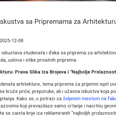
Iskustva sa Pripremama za Arhitektur
2025-12-08
 iskustava studenata i đaka sa priprema za arhitektons
da, uslova i etike privatnih priprema.
turu: Prava Slika Iza Brojeva i "Najbolje Prolaznost
denata arhitekture, tema priprema za prijemni ispit uv
e kruže priče, preporuke, ali i užasna iskustva koja po
 pitanja. Kako se, u potrazi za
željenim mestom na faku
izazovima koji prevazilaze samo crtanje i nacrtnu geom
ta se zaista krije iza reklamiranih "najboljih prolaznosti