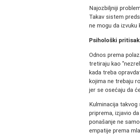
Najozbiljniji probl
Takav sistem preds
ne mogu da izvuku k
Psihološki pritisa
Odnos prema polazni
tretiraju kao "nezr
kada treba opravdat
kojima ne trebaju r
jer se osećaju da će
Kulminacija takvog 
priprema, izjavio da
ponašanje ne samo d
empatije prema mlad