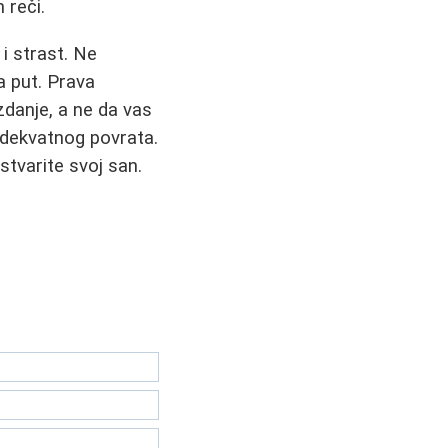
 reči.
i strast. Ne
a put. Prava
danje, a ne da vas
adekvatnog povrata.
stvarite svoj san.