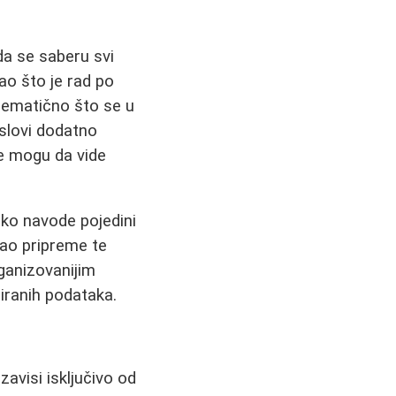
da se saberu svi
ao što je rad po
blematično što se u
uslovi dodatno
ne mogu da vide
Kako navode pojedini
ao pripreme te
ganizovanijim
iranih podataka.
zavisi isključivo od