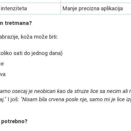
 intenziteta
Manje precizna aplikacija
on tretmana?
razije, koža može biti:
oliko sati do jednog dana)
ce
uva
amo osecaj je neobican kao da struze lice sa necim ali 
j."
I još:
"Nisam bila crvena posle nje, samo mi je lice iz
e potrebno?