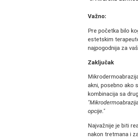
Važno:
Pre početka bilo k
estetskim terapeuto
najpogodnija za vaš
Zaključak
Mikrodermoabrazija 
akni, posebno ako s
kombinacija sa drug
"Mikrodermoabrazija j
opcije."
Najvažnije je biti r
nakon tretmana i za