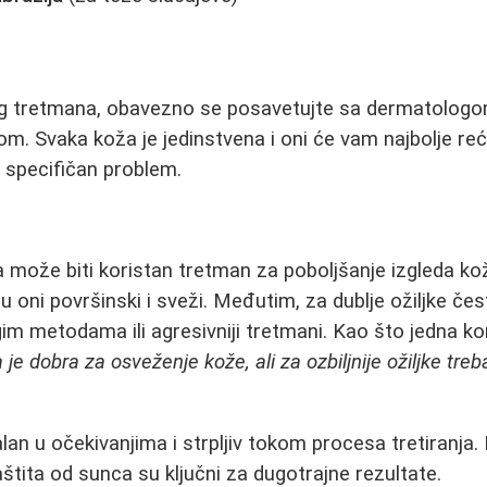
og tretmana, obavezno se posavetujte sa dermatologom
m. Svaka koža je jedinstvena i oni će vam najbolje reć
 specifičan problem.
može biti koristan tretman za poboljšanje izgleda kož
u oni površinski i sveži. Međutim, za dublje ožiljke če
im metodama ili agresivniji tretmani. Kao što jedna ko
e dobra za osveženje kože, ali za ozbiljnije ožiljke treba
ealan u očekivanjima i strpljiv tokom procesa tretiranja
štita od sunca su ključni za dugotrajne rezultate.