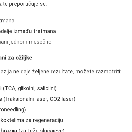
ate preporučuje se:
etmana
delje između tretmana
tmani jednom mesečno
ni za ožiljke
ija ne daje željene rezultate, možete razmotriti:
i
(TCA, glikolni, salicilni)
e
(fraksionalni laser, CO2 laser)
oneedling)
koktelima za regeneraciju
brazija
(za teže slučajeve)