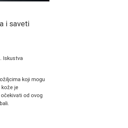
 i saveti
. Iskustva
ožiljcima koji mogu
 kože je
 očekivati od ovog
bali.