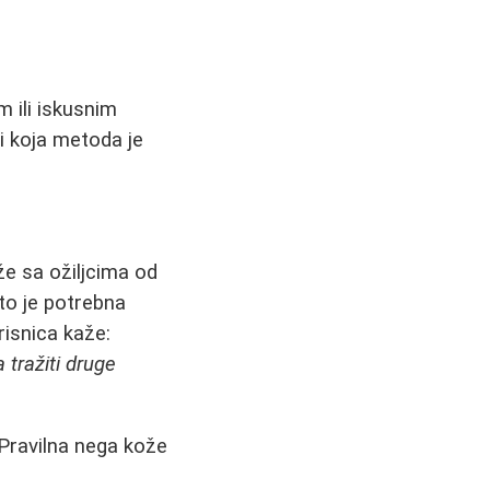
 ili iskusnim
i koja metoda je
e sa ožiljcima od
sto je potrebna
risnica kaže:
 tražiti druge
. Pravilna nega kože