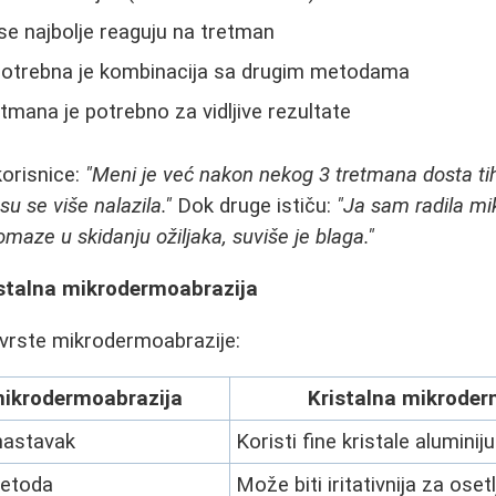
 se najbolje reaguju na tretman
e potrebna je kombinacija sa drugim metodama
tmana je potrebno za vidljive rezultate
orisnice:
"Meni je već nakon nekog 3 tretmana dosta tih
su se više nalazila."
Dok druge ističu:
"Ja sam radila mi
omaze u skidanju ožiljaka, suviše je blaga."
istalna mikrodermoabrazija
 vrste mikrodermoabrazije:
ikrodermoabrazija
Kristalna mikroder
 nastavak
Koristi fine kristale alumini
metoda
Može biti iritativnija za oset