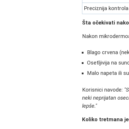
Preciznija kontrola
Šta očekivati nak
Nakon mikrodermoab
Blago crvena (nek
Osetljivija na sun
Malo napeta ili s
Korisnici navode:
"S
neki neprijatan oseca
lepše."
Koliko tretmana j