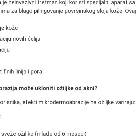
je neinvazivni tretman koji koristi specijalni aparat s
alima za blago pilingovanje površinskog sloja kože. Ova
ije kože
ciju novih ćelija
ciju
 finih linija i pora
razija može ukloniti ožiljke od akni?
risnika, efekti mikrodermoabrazije na ožiljke variraju:
:
a sveže ožiljke (mlađe od 6 meseci)