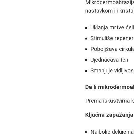
Mikrodermoabrazija 
nastavkom ili krist
Uklanja mrtve ćel
Stimuliše regenera
Poboljšava cirkula
Ujednačava ten
Smanjuje vidljivost
Da li mikrodermoab
Prema iskustvima ko
Ključna zapažanja
Najbolje deluje n