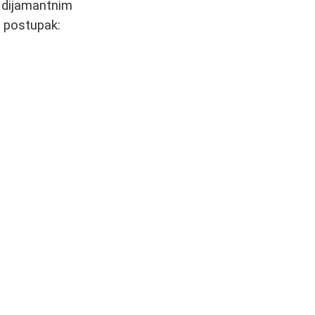
a dijamantnim
j postupak: