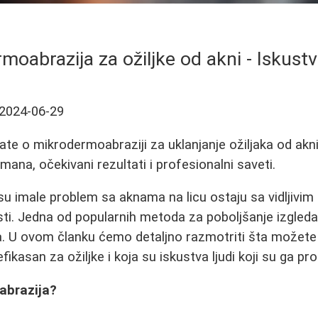
oabrazija za ožiljke od akni - Iskustva
2024-06-29
ate o mikrodermoabraziji za uklanjanje ožiljaka od akni
tmana, očekivani rezultati i profesionalni saveti.
 imale problem sa aknama na licu ostaju sa vidljivim 
osti. Jedna od popularnih metoda za poboljšanje izgleda
. U ovom članku ćemo detaljno razmotriti šta možete
fikasan za ožiljke i koja su iskustva ljudi koji su ga pro
abrazija?