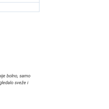
nije bolno, samo
gledalo sveže i