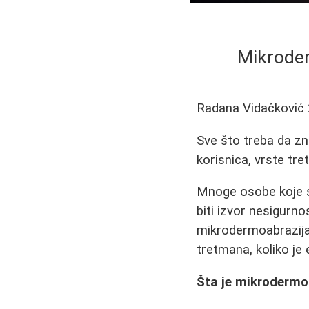
Mikroderm
Radana Vidačković
Sve što treba da zn
korisnica, vrste tre
Mnoge osobe koje su
biti izvor nesigurn
mikrodermoabrazija
tretmana, koliko je e
Šta je mikrodermo