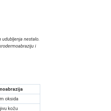
 udubljenja nestalo.
krodermoabraziju i
moabrazija
jum oksida
ljivu kožu