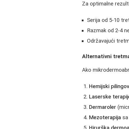
Za optimalne rezult
Serija od 5-10 tr
Razmak od 2-4 ne
Održavajući tre
Alternativni tretma
Ako mikrodermoabraz
Hemijski pilingov
Laserske terapij
Dermaroler
(micr
Mezoterapija
sa 
Hirurška dermoa