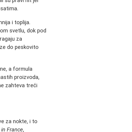
i su pravi hit jer
 satima.
ija i toplija.
nom svetlu, dok pod
tragaju za
oze do peskovito
ine, a formula
nastih proizvoda,
ne zahteva treći
e za nokte, i to
in France
,