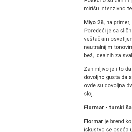
Posebno su zaniml
mirišu intenzivno t
Miyo 28
, na primer,
Poredeći je sa slič
veštačkim osvetljen
neutralnijim tonovi
bež, idealnih za sva
Zanimljivo je i to d
dovoljno gusta da s
ovde su dovoljna dv
sloj.
Flormar - turski 
Flormar
je brend ko
iskustvo se oseća u