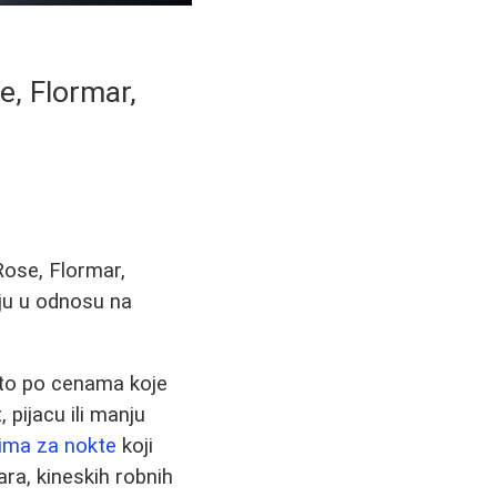
e, Flormar,
Rose, Flormar,
uju u odnosu na
 to po cenama koje
pijacu ili manju
ima za nokte
koji
ara, kineskih robnih