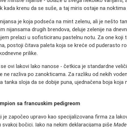
jive
mirisne
nijanse - dolaze u svega nekoliko varijanti, al
ek kada krenu da se suše, a taj miris ostaje na noktima
 nijansa je koja podseća na mint zelenu, ali je nešto tamn
nim nijansama drugih brendova, deluje zelenije na dnev
jem prelazi u sofisticiranu pastelnu notu. Za one koji 
ma, postoji čitava paleta koja se kreće od puderasto r
kodnevne prilike.
a se ovi lakovi lako nanose - četkica je standardne velič
e ne razliva po zanokticama. Za razliku od nekih vode
a tanka sloja da se dobije puna, ujednačena boja koja 
šampion sa francuskim pedigreom
ji je započeo upravo kao specijalizovana firma za lakov
 svakoj bočici. Iako na nekim deklaracijama piše
Made 