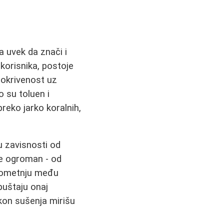
a uvek da znači i
korisnika, postoje
pokrivenost uz
 su toluen i
preko jarko koralnih,
u zavisnosti od
je ogroman - od
 pometnju među
puštaju onaj
akon sušenja mirišu