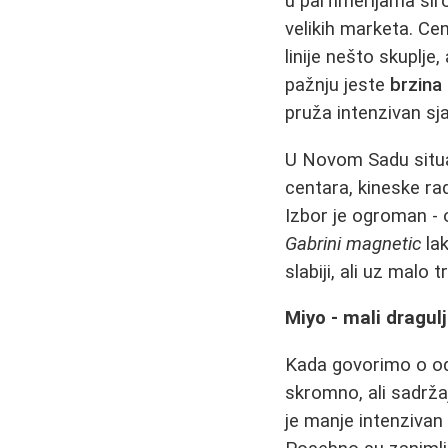
u parfimerijama ši
velikih marketa. Ce
linije nešto skuplje
pažnju jeste
brzina
pruža intenzivan sja
U Novom Sadu situac
centara, kineske r
Izbor je ogroman - 
Gabrini magnetic
lak
slabiji, ali uz malo
Miyo - mali dragu
Kada govorimo o od
skromno, ali sadržaj
je manje intenzivan