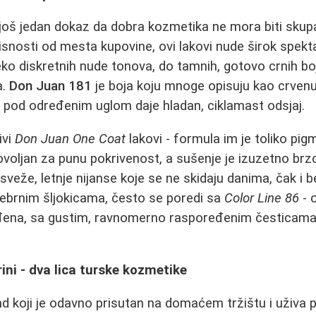
 još jedan dokaz da dobra kozmetika ne mora biti sku
isnosti od mesta kupovine, ovi lakovi nude širok spekta
eko diskretnih nude tonova, do tamnih, gotovo crnih bo
a.
Don Juan 181
je boja koju mnoge opisuju kao crvenu
 pod određenim uglom daje hladan, ciklamast odsjaj.
ivi
Don Juan One Coat
lakovi - formula im je toliko pi
ovoljan za punu pokrivenost, a sušenje je izuzetno brz
sveže, letnje nijanse koje se ne skidaju danima, čak i 
rebrnim šljokicama, često se poredi sa
Color Line 86
- 
đena, sa gustim, ravnomerno raspoređenim česticama 
ini - dva lica turske kozmetike
nd koji je odavno prisutan na domaćem tržištu i uživa