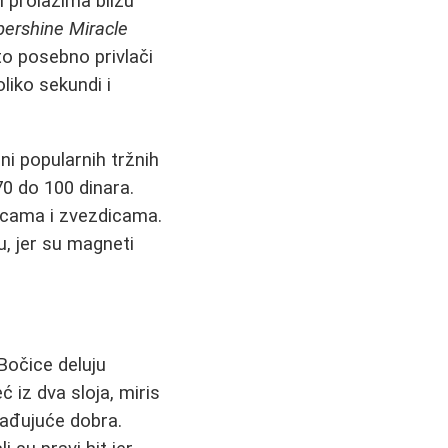
 prolazima blizu
ershine Miracle
što posebno privlači
liko sekundi i
i popularnih tržnih
0 do 100 dinara.
kicama i zvezdicama.
ju, jer su magneti
očice deluju
ć iz dva sloja, miris
nađujuće dobra.