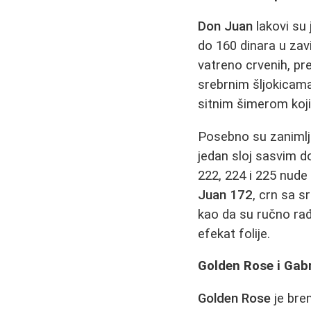
Don Juan
lakovi su
do 160 dinara u zav
vatreno crvenih, pr
srebrnim šljokicam
sitnim šimerom koji
Posebno su zanimlj
jedan sloj sasvim d
222, 224 i 225 nude 
Juan 172
, crn sa s
kao da su ručno ra
efekat folije.
Golden Rose i Gabr
Golden Rose
je bre