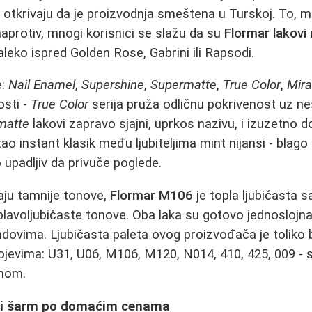
e otkrivaju da je proizvodnja smeštena u Turskoj. To, 
naprotiv, mnogi korisnici se slažu da su
Flormar lakovi 
daleko ispred Golden Rose, Gabrini ili Rapsodi.
e:
Nail Enamel
,
Supershine
,
Supermatte
,
True Color
,
Mira
osti -
True Color
serija pruža odličnu pokrivenost uz neš
matte
lakovi zapravo sjajni, uprkos nazivu, i izuzetno 
ao instant klasik među ljubiteljima mint nijansi - blago
 upadljiv da privuče poglede.
raju tamnije tonove,
Flormar M106
je topla ljubičasta s
lavoljubičaste tonove. Oba laka su gotovo jednoslojna 
ndovima. Ljubičasta paleta ovog proizvođača je toliko 
ojevima: U31, U06, M106, M120, N014, 410, 425, 009 - 
onom.
ki šarm po domaćim cenama