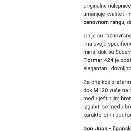
originalne nalepnic
umanjuje kvalitet - 
cenovnom rangu
, 
Linije su raznovrsn
ima svoje specifičn
miris, dok su
Super
Flormar 424
je post
elegantan i dovoljno
Za one koji preferi
dok
M120
vuče na p
među jeftinijim bre
izgubiti se među br
karakterom i podt
Don Juan - špans