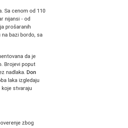
pa. Sa cenom od 110
r nijansi - od
ja prošaranih
 na bazi bordo, sa
gmentovana da je
o. Brojevi poput
bez nadlaka.
Don
oba laka izgledaju
koje stvaraju
 poverenje zbog