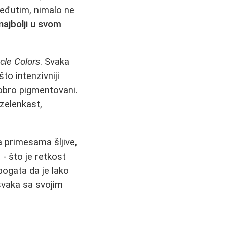
međutim, nimalo ne
najbolji u svom
cle Colors
. Svaka
to intenzivniji
dobro pigmentovani.
 zelenkast,
a primesama šljive,
- što je retkost
bogata da je lako
svaka sa svojim