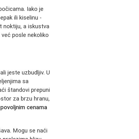
bočicama. Iako je
ak ili kiselinu -
t noktiju, a iskustva
e već posle nekoliko
li jeste uzbudljiv. U
ljenjima sa
ći štandovi prepuni
rostor za brzu hranu,
o
povoljnim cenama
ršava. Mogu se naći