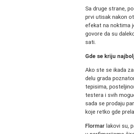
Sa druge strane, po
prvi utisak nakon ot
efekat na noktima je
govore da su daleko 
sati.
Gde se kriju najbo
Ako ste se ikada za
delu grada poznato
tepisima, postelji
testera i svih moguć
sada se prodaju par
koje retko gde prel
Flormar
lakovi su, 