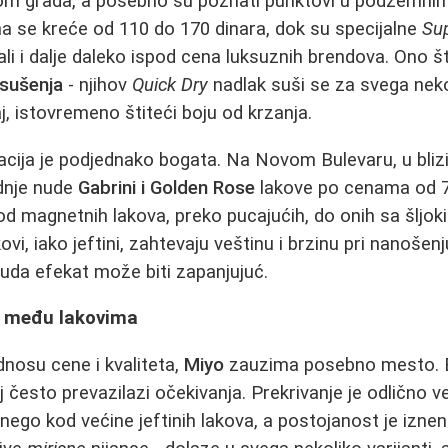
rom grada, a posebno su poznati punktovi u podzemnim
na se kreće od 110 do 170 dinara, dok su specijalne
Sup
, ali i dalje daleko ispod cena luksuznih brendova. Ono 
 sušenja
- njihov
Quick Dry
nadlak suši se za svega neko
j, istovremeno štiteći boju od krzanja.
ija je podjednako bogata. Na Novom Bulevaru, u blizin
adnje nude
Gabrini i Golden Rose
lakove po cenama od 7
od magnetnih lakova, preko pucajućih, do onih sa šljo
ovi, iako jeftini, zahtevaju veštinu i brzinu pri nanošen
 truda efekat može biti zapanjujuć.
lj među lakovima
nosu cene i kvaliteta,
Miyo
zauzima posebno mesto. B
 često prevazilazi očekivanja. Prekrivanje je odlično ve
 nego kod većine jeftinih lakova, a postojanost je izne