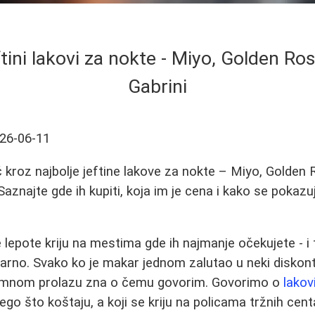
ftini lakovi za nokte - Miyo, Golden Ros
Gabrini
26-06-11
kroz najbolje jeftine lakove za nokte – Miyo, Golden 
Saznajte gde ih kupiti, koja im je cena i kako se pokaz
lepote kriju na mestima gde ih najmanje očekujete - i
arno. Svako ko je makar jednom zalutao u neki diskont, 
zemnom prolazu zna o čemu govorim. Govorimo o
lakov
go što koštaju, a koji se kriju na policama tržnih cent