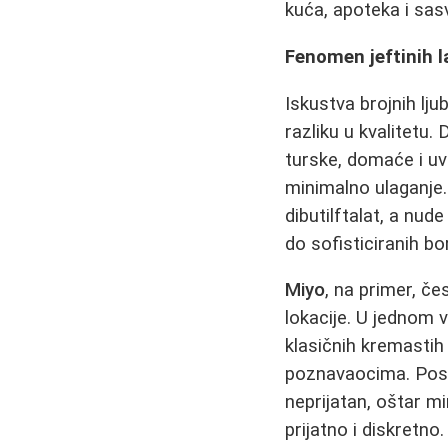
kuća, apoteka i sas
Fenomen jeftinih l
Iskustva brojnih lju
razliku u kvalitetu.
turske, domaće i uv
minimalno ulaganje.
dibutilftalat, a nud
do sofisticiranih b
Miyo
, na primer, č
lokacije. U jednom 
klasičnih kremastih
poznavaocima. Poseb
neprijatan, oštar mi
prijatno i diskretno.