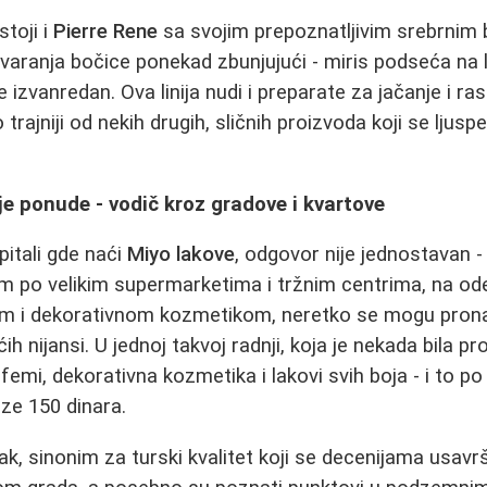
stoji i
Pierre Rene
sa svojim prepoznatljivim srebrnim 
varanja bočice ponekad zbunjujući - miris podseća na lep
 izvanredan. Ova linija nudi i preparate za jačanje i ras
trajniji od nekih drugih, sličnih proizvoda koji se ljusp
lje ponude - vodič kroz gradove i kvartove
pitali gde naći
Miyo lakove
, odgovor nije jednostavan - a
m po velikim supermarketima i tržnim centrima, na ode
nom i dekorativnom kozmetikom, neretko se mogu prona
ih nijansi. U jednoj takvoj radnji, koja je nekada bila p
femi, dekorativna kozmetika i lakovi svih boja - i to p
aze 150 dinara.
pak, sinonim za turski kvalitet koji se decenijama usav