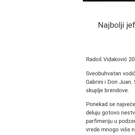
Najbolji je
Radoš Vidaković
20
Sveobuhvatan vodič 
Gabrini i Don Juan. 
skuplje brendove.
Ponekad se najveće 
deluju gotovo nestv
parfimeriju u pod
vrede mnogo više ne